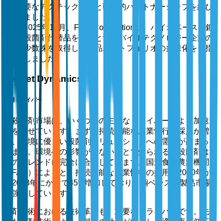
要なアグテック企業と戦略的パートナーシップを結び
ました。
2025年11月、FMC Corporationは、バイオベースの銅
殺菌剤代替品を専門とするバイオテクノロジー企業の
少数株を取得し、製品ポートフォリオの多様化を目指
しました。
Market Dynamics
市場ドライバー
銅殺菌剤市場は、いくつかの主要なドライバーにより加速成
長を見せています。まず、持続可能な農業慣行の採用が増加
し、環境に優しい殺菌剤ソリューションへの需要が高まって
います。環境への影響が少ないことで知られる銅殺菌剤は、
このトレンドに完全に合致しています。国連食糧農業機関
（FAO）によると、持続可能な農業慣行の採用は2020年か
ら2023年にかけて45%増加しており、銅ベースの製品市場
を強化しています。
製剤技術における技術革新も、重要なドライバーです。先進