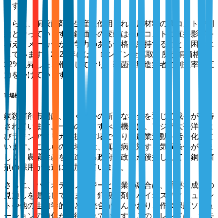
ます。
さらに、銅殺菌剤の生産に使用される原材料の高コストが制
約となっています。銅価格の変動は生産コストに直接影響を
与え、メーカーが競争力のある価格を維持することを困難に
しています。2022年には、ロンドン金属取引所が銅価格が
22%上昇したと報告しており、殺菌剤製造業者の利益率に圧
力をかけています。
市場機会
銅殺菌剤市場は、いくつかの新たな機会を通じて成長が期待
されています。一つの注目すべき機会は、アジア太平洋およ
びラテンアメリカの拡大市場であり、農業活動が活発化して
います。これらの地域では、真菌病に対する気候条件が好ま
しく、農業生産を促進する政府の政策が後押しして、銅殺菌
剤の採用が急速に増加しています。
さらに、バイオテクノロジーと農業の融合は、重要な成長の
見通しを提供しています。銅殺菌剤とバイオスティミュラン
トや他の生物学的剤との統合が進んでおり、作物保護ソリュ
ーションの強化が期待されています。このトレンドは、過去