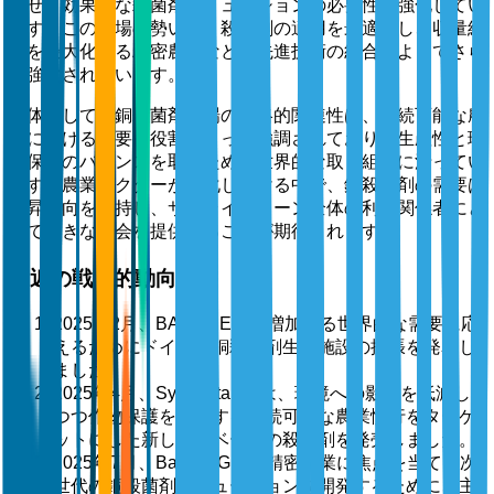
させ、効果的な殺菌剤ソリューションの必要性を強化してい
ます。この市場の勢いは、殺菌剤の適用を最適化し、収量結
果を最大化する精密農業などの先進技術の統合によってさら
に強化されています。
全体として、銅殺菌剤市場の戦略的関連性は、持続可能な農
業における重要な役割によって強調されており、生産性と環
境保護のバランスを取るための世界的な取り組みに沿ってい
ます。農業セクターが進化し続ける中で、銅殺菌剤の需要は
上昇傾向を維持し、サプライチェーン全体の利害関係者にと
って大きな機会を提供することが期待されます。
最近の戦略的動向
2025年2月、BASF SEは、増加する世界的な需要に応
えるためにドイツの銅殺菌剤生産施設の拡張を発表し
ました。
2025年4月、Syngenta AGは、環境への影響を低減し
つつ作物保護を強化する持続可能な農業慣行をターゲ
ットにした新しい銅ベースの殺菌剤を発売しました。
2025年7月、Bayer AGは、精密農業に焦点を当てた次
世代の銅殺菌剤ソリューションを開発するために、主