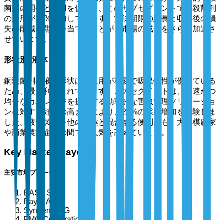
菌剤の開発と採用を促進し、このサブセグメントでの殺菌剤
の適用が30%増加しています。賞味期限の延長と収穫後の損
失の削減に焦点を当てることが、市場の成長をさらに加速さ
せています。
形状別: 液体
銅殺菌剤の液体形状は、適用が容易で吸収特性が優れている
ため、最も利用されています。このセグメントは、迅速かつ
均一なカバレッジを提供する効率的な害虫管理ソリューショ
ンに対する好みの高まりにより、28%の採用増加を経験しま
した。液体製剤を他の農薬と混合する便利さも、大規模農家
や商業農業企業の間での人気を高めています。
Key Market Players
主要市場プレーヤー
BASF SE
Bayer AG
Syngenta AG
FMC Corporation