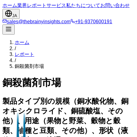
ホーム
業界
レポート
サービス
私たちについて
お問い合わせ
JA
sales@thebrainyinsights.com
+91-9370600191
ホーム
/
レポート
/
銅殺菌剤市場
銅殺菌剤市場
製品タイプ別の規模（銅水酸化物、銅
オキシクロライド、銅硫酸塩、その
他）、用途（果物と野菜、穀物と穀
類、油種と豆類、その他）、形状（液