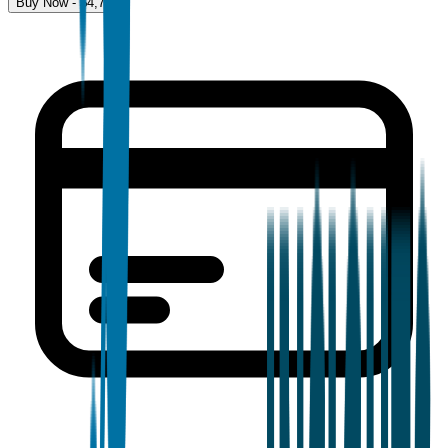
Buy Now - $
4,700