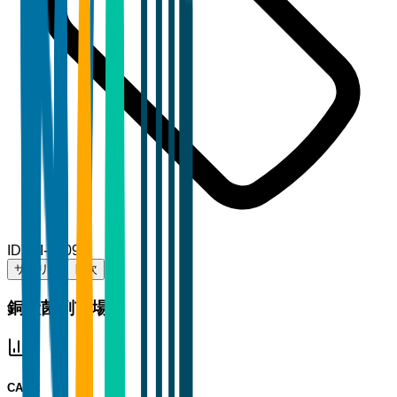
ID
TBI-57094
サマリー
目次
銅殺菌剤市場
CAGR