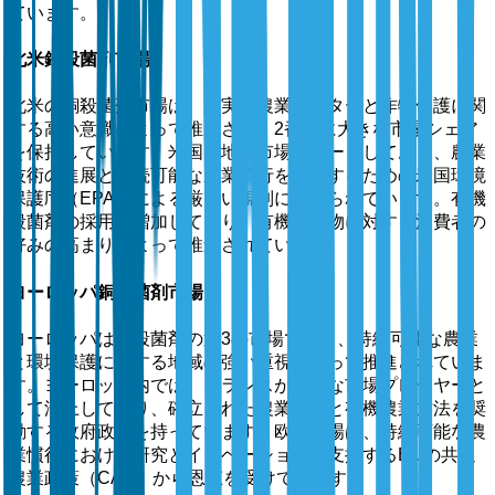
ています。
北米銅殺菌剤市場
北米の銅殺菌剤市場は、堅実な農業セクターと作物保護に関
する高い意識によって推進され、2番目に大きな市場シェア
を保持しています。米国は地域市場をリードしており、農業
技術の進展と持続可能な農業慣行を確保するための米国環境
保護庁（EPA）による厳しい規制に支えられています。有機
殺菌剤の採用も増加しており、有機農産物に対する消費者の
好みの高まりによって推進されています。
ヨーロッパ銅殺菌剤市場
ヨーロッパは銅殺菌剤の第3の市場であり、持続可能な農業
と環境保護に対する地域の強い重視によって推進されていま
す。ヨーロッパ内では、フランスが著名な市場プレーヤーと
して浮上しており、確立された農業基盤と有機農業方法を奨
励する政府政策を持っています。欧州市場は、持続可能な農
業慣行における研究とイノベーションを支援するEUの共通
農業政策（CAP）から恩恵を受けています。