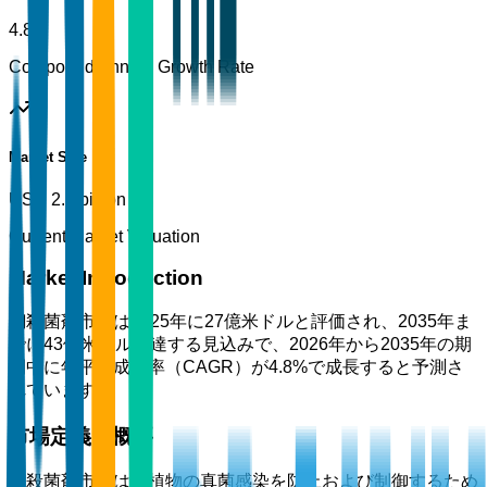
4.8%
Compound Annual Growth Rate
Market Size
USD 2.7 billion
Current Market Valuation
Market Introduction
銅殺菌剤市場は2025年に27億米ドルと評価され、2035年ま
でに43億米ドルに達する見込みで、2026年から2035年の期
間中に年平均成長率（CAGR）が4.8%で成長すると予測さ
れています。
市場定義と概要
銅殺菌剤市場は、植物の真菌感染を防止および制御するため