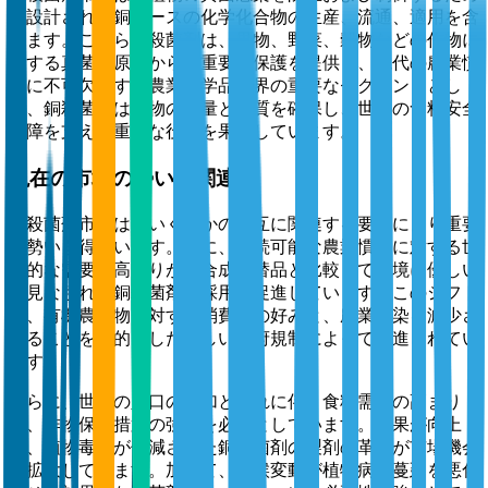
に設計された銅ベースの化学化合物の生産、流通、適用を含
みます。これらの殺菌剤は、果物、野菜、穀物などの作物に
対する真菌病原体からの重要な保護を提供し、現代の農業慣
行に不可欠です。農業化学品業界の重要なセグメントとし
て、銅殺菌剤は作物の収量と品質を確保し、世界の食料安全
保障を支える重要な役割を果たしています。
現在の市場の勢いと関連性
銅殺菌剤市場は、いくつかの相互に関連する要因により重要
な勢いを得ています。主に、持続可能な農業慣行に対する世
界的な需要の高まりが、合成代替品と比較して環境に優しい
と見なされる銅殺菌剤の採用を促進しています。このシフト
は、有機農産物に対する消費者の好みと、農業汚染を減少さ
せることを目的とした厳しい政府規制によって推進されてい
ます。
さらに、世界の人口の増加とそれに伴う食料需要の高まり
が、作物保護措置の強化を必要としています。効果が向上
し、植物毒性が低減された銅殺菌剤の製剤の革新が市場機会
を拡大しています。加えて、気候変動が植物病の蔓延を悪化