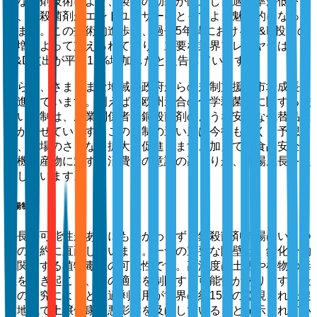
的な製剤技術により、製品の効果が向上し、適用率が低下
し、銅殺菌剤がエンドユーザーにとってより魅力的になって
います。この技術的進歩は、過去5年間におけるR&D投資の
急増によって支えられており、主要な業界プレーヤーは
R&D支出が平均12%増加したと報告しています。
さらに、さまざまな地域の政府からの規制支援が市場成長を
促進しています。例えば、欧州連合の化学殺菌剤に関する厳
しい規制は、農業関係者を銅殺菌剤のような安全な代替品に
向かわせています。この規制の追い風は今後も続くと予想さ
れ、市場のさらなる拡大を促進します。加えて、食品安全と
有機農産物に対する消費者の意識の高まりが、市場成長を促
進しています。
市場制約
成長の可能性があるにもかかわらず、銅殺菌剤市場はいくつ
かの制約に直面しています。一つの重要な障壁は、銅化合物
に関連する植物毒性の可能性です。高濃度は土壌や植物の毒
性を引き起こし、その適用を制限する可能性があります。最
近の研究によると、過剰適用が世界の約15%の監視された農
業地域で土壌健康に悪影響を及ぼしていることが示されてい