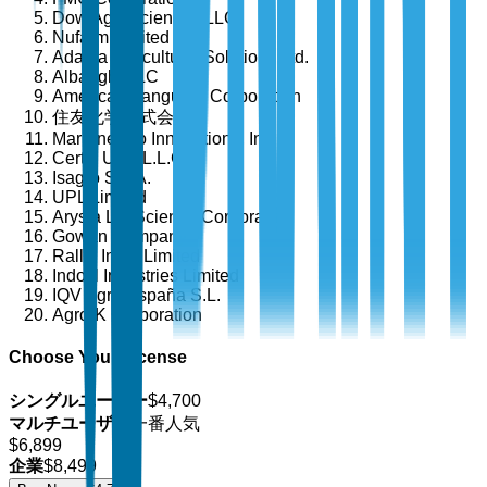
Dow AgroSciences LLC
Nufarm Limited
Adama Agricultural Solutions Ltd.
Albaugh, LLC
American Vanguard Corporation
住友化学株式会社
Marrone Bio Innovations, Inc.
Certis USA L.L.C.
Isagro S.p.A.
UPL Limited
Arysta LifeScience Corporation
Gowan Company
Rallis India Limited
Indofil Industries Limited
IQV Agro España S.L.
Agro-K Corporation
Choose Your License
シングルユーザー
$
4,700
マルチユーザー
一番人気
$
6,899
企業
$
8,499