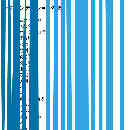
セグメンテーション構造
製品タイプ別
銅水酸化物
銅オキシクロライド
銅硫酸塩
その他
用途別
果物と野菜
穀物と穀類
油種と豆類
その他
形状別
液体
粉末
流通チャネル別
オンライン
オフライン
地域タイプ別
北米
ヨーロッパ