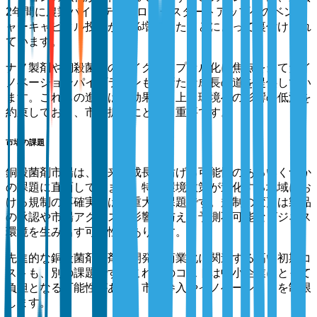
2年間に農業バイオテクノロジースタートアップへのベンチ
ャーキャピタル投資が30%増加したことによって裏付けられ
ています。
ナノ製剤や銅殺菌剤のマイクロカプセル化に焦点を当てたイ
ノベーションパイプラインも、新たな成長の道を提供してい
ます。これらの進展は、効果の向上と環境への影響の低減を
約束しており、市場拡大にとって重要です。
市場の課題
銅殺菌剤市場は、将来の成長を妨げる可能性のあるいくつか
の課題に直面しています。特に環境政策が進化する地域にお
ける規制の不確実性は、重大な課題です。規制の変更は製品
の承認や市場アクセスに影響を与え、予測不可能なビジネス
環境を生み出す可能性があります。
先進的な銅殺菌剤製剤の開発と商業化に関連する高い初期コ
ストも、別の課題です。これらのコストは中小企業にとって
負担となる可能性があり、市場参入やイノベーションを制限
します。