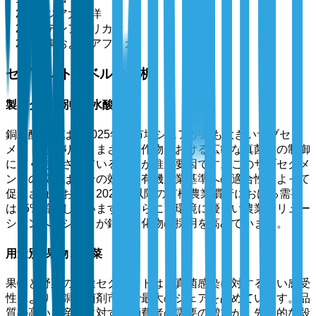
アジア太平洋
ラテンアメリカ
中東およびアフリカ
セグメントレベルの分析
製品タイプ別: 銅水酸化物
銅水酸化物は、2025年に市場シェアが最も大きいサブセグ
メントであり、さまざまな作物における広範な真菌病の制御
に広く使用されていることが推進要因です。このサブセグメ
ントの成長は、その効果と有機農業基準への適合性によって
促進されており、2024年以降の有機農業慣行における需要
は35%増加しています。さらに、環境に優しい農業ソリュー
ションへのシフトが銅水酸化物の採用を高めています。
用途別: 果物と野菜
果物と野菜の用途セグメントは、真菌感染に対する高い感受
性により、銅殺菌剤市場で最大のシェアを占めています。品
質の高い農産物に対する消費者の需要の増加が、先進的な殺