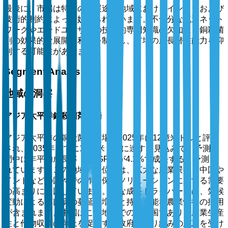
最後に、市場は特定の発展途上地域におけるインフラおよび
技術的制約によって妨げられています。不十分な流通ネット
ワークやエンドユーザーの技術的専門知識の欠如は、銅殺菌
剤の効果的な展開と利用を制限し、市場の成長潜在能力を抑
制する可能性があります。
Segment Analysis
地域の洞察
アジア太平洋銅殺菌剤市場
アジア太平洋の銅殺菌剤市場は2025年に12億米ドルと評価
され、2035年までに18億米ドルに達する見込みで、予測期
間中に年平均成長率（CAGR）が4.2%で成長すると予測さ
れています。この地域の優位性は、広大な農業景観と中国や
インドなどの国々での作物保護ソリューションに対する需要
の高まりに起因しています。主な成長ドライバーには、気候
変動による真菌病の蔓延の増加と持続可能な農業慣行の採用
が含まれます。中国はこの地域での主要国であり、農業生産
性と作物収量の向上を促進する政府の取り組みの恩恵を受け