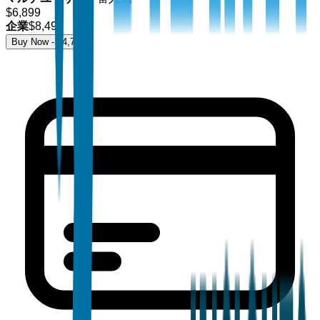
$
6,899
企業
$
8,499
Buy Now - $
4,700