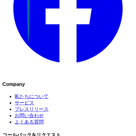
Company
私たちについて
サービス
プレスリリース
お問い合わせ
よくある質問
コールバックをリクエスト