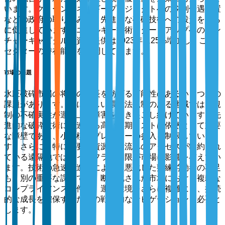
います。クリーンエネルギープロジェクトへの税制優遇措置
などの政府の取り組みが、先進的な破砕技術への投資をさら
に促進しています。エネルギー技術スタートアップへのベン
チャーキャピタルの資金提供は2023年に25%増加し、この
セクターの潜在能力を強調しています。
市場の課題
水圧破砕市場の将来の成長を妨げる可能性のあるいくつかの
課題があります。特に厳しい環境法規制のある地域では、規
制の不確実性が運用上の障害を引き起こし続けています。先
進的な破砕技術に関連する高い初期コストは依然として重要
な障壁であり、小規模なプレーヤーの参入を制限していま
す。さらに、特に必要な資源や物流へのアクセスが制約され
ている遠隔地では、インフラの制限が市場に影響を与えてい
ます。技術の急速な進展によって悪化した熟練労働者の不足
も、別の重要な課題です。断片化された市場における複雑な
コンプライアンス要件は、運用環境をさらに複雑にし、持続
的な成長を確保するための戦略的なナビゲーションを必要と
します。