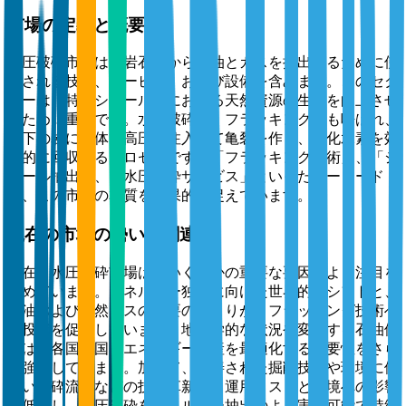
市場の定義と概要
水圧破砕市場は、岩石層から石油とガスを抽出するために使
用される技術、サービス、および設備を含みます。このセク
ターは、特にシェール層における天然資源の生産を向上させ
るために重要です。水圧破砕は、フラッキングとも呼ばれ、
地下の岩に流体を高圧で注入して亀裂を作り、炭化水素を効
率的に回収するプロセスです。「フラッキング技術」、「シ
ェール抽出」、「水圧破砕サービス」といったキーワード
は、この市場の本質を効果的に捉えています。
現在の市場の勢いと関連性
現在、水圧破砕市場は、いくつかの重要な要因により注目を
集めています。エネルギー独立に向けた世界的なシフトと、
石油および天然ガスの需要の高まりが、フラッキング技術へ
の投資を促進しています。地政学的な状況や変動する石油価
格は、各国が国内エネルギー生産を最適化する必要性をさら
に強調しています。加えて、改善された掘削技術や環境に優
しい破砕流体などの技術革新が、運用コストと環境への影響
を低減し、水圧破砕をエネルギー抽出のより実行可能で持続