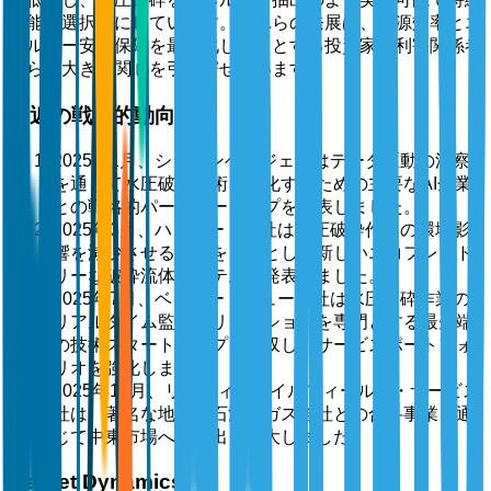
可能な選択肢にしています。これらの発展は、資源効率とエ
ネルギー安全保障を最大化しようとする投資家や利害関係者
からの大きな関心を引き寄せています。
最近の戦略的動向
2025年1月、シュルンベルジェ社はデータ駆動の洞察
を通じて水圧破砕技術を強化するための主要なAI企業
との戦略的パートナーシップを発表しました。
2025年3月、ハリバートン社は水圧破砕作業の環境影
響を減少させることを目的とした新しいエコフレンド
リーな破砕流体システムを発表しました。
2025年7月、ベイカー・ヒューズ社は水圧破砕作業の
リアルタイム監視ソリューションを専門とする最先端
の技術スタートアップを買収し、サービスポートフォ
リオを強化しました。
2025年10月、リバティ・オイルフィールド・サービス
社は、著名な地域の石油・ガス会社との合弁事業を通
じて中東市場への進出を拡大しました。
Market Dynamics