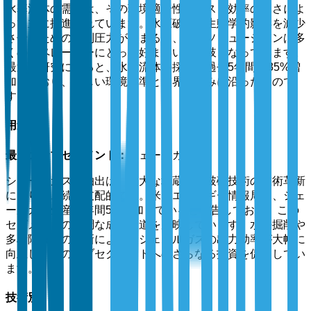
水基流体の需要は、その環境適合性とコスト効率の高さによ
って主に推進されています。水圧破砕の生態学的影響を減少
させるための規制圧力が高まる中、水基ソリューションは多
くのオペレーターにとって好ましい選択肢となっています。
最近の研究によると、水基流体の採用は過去5年間で35%増
加しており、厳しい環境基準と業界の好みに沿ったもので
す。
用途別
最大のサブセグメント：
シェールガス
シェールガスの抽出は、広大な埋蔵量と破砕技術の技術革新
により引き続き支配的です。米国エネルギー情報局は、シェ
ールガス生産が年間5%増加していると報告しており、この
セグメントの堅調な成長軌道を反映しています。水平掘削や
多段階破砕の革新により、シェールガスの出力効率が大幅に
向上し、このサブセグメントへのさらなる投資を促進してい
ます。
技術別