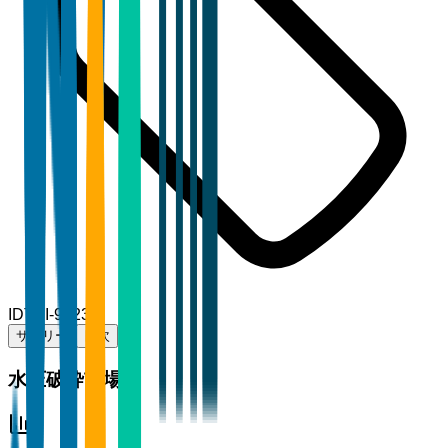
ID
TBI-99232
サマリー
目次
水圧破砕市場