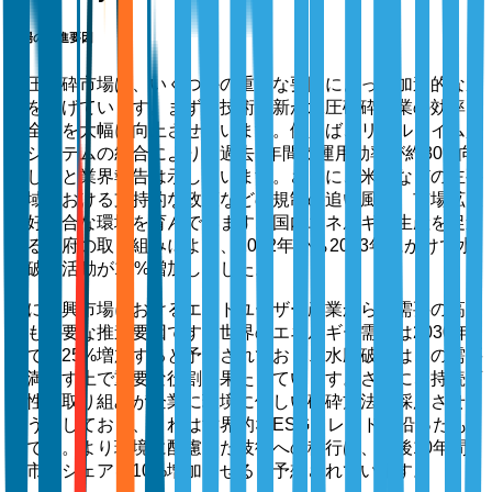
市場の推進要因
水圧破砕市場は、いくつかの重要な要因によって加速的な成
長を遂げています。まず、技術革新が水圧破砕作業の効率と
安全性を大幅に向上させています。例えば、リアルタイム監
視システムの統合により、過去5年間で運用効率が約30%向
上したと業界報告は示しています。さらに、米国などの主要
地域における支持的な政策などの規制の追い風が、市場拡大
に好都合な環境を育んでいます。国内エネルギー生産を促進
する政府の取り組みにより、2022年から2023年にかけて水
圧破砕活動が15%増加しました。
特に新興市場におけるエンドユーザー産業からの需要の高ま
りも重要な推進要因です。世界のエネルギー需要は2030年
までに25%増加すると予測されており、水圧破砕はこの需要
を満たす上で重要な役割を果たしています。さらに、持続可
能性の取り組みが企業に環境に優しい破砕方法を採用させる
よう促しており、これは世界的なESGトレンドに沿ったも
のです。より環境に配慮した技術への移行は、今後10年間
で市場シェアを10%増加させると予想されています。