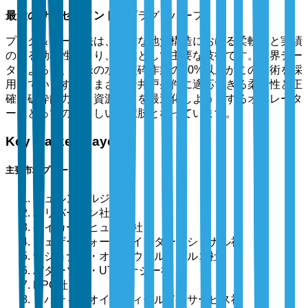
最大のサブセグメント：
プラグ＆パーフ
プラグ＆パーフ法は、複雑な地質構造における柔軟性と実績
のある効率性により、依然として主要な技術です。業界デー
タによると、北米の水圧破砕作業の60%以上がこの技術を採
用しています。さまざまな井戸条件に適応できる柔軟性と正
確な破砕能力が、資源抽出を最適化しようとするオペレータ
ーにとっての好ましい選択肢となっています。
Key Market Players
主要市場プレーヤー
シュルンベルジェ社
ハリバートン社
ベイカー・ヒューズ社
ウェザーフォード・インターナショナル社
ナショナル・オイルウェル・バルコ社
パターソン・UTIエナジー社
RPC社
リバティ・オイルフィールド・サービス社