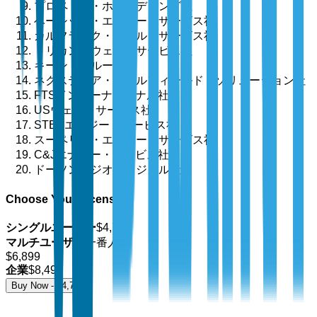
プロペトロ・ホールディング社
ベーシック・エナジー・サービス社
カルフラック・ウェル・サービス社
トリカン・ウェル・サービス社
キーン・グループ
ネクスティア・オイルフィールド・ソリューション社
FTSインターナショナル社
USウェル・サービス社
STEPエナジー・サービス社
スーペリア・エナジー・サービス社
C&Jエナジー・サービス社
ドーソン・ジオフィジカル社
Choose Your License
シングルユーザー
$
4,700
マルチユーザー
一番人気
$
6,899
企業
$
8,499
Buy Now - $
4,700