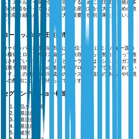
し、エネルギー安全保障を強化するために水圧破砕技術に多
額の投資を行っています。国内生産能力を拡大するための政
府の取り組みが、市場の拡大に重要な役割を果たしていま
す。
ヨーロッパの水圧破砕市場
ヨーロッパの水圧破砕市場は第3位で、主にエネルギー源の
多様化とロシアのガス輸入への依存を減らす努力によって推
進されています。イギリスとポーランドは、シェールガス埋
蔵量を開発するための進行中のプロジェクトで注目されてい
ます。この地域の市場成長のペースは、規制の枠組みや環境
への配慮によって形作られています。
セグメンテーション構造
製品タイプ別
水基流体
油基流体
泡基流体
用途別