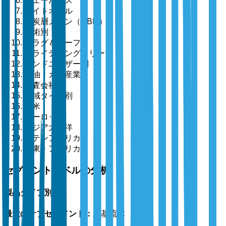
シェールガス
タイトオイル
石炭層メタン（CBM）
技術別
プラグ＆パーフ
スライディングスリーブ
エンドユーザー別
石油・ガス産業
探査会社
地域タイプ別
北米
ヨーロッパ
アジア太平洋
ラテンアメリカ
中東・アフリカ
セグメントレベルの分析
製品タイプ別
最大のサブセグメント：
水基流体