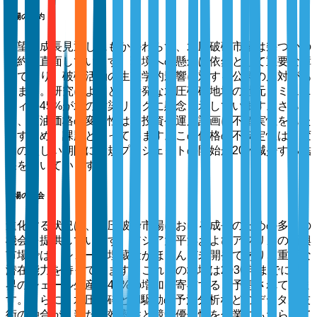
市場の制約
有望な成長見通しにもかかわらず、水圧破砕市場は幾つかの
制約に直面しています。環境への懸念は依然として重要な障
壁であり、破砕活動の生態学的影響に対する公衆の反対があ
ります。研究によると、活発な水圧破砕地域の地元コミュニ
ティの45%が水の汚染リスクに懸念を示しています。さら
に、原油価格の変動性は、投資や運用計画に不確実性をもた
らすため、課題となっています。この価格の不安定性は、変
動の激しい期間に新規プロジェクトの開始が20%減少する結
果を招いています。
市場の機会
進化する状況は、水圧破砕市場における成長のための多くの
機会を提供しています。アジア太平洋およびアフリカの新興
市場では、シェール埋蔵量がほとんど未開発であり、重要な
潜在能力を持っています。これらの地域は2030年までに世
界のシェール生産の40%の増加に寄与すると予想されていま
す。さらに、水圧破砕とAI駆動の予測分析などのデジタル技
術の融合が、新たな効率性と競争優位性を企業にもたらして