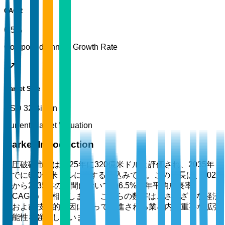
CAGR
6.5%
Compound Annual Growth Rate
Market Size
USD 32 Billion
Current Market Valuation
Market Introduction
水圧破砕市場は2025年に320億米ドルと評価され、2035年
までに600億米ドルに達する見込みです。この成長は、2026
年から2035年の期間において約6.5%の年平均成長率
（CAGR）に相当します。これらの数字は、さまざまな経済
的および技術的要因によって推進される業界内の重要な拡張
可能性を強調しています。