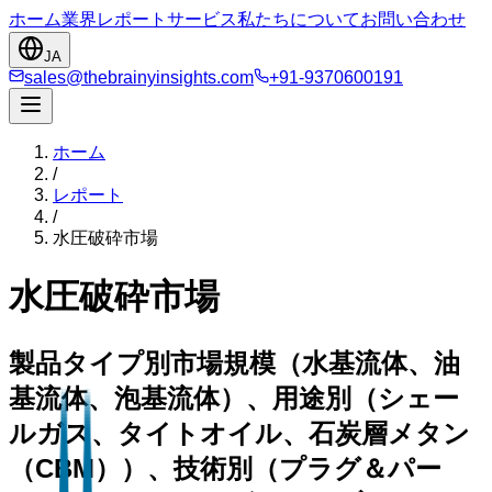
ホーム
業界
レポート
サービス
私たちについて
お問い合わせ
JA
sales@thebrainyinsights.com
+91-9370600191
ホーム
/
レポート
/
水圧破砕市場
水圧破砕市場
製品タイプ別市場規模（水基流体、油
基流体、泡基流体）、用途別（シェー
ルガス、タイトオイル、石炭層メタン
（CBM））、技術別（プラグ＆パー