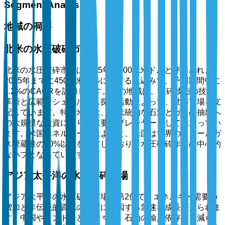
Segment Analysis
地域の洞察
北米の水圧破砕市場
北米の水圧破砕市場は2025年に300億米ドルと評価され、
2035年までに450億米ドルに達する見込みで、予測期間中に
4.2%のCAGRを記録します。この地域は、破砕技術の技術
革新と広範なシェールガス探査活動によって、世界市場を支
配しています。特に米国は、非伝統的な石油とガスの抽出へ
の大規模な投資により、重要なプレーヤーとして際立ってい
ます。米国エネルギー省によると、米国は世界のシェールガ
ス埋蔵量の80%以上を保有しており、水圧破砕作業の中心的
なハブとなっています。
アジア太平洋の水圧破砕市場
アジア太平洋の水圧破砕市場は第2位で、エネルギー需要の
増加と非伝統的資源の探査に起因する急速な成長が見られま
す。中国やインドなどの国々は、石油の輸入依存度を減ら