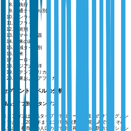
法執行
流通チャネル別
オンライン
オフライン
技術別
スマート武器
従来の武器
地域タイプ別
北米
ヨーロッパ
アジア太平洋
ラテンアメリカ
中東およびアフリカ
セグメントレベルの分析
製品タイプ別: スタンガン
スタンガンは製品タイプカテゴリー内で最大のサブセグメン
トであり、2025年までに市場を支配する見込みです。その
人気は、都市部の人口の間で非致死性の自己防衛オプション