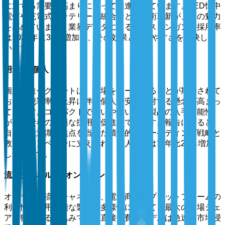
に対する需要の高まりによって推進されています。LED懐中
電灯や充電式バッテリーの統合などの技術革新が、その魅力
を高めています。業界データによると、スタンガンの採用率
は2024年に30％増加し、その効果と使いやすさを反映して
います。
用途別: 個人
個人用途セグメントは、市場をリードすることが期待されて
おり、犯罪率の上昇に伴う個人の安全に対する懸念が高まっ
ています。コンパクトで使いやすい防衛製品の入手可能性
が、消費者の広範な採用を促進しています。報告によると、
自己防衛意識に焦点を当てた積極的なマーケティング戦略と
教育キャンペーンに支えられ、個人使用は前年比25％増加
しています。
流通チャネル別: オンライン
オンライン流通チャネルは、電子商取引プラットフォームの
利便性と利用可能な製品の多様性によって、最大の市場シェ
アを獲得する見込みです。直接消費者モデルは急速な市場浸