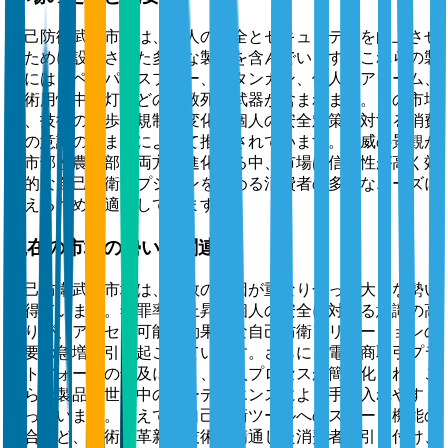
自己防衛武器市場は、個人の安全とセキュリティを向上させ
るために設計された多様な製品を含んでいます。これらの製
品には、ペッパースプレー、スタンガン、個人用アラーム、
戦術用懐中電灯などの非致死性武器が含まれます。この市場
は、技術の進歩、規制の変化、個人の安全対策に対する消費
者の意識の高まりによって推進されています。脅威の景観が
都市部と農村部の両方で進化する中、市場は信頼性が高く効
果的な自己防衛オプションを求める消費者の多様なニーズに
応えるために適応しています。
現在の市場の勢いと関連性
自己防衛武器市場は、複数の要因が重なり合って大きな勢い
を得ています。犯罪率の上昇と個人の安全に対する意識の高
まりが、アクセス可能で効果的な自己防衛ソリューションの
需要の急増を引き起こしています。さらに、電子商取引プラ
ットフォームの普及により、購入プロセスが簡素化され、こ
れらの製品が世界中のオーディエンスにより手に入れやすく
なっています。加えて、自己防衛ツールへのスマート機能の
統合など、技術の革新が技術に精通した消費者を引き付け、