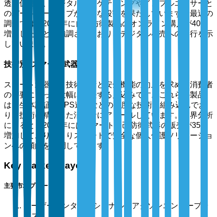
透を促進し、デジタルマーケティングやインフルエンサーと
のパートナーシップが重要な役割を果たしています。最近の
調査では、2023年に自己防衛製品のオンライン購入が40％
増加したことが強調されており、デジタル小売への移行を示
しています。
技術別: スマート武器
スマート武器は、技術革新と安全機能の向上を求める消費者
の需要によって大幅に成長する見込みです。これらの製品
は、生体認証やGPS追跡などの高度な技術を組み込んでお
り、技術に精通した消費者にアピールしています。業界分析
によると、2024年にはスマート自己防衛武器の販売が35％
増加しており、よりスマートで安全な個人保護ソリューショ
ンへの傾向を強調しています。
Key Market Players
主要市場プレーヤー
テーザーインターナショナル（アクソンエンタープラ
イズ）