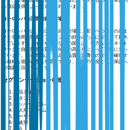
ます。市場の成長軌道は、消費者のニーズに合わせた革新的
な製品提供によって支えられています。
ヨーロッパ自己防衛武器市場
ヨーロッパでは、自己防衛武器市場は、安全への懸念の高ま
りと非致死性防衛オプションへの好みのために安定して拡大
しています。ドイツや英国などの国々は、強力な小売ネット
ワークと自己防護措置への傾向の高まりによって先頭に立っ
ています。この市場は、製品の品質と消費者の安全を確保す
る厳格な規制の恩恵を受けており、地域の安全と個人保護へ
の強調に沿っています。
セグメンテーション構造
製品タイプ別
スタンガン
ペッパースプレー
個人用アラーム
テーザー
用途別
個人