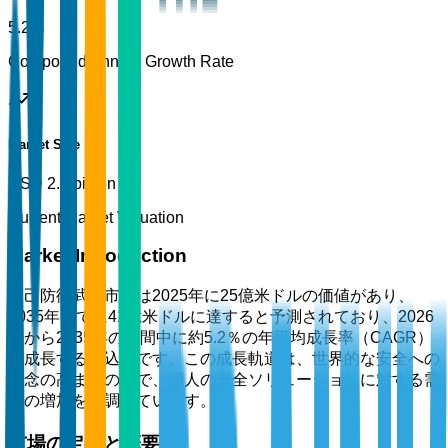
5.2%
Compound Annual Growth Rate
Market Size
USD 2.5 billion
Current Market Valuation
Market Introduction
自己防衛武器市場は2025年に25億米ドルの価値があり、
2035年までに41億米ドルに達すると予測されており、2026
年から2035年の期間中に約5.2％の年平均成長率（CAGR）
で成長する見込みです。この成長軌道は、世界的な安全への
懸念の高まりの中で、個人の安全ソリューションに対する需
要の増加を強調しています。
市場の定義と概要