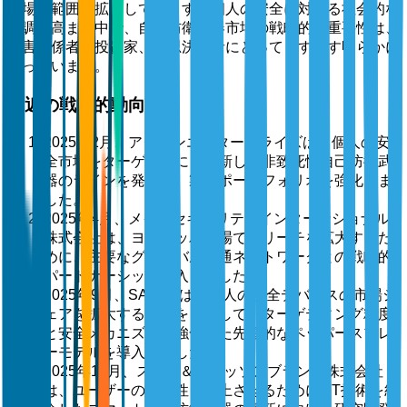
市場の範囲を拡大しています。個人の安全に対する社会的な
強調が高まる中で、自己防衛武器市場の戦略的な重要性は、
利害関係者、投資家、意思決定者にとってますます明らかに
なっています。
最近の戦略的動向
2025年2月、アクソンエンタープライズは、個人の安
全市場をターゲットにした新しい非致死性自己防衛武
器のラインを発表し、製品ポートフォリオを強化しま
した。
2025年4月、メイスセキュリティインターナショナル
株式会社は、ヨーロッパ市場でのリーチを拡大するた
めに、主要なグローバル流通ネットワークとの戦略的
パートナーシップに入りました。
2025年9月、SABREは、個人の安全デバイスの市場シ
ェアを拡大することを目指して、ターゲティング精度
と安全メカニズムを強化した先進的なペッパースプレ
ーモデルを導入しました。
2025年11月、スミス＆ウェッソンブランド株式会社
は、ユーザーの安全性を向上させるためにIoT技術を統