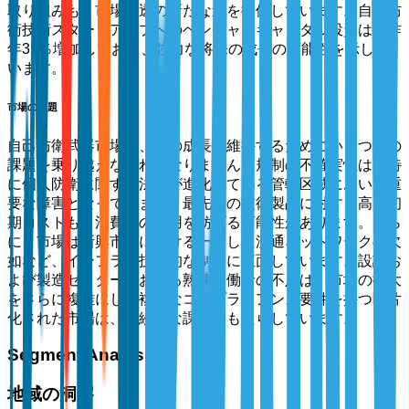
取り組みも、市場浸透の新たな道を提供しています。自己防
衛技術スタートアップへのベンチャーキャピタル投資は、昨
年35％増加しており、強力な将来の成長の可能性を示して
います。
市場の課題
自己防衛武器市場は、その成長を維持するためにいくつかの
課題を乗り越えなければなりません。規制の不確実性は、特
に個人防衛に関する法律が進化している管轄区域において重
要な障害となっています。最先端の技術製品に対する高い初
期コストも、消費者の採用を妨げる可能性があります。さら
に、市場は新興市場における一貫した流通ネットワークの欠
如など、インフラや技術的な制限に直面しています。設計お
よび製造セクターにおける熟練労働者の不足は、市場の拡大
をさらに複雑にし、複雑なコンプライアンス要件を持つ断片
化された市場は、継続的な課題をもたらしています。
Segment Analysis
地域の洞察