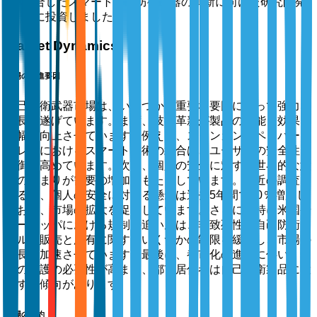
合したスマート自己防衛武器の革新に向けた研究開発
に投資しました。
Market Dynamics
市場の推進要因
自己防衛武器市場は、いくつかの重要な要因によって強力な
成長を遂げています。まず、技術革新が製品の機能と効果を
大幅に向上させています。例えば、スタンガンやペッパース
プレーにおけるスマート技術の統合は、ユーザーの安全性と
制御を高めています。次に、個人の安全に対する世界的な意
識の高まりが需要の増加をもたらしています。最近の調査に
よると、個人の安全に対する懸念は過去5年間で20％増加し
ており、市場の拡大を促進しています。さらに、特に米国や
ヨーロッパにおける規制の追い風は、非致死性の自己防衛ツ
ールの販売と所有に関するいくつかの制限を緩和し、市場の
成長を加速させています。最後に、都市化の進展に伴い、個
人の保護の必要性が高まり、都市居住者は自己防衛製品に投
資する傾向があります。
市場の制約