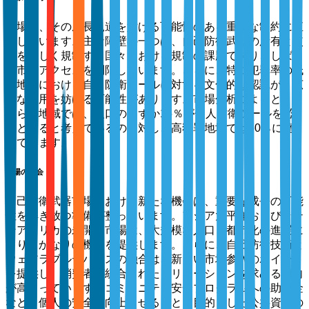
市場は、その成長軌道を妨げる可能性のある重要な制約に直
面しています。主な障壁の一つは、自己防衛武器の所有と使
用を厳しく規制する国々における規制の課題であり、しばし
ば市場アクセスを制限しています。さらに、特に犯罪率の低
い地域における自己防衛ツールに対する文化的な認識が、広
範な採用を妨げる可能性があります。市場分析によると、こ
れらの地域では、人口のわずか15％が個人防衛ツールを必
要とすると考えているのに対し、高犯罪地域では60％に達
しています。
市場の機会
自己防衛武器市場における新たな機会は、重要な成長の可能
性を解き放つ準備が整っています。アジア太平洋およびラテ
ンアメリカの未開拓市場は、大規模な人口と都市化の進展に
より、かなりの機会を提供します。さらに、自己防衛技術と
ウェアラブルデバイスの融合は、新しい市場参入のポイント
を提供し、消費者が統合されたソリューションを求める傾向
が高まっています。コミュニティ安全プログラムへの助成金
など、個人の安全を向上させることを目的とした公共資金の