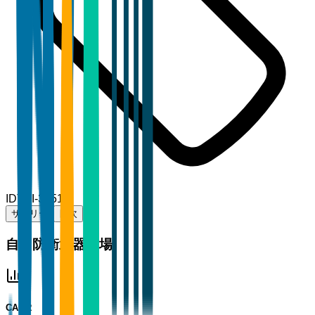
ID
TBI-39516
サマリー
目次
自己防衛武器市場
CAGR