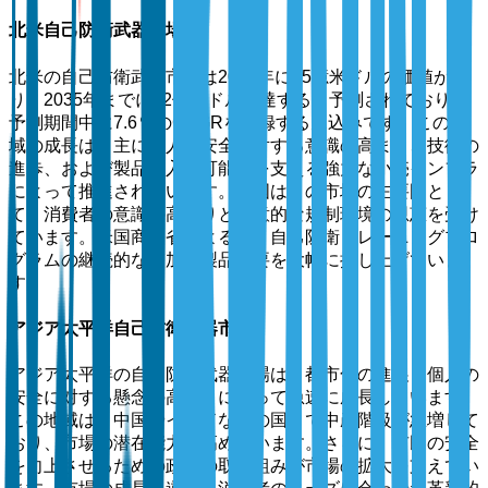
北米自己防衛武器市場
北米の自己防衛武器市場は2025年に15億米ドルの価値があ
り、2035年までに32億米ドルに達すると予測されており、
予測期間中に7.6％のCAGRを記録する見込みです。この地
域の成長は、主に個人の安全に対する意識の高まり、技術の
進歩、および製品の入手可能性を支える強力な小売インフラ
によって推進されています。米国はこの市場の主要国とし
て、消費者の意識の高まりと好意的な規制環境の恩恵を受け
ています。米国商務省によると、自己防衛トレーニングプロ
グラムの継続的な増加が製品需要を大幅に押し上げていま
す。
アジア太平洋自己防衛武器市場
アジア太平洋の自己防衛武器市場は、都市化の進展と個人の
安全に対する懸念の高まりによって急速に成長しています。
この地域は、中国やインドなどの国々で中産階級が急増して
おり、市場の潜在能力を高めています。さらに、市民の安全
を向上させるための政府の取り組みが市場の拡大を支えてい