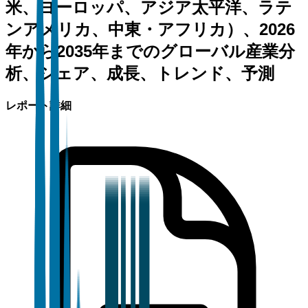
米、ヨーロッパ、アジア太平洋、ラテ
ンアメリカ、中東・アフリカ）、2026
年から2035年までのグローバル産業分
析、シェア、成長、トレンド、予測
レポート詳細