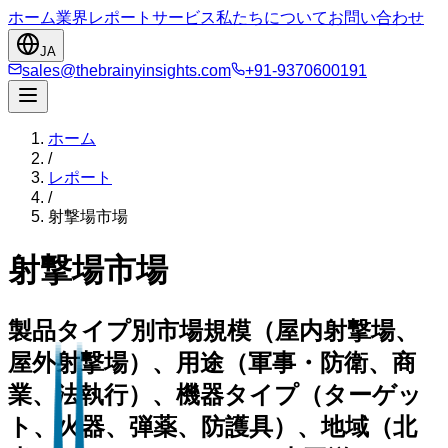
ホーム
業界
レポート
サービス
私たちについて
お問い合わせ
JA
sales@thebrainyinsights.com
+91-9370600191
ホーム
/
レポート
/
射撃場市場
射撃場市場
製品タイプ別市場規模（屋内射撃場、
屋外射撃場）、用途（軍事・防衛、商
業、法執行）、機器タイプ（ターゲッ
ト、火器、弾薬、防護具）、地域（北