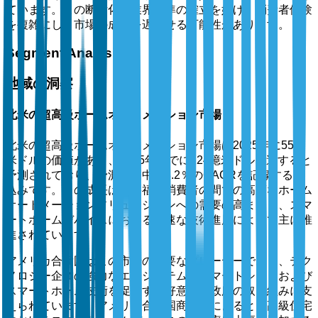
ています。この断片化は業界標準の確立を妨げ、消費者体験
を複雑にし、市場の成長を遅らせる可能性があります。
Segment Analysis
地域の洞察
北米の超高級ホームオートメーション市場
北米の超高級ホームオートメーション市場は2025年に55億
米ドルの価値があり、2035年までに124億米ドルに達すると
予測されており、予測期間中に8.2％のCAGRを記録する見
込みです。この成長は、裕福な消費者の間での高度なホーム
オートメーションソリューションへの需要の高まりと、スマ
ートホームデバイスにおける急速な技術進展によって主に推
進されています。
アメリカ合衆国はこの市場の主要なプレーヤーであり、テク
ノロジー企業の強力なエコシステムとスマートシティおよび
スマートホーム技術を促進する好意的な政府の取り組みに支
えられています。アメリカ合衆国商務省によると、高級住宅