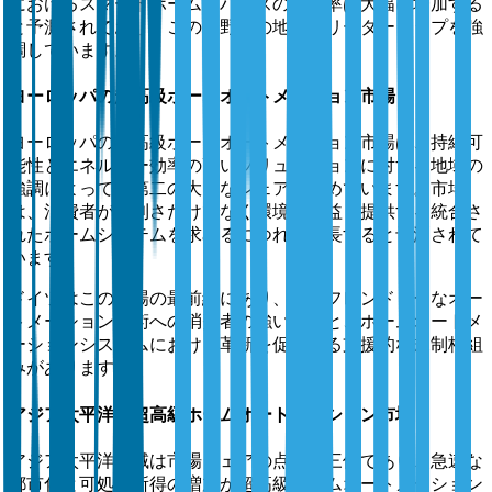
におけるスマートホームデバイスの浸透率は大幅に増加する
と予測されており、この分野での地域のリーダーシップを強
調しています。
ヨーロッパの超高級ホームオートメーション市場
ヨーロッパの超高級ホームオートメーション市場は、持続可
能性とエネルギー効率の高いソリューションに対する地域の
強調によって、第二の大きなシェアを占めています。市場
は、消費者が便利さだけでなく環境的利益も提供する統合さ
れたホームシステムを求めるにつれて成長すると予測されて
います。
ドイツはこの市場の最前線にあり、エコフレンドリーなオー
トメーション技術への消費者の強い関心と、ホームオートメ
ーションシステムにおける革新を促進する支援的な規制枠組
みがあります。
アジア太平洋の超高級ホームオートメーション市場
アジア太平洋地域は市場シェアの点で第三位であり、急速な
都市化と可処分所得の増加が超高級ホームオートメーション