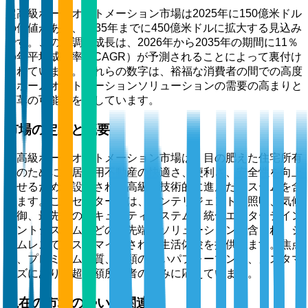
超高級ホームオートメーション市場は2025年に150億米ドル
の価値があり、2035年までに450億米ドルに拡大する見込み
です。この堅調な成長は、2026年から2035年の期間に11％
の年平均成長率（CAGR）が予測されることによって裏付け
られています。これらの数字は、裕福な消費者の間での高度
なホームオートメーションソリューションの需要の高まりと
変革の可能性を示しています。
市場の定義と概要
超高級ホームオートメーション市場は、目の肥えた住宅所有
者のために、居住用不動産の快適さ、便利さ、安全性を向上
させるために設計された高級で技術的に進んだシステムを含
みます。このセクターには、インテリジェントな照明、気候
制御、最先端のセキュリティシステム、統合エンターテイン
メントシステムなどの最先端のソリューションが含まれ、シ
ームレスでカスタマイズされた生活体験を提供します。焦点
は、プレミアム品質、比類のないパフォーマンス、カスタマ
イズにあり、超高額所得者の好みに応えています。
現在の市場の勢いと関連性