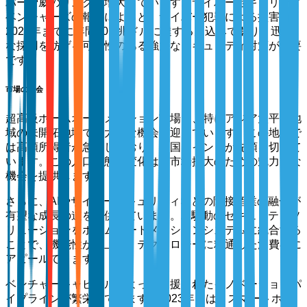
バー脅威のリスクが増大しています。サイバーセキュリティ
ベンチャーズの報告によると、サイバー犯罪による損害は
2025年までに年間10.5兆ドルに達する見込みであり、迅速
な採用を妨げる可能性のある強力なセキュリティ対策が必要
です。
市場の機会
超高級ホームオートメーション市場は、特にアジア太平洋地
域の未開拓地域での大きな機会を迎えています。この地域で
は高額所得者が急増しており、中国とインドが先頭を切って
います。この人口動態の変化は、市場拡大のための魅力的な
機会を提供します。
さらに、AIやサイバーセキュリティなどの隣接産業の融合が
有望な成長の道を提供しています。AI駆動のセキュリティソ
リューションをホームオートメーションシステムに統合する
ことで、機能性が向上し、テクノロジーに精通した消費者に
アピールできます。
ベンチャーキャピタルによって支援されたイノベーションパ
イプラインが繁栄しています。2023年には、スマートホー