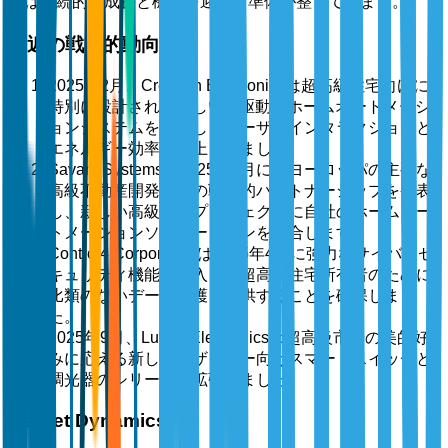
場は持続的な成長と機会を迎える準備が整っています。
最近の戦略的動向
2025年2月、Crestron Electronicsは超高級住宅向けに
特別に設計された新しいAI駆動のホームオートメーシ
ョンシステムを発表し、ユーザーインタラクションと
エネルギー効率を向上させました。
Savant Systemsは2025年6月に、ヨーロッパの主要な
高級不動産開発者との戦略的パートナーシップを発表
し、新しい高級住宅プロジェクトに自社のホームオー
トメーションソリューションを統合します。
Control4 Corporationは2025年4月に強力なサイバーセ
キュリティ機能を導入し、超高級住宅所有者のために
比類のないデータ保護を提供することを確保しまし
た。
2025年9月、Lutron Electronicsは超高級市場の美的好
みに応える新しいデザイナー向けスマートスイッチと
調光器のシリーズを拡張しました。
Market Dynamics