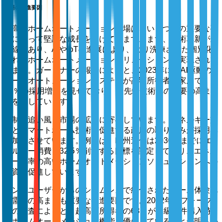
市場の推進要因
超高級ホームオートメーション市場は、いくつかの重要な要
因によって堅調な成長を遂げています。まず、技術革新が最
前線にあり、AIやIoTの進展により、より洗練された個別化
されたホームオートメーションソリューションが実現されて
います。ガートナーの報告によると、2023年にはAI駆動の
ホームオートメーションシステムが高額所得者の家庭で
45％の採用増加を見せており、最先端技術への需要の高ま
りを示しています。
規制の追い風も市場の拡大に寄与しています。エネルギー効
率とスマートホーム技術を促進する政府の取り組みが採用率
を加速させています。例えば、欧州連合は2030年までにエ
ネルギー消費を32.5％削減する目標を設定しており、エネル
ギー効率の高いホームオートメーションソリューションへの
投資を促進しています。
エンドユーザーからのシームレスで統合されたホーム体験へ
の需要の高まりも重要な推進要因です。2022年のフォーブ
スの調査によると、超高額所得者の68％が高級物件購入時
にホームオートメーション機能を優先していることが明らか