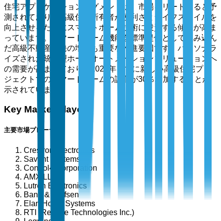
住宅アプリケーションセグメントは、市場をリードすると予
測されており、高級住宅所有者が便利さとライフスタイルを
向上させるためにスマートホーム技術に投資する傾向が高ま
っています。スマートホーム機能を標準提供として組み込ん
だ高級不動産開発の増加も重要な推進要因です。パーソナラ
イズされた統合型ホームオートメーションソリューションへ
の需要が高まっており、2024年までに新しい高級住宅プロ
ジェクトでのスマートホームの設置が30％増加することが
示されています。
Key Market Players
主要市場プレーヤー
Crestron Electronics
Savant Systems
Control4 Corporation
AMX LLC
Lutron Electronics
Bang & Olufsen
Elan Home Systems
RTI (Remote Technologies Inc.)