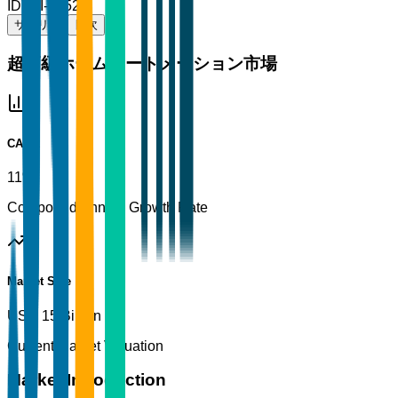
ID
TBI-68523
サマリー
目次
超高級ホームオートメーション市場
CAGR
11%
Compound Annual Growth Rate
Market Size
USD 15 Billion
Current Market Valuation
Market Introduction