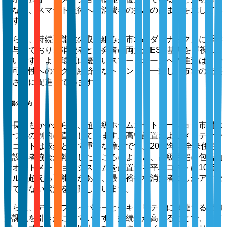
になり、スマート技術への消費者の好みの高まりを示してい
ます。
さらに、持続可能性の取り組みが市場のダイナミクスに影響
を与えており、消費者と開発者の両方がESG基準を重視し
ています。より環境に優しいスマートホームへの推進は、持
続可能性へのマクロ経済的なトレンドと一致し、市場の成長
をさらに促進しています。
市場の制約
成長にもかかわらず、超高級ホームオートメーション市場は
幾つかの制約に直面しています。高い設置およびメンテナン
スコストは依然として重要な障壁です。2022年に全米住宅
建設業者協会が報告したところによると、高級住宅に包括的
なオートメーションシステムを設置する平均コストは10万
ドルを超える可能性があり、最も裕福な消費者にしかアクセ
スできない状況を制限しています。
さらに、データプライバシーとセキュリティに関連する問題
が課題を引き起こしています。接続性が高まることで、サイ