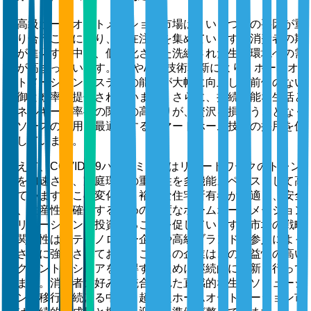
超高級ホームオートメーション市場は、いくつかの要因が重
なり合うことにより、現在注目を集めています。消費者の期
待が進化する中で、個別化された洗練された生活環境への需
要が高まっています。IoTやAIの技術革新により、ホームオ
ートメーションシステムの能力が大幅に向上し、前例のない
制御と効率が提供されています。さらに、持続可能な生活と
エネルギー効率への関心の高まりが、贅沢を損なうことなく
リソースの利用を最適化するスマートホーム技術の採用を促
進しています。
加えて、COVID-19パンデミックはリモートワークのトレン
ドを加速させ、家庭環境の重要性を多機能スペースとして高
めています。この変化は、裕福な住宅所有者が快適さ、安全
性、生産性を確保するための高度なホームオートメーション
ソリューションに投資することを促しています。市場の戦略
的関連性は、テクノロジー企業や高級ブランドの参入によっ
てさらに強化されており、これらの企業はこの収益性の高い
セグメントのシェアを獲得するために継続的に革新を行って
います。消費者の好みが統合された直感的な生活ソリューシ
ョンに移行し続ける中で、超高級ホームオートメーション市