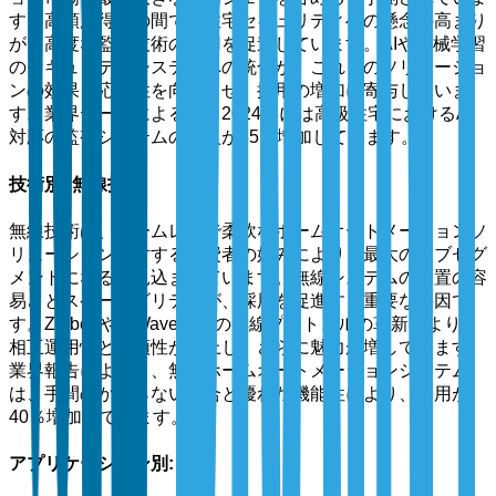
す。高額所得者の間での住宅セキュリティへの懸念の高まり
が、高度な監視技術の採用を促進しています。AIや機械学習
のセキュリティシステムへの統合が、これらのソリューショ
ンの効果と応答性を向上させ、採用の増加に寄与していま
す。業界データによると、2024年には高級住宅におけるAI
対応の監視システムの導入が35％増加しています。
技術別: 無線技術
無線技術は、シームレスで柔軟なホームオートメーションソ
リューションに対する消費者の好みにより、最大のサブセグ
メントになると見込まれています。無線システムの設置の容
易さとスケーラビリティが、採用を促進する重要な要因で
す。ZigbeeやZ-Waveなどの無線プロトコルの革新により、
相互運用性と信頼性が向上し、さらに魅力が増しています。
業界報告によると、無線ホームオートメーションシステム
は、手間のかからない統合と優れた機能性により、採用が
40％増加しています。
アプリケーション別: 住宅