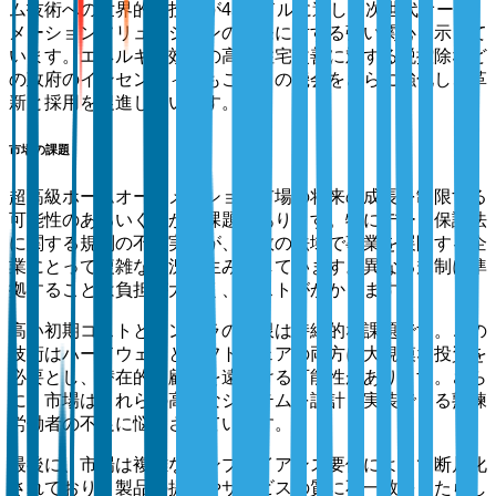
ム技術への世界的な投資が45億ドルに達し、次世代オート
メーションソリューションの開発に対する強い関心を示して
います。エネルギー効率の高い住宅改善に対する税控除など
の政府のインセンティブもこれらの機会をさらに強化し、革
新と採用を促進しています。
市場の課題
超高級ホームオートメーション市場の将来の成長を制限する
可能性のあるいくつかの課題があります。特にデータ保護法
に関する規制の不確実性が、複数の法域で事業を展開する企
業にとって複雑な状況を生み出しています。異なる規制に準
拠することは負担が大きく、コストがかかります。
高い初期コストとインフラの制限は持続的な課題です。この
技術はハードウェアとソフトウェアの両方に大規模な投資を
必要とし、潜在的な顧客を遠ざける可能性があります。さら
に、市場はこれらの高度なシステムを設計し実装できる熟練
労働者の不足に悩まされています。
最後に、市場は複雑なコンプライアンス要件によって断片化
されており、製品の提供やサービスの質に不一致をもたらし