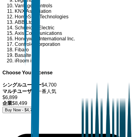
Legrand
Vantage Controls
KNX Association
HomeSeer Technologies
ABB Ltd
Schneider Electric
Axis Communications
Honeywell International Inc.
Control4 Corporation
Fibaro
Basalte
iRoom iO
Choose Your License
シングルユーザー
$
4,700
マルチユーザー
一番人気
$
6,899
企業
$
8,499
Buy Now - $
4,700