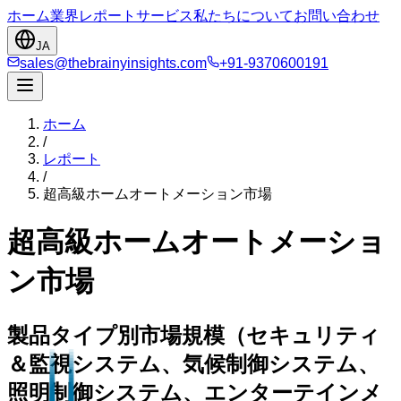
ホーム
業界
レポート
サービス
私たちについて
お問い合わせ
JA
sales@thebrainyinsights.com
+91-9370600191
ホーム
/
レポート
/
超高級ホームオートメーション市場
超高級ホームオートメーショ
ン市場
製品タイプ別市場規模（セキュリティ
＆監視システム、気候制御システム、
照明制御システム、エンターテインメ