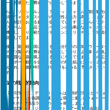
ジーに精通した消費者にアピールしています。
さらに、ソーシャルメディアプラットフォームや冒険観光の
台頭がウォータースポーツの可視性と魅力を高め、さまざま
な人口統計における参加を促進しています。これらのプラッ
トフォームは、製品プロモーションの効果的なチャネルとし
て機能し、より広範なオーディエンスにリーチし、市場成長
を促進しています。
最後に、新興経済国における可処分所得の増加がウォーター
スポーツ製品の消費者基盤を拡大しており、より多くの個人
が高品質な機器を購入できるようになっています。この拡大
は、スポーツ観光を促進する政府の取り組みによってさらに
支えられ、今後10年間で市場需要を高めると予想されてい
ます。
最近の戦略的動向
2025年2月、デカトロン S.A.は、持続可能性とパフォ
ーマンスを強調した革新的な環境に優しいウォーター
スポーツ製品ラインの発売を発表しました。
2025年4月、ジョンソンアウトドアーズ株式会社は、