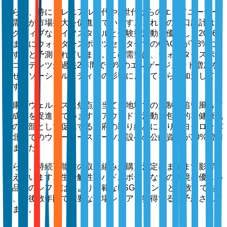
さらに、特にミレニアル世代やZ世代からのエンドユーザー
の需要が市場拡大を促進しています。これらの人口統計は、
アクティブなライフスタイルと体験型活動を優先し、2026
年までにウォータースポーツセクターでのCAGRが7.8%に
達すると予測されています。この需要は、ウォータースポー
ツコンテンツが過去2年間で50%のエンゲージメント増加を
見せたソーシャルメディアの影響によってさらに加速してい
ます。
健康とウェルネスに焦点を当てた地域での規制の追い風も市
場成長を促進しています。アウトドア活動を包括的な健康戦
略の一部として促進する政府の取り組みにより、ヨーロッパ
と北米でのウォータースポーツ施設への公的資金が20%増加
しました。
さらに、持続可能性の取り組みが購買決定にますます影響を
与えています。生分解性のパドルボードなどの環境に優しい
製品へのシフトは、より広範なESGトレンドと一致してお
り、今後数年間で重要な市場シェアを獲得すると予想されて
います。