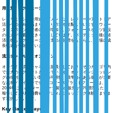
用途別：レクリエーション
レクリエーション用途セグメントは、レジャーやアウトドア
活動への好みの高まりにより市場を支配しています。ウォー
タースポーツ愛好者の数が増加し、ウォータースポーツ施設
の拡大が需要を大きく促進しています。パンデミック後の経
済回復もレクリエーション支出の急増をもたらし、市場の成
長軌道を強化しています。
流通チャネル別：オンライン
オンライン流通チャネルは急成長しており、そのカテゴリ内
で最大のセグメントとなっています。オンラインショッピン
グの便利さ、幅広い製品の可用性、競争力のある価格が主要
な成長ドライバーです。Eコマースプラットフォームは、
2024年にウォータースポーツ製品の販売が40%増加したと
報告しており、消費者はデジタルショッピング体験をますま
す選択しています。
Key Market Players