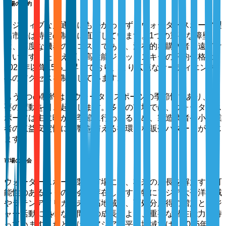
市場の制約
ポジティブな見通しにもかかわらず、ウォータースポーツ製
品市場は特定の制約に直面しています。1つの重要な障壁
は、高度な機器の高コストであり、潜在的な購入者を遠ざけ
ています。たとえば、高性能ジェットスキーの平均価格は
2021年以降15%上昇しており、より広範なオーディエンス
へのアクセスを制限しています。
もう1つの制約は、ウォータースポーツの季節性であり、需
要の変動を引き起こします。多くの市場では、ウォータース
ポーツは主に暖かい季節に行われるため、製造業者や小売業
者の収益安定性に影響を与える循環的な販売パターンが生じ
ます。
市場の機会
ウォータースポーツ製品市場には、将来の成長を解放する可
能性のある多くの機会が存在します。特にアジア太平洋地域
やラテンアメリカの未開拓地域は、可処分所得の増加とレジ
ャー活動に熱心な中間層の成長により、重要な潜在能力を持
っています。たとえば、アジア太平洋地域では、2025年ま