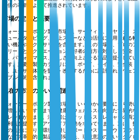
提供の革新によって推進されています。
市場の定義と概要
ウォータースポーツ製品市場は、サーフィン、カヤック、ス
キューバダイビング、水上スキーなどの活動に使用される幅
広い機器やアクセサリーを含みます。この市場は、プロのア
スリートとレクリエーション愛好者の両方に対応し、安全
性、パフォーマンス、楽しさを向上させる製品を提供してい
ます。主要な製品カテゴリには、ボード、セイル、安全装
備、ユーザー体験を監視・改善するために設計されたウェア
ラブル技術が含まれます。
現在の市場の勢いと関連性
ウォータースポーツ製品市場は、いくつかの要因により勢い
を増しています。まず、健康とウェルネスに向けた世界的な
トレンドが高まり、消費者はフィットネスとレジャーの両方
の利点を提供するアウトドア活動を求めています。次に、技
術の進歩により、環境に優しいボードやスマートウェアラブ
ルなどの革新的な製品が開発され、環境意識の高いテクノロ