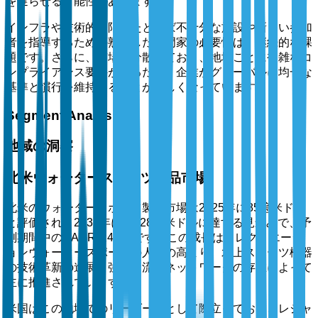
を遅らせる可能性があります。
インフラや技術的制限、たとえば不十分な施設や新しい参加
者を指導するための熟練した専門家の必要性は、継続的な課
題です。さらに、市場は分散しており、地域ごとに複雑なコ
ンプライアンス要件があるため、企業がグローバルに均一な
基準と慣行を維持することが難しくなっています。
Segment Analysis
地域の洞察
北米ウォータースポーツ製品市場
北米のウォータースポーツ製品市場は2025年に85億米ドル
と評価され、2035年には128億米ドルに達する見込みで、予
測期間中のCAGRは4.2%です。この成長は、レクリエーシ
ョンウォータースポーツの人気の高まり、水上スポーツ機器
の技術革新の進展、強力な流通ネットワークの存在によって
主に推進されています。
米国はこの地域でのリーダー国として際立っており、レジャ