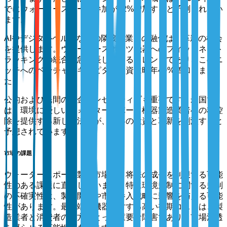
でにウォータースポーツ参加が12%増加すると予測されてい
ます。
AIやデジタルヘルスなどの隣接産業との融合は、革新の機会
を提供します。ウォータースポーツ機器へのフィットネスト
ラッキングの統合は急成長しているトレンドであり、このニ
ッチへのベンチャーキャピタル投資は昨年40%増加しまし
た。
公的および民間の資金インセンティブも重要です。米国で
は、環境に優しいウォータースポーツ機器製造業者への税控
除を提供する新しい法律が、業界の投資と革新を刺激すると
予想されています。
市場の課題
ウォータースポーツ製品市場は、将来の成長を制限する可能
性のある課題に直面しています。特に環境規制に関する規制
の不確実性は、製品開発や市場参入戦略に影響を与える可能
性があります。最先端の機器に対する高い初期コストは、製
造業者と消費者の両方にとって重要な障害であり、市場浸透