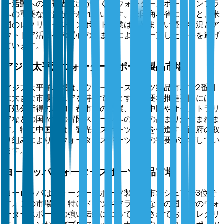
ー活動への消費者支出が高く、ウォータースポーツインフラ
への重要な投資が行われています。米国商務省によると、米
国のレクリエーションボート産業は、好ましい経済状況とア
ウトドア活動への関心の高まりにより、一貫した成長を遂げ
ています。
アジア太平洋ウォータースポーツ製品市場
アジア太平洋地域は、ウォータースポーツ製品市場で2番目
に大きな市場シェアを持っています。主要な推進要因には、
可処分所得の増加、都市化の進展、特に中国やオーストラリ
アなどの国々での冒険スポーツへの関心の高まりが含まれま
す。特に中国では、観光やスポーツ活動を促進する政府の取
り組みにより、ウォータースポーツ製品の需要が急増してい
ます。
ヨーロッパウォータースポーツ製品市場
ヨーロッパはウォータースポーツ製品の市場シェアで3位で
す。この市場は、特にドイツやフランスなどの国々でのウォ
ータースポーツの強い伝統によって推進されており、レクリ