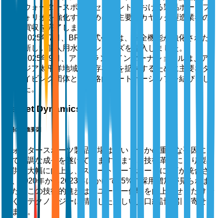
ウォータースポーツセグメントにおける製品ポートフ
ォリオを強化するために、主要なカヤック製造業者の
買収を完了しました。
2025年7月、BRP株式会社は、安全機能が強化された
新しい個人用水上艇シリーズを導入しました。
2025年9月、アクアラングインターナショナルは、ア
ジア太平洋地域での存在感を拡大するために主要なダ
イビング団体との戦略的パートナーシップを結びまし
た。
Market Dynamics
市場の推進要因
ウォータースポーツ製品市場は、いくつかの重要な要因によ
って堅調な成長を遂げています。まず、技術革新により製品
提供が大幅に向上し、スマートサーフボードにIoTが統合さ
れ、2020年から2023年にかけて35%の採用増加が見られま
した。この技術的進歩は、ユーザー体験を向上させるだけで
なく、テクノロジーに精通した新しい人口統計を引き寄せて
います。