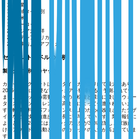
商業
地域タイプ別
北米
ヨーロッパ
アジア太平洋
ラテンアメリカ
中東およびアフリカ
セグメントレベルの分析
製品タイプ別：カヤック
カヤックセグメントは製品タイプカテゴリ内で最大であり、
2025年までに重要な市場シェアを獲得すると予測されてい
ます。カヤックの需要は、その多様性と環境に優しいウォー
タースポーツのトレンドの高まりによって促進されていま
す。軽量材料やパフォーマンス向上のための改良されたデザ
インなどの技術的進歩も成長に寄与しています。業界報告に
よると、2024年にはカヤックの販売が35%増加し、家族向
けのアウトドア活動としてのカヤックの人気が高まっていま
す。