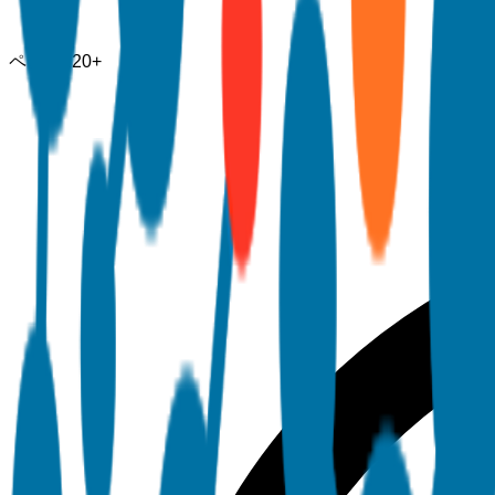
ページ
120+