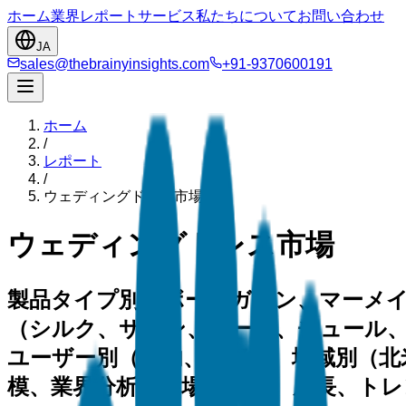
ホーム
業界
レポート
サービス
私たちについて
お問い合わせ
JA
sales@thebrainyinsights.com
+91-9370600191
ホーム
/
レポート
/
ウェディングドレス市場
ウェディングドレス市場
製品タイプ別（ボールガウン、マーメ
（シルク、サテン、レース、チュール
ユーザー別（国内、国際）、地域別（北
模、業界分析、市場シェア、成長、トレンド