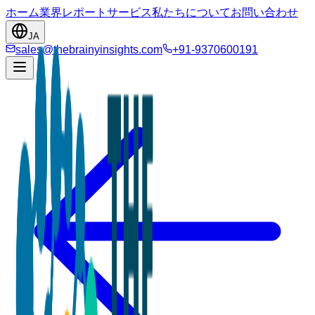
ホーム
業界
レポート
サービス
私たちについて
お問い合わせ
JA
sales@thebrainyinsights.com
+91-9370600191