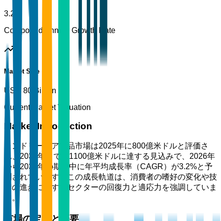
3.2%
Compound Annual Growth Rate
Market Size
USD 80 Billion
Current Market Valuation
Market Introduction
ランドリーケア製品市場は2025年に800億米ドルと評価さ
れ、2035年までに1100億米ドルに達する見込みで、2026年
から2035年の期間中に年平均成長率（CAGR）が3.2%と予
測されています。この成長軌道は、消費者の嗜好の変化や技
術の進歩に対するセクターの回復力と適応力を強調していま
す。
市場の定義と概要