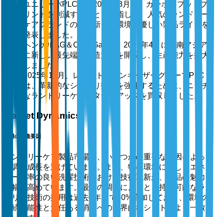
ユニリーバPLCは、2025年3月に、カーボンフットプ
リントを削減することを目指して、人気のランドリー
ケアブランドの下に新しい環境に優しい製品ラインを
発表しました。
ヘンケルAG＆Co. KGaAは、2025年4月に東南アジア
に新しい最先端の製造施設を開設し、生産能力を拡大
しました。
2025年11月、レキット・ベンキーザーグループPLC
は、革新的なシミ取り技術を強化するために、ニッチ
なランドリーケアスタートアップを買収しました。
Market Dynamics
市場の推進要因
ランドリーケア製品市場は、いくつかの重要な要因によって
堅調な成長を遂げています。まず、特に環境に優しくエネル
ギー効率の良い洗濯技術における技術革新が、製品の魅力を
大幅に高めています。最近の調査によると、持続可能なラン
ドリー技術の採用は過去3年間で40%増加しており、環境の
持続可能性と責任ある消費への世界的なシフトとよく一致し