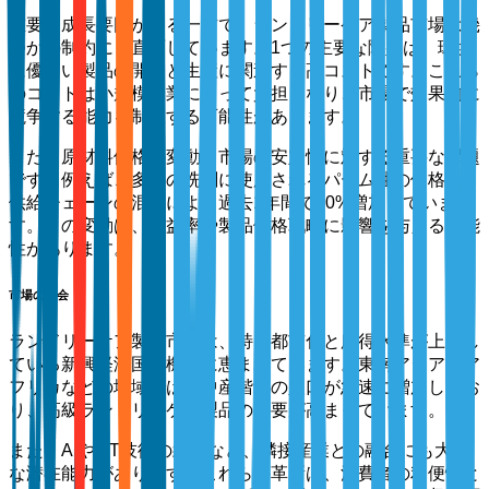
重要な成長要因がある一方で、ランドリーケア製品市場は幾
つかの制約にも直面しています。1つの主要な障壁は、環境
に優しい製品の開発と生産に関連する高コストです。これら
のコストは小規模企業にとって負担となり、市場で効果的に
競争する能力を制限する可能性があります。
また、原材料価格の変動も市場の安定性に対する重要な課題
です。例えば、多くの洗剤に使用されるパーム油の価格は、
供給チェーンの混乱により過去1年間で30%増加していま
す。この変動は、利益率や製品価格戦略に影響を与える可能
性があります。
市場の機会
ランドリーケア製品市場は、特に都市化と所得水準が上昇し
ている新興経済国で機会に恵まれています。東南アジアやア
フリカなどの地域では、中産階級の人口が急速に増加してお
り、高級ランドリーケア製品の需要が高まっています。
また、AIやIoT技術の統合など、隣接産業との融合にも大き
な潜在能力があります。これらの革新は、消費者の利便性と