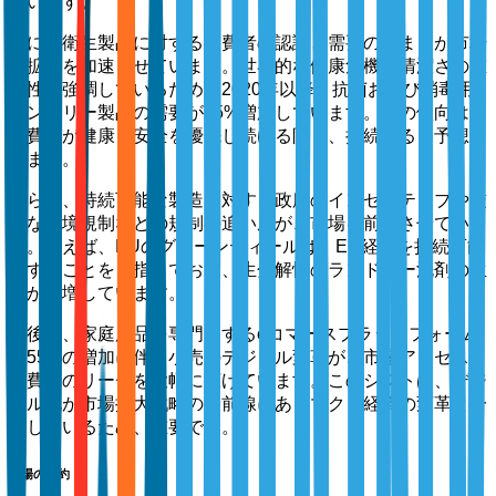
ています。
次に、衛生製品に対する消費者の認識と需要の高まりが市場
の拡大を加速させています。世界的な健康危機が清潔さの重
要性を強調しているため、2020年以降、抗菌および消毒用
ランドリー製品の需要が25%増加しています。この傾向は、
消費者が健康と安全を優先し続ける限り、持続すると予想さ
れます。
さらに、持続可能な製造に対する政府のインセンティブや厳
格な環境規制などの規制の追い風が、市場を前進させていま
す。例えば、EUのグリーンディールは、EU経済を持続可能
にすることを目指しており、生分解性のランドリー洗剤の生
産が急増しています。
最後に、家庭用品を専門とするeコマースプラットフォーム
の55%の増加に伴う小売のデジタル変革が、市場アクセスと
消費者のリーチを大幅に広げています。このシフトは、デジ
タル化が市場拡大戦略の最前線にあるマクロ経済の変革と一
致しているため、重要です。
市場の制約