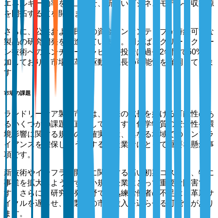
エネルギー効率を向上させ、新しいビジネスモデルや収益源
を開拓する道を開きます。
さらに、公共および民間の資金インセンティブが持続可能な
製品の研究開発を促進しています。例えば、グリーンクリー
ン技術へのベンチャーキャピタル投資は過去2年間で50%増
加しており、市場の革新駆動型成長の可能性を強調していま
す。
市場の課題
ランドリーケア製品市場は、将来の成長を妨げる可能性のあ
るいくつかの課題に直面しています。化学物質の安全性や環
境影響に関する規制の不確実性は、異なる地域でのコンプラ
イアンスを確保しようとする製造業者にとって重要な懸念事
項です。
新技術やインフラの開発に関連する高い初期コストも、特に
事業を拡大しようとする小規模企業にとって重要な障害で
す。さらに、研究開発分野での熟練労働者の不足は、革新サ
イクルを遅らせ、新製品の市場投入を遅らせる可能性があり
ます。