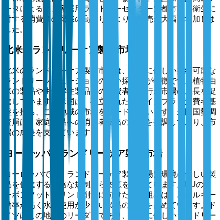
ータによると、家庭用ランドリーセクターは都市化と衛生に
対する消費者の認識の高まりにより、販売が大幅に増加しま
した。
北米のランドリーケア製品市場
北米のランドリーケア製品市場は、環境に優しい持続可能な
ランドリーソリューションの高い採用率が特徴です。植物由
来の製品や生分解性製品への消費者の移行が市場の成長を促
進しています。米国は、確立された小売インフラと消費者基
盤を持ち、この地域の市場をリードしています。米国国勢調
査局は、家庭用品への消費者支出の増加を強調しており、市
場の成長を支えています。
ヨーロッパのランドリーケア製品市場
ヨーロッパでは、ランドリーケア製品市場は環境に優しい製
品を促進する厳格な規制から恩恵を受けています。EUのカ
ーボンフットプリント削減に向けた取り組みは、エネルギー
効率が高く水の使用が少ない製品の需要を高めています。ド
イツはこの地域のリーダーであり、環境に優しいランドリー