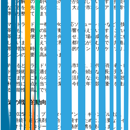
り、生分解性の洗剤や包装の需要が急増しています。持続可
能な実践を優先する企業は、より大きな市場シェアを獲得す
る準備が整っています。
スマートランドリー機器やIoT対応ソリューションなどの技
術革新も、消費者の購買行動に影響を与えています。これら
の革新は、利便性と性能を向上させ、市場の成長をさらに促
進しています。加えて、世界的に都市化が進む中で、共働き
世帯の増加が時間を節約し、効率的なランドリーケアソリュ
ーションの需要を高めています。
要約すると、ランドリーケア製品市場は、現代の消費者トレ
ンドや技術革新に適合しているため、持続的な成長が見込ま
れています。これらのトレンドを活用しながら、持続可能性
と利便性に焦点を当てる企業は、今後数年で競争優位を達成
する可能性が高いです。
最近の戦略的動向
2025年2月、プロクター・アンド・ギャンブル社は、
持続可能な洗剤の配合を開発するために、主要なバイ
オテクノロジー企業との戦略的提携を発表しました。