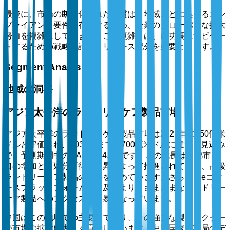
最後に、市場の断片化された性質は、地域ごとに異なるコン
プライアンス要件が存在するため、企業のグローバルな拡大
努力を複雑にしています。この複雑さは、成功裏にナビゲー
トするための戦略的計画とリソース配分を必要とします。
Segment Analysis
地域の洞察
アジア太平洋のランドリーケア製品市場
アジア太平洋のランドリーケア製品市場は2025年に450億米
ドルと評価され、2035年までに700億米ドルに達する見込み
で、予測期間中のCAGRは4.5%です。この成長は、都市人
口の増加と可処分所得の上昇によって推進されており、高級
ランドリーケア製品の需要を高めています。さらに、eコマ
ースプラットフォームの普及により、さまざまなランドリー
ケア製品へのアクセスが容易になっています。
中国はこの地域での主要国であり、その強力な製造セクター
が市場の拡大に大きく貢献しています。中国国家統計局のデ