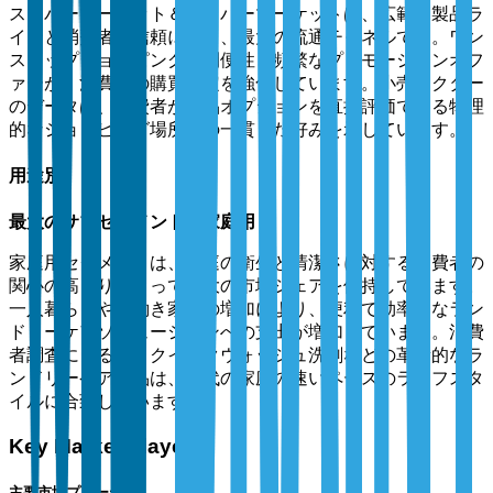
スーパーマーケット＆ハイパーマーケットは、広範な製品ラ
インと消費者の信頼により、最大の流通チャネルです。ワン
ストップショッピングの利便性と頻繁なプロモーションオフ
ァーが、消費者の購買決定を強化しています。小売セクター
のデータは、消費者が製品オプションを直接評価できる物理
的なショッピング場所への一貫した好みを示しています。
用途別
最大のサブセグメント：家庭用
家庭用セグメントは、家庭の衛生と清潔さに対する消費者の
関心の高まりによって最大の市場シェアを保持しています。
一人暮らしや共働き家庭の増加により、便利で効率的なラン
ドリーケアソリューションへの支出が増加しています。消費
者調査によると、クイックウォッシュ洗剤などの革新的なラ
ンドリーケア製品は、現代の家庭の速いペースのライフスタ
イルに合致しています。
Key Market Players
主要市場プレーヤー