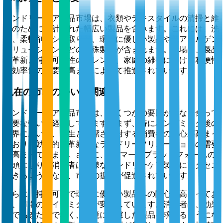
ランドリーケア製品市場は、衣類やテキスタイルの清掃と維
持のために設計された幅広い製品を含みます。これには、洗
剤、柔軟剤、シミ取り剤、環境に優しい製品や低アレルゲン
ソリューションなどの特殊製品が含まれます。市場は、製品
の革新、持続可能性のトレンド、家庭の雑事における利便性
と効率性の需要の高まりによって推進されています。
現在の市場の勢いと関連性
ランドリーケア製品市場は、いくつかの要因が重なり合って
重要な勢いを経験しています。まず、特にパンデミック後の
世界において、衛生と清潔さに対する消費者の関心が高まっ
ており、効果的で革新的なランドリーソリューションの需要
が高まっています。さらに、eコマースプラットフォームの
台頭により、消費者は多様なランドリーケア製品にアクセス
できるようになり、市場の拡大が促進されています。
さらに、持続可能で環境に優しい製品への関心が高まってお
り、市場のダイナミクスが変化しています。消費者は、効果
的であるだけでなく、環境に配慮した製品を求めるようにな