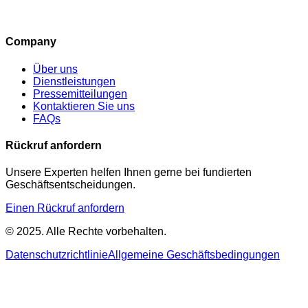
Company
Über uns
Dienstleistungen
Pressemitteilungen
Kontaktieren Sie uns
FAQs
Rückruf anfordern
Unsere Experten helfen Ihnen gerne bei fundierten
Geschäftsentscheidungen.
Einen Rückruf anfordern
© 2025. Alle Rechte vorbehalten.
Datenschutzrichtlinie
Allgemeine Geschäftsbedingungen