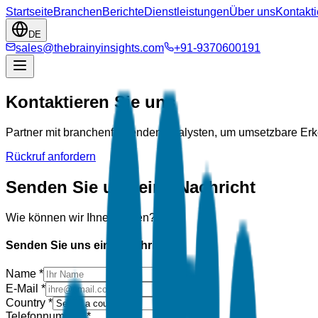
Startseite
Branchen
Berichte
Dienstleistungen
Über uns
Kontakti
DE
sales@thebrainyinsights.com
+91-9370600191
Kontaktieren Sie uns
Partner mit branchenführenden Analysten, um umsetzbare Erken
Rückruf anfordern
Senden Sie uns eine Nachricht
Wie können wir Ihnen helfen?
Senden Sie uns eine Nachricht
Name
*
E-Mail
*
Country
*
Telefonnummer
*