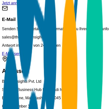
Jetzt anrufen
E-Mail
Senden Sie uns detaillierte Informationen zu Ihren Projektan
sales@thebrainyinsights.com
Antwort innerhalb von 24 Stunden
E-Mail senden
Adresse
Brainy Insights Pvt. Ltd
Solitaire Business Hub Balewadi highstreet
Baner, Pune, Maharashtra 411045
Office Number 1311