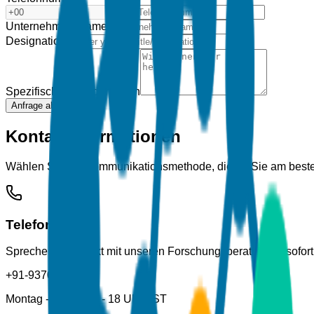
Unternehmensname
*
Designation
*
Spezifische Anforderungen
Anfrage absenden
Kontaktinformationen
Wählen Sie die Kommunikationsmethode, die für Sie am besten 
Telefon
Sprechen Sie direkt mit unseren Forschungsberatern für sofo
+91-9370600191
Montag - Freitag, 9 - 18 Uhr EST