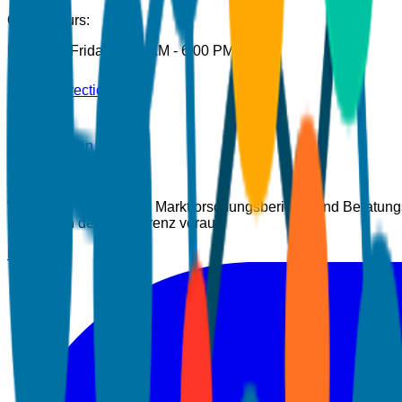
Office Hours:
Monday - Friday: 9:00 AM - 6:00 PM IST
Get Directions
Click to Open Map
Pune, Maharashtra
Wir bieten erstklassige Marktforschungsberichte und Beratun
Einblicken der Konkurrenz voraus.
LinkedIn