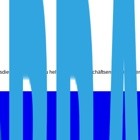
gsdienste, um Ihnen zu helfen, klügere Geschäftsentscheidunge