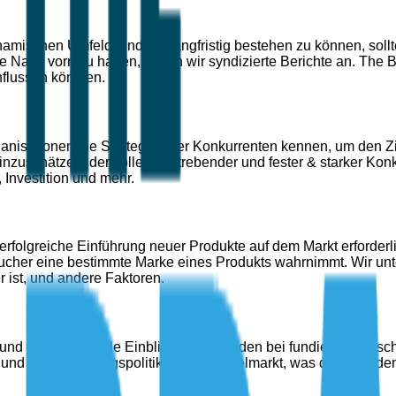
mischen Umfeld, und um langfristig bestehen zu können, sollte
e Nase vorn zu haben, bieten wir syndizierte Berichte an. The B
flussen könnten.
isationen die Strategie ihrer Konkurrenten kennen, um den Zi
nzuschätzen, der voller aufstrebender und fester & starker Konku
Investition und mehr.
e erfolgreiche Einführung neuer Produkte auf dem Markt erforder
ucher eine bestimmte Marke eines Produkts wahrnimmt. Wir unte
 ist, und andere Faktoren.
nd bietet wertvolle Einblicke, um Kunden bei fundierten Entsch
 und der Regierungspolitik für einen Zielmarkt, was dem Kund