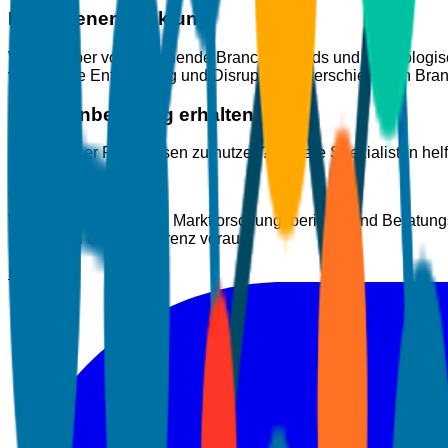
Branchenentwicklung
Wissen über vorherrschende Branchentrends und technologische
verfolgt die Entwicklung und Disruption in verschiedenen Bran
Expertenberatung erhalten
Bereit, unser Fachwissen zu nutzen? Unsere Spezialisten he
Rückruf anfordern
Wir bieten erstklassige Marktforschungsberichte und Beratun
Einblicken der Konkurrenz voraus.
LinkedIn