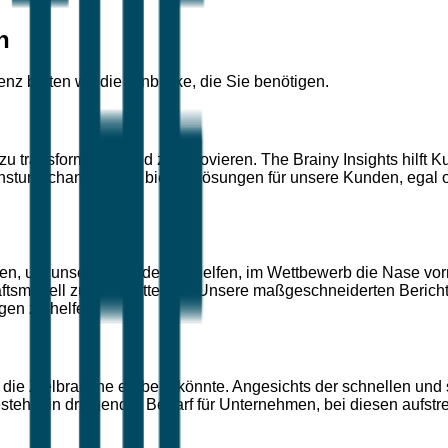
n
genz bieten wir die Einblicke, die Sie benötigen.
zu transformieren und zu innovieren. The Brainy Insights hilft
tumschancen. Wir bieten Lösungen für unsere Kunden, egal ob
en, um unseren Kunden zu helfen, im Wettbewerb die Nase vorn 
äftsmodell zugeschnitten ist. Unsere maßgeschneiderten Berich
gen zu helfen.
 die Zielbranche erobern könnte. Angesichts der schnellen und 
eht ein dringender Bedarf für Unternehmen, bei diesen aufstr