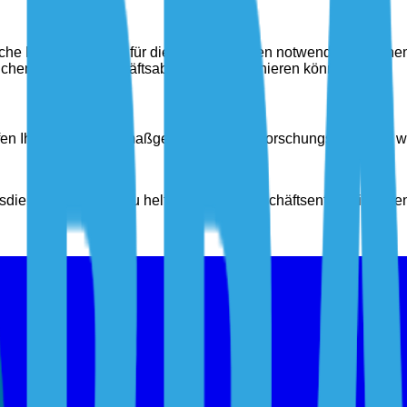
 Disruptionen ist für die Organisationen notwendig, um einen 
chen, die die Geschäftsabläufe revolutionieren könnten.
lfen Ihnen gerne mit maßgeschneiderten Forschungslösungen we
gsdienste, um Ihnen zu helfen, klügere Geschäftsentscheidunge