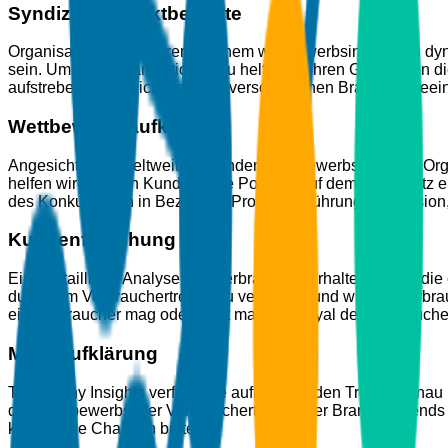
Syndizierte Marktberichte
Organisationen operieren in einem wettbewerbsintensiven dyna
sein. Um den Organisationen zu helfen, in ihren Geschäften di
aufstrebende Bereiche, die die verschiedenen Branchen beein
Wettbewerbsaufklärung
Angesichts des weltweit steigenden Wettbewerbs müssen Organ
helfen wir unseren Kunden, ihre Position auf dem Marktplatz ei
des Konkurrenten in Bezug auf Produkteinführung, Expansion, 
Kundenforschung
Eine detaillierte Analyse des Verbraucherverhaltens ist für di
durch, um Verbrauchertrends zu verstehen und wie ein Verbra
ein Verbraucher mag oder nicht mag, wie loyal der Verbraucher
Marktaufklärung
The Brainy Insights verfolgt die aufkommenden Trends genau u
des Wettbewerbs, der Verbrauchertrends, der Branchentrends
kommende Chancen bietet.