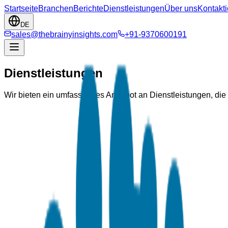
Startseite
Branchen
Berichte
Dienstleistungen
Über uns
Kontakti
DE
sales@thebrainyinsights.com
+91-9370600191
Dienstleistungen
Wir bieten ein umfassendes Angebot an Dienstleistungen, die da