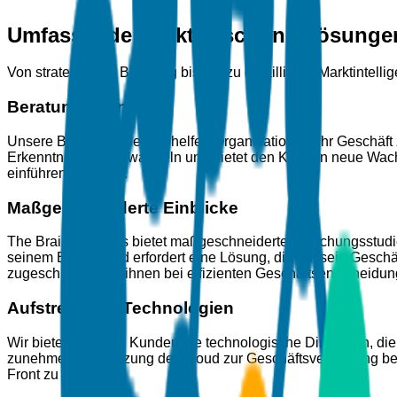
Umfassende Marktforschungslösunge
Von strategischer Beratung bis hin zu detaillierter Marktintelli
Beratungsdienste
Unsere Beratungsdienste helfen Organisationen, ihr Geschäft 
Erkenntnisse umzuwandeln und bietet den Kunden neue Wachs
einführen möchten.
Maßgeschneiderte Einblicke
The Brainy Insights bietet maßgeschneiderte Forschungsstudi
seinem Betrieb und erfordert eine Lösung, die auf sein Gesch
zugeschnitten, um ihnen bei effizienten Geschäftsentscheidun
Aufstrebende Technologien
Wir bieten unseren Kunden die technologische Disruption, die
zunehmenden Nutzung der Cloud zur Geschäftsverwaltung best
Front zu bleiben.