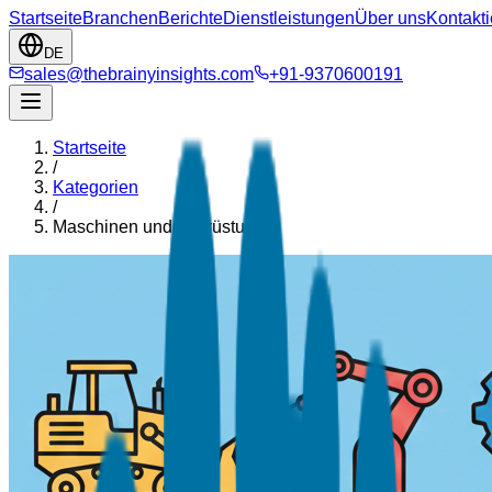
Startseite
Branchen
Berichte
Dienstleistungen
Über uns
Kontakti
DE
sales@thebrainyinsights.com
+91-9370600191
Startseite
/
Kategorien
/
Maschinen und Ausrüstung