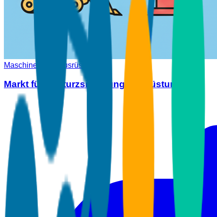
Maschinen und Ausrüstung
Markt für Absturzsicherungsausrüstung