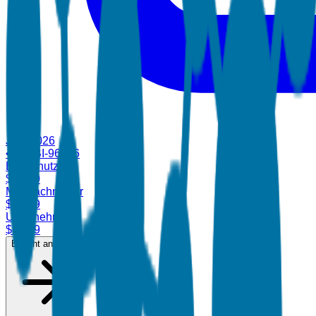
Jan. 2026
•
ID:
TBI-96486
Einzelnutzer
$
4,700
Mehrfachnutzer
$
6,899
Unternehmen
$
8,499
Bericht ansehen