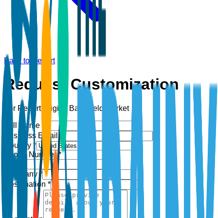
Back to Report
Request Customization
For Report:
Digital Battlefield Market
Full Name *
Business Email *
Country *
Phone Number *
+1
Company *
Designation *