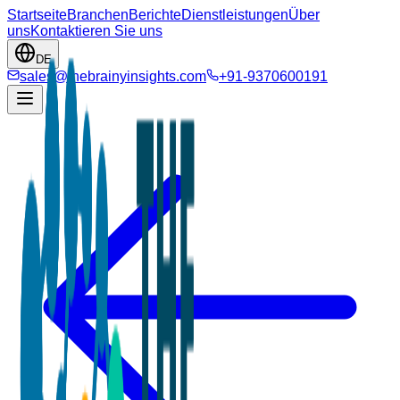
Startseite
Branchen
Berichte
Dienstleistungen
Über
uns
Kontaktieren Sie uns
DE
sales@thebrainyinsights.com
+91-9370600191