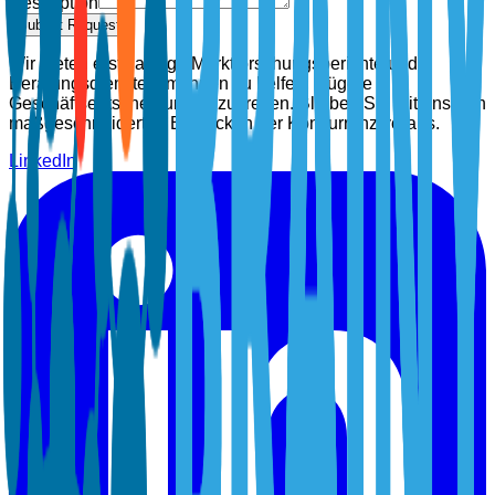
Description
Submit Request
Wir bieten erstklassige Marktforschungsberichte und
Beratungsdienste, um Ihnen zu helfen, klügere
Geschäftsentscheidungen zu treffen. Bleiben Sie mit unseren
maßgeschneiderten Einblicken der Konkurrenz voraus.
LinkedIn