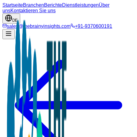
Startseite
Branchen
Berichte
Dienstleistungen
Über
uns
Kontaktieren Sie uns
DE
sales@thebrainyinsights.com
+91-9370600191