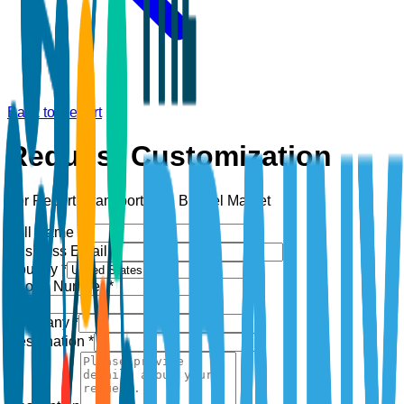
Back to Report
Request Customization
For Report:
Transportation Biofuel Market
Full Name *
Business Email *
Country *
Phone Number *
+1
Company *
Designation *