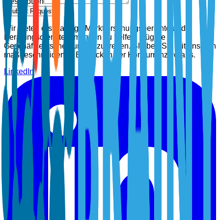
Description
Submit Request
Wir bieten erstklassige Marktforschungsberichte und
Beratungsdienste, um Ihnen zu helfen, klügere
Geschäftsentscheidungen zu treffen. Bleiben Sie mit unseren
maßgeschneiderten Einblicken der Konkurrenz voraus.
LinkedIn