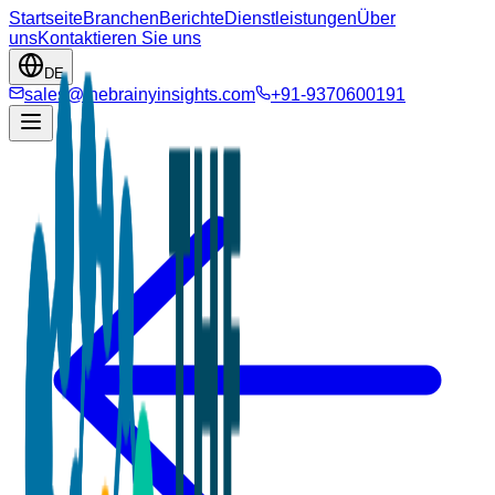
Startseite
Branchen
Berichte
Dienstleistungen
Über
uns
Kontaktieren Sie uns
DE
sales@thebrainyinsights.com
+91-9370600191