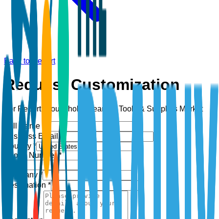
Back to Report
Request Customization
For Report:
Household Cleaning Tools & Supplies Market
Full Name *
Business Email *
Country *
Phone Number *
+1
Company *
Designation *