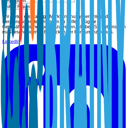
Description
Submit Request
Wir bieten erstklassige Marktforschungsberichte und
Beratungsdienste, um Ihnen zu helfen, klügere
Geschäftsentscheidungen zu treffen. Bleiben Sie mit unseren
maßgeschneiderten Einblicken der Konkurrenz voraus.
LinkedIn