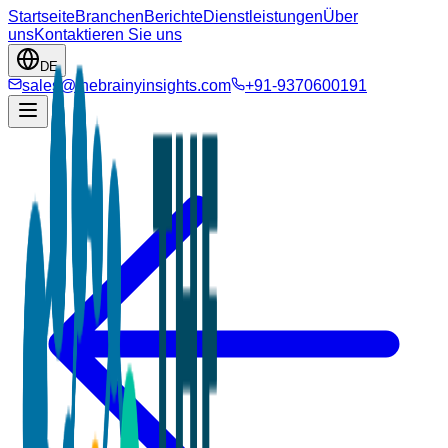
Startseite
Branchen
Berichte
Dienstleistungen
Über
uns
Kontaktieren Sie uns
DE
sales@thebrainyinsights.com
+91-9370600191