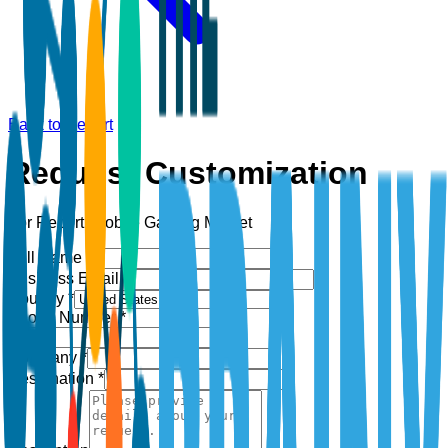
Back to Report
Request Customization
For Report:
Mobile Gaming Market
Full Name *
Business Email *
Country *
Phone Number *
+1
Company *
Designation *