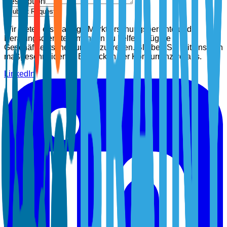
Description
Submit Request
Wir bieten erstklassige Marktforschungsberichte und
Beratungsdienste, um Ihnen zu helfen, klügere
Geschäftsentscheidungen zu treffen. Bleiben Sie mit unseren
maßgeschneiderten Einblicken der Konkurrenz voraus.
LinkedIn