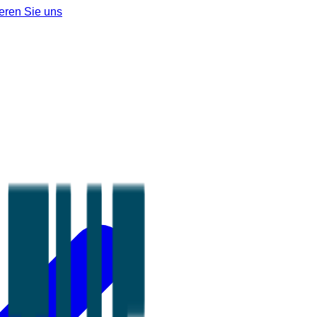
eren Sie uns