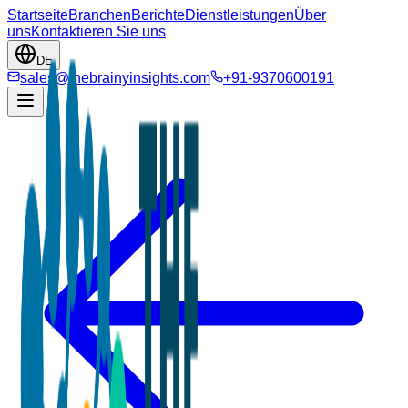
Startseite
Branchen
Berichte
Dienstleistungen
Über
uns
Kontaktieren Sie uns
DE
sales@thebrainyinsights.com
+91-9370600191