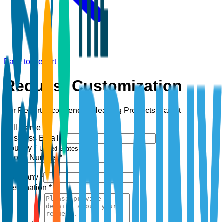
Back to Report
Request Customization
For Report:
Eco-friendly Cleaning Products Market
Full Name *
Business Email *
Country *
Phone Number *
+1
Company *
Designation *