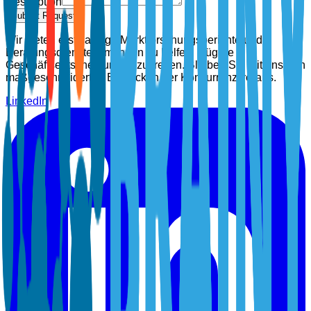
Description
Submit Request
Wir bieten erstklassige Marktforschungsberichte und
Beratungsdienste, um Ihnen zu helfen, klügere
Geschäftsentscheidungen zu treffen. Bleiben Sie mit unseren
maßgeschneiderten Einblicken der Konkurrenz voraus.
LinkedIn