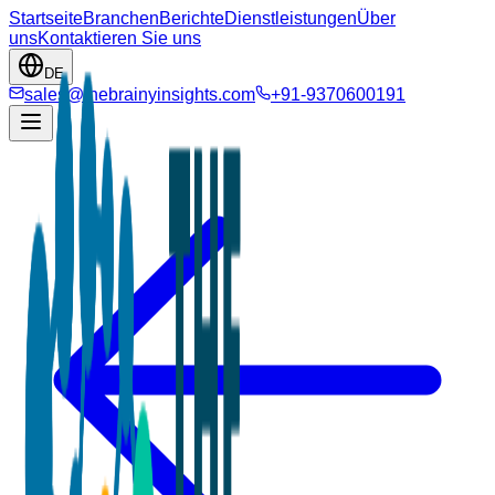
Startseite
Branchen
Berichte
Dienstleistungen
Über
uns
Kontaktieren Sie uns
DE
sales@thebrainyinsights.com
+91-9370600191