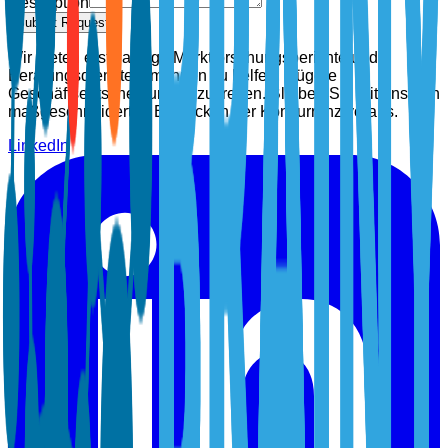
Description
Submit Request
Wir bieten erstklassige Marktforschungsberichte und
Beratungsdienste, um Ihnen zu helfen, klügere
Geschäftsentscheidungen zu treffen. Bleiben Sie mit unseren
maßgeschneiderten Einblicken der Konkurrenz voraus.
LinkedIn