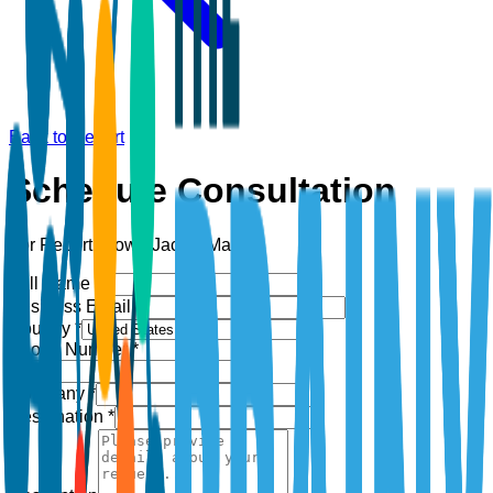
Back to Report
Schedule Consultation
For Report:
Down Jacket Market
Full Name *
Business Email *
Country *
Phone Number *
+1
Company *
Designation *