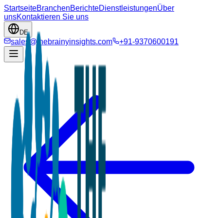
Startseite
Branchen
Berichte
Dienstleistungen
Über
uns
Kontaktieren Sie uns
DE
sales@thebrainyinsights.com
+91-9370600191