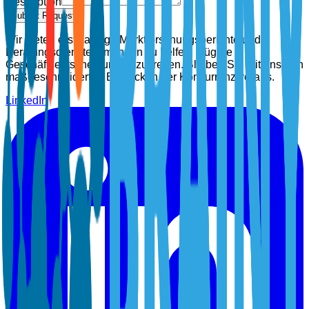
Description
Submit Request
Wir bieten erstklassige Marktforschungsberichte und
Beratungsdienste, um Ihnen zu helfen, klügere
Geschäftsentscheidungen zu treffen. Bleiben Sie mit unseren
maßgeschneiderten Einblicken der Konkurrenz voraus.
LinkedIn