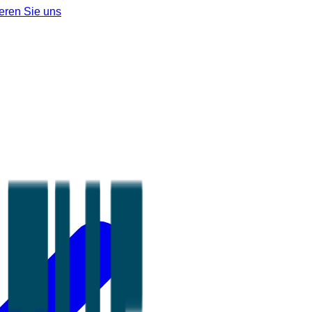
eren Sie uns