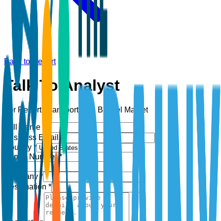
Back to Report
Talk To Analyst
For Report:
Transportation Biofuel Market
Full Name *
Business Email *
Country *
Phone Number *
+1
Company *
Designation *