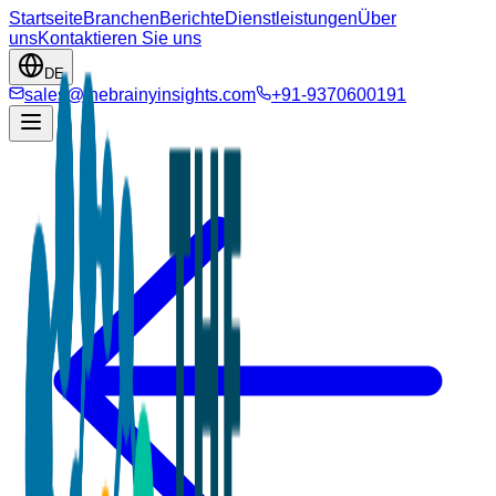
Startseite
Branchen
Berichte
Dienstleistungen
Über
uns
Kontaktieren Sie uns
DE
sales@thebrainyinsights.com
+91-9370600191