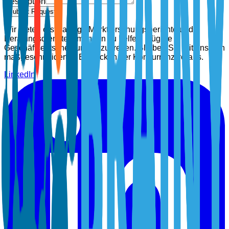
Description
Submit Request
Wir bieten erstklassige Marktforschungsberichte und
Beratungsdienste, um Ihnen zu helfen, klügere
Geschäftsentscheidungen zu treffen. Bleiben Sie mit unseren
maßgeschneiderten Einblicken der Konkurrenz voraus.
LinkedIn