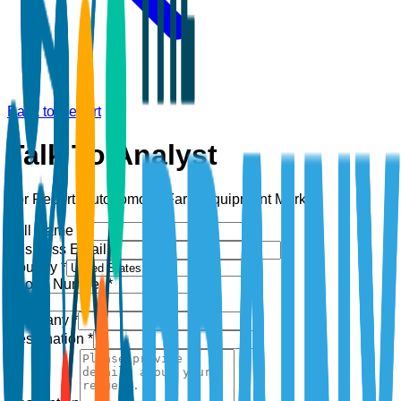
Back to Report
Talk To Analyst
For Report:
Autonomous Farm Equipment Market
Full Name *
Business Email *
Country *
Phone Number *
+1
Company *
Designation *