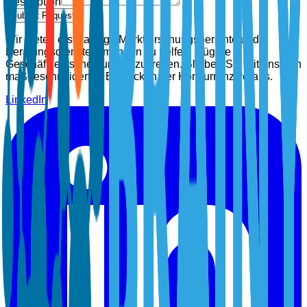
Description
Submit Request
Wir bieten erstklassige Marktforschungsberichte und
Beratungsdienste, um Ihnen zu helfen, klügere
Geschäftsentscheidungen zu treffen. Bleiben Sie mit unseren
maßgeschneiderten Einblicken der Konkurrenz voraus.
LinkedIn