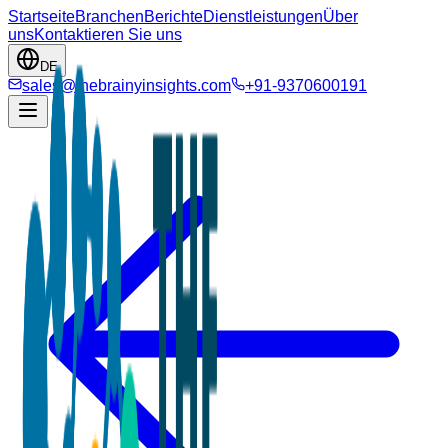
Startseite
Branchen
Berichte
Dienstleistungen
Über
uns
Kontaktieren Sie uns
DE
sales@thebrainyinsights.com
+91-9370600191