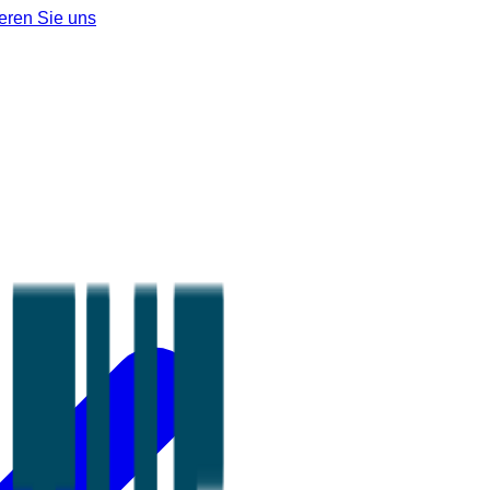
eren Sie uns