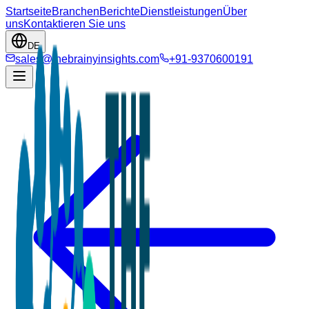
Startseite
Branchen
Berichte
Dienstleistungen
Über
uns
Kontaktieren Sie uns
DE
sales@thebrainyinsights.com
+91-9370600191