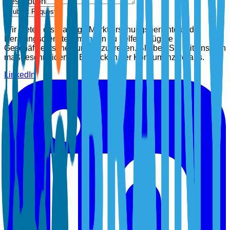
Description
Submit Request
Wir bieten erstklassige Marktforschungsberichte und
Beratungsdienste, um Ihnen zu helfen, klügere
Geschäftsentscheidungen zu treffen. Bleiben Sie mit unseren
maßgeschneiderten Einblicken der Konkurrenz voraus.
LinkedIn