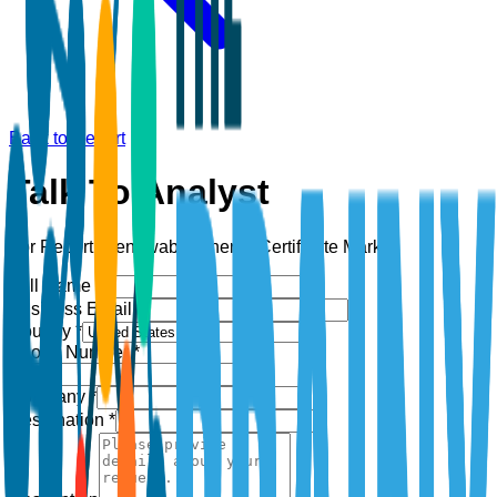
Back to Report
Talk To Analyst
For Report:
Renewable Energy Certificate Market
Full Name *
Business Email *
Country *
Phone Number *
+1
Company *
Designation *