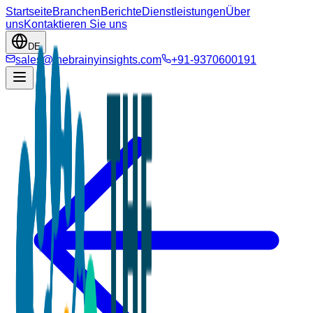
Startseite
Branchen
Berichte
Dienstleistungen
Über
uns
Kontaktieren Sie uns
DE
sales@thebrainyinsights.com
+91-9370600191