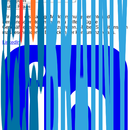
Description
Submit Request
Wir bieten erstklassige Marktforschungsberichte und
Beratungsdienste, um Ihnen zu helfen, klügere
Geschäftsentscheidungen zu treffen. Bleiben Sie mit unseren
maßgeschneiderten Einblicken der Konkurrenz voraus.
LinkedIn