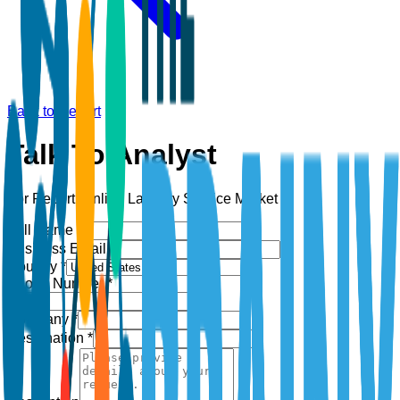
Back to Report
Talk To Analyst
For Report:
Online Laundry Service Market
Full Name *
Business Email *
Country *
Phone Number *
+1
Company *
Designation *