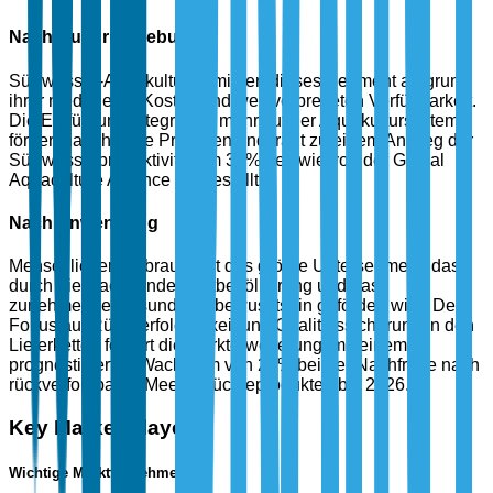
Nach Kulturumgebung
Süßwasser-Aquakultur dominiert dieses Segment aufgrund
ihrer niedrigeren Kosten und weit verbreiteten Verfügbarkeit.
Die Einführung integrierter mehrstufiger Aquakultursysteme
fördert nachhaltige Praktiken und trägt zu einem Anstieg der
Süßwasserproduktivität um 30% bei, wie von der Global
Aquaculture Alliance festgestellt.
Nach Anwendung
Menschlicher Verbrauch ist das größte Untersegment, das
durch die wachsende Weltbevölkerung und das
zunehmende Gesundheitsbewusstsein gefördert wird. Der
Fokus auf Rückverfolgbarkeit und Qualitätssicherung in den
Lieferketten fördert die Markterweiterung, mit einem
prognostizierten Wachstum von 25% bei der Nachfrage nach
rückverfolgbaren Meeresfrüchteprodukten bis 2026.
Key Market Players
Wichtige Marktteilnehmer