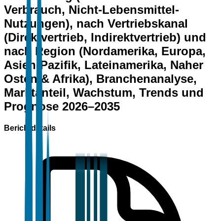
Verbrauch, Nicht-Lebensmittel-
Nutzungen), nach Vertriebskanal
(Direktvertrieb, Indirektvertrieb) und
nach Region (Nordamerika, Europa,
Asien-Pazifik, Lateinamerika, Naher
Osten & Afrika), Branchenanalyse,
Marktanteil, Wachstum, Trends und
Prognose 2026–2035
Berichtdetails