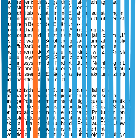
Haupttreiber ist die steigende globale Nachfrage nach
Meeresfrüchten, die auf ein wachsendes
Gesundheitsbewusstsein und Ernährungsumstellungen in
Richtung proteinreicher Lebensmittel zurückzuführen ist.
Laut einem Bericht der Ernährungs- und
Landwirtschaftsorganisation (FAO) ist der globale
Fischkonsum in den letzten zehn Jahren jährlich um 3,1%
gestiegen, was die Bevölkerungswachstumsrate erheblich
übertrifft. Darüber hinaus verbessern technologische
Innovationen in den Aquakulturpraktiken, wie z.B. Kreislauf-
Aquakultursysteme (RAS) und automatisierte
Fütterungssysteme, die Produktivität und Nachhaltigkeit.
Diese Technologien reduzieren den Ressourcenverbrauch
und verbessern die Erträge, was die Aquakultur effizienter
und umweltfreundlicher macht.
Regulatorische Unterstützung treibt ebenfalls das
Marktwachstum voran. Regierungen weltweit setzen
günstige Politiken um, um nachhaltige Aquakulturpraktiken
zu fördern. Beispielsweise betont die Blue Growth-Strategie
der Europäischen Union die nachhaltige Produktion von
Meeresfrüchten und regt Investitionen und Innovationen im
Sektor an. Darüber hinaus hat der Fokus auf ESG (Umwelt,
Soziales und Unternehmensführung) zu erhöhten
Investitionen in nachhaltige Aquakulturprojekte geführt, die