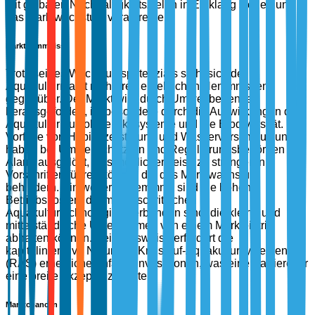
mit globalen Nachhaltigkeitszielen in Einklang stehen und
das Marktwachstum vorantreiben.
Markthemmnisse
Trotz seines Wachstumspotenzials sieht sich der
Aquakulturmarkt mehreren erheblichen Hemmnissen
gegenüber. Der Markt wird durch Umweltbedenken
herausgefordert, insbesondere durch die Auswirkungen der
Aquakultur auf lokale Ökosysteme und die Biodiversität.
Vorfälle von Habitatzerstörung und Wasserverschmutzung
haben bei Umweltschützern und Regulierungsbehörden
Alarm ausgelöst, was möglicherweise zu strengeren
Vorschriften führen könnte, die das Marktwachstum
behindern. Ein weiteres Hemmnis sind die hohen
Betriebskosten, die mit fortschrittlichen
Aquakulturtechnologien verbunden sind, die kleine und
mittelständische Unternehmen von einem Markteintritt
abhalten können. Beispielsweise erfordert die
kapitalintensive Natur von Kreislauf-Aquakultursystemen
(RAS) erhebliche Anfangsinvestitionen, was eine Barriere für
eine breite Akzeptanz darstellt.
Marktchancen