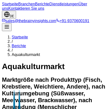
Startseite
Branchen
Berichte
Dienstleistungen
Über
uns
Kontaktieren Sie uns
DE
sales@thebrainyinsights.com
+91-9370600191
Startseite
/
Berichte
/
Aquakulturmarkt
Aquakulturmarkt
Marktgröße nach Produkttyp (Fisch,
Krebstiere, Weichtiere, Andere), nach
Kulturumgebung (Süßwasser,
Meerwasser, Brackwasser), nach
Anwendung (Menschlicher