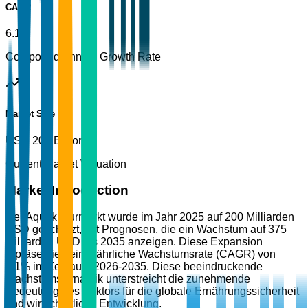
CAGR
6.1%
Compound Annual Growth Rate
Market Size
USD 200 Billion
Current Market Valuation
Market Introduction
Der Aquakulturmarkt wurde im Jahr 2025 auf 200 Milliarden
USD geschätzt, mit Prognosen, die ein Wachstum auf 375
Milliarden USD bis 2035 anzeigen. Diese Expansion
repräsentiert eine jährliche Wachstumsrate (CAGR) von
6,1% im Zeitraum 2026-2035. Diese beeindruckende
Wachstumsdynamik unterstreicht die zunehmende
Bedeutung des Sektors für die globale Ernährungssicherheit
und wirtschaftliche Entwicklung.