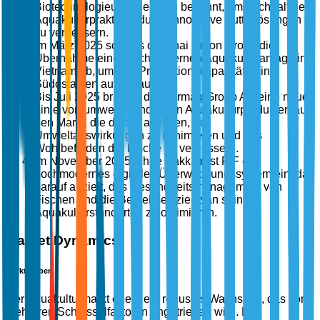
Biotechnologieunternehmen bekannt, um nachhaltige
Aquakulturpraktiken durch innovative Futterlösungen
zu verbessern.
Im März 2025 schloss die Thai Union Group die
Übernahme einer hochmodernen Aquakulturanlage in
Vietnam ab, um ihre Produktionskapazitäten in
Südostasien auszubauen.
Bis Juli 2025 brachte die Cermaq Group AS eine neue
Linie von umweltfreundlichen Aquakulturprodukten auf
den Markt, die darauf abzielen, die
Umweltauswirkungen zu minimieren und das
Wohlbefinden der Fische zu verbessern.
Im November 2025 führte Bakkafrost P/F ein
hochmodernes digitales Überwachungssystem ein, das
darauf abzielt, das Gesundheitsmanagement von
Fischen und die Betriebseffizienz an seinen
Aquakulturstandorten zu optimieren.
Market Dynamics
Markttreiber
Der Aquakulturmarkt erlebt ein robustes Wachstum, das von
mehreren Schlüsselfaktoren angetrieben wird. Ein