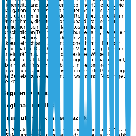
Sicherheitsstandards, stellen erhebliche Hürden dar. Die
Navigation durch das komplexe Netz von Compliance-
Anforderungen in verschiedenen Rechtsordnungen kann für
Unternehmen, die international expandieren möchten,
entmutigend sein. Hohe Anfangskosten, die mit
fortschrittlichen Technologien verbunden sind, bleiben eine
kritische Herausforderung, die den Zugang für kleinere
Akteure einschränkt und Innovationen hemmt. Darüber
hinaus hat die Branche mit einem Mangel an qualifizierten
Arbeitskräften zu kämpfen, da spezielles Wissen in
Aquakulturpraktiken und -technologien stark nachgefragt,
aber rar ist. Infrastrukturprobleme, insbesondere in
Entwicklungsländern, erschweren zudem die Bemühungen,
die Betriebe zu skalieren und die wachsende Nachfrage zu
decken.
Segment Analysis
Regionale Einblicke
Aquakulturmarkt Asien-Pazifik
Der Aquakulturmarkt Asien-Pazifik wurde im Jahr 2025 auf
150 Milliarden USD geschätzt und wird voraussichtlich bis