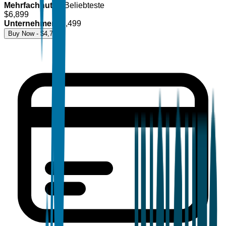
Mehrfachnutzer
Beliebteste
$
6,899
Unternehmen
$
8,499
Buy Now - $
4,700