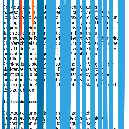
Der Aquakulturmarkt bietet zahlreiche Chancen,
insbesondere in ungenutzten Regionen wie Afrika und
Lateinamerika, wo günstige klimatische Bedingungen und
umfangreiche Meeresressourcen untergenutzt bleiben. Diese
Regionen bieten erhebliches Wachstumspotenzial, das
durch zunehmende Investitionen in Infrastruktur und
unterstützende Regierungsrichtlinien vorangetrieben wird.
Die Verschmelzung von Aquakultur mit anderen Branchen,
wie z.B. der Biotechnologie, bietet weitere Möglichkeiten.
Innovationen in der genetischen Modifikation und
Zuchttechniken können die Fischernte und
Krankheitsresistenz verbessern und neue Wege für die
Markterweiterung eröffnen. Darüber hinaus fördern
öffentliche und private Förderanreize ein dynamisches
Innovationsökosystem, wobei die Investitionen von
Risikokapital in Aquakultur-Technologie-Startups jährlich um
15% zunehmen.
Marktherausforderungen
Die Aquakulturindustrie sieht sich zahlreichen
Herausforderungen gegenüber, die das zukünftige
Wachstum behindern könnten. Regulatorische
Unsicherheiten, insbesondere in Bezug auf Umwelt- und