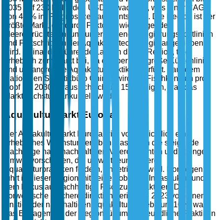
2035 auf 230 Milliarden USD anwachsen, was einer CAGR
von 4,5% im Prognosezeitraum entspricht. Die Region ist der
größte Markt, der durch Faktoren wie steigenden
Meeresfrüchtekonsum, unterstützende Regierungsrichtlinien
und Fortschritte in der Aquakulturtechnologie angetrieben
wird. China, das führende Land in dieser Region, trägt
erheblich zum Markt bei, da es über eine große Küstenlinie
und umfangreiche Aquakulturpraktiken verfügt. Laut dem
Nationalen Statistikbüro Chinas wird der Fischkonsum pro
Kopf bis 2030 voraussichtlich um 15% steigen, was das
Marktwachstum ankurbeln wird.
Aquakulturmarkt Europa
Der Aquakulturmarkt Europa wird voraussichtlich ein
erhebliches Wachstum erleben, das durch die steigende
Nachfrage nach nachhaltigen Meeresfrüchten und strenge
Umweltvorschriften, die umweltfreundlichere
Aquakulturpraktiken fordern, angetrieben wird. Norwegen
führt in dieser Region mit seiner robusten Infrastruktur und
dem Fokus auf nachhaltige Fischzuchtpraktiken. Die
norwegische Fischereidirektion berichtete 2023 von einem
Anstieg der nachhaltigen Aquakulturbetriebe um 10%, was
das Engagement der Region für umweltfreundliche Praktiken