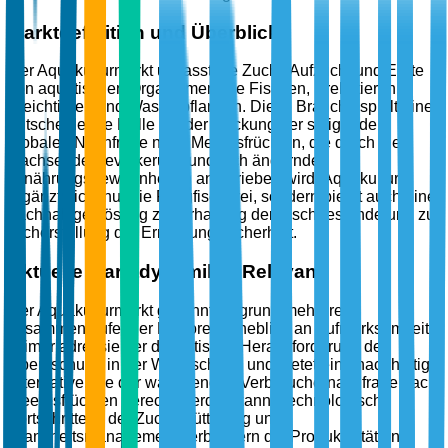
Marktdefinition und Überblick
Der Aquakulturmarkt umfasst die Zucht, Aufzucht und Ernte
von aquatischen Organismen wie Fischen, Krebstieren,
Weichtieren und Wasserpflanzen. Diese Branche spielt eine
entscheidende Rolle bei der Deckung der steigenden
globalen Nachfrage nach Meeresfrüchten, die durch die
wachsende Bevölkerung und sich ändernde
Ernährungsgewohnheiten angetrieben wird. Aquakultur
ergänzt nicht nur die Fangfischerei, sondern bietet auch eine
nachhaltige Lösung zur Erhaltung der Fischbestände und zur
Sicherstellung der Ernährungssicherheit.
Aktuelle Marktdynamik & Relevanz
Der Aquakulturmarkt gewinnt aufgrund mehrerer
zusammenlaufender Faktoren erheblich an Aufmerksamkeit.
Primär adressiert er die kritische Herausforderung der
Überfischung in der Wildfischerei und bietet eine nachhaltige
Alternative, die der wachsenden Verbrauchernachfrage nach
Meeresfrüchten gerecht werden kann. Technologische
Fortschritte in der Zucht, Fütterung und
Krankheitsmanagement verbessern die Produktivität und