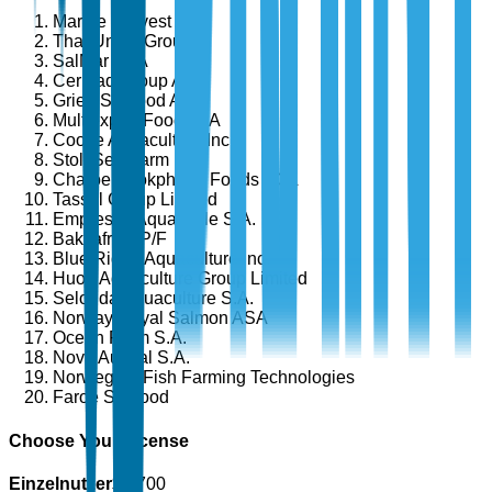
Marine Harvest ASA
Thai Union Group
SalMar ASA
Cermaq Group AS
Grieg Seafood ASA
Multiexport Foods SA
Cooke Aquaculture Inc.
Stolt Sea Farm
Charoen Pokphand Foods PCL
Tassal Group Limited
Empresas AquaChile S.A.
Bakkafrost P/F
Blue Ridge Aquaculture Inc.
Huon Aquaculture Group Limited
Selonda Aquaculture S.A.
Norway Royal Salmon ASA
Ocean Farm S.A.
Nova Austral S.A.
Norwegian Fish Farming Technologies
Faroe Seafood
Choose Your License
Einzelnutzer
$
4,700