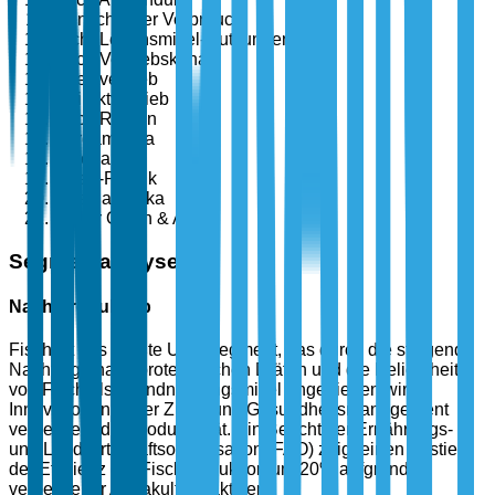
Menschlicher Verbrauch
Nicht-Lebensmittel-Nutzungen
Nach Vertriebskanal
Direktvertrieb
Indirektvertrieb
Nach Region
Nordamerika
Europa
Asien-Pazifik
Lateinamerika
Naher Osten & Afrika
Segmentanalyse
Nach Produkttyp
Fisch ist das größte Untersegment, das durch die steigende
Nachfrage nach proteinreichen Diäten und die Beliebtheit
von Fisch als Grundnahrungsmittel angetrieben wird.
Innovationen in der Zucht und Gesundheitsmanagement
verbessern die Produktivität. Ein Bericht der Ernährungs-
und Landwirtschaftsorganisation (FAO) zeigt einen Anstieg
der Effizienz der Fischproduktion um 20% aufgrund
verbesserter Aquakulturpraktiken.