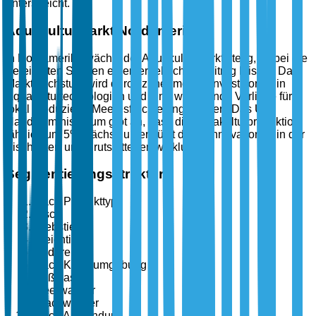
unterstreicht.
Aquakulturmarkt Nordamerika
In Nordamerika wächst der Aquakulturmarkt stetig, wobei die
Vereinigten Staaten einen erheblichen Beitrag leisten. Das
Marktwachstum wird durch zunehmende Investitionen in
Aquakulturtechnologien und eine wachsende Vorliebe für
lokal produzierte Meeresfrüchte angetrieben. Das US-
Handelsministerium gibt an, dass die Aquakulturproduktion
jährlich um 5% wächst, unterstützt durch Innovationen in der
Fischfutter- und Brutstättenentwicklung.
Segmentierungsstruktur
Nach Produkttyp
Fisch
Krebstiere
Weichtiere
Andere
Nach Kulturumgebung
Süßwasser
Meerwasser
Brackwasser
Nach Anwendung