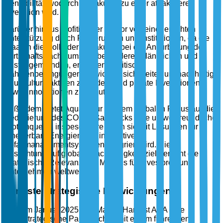
Rentabilität, wodurch Aquakultur zu einer attraktiveren
Investition wird.
Darüber hinaus profitiert der Sektor von einer erhöhten
Unterstützung durch Regierungen und Institutionen, da die
Staaten die Rolle der Aquakultur bei der Ankurbelung des
Wirtschaftswachstums, insbesondere in ländlichen und
Küstengemeinden, erkennen. Politische
Rahmenbedingungen entwickeln sich weiter, um nachhaltige
Aquakulturpraktiken zu fördern und private Investitionen
sowie Innovationen zu ermutigen.
Außerdem bietet Aquakultur mit dem globalen Fokus auf die
Reduzierung des CO2-Fußabdrucks eine umweltfreundliche
Proteinquelle, insbesondere wenn sie mit Lösungen für
erneuerbare Energien und innovativen
Abfallmanagementsystemen integriert wird. Diese
Ausrichtung auf globale Nachhaltigkeitsziele erhöht die
strategische Relevanz des Marktes für Investoren und
Unternehmen weltweit.
Jüngste strategische Entwicklungen
Im Januar 2025 gab Marine Harvest ASA eine
strategische Partnerschaft mit einem führenden