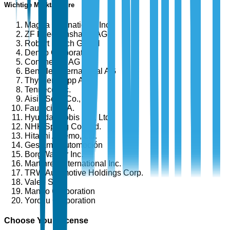
Wichtige Marktakteure
Magna International Inc.
ZF Friedrichshafen AG
Robert Bosch GmbH
Denso Corporation
Continental AG
Benteler International AG
Thyssenkrupp AG
Tenneco Inc.
Aisin Seiki Co., Ltd.
Faurecia S.A.
Hyundai Mobis Co., Ltd.
NHK Spring Co., Ltd.
Hitachi Astemo, Ltd.
Gestamp Automoción
BorgWarner Inc.
Martinrea International Inc.
TRW Automotive Holdings Corp.
Valeo SA
Mando Corporation
Yorozu Corporation
Choose Your License