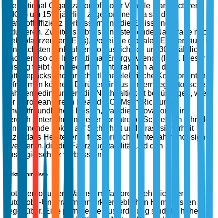
International Organization of Motor Vehicle Manufacturers
(OICA) um 15% jährlich zugenommen, da sie die
Kraftstoffeffizienz verbessern und die Emissionen
reduzieren. Zweitens gibt es eine steigende Nachfrage nach
Elektrofahrzeugen (EVs), wobei die globalen EV-Verkäufe in
den nächsten fünf Jahren voraussichtlich um 30% jährlich
wachsen, so die International Energy Agency (IEA). Dieser
Anstieg treibt den Bedarf an Unterrahmen an, die
Batteriepacks und fortschrittliche elektrische Komponenten
aufnehmen können. Darüber hinaus fördern regulatorische
Rahmenbedingungen, die Nachhaltigkeit begünstigen, wie
der European Green Deal, die OEMs in Richtung
umweltfreundlichem Design, was die Innovationen im
Bereich Unterrahmen weiter vorantreibt. Schließlich führt der
zunehmende Fokus auf Sicherheit und Crashsicherheit
dazu, dass Hersteller in fortschrittliche Unterrahmendesigns
investieren, die die Fahrzeugstabilität und den
Passagierschutz verbessern.
Markthemmnisse
Trotz der robusten Wachstumsfaktoren sieht sich der
Automobil-Unterrahmenmarkt erheblichen Hemmnissen
gegenüber. Eine primäre Herausforderung sind die hohen