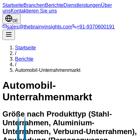
Startseite
Branchen
Berichte
Dienstleistungen
Über
uns
Kontaktieren Sie uns
DE
sales@thebrainyinsights.com
+91-9370600191
Startseite
/
Berichte
/
Automobil-Unterrahmenmarkt
Automobil-
Unterrahmenmarkt
Größe nach Produkttyp (Stahl-
Unterrahmen, Aluminium-
Unterrahmen, Verbund-Unterrahmen),