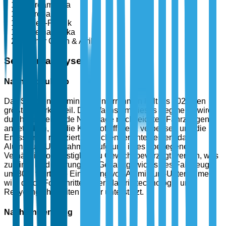
Nordamerika
Europa
Asien-Pazifik
Lateinamerika
Naher Osten & Afrika
Segmentanalyse
Nach Produkttyp
Das Segment Aluminium-Unterrahmen hält bis 2025 den
größten Marktanteil. Das Wachstum dieses Segments wird
durch die steigende Nachfrage nach leichten Fahrzeugen
angetrieben, die die Kraftstoffeffizienz verbessert und die
Emissionen reduziert. Branchenberichte zeigen, dass
Aluminium-Unterrahmen aufgrund ihres überlegenen
Verhältnis von Festigkeit zu Gewicht bevorzugt werden, was
zu einer Reduzierung des Gesamtgewichts des Fahrzeugs
um 30% führt. Die Einführung von Aluminium-Unterrahmen
wird durch Fortschritte in der Materialtechnologie und
Recyclingfähigkeiten weiter unterstützt.
Nach Anwendung