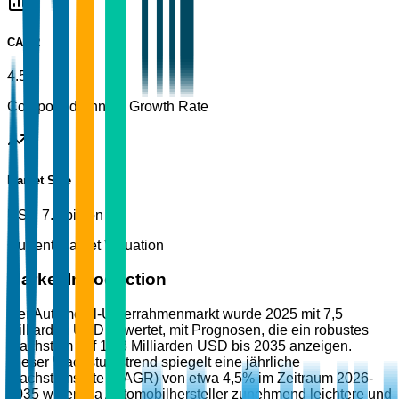
CAGR
4.5%
Compound Annual Growth Rate
Market Size
USD 7.5 billion
Current Market Valuation
Market Introduction
Der Automobil-Unterrahmenmarkt wurde 2025 mit 7,5
Milliarden USD bewertet, mit Prognosen, die ein robustes
Wachstum auf 12,3 Milliarden USD bis 2035 anzeigen.
Dieser Wachstumstrend spiegelt eine jährliche
Wachstumsrate (CAGR) von etwa 4,5% im Zeitraum 2026-
2035 wider. Da Automobilhersteller zunehmend leichtere und