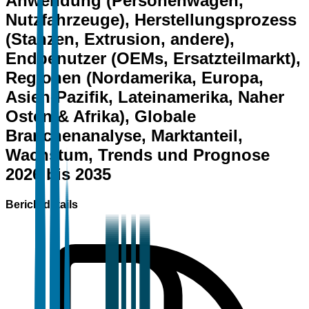
Anwendung (Personenwagen,
Nutzfahrzeuge), Herstellungsprozess
(Stanzen, Extrusion, andere),
Endbenutzer (OEMs, Ersatzteilmarkt),
Regionen (Nordamerika, Europa,
Asien-Pazifik, Lateinamerika, Naher
Osten & Afrika), Globale
Branchenanalyse, Marktanteil,
Wachstum, Trends und Prognose
2026 bis 2035
Berichtdetails