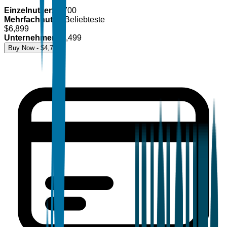
Einzelnutzer
$
4,700
Mehrfachnutzer
Beliebteste
$
6,899
Unternehmen
$
8,499
Buy Now - $
4,700