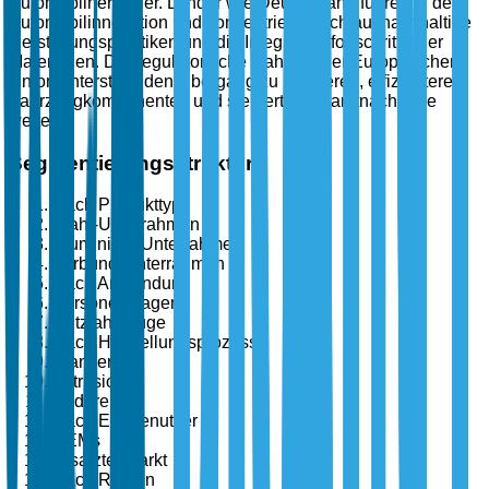
Automobilhersteller. Länder wie Deutschland führen in der
Automobilinnovation und konzentrieren sich auf nachhaltige
Herstellungspraktiken und die Integration fortschrittlicher
Materialien. Der regulatorische Rahmen der Europäischen
Union unterstützt den Übergang zu leichteren, effizienteren
Fahrzeugkomponenten und steigert die Marktnachfrage
weiter.
Segmentierungsstruktur
Nach Produkttyp
Stahl-Unterrahmen
Aluminium-Unterrahmen
Verbund-Unterrahmen
Nach Anwendung
Personenwagen
Nutzfahrzeuge
Nach Herstellungsprozess
Stanzen
Extrusion
Andere
Nach Endbenutzer
OEMs
Ersatzteilmarkt
Nach Region