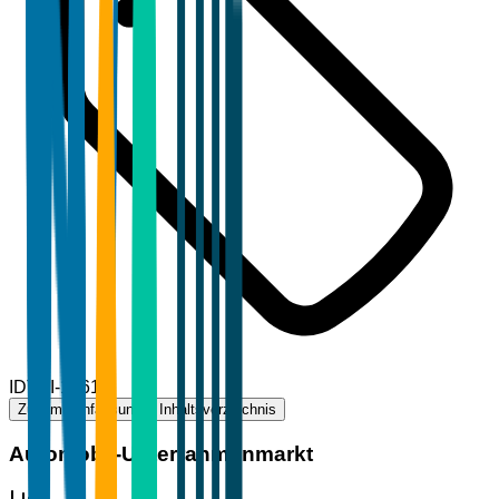
ID
TBI-16612
Zusammenfassung
Inhaltsverzeichnis
Automobil-Unterrahmenmarkt