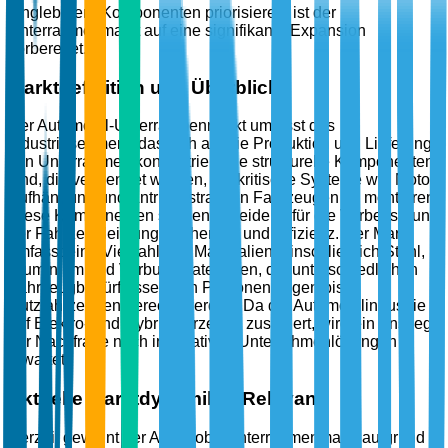
langlebigere Komponenten priorisieren, ist der
Unterrahmenmarkt auf eine signifikante Expansion
vorbereitet.
Marktdefinition und Überblick
Der Automobil-Unterrahmenmarkt umfasst das
Industriesegment, das sich auf die Produktion und Lieferung
von Unterrahmen konzentriert, die strukturelle Komponenten
sind, die verwendet werden, um kritische Systeme wie Motor,
Aufhängung und Antriebsstrang in Fahrzeugen zu montieren.
Diese Komponenten sind entscheidend für die Verbesserung
der Fahrzeugleistung, Sicherheit und Effizienz. Der Markt
umfasst eine Vielzahl von Materialien, einschließlich Stahl,
Aluminium und Verbundmaterialien, die unterschiedlichen
Fahrzeugbedürfnissen von Personenwagen bis
Nutzfahrzeugen gerecht werden. Da die Automobilindustrie
auf Elektro- und Hybridfahrzeuge zusteuert, wird ein Anstieg
der Nachfrage nach innovativen Unterrahmenlösungen
erwartet.
Aktuelle Marktdynamik & Relevanz
Derzeit gewinnt der Automobil-Unterrahmenmarkt aufgrund