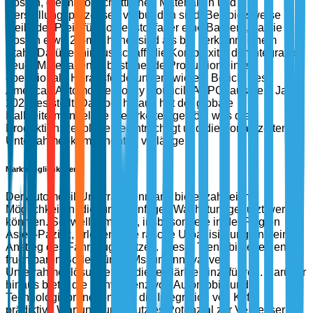
Kosten, die mit fortschrittlichen Materialien und
Herstellungsprozessen verbunden sind. Beispielsweise
bleibt der Preis für Kohlenstofffaser eine Barriere, da die
Kosten etwa 20-mal höher sind als bei herkömmlichem
Stahl. Darüber hinaus schafft die Komplexität der Integration
neuer Materialien in bestehende Produktionslinien
operationale Herausforderungen, wie ein Bericht des
American Automotive Policy Council (AAPC) aus dem Jahr
2023 feststellt. Darüber hinaus hat der globale
Halbleitermangel die Lieferketten gestört, was die
Produktionszeitpläne beeinträchtigt und die Vorlaufzeiten für
Unterrahmenkomponenten verlängert.
Marktmöglichkeiten
Der Automobil-Unterrahmenmarkt bietet zahlreiche
Möglichkeiten, die für zukünftiges Wachstum genutzt werden
könnten. Schwellenmärkte, insbesondere in der Region
Asien-Pazifik, erleben eine rasche Urbanisierung und einen
Anstieg des Fahrzeugbesitzes. Dieser Trend bietet einen
fruchtbaren Boden für OEMs, um innovative
Unterrahmenlösungen für diese Märkte einzuführen. Darüber
hinaus bietet die Konvergenz von Automobil- und
Technologiebranchen, wie die Integration von KI für
prädiktive Wartung, ungenutztes Potenzial zur Verbesserung