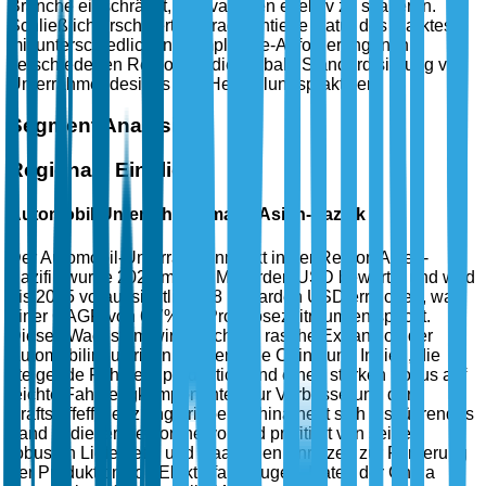
Branche einschränkt, Innovationen effektiv zu skalieren.
Schließlich erschwert die fragmentierte Natur des Marktes,
mit unterschiedlichen Compliance-Anforderungen in
verschiedenen Regionen, die globale Standardisierung von
Unterrahmendesigns und Herstellungspraktiken.
Segment Analysis
Regionale Einblicke
Automobil-Unterrahmenmarkt Asien-Pazifik
Der Automobil-Unterrahmenmarkt in der Region Asien-
Pazifik wurde 2025 mit 2,5 Milliarden USD bewertet und wird
bis 2035 voraussichtlich 4,8 Milliarden USD erreichen, was
einer CAGR von 6,7% im Prognosezeitraum entspricht.
Dieses Wachstum wird durch die rasche Expansion der
Automobilindustrie in Ländern wie China und Indien, die
steigende Fahrzeugproduktion und einen starken Fokus auf
leichte Fahrzeugkomponenten zur Verbesserung der
Kraftstoffeffizienz angetrieben. China hebt sich als führendes
Land in dieser Region hervor und profitiert von seiner
robusten Lieferkette und staatlichen Anreizen zur Förderung
der Produktion von Elektrofahrzeugen. Daten der China