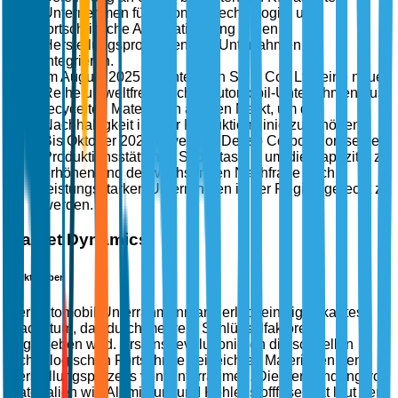
Unternehmen für Automobiltechnologie, um
fortschrittliche Automatisierung in den
Herstellungsprozessen von Unterrahmen zu
integrieren.
Im August 2025 brachte Aisin Seiki Co., Ltd. eine neue
Reihe umweltfreundlicher Automobil-Unterrahmen aus
recycelten Materialien auf den Markt, um die
Nachhaltigkeit in ihrer Produktionslinie zu erhöhen.
Bis Oktober 2025 erweiterte Denso Corporation seine
Produktionsstätten in Südostasien, um die Kapazität zu
erhöhen und der wachsenden Nachfrage nach
leistungsstarken Unterrahmen in der Region gerecht zu
werden.
Market Dynamics
Markttreiber
Der Automobil-Unterrahmenmarkt erlebt ein signifikantes
Wachstum, das durch mehrere Schlüsselfaktoren
angetrieben wird. Erstens revolutionieren die schnellen
technologischen Fortschritte bei leichten Materialien den
Herstellungsprozess von Unterrahmen. Die Verwendung von
Materialien wie Aluminium und Kohlenstofffaser hat laut der