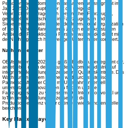
Personenwagen dominieren das Anwendungssegment im
Jahr 2025. Der Haupttreiber ist die steigende
Verbrauchernachfrage nach persönlichen Fahrzeugen,
gekoppelt mit Fortschritten im Fahrzeugdesign und in
Sicherheitsmerkmalen. Daten der International Organization
of Motor Vehicle Manufacturers zeigen einen konstanten
Anstieg der Produktion von Personenwagen, der direkt mit
der Nachfrage nach hochwertigen Unterrahmen korreliert.
Nach Endbenutzer
OEMs stellen bis 2025 das größte Endbenutzersegment dar,
angetrieben durch den Fokus der Automobilindustrie auf
integrierte Herstellungsprozesse und Qualitätskontrolle. Das
Wachstum in diesem Segment wird durch strategische
Partnerschaften der OEMs mit Unterrahmenherstellern
unterstützt, um Innovationen zu fördern und die
Fahrzeugleistung zu verbessern. Die Integration von KI und
IoT in den Herstellungsprozessen hat die
Produktionseffizienz weiter optimiert, wie Branchenquellen
berichten.
Key Market Players