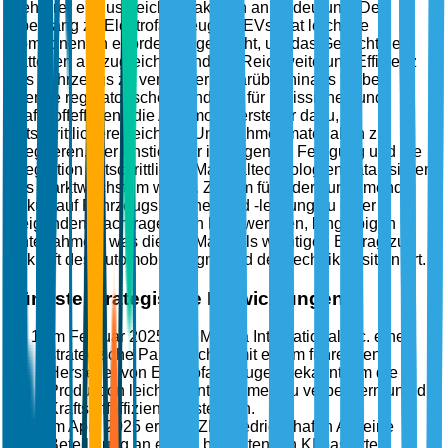
mehrerer einflussreicher Faktoren an Bedeutung. Der
Übergang zu Elektrofahrzeugen (EVs) hat leichtere
Komponenten erforderlich gemacht, um das Gewicht der
Batterien auszugleichen und die Reichweite und Effizienz
des Fahrzeugs zu verbessern. Darüber hinaus treiben
strenge regulatorische Standards für Emissionen und
Kraftstoffeffizienz die Automobilhersteller dazu,
fortschrittlichere, leichtere Unterrahmenmaterialien zu
integrieren. Der Anstieg der intelligenten Fertigung und die
Integration fortschrittlicher Materialtechnologien katalysieren
das Marktwachstum weiter. Zudem führt der zunehmende
Fokus auf Fahrzeugsicherheit und -leistung zu einer
steigenden Nachfrage nach hochwertigen, langlebigen
Unterrahmen, was diesen Markt als wichtigen Beitrag zur
Zukunft des Automobildesigns und der -technik positioniert.
Jüngste strategische Entwicklungen
Im Februar 2025 gab Magna International Inc. eine
strategische Partnerschaft mit einem führenden
Hersteller von Elektrofahrzeugen bekannt, um die
Produktion leichter Unterrahmen zu verbessern und die
Kraftstoffeffizienz zu steigern.
Im April 2025 erwarb ZF Friedrichshafen AG eine
Beteiligung an einem bedeutenden KI-basierten