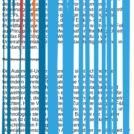
des Lebenszyklusmanagements von Unterrahmen.
Regierungsinitiativen, wie die US-Bundessteuergutschriften
für EVs, schaffen ebenfalls günstige Bedingungen für
Unterrahmeninnovationen, die auf Elektro- und
Hybridfahrzeuge zugeschnitten sind. Der wachsende Fokus
auf Prinzipien der Kreislaufwirtschaft eröffnet Möglichkeiten
für das Recycling und die Wiederverwendung von
Unterrahmenmaterialien, die mit Nachhaltigkeitszielen in
Einklang stehen.
Marktherausforderungen
Der Automobil-Unterrahmenmarkt sieht sich mehreren
Herausforderungen gegenüber, die sein Wachstum
behindern könnten. Regulatorische Unsicherheiten,
insbesondere hinsichtlich der Emissionsstandards und
Umweltvorschriften, stellen ein erhebliches Hindernis für
Hersteller dar, die weltweit konforme Produkte entwickeln
möchten. Hohe Vorlaufkosten im Zusammenhang mit F&E-
Investitionen und dem Übergang zu neuen Materialien und
Technologien stellen eine weitere Barriere dar. Darüber
hinaus ist der Mangel an qualifizierten Arbeitskräften in
fortschrittlichen Fertigungstechniken und
Materialwissenschaften ein Anliegen, da er die Fähigkeit der