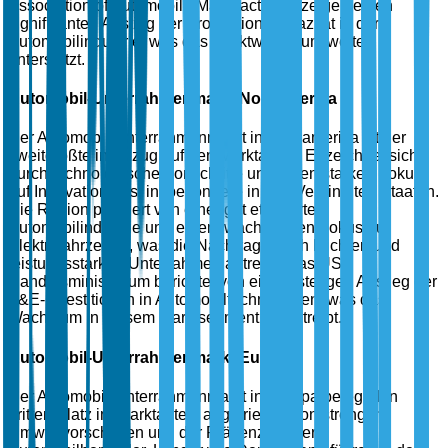
Association of Automobile Manufacturers zeigen einen
signifikanten Anstieg der Produktionskapazität in der
Automobilindustrie, was das Marktwachstum weiter
unterstützt.
Automobil-Unterrahmenmarkt Nordamerika
Der Automobil-Unterrahmenmarkt in Nordamerika ist der
zweitgrößte in Bezug auf den Marktanteil. Er zeichnet sich
durch technologische Fortschritte und einen starken Fokus
auf Innovation aus, insbesondere in den Vereinigten Staaten.
Die Region profitiert von einer gut etablierten
Automobilindustrie und einem wachsenden Fokus auf
Elektrofahrzeuge, was die Nachfrage nach leichten und
leistungsstarken Unterrahmen antreibt. Das US-
Handelsministerium berichtet von einem stetigen Anstieg der
F&E-Investitionen in Automobiltechnologien, was das
Wachstum in diesem Marktsegment vorantreibt.
Automobil-Unterrahmenmarkt Europa
Der Automobil-Unterrahmenmarkt in Europa belegt den
dritten Platz im Marktanteil, angetrieben von strengen
Umweltvorschriften und der Präsenz großer