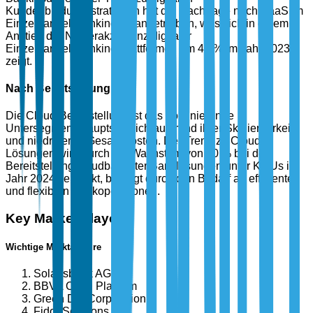
Kundenbindungsstrategien hat die Nachfrage nach BaaS im
Einzelhandelsbanking vorangetrieben, was sich in einem
Anstieg der Nutzerakzeptanz digitaler
Einzelhandelsbanking-Plattformen um 45 % im Jahr 2023
zeigt.
Nach Bereitstellung
Die Cloud-Bereitstellung ist das dominierende
Untersegment, hauptsächlich aufgrund ihrer Skalierbarkeit
und niedrigeren Gesamtkosten. Der Trend zu Cloud-
Lösungen wird durch ein Wachstum von 50 % bei der
Bereitstellung cloudbasierter Banklösungen unter KMUs im
Jahr 2024 verstärkt, bedingt durch den Bedarf an effizienten
und flexiblen Bankoperationen.
Key Market Players
Wichtige Marktakteure
Solarisbank AG
BBVA Open Platform
Green Dot Corporation
Fidor Solutions