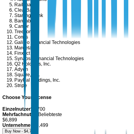
Railsbank
ClearBank
Starling Bank
Bankable
Cambr
Treezor
Contis
Galileo Financial Technologies
Marqeta
Finxact
Synapse Financial Technologies
Q2 Holdings, Inc.
Adyen
Square, Inc.
PayPal Holdings, Inc.
Stripe
Choose Your License
Einzelnutzer
$
4,700
Mehrfachnutzer
Beliebteste
$
6,899
Unternehmen
$
8,499
Buy Now - $
4,700