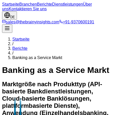
Startseite
Branchen
Berichte
Dienstleistungen
Über
uns
Kontaktieren Sie uns
DE
sales@thebrainyinsights.com
+91-9370600191
Startseite
/
Berichte
/
Banking as a Service Markt
Banking as a Service Markt
Marktgröße nach Produkttyp (API-
basierte Bankdienstleistungen,
Cloud-basierte Banklösungen,
plattformbasierte Dienste),
Anwendung (Einzelhandelsbanking,