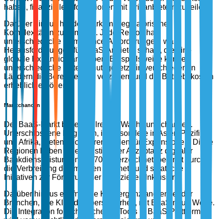
haben, finanzielle Informationen mit Drittanbietern zu teilen.
Darüber hinaus hat der Markt mit regulatorischen
Komplexitäten zu kämpfen. Jede Region hat
unterschiedliche Compliance-Anforderungen, was
Herausforderungen für BaaS-Anbieter schafft, die eine
globale Expansion anstreben. Beispielsweise können
unterschiedliche Datenschutzgesetze in verschiedenen
Ländern die Bereitstellung verzögern und die Betriebskosten
erheblich erhöhen.
Marktchancen
Der BaaS-Markt bietet zahlreiche Wachstumschancen.
Unerschlossene Regionen, insbesondere in Asien-Pazifik
und Afrika, bieten fruchtbaren Boden für Expansionen. Diese
Regionen haben einen Anstieg der Akzeptanz digitaler
Bankdienstleistungen um 70 % verzeichnet, bedingt durch
die Verbreitung des mobilen Internets und staatliche
Initiativen zur Förderung der finanziellen Inklusion.
Darüber hinaus eröffnet die Konvergenz angrenzender
Branchen, wie KI und Cybersicherheit, mit BaaS neue Wege.
Die Integration fortschrittlicher KI-Tools in BaaS-Plattformen