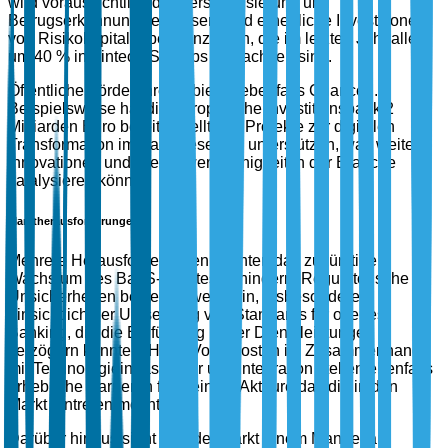
wird voraussichtlich die Personalisierung und
Betrugserkennung verbessern und erhebliche Investitionen
von Risikokapitalgebern anziehen, die im letzten Jahr allein
um 40 % in Fintech-Startups gewachsen sind.
Öffentliche Förderanreize bieten ebenfalls Chancen.
Beispielsweise hat die Europäische Investitionsbank 2
Milliarden Euro bereitgestellt, um Projekte zur digitalen
Transformation im Bankwesen zu unterstützen, was weitere
Innovationen und Wettbewerbsfähigkeit in der Branche
katalysieren könnte.
Marktherausforderungen
Mehrere Herausforderungen könnten das zukünftige
Wachstum des BaaS-Marktes behindern. Regulatorische
Unsicherheiten bestehen weiterhin, insbesondere
hinsichtlich der Umsetzung von Standards für offenes
Banking, die die Einführung neuer Dienstleistungen
verzögern könnten. Hohe Vorabkosten im Zusammenhang
mit Technologieinfrastruktur und Integration stellen ebenfalls
erhebliche Barrieren für kleinere Akteure dar, die in den
Markt eintreten möchten.
Darüber hinaus sieht sich der Markt einem Mangel an