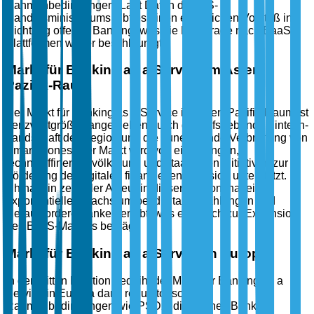
Rahmenbedingungen. Laut Daten des US-
Handelsministeriums gibt es einen erheblichen Vorstoß in
Richtung offenes Banking, was die Nachfrage nach BaaS-
Plattformen weiter beschleunigt.
Markt für Banking as a Service im Asien-
Pazifik-Raum
Der Markt für Banking as a Service im Asien-Pazifik-Raum ist
der zweitgrößte, angetrieben durch die aufstrebende Fintech-
Landschaft der Region und die zunehmende Verbreitung von
Smartphones. Der Markt wird von einer jungen,
technikaffinen Bevölkerung und staatlichen Initiativen zur
Förderung der digitalen finanziellen Inklusion unterstützt.
China, ein zentraler Akteur in dieser Region, hat ein
exponentielles Wachstum bei digitalen Zahlungen und
Herausfordererbanken erlebt, was erheblich zur Expansion
des BaaS-Marktes beiträgt.
Markt für Banking as a Service in Europa
In der dritten Position gedeiht der Markt für Banking as a
Service in Europa dank regulatorischer
Rahmenbedingungen wie PSD2, die offenes Banking