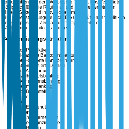
vorschreiben und den Wettbewerb fördern. Das Vereinigte
Königreich führt die Region an und nutzt seinen starken
Fintech-Sektor und Innovationen im
Finanzdienstleistungsbereich. Die unterstützenden Politiken
der Europäischen Zentralbank festigen weiter die
Wachstumsdynamik des Marktes.
Segmentierungsstruktur
Nach Produkttyp
API-basierte Bankdienstleistungen
Cloud-basierte Banklösungen
Plattformbasierte Dienste
Nach Anwendung
Einzelhandelsbanking
Unternehmensbanking
Investmentbanking
Nach Bereitstellung
On-Premise
Cloud
Nach Endbenutzer
Banken
Fintech-Unternehmen
Andere Finanzinstitute
Nach Region