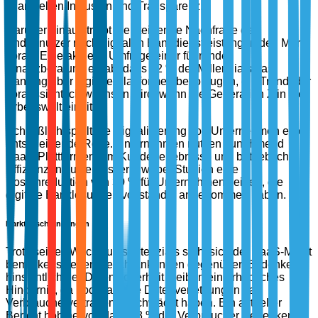
finanziellen Inklusion und Transparenz.
Darüber hinaus treibt die steigende Nachfrage der
Endbenutzer nach digitalen Bankdienstleistungen den Markt
voran. Eine aktuelle Umfrage einer führenden
Finanzberatung ergab, dass 72 % der Millennials das
Banking über digitale Plattformen bevorzugen, ein Trend, der
voraussichtlich wachsen wird, wenn die Generation Z in die
Arbeitswelt eintritt.
Schließlich spielt die Digitalisierung von Unternehmen eine
entscheidende Rolle. Unternehmen nutzen zunehmend
BaaS-Plattformen, um Kundenerlebnisse und betriebliche
Effizienzen zu verbessern, wobei Studien eine
Kostenreduktion von 30 % für Unternehmen zeigen, die
digitale Banklösungen vollständig angenommen haben.
Marktbeschränkungen
Trotz seines Wachstumspotenzials sieht sich der BaaS-Markt
bemerkenswerten Beschränkungen gegenüber. Bedenken
hinsichtlich der Datensicherheit bleiben ein erhebliches
Hindernis, da hochkarätige Datenverletzungen das
Verbrauchervertrauen geschwächt haben. Ein aktueller
Bericht hob hervor, dass 48 % der Verbraucher Bedenken