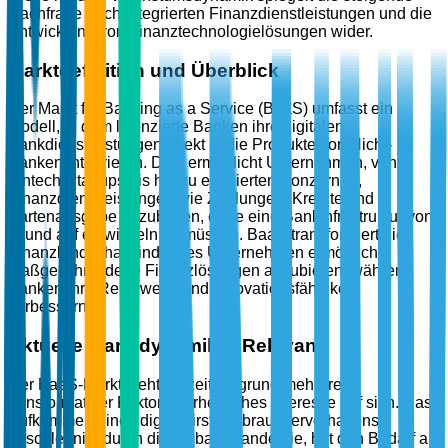
Nachfrage nach integrierten Finanzdienstleistungen und die
Entwicklung von Finanztechnologielösungen wider.
Marktdefinition und Überblick
Der Markt für Banking as a Service (BaaS) umfasst ein
Modell, in dem lizenzierte Banken ihre digitalen
Bankdienstleistungen direkt in die Produkte von Nicht-
Banken integrieren. Dies ermöglicht Unternehmen, von
Fintech-Startups bis hin zu etablierten Konzernen,
Finanzdienstleistungen wie Zahlungen, Kredite und
Kartenausgabe anzubieten, ohne eine Bankinfrastruktur von
Grund auf entwickeln zu müssen. BaaS transformiert die
Finanzlandschaft, indem es Unternehmen ermöglicht,
maßgeschneiderte Finanzlösungen anzubieten, während
Banken ihre Reichweite und Innovationsfähigkeit
verbessern.
Aktuelle Marktdynamik & Relevanz
Der BaaS-Markt zieht derzeit aufgrund mehrerer
transformativer Faktoren erhebliches Interesse auf sich. Das
Aufkommen eines digital-first-Verbraucherverhaltens,
beschleunigt durch die globale Pandemie, hat den Bedarf an