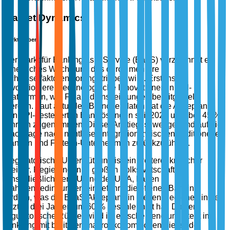
Market Dynamics
Markttreiber
Der Markt für Banking as a Service (BaaS) verzeichnet ein
erhebliches Wachstum, das durch mehrere
Schlüsselfaktoren vorangetrieben wird. Erstens
revolutionieren technologische Innovationen in API-
Plattformen, wie Finanzdienstleistungen bereitgestellt
werden. Laut aktuellen Branchendaten hat die Akzeptanz
von API-gesteuerten Banklösungen seit 2020 um über 45 %
jährlich zugenommen. Dieser Anstieg ist weitgehend auf die
Nachfrage nach nahtloser Integration zwischen traditionellen
Banken und Fintech-Unternehmen zurückzuführen.
Regulatorische Unterstützung ist ein weiterer kritischer
Treiber. Regierungen in großen Volkswirtschaften,
einschließlich der EU und der USA, haben
Rahmenbedingungen eingeführt, die offenes Banking
fördern, was die BaaS-Akzeptanz in diesen Regionen in den
letzten drei Jahren um 60 % beschleunigt hat. Dieser
regulatorische Rückenwind ist entscheidend und steht im
Einklang mit breiteren makroökonomischen Zielen der