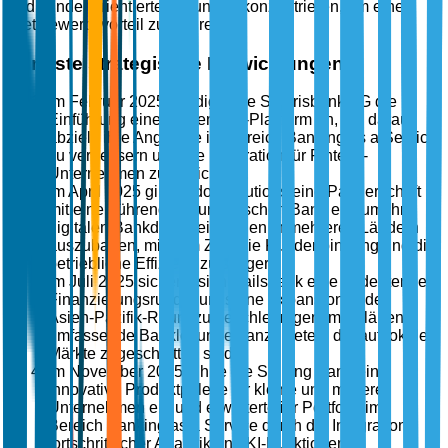
und kundenorientierte Lösungen konzentrieren, um einen
Wettbewerbsvorteil zu wahren.
Jüngste strategische Entwicklungen
Im Februar 2025 kündigte die Solarisbank AG die
Einführung einer neuen API-Plattform an, die darauf
abzielt, ihre Angebote im Bereich Banking as a Service
zu verbessern und die Integration für Fintech-
Unternehmen zu erleichtern.
Im April 2025 ging Fidor Solutions eine Partnerschaft
mit einer führenden europäischen Bank ein, um ihre
digitalen Bankdienstleistungen in mehreren Ländern
auszubauen, mit dem Ziel, die Kundenbindung und die
betriebliche Effizienz zu steigern.
Im Juli 2025 sicherte sich Railsbank eine bedeutende
Finanzierungsrunde, um seine Expansion in den
Asien-Pazifik-Raum zu beschleunigen, mit Plänen,
umfassende Banklösungen anzubieten, die auf lokale
Märkte zugeschnitten sind.
Im November 2025 führte die Starling Bank eine
innovative Produktpalette für kleine und mittlere
Unternehmen ein und erweiterte ihr Portfolio im
Bereich Banking as a Service durch die Integration
fortschrittlicher Analytik und KI-Funktionen.