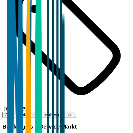
ID
TBI-12258
Zusammenfassung
Inhaltsverzeichnis
Banking as a Service Markt