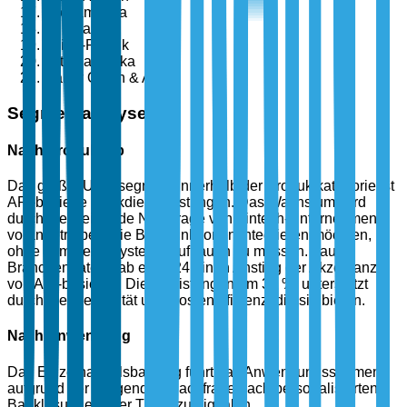
Nordamerika
Europa
Asien-Pazifik
Lateinamerika
Naher Osten & Afrika
Segmentanalyse
Nach Produkttyp
Das größte Untersegment innerhalb der Produktkategorie ist
API-basierte Bankdienstleistungen. Das Wachstum wird
durch die steigende Nachfrage von Fintech-Unternehmen
vorangetrieben, die Bankfunktionen integrieren möchten,
ohne komplexe Systeme aufbauen zu müssen. Laut
Branchendaten gab es 2024 einen Anstieg der Akzeptanz
von API-basierten Dienstleistungen um 38 %, unterstützt
durch die Flexibilität und Kosteneffizienz, die sie bieten.
Nach Anwendung
Das Einzelhandelsbanking führt das Anwendungssegment
aufgrund der steigenden Nachfrage nach personalisierten
Banklösungen. Der Trend zu digitalen