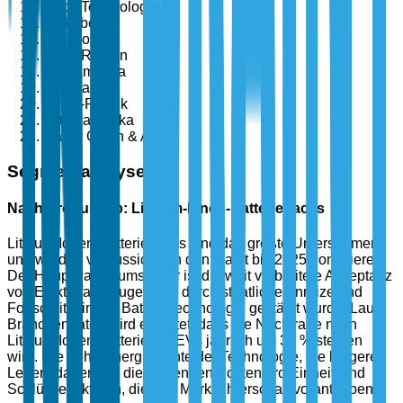
Nach Technologie
Verkabelt
Drahtlos
Nach Region
Nordamerika
Europa
Asien-Pazifik
Lateinamerika
Naher Osten & Afrika
Segmentanalyse
Nach Produkttyp: Lithium-Ionen-Batteriepacks
Lithium-Ionen-Batteriepacks sind das größte Untersegment
und werden voraussichtlich den Markt bis 2025 dominieren.
Der Hauptwachstumsfaktor ist die weit verbreitete Akzeptanz
von Elektrofahrzeugen, die durch staatliche Anreize und
Fortschritte in der Batterietechnologie gestärkt wurde. Laut
Branchendaten wird erwartet, dass die Nachfrage nach
Lithium-Ionen-Batterien in EVs jährlich um 35 % steigen
wird. Die hohe Energiedichte der Technologie, die längere
Lebensdauer und die sinkenden Kosten pro Einheit sind
Schlüsselfaktoren, die ihre Marktführerschaft vorantreiben.