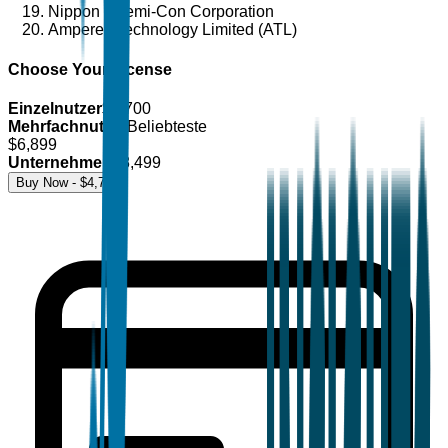
Nippon Chemi-Con Corporation
Amperex Technology Limited (ATL)
Choose Your License
Einzelnutzer
$
4,700
Mehrfachnutzer
Beliebteste
$
6,899
Unternehmen
$
8,499
Buy Now - $
4,700