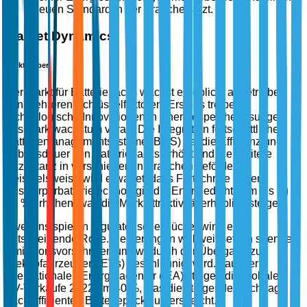
neuen Standard in der Branche setzt.
Market Dynamics
Markttreiber
Der Markt für Batteriepacks wächst erheblich, angetrieben
von mehreren Schlüsselfaktoren. Erstens treiben
technologische Innovationen in Energiespeicherlösungen
das Marktwachstum voran. Die Integration fortschrittlicher
Batteriemanagementsysteme (BMS) hat die Effizienz und
Lebensdauer von Batteriepacks erhöht und die breitere
Akzeptanz in verschiedenen Branchen gefördert.
Beispielsweise wird erwartet, dass Fortschritte in der
Festkörperbatterietechnologie die Energiedichte um bis zu
50 % erhöhen, was die Marktattraktivität erheblich steigert.
Zweitens spielen regulatorische Rückenwind eine
entscheidende Rolle. Regierungen weltweit setzen strenge
Emissionsvorschriften um, wodurch der Übergang zu
Elektrofahrzeugen (EVs) beschleunigt wird. Laut der
Internationalen Energieagentur (IEA) stiegen die globalen
EV-Verkäufe 2022 um 40 %, was die steigende Nachfrage
nach effizienten Batteriepacks unterstreicht.