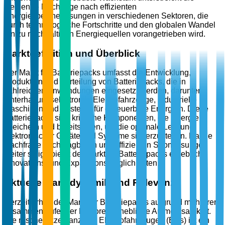
steigende Nachfrage nach effizienten
Energiespeicherlösungen in verschiedenen Sektoren, die
durch technologische Fortschritte und den globalen Wandel
hin zu nachhaltigen Energiequellen vorangetrieben wird.
Marktdefinition und Überblick
Der Markt für Batteriepacks umfasst die Entwicklung,
Produktion und Verteilung von Batteriepacks, die in
zahlreichen Anwendungen eingesetzt werden, darunter
Unterhaltungselektronik, Elektrofahrzeuge, industrielle
Maschinen und Systeme für erneuerbare Energien. Diese
Batteriepacks sind kritische Komponenten, die Energie
speichern und bereitstellen, um die optimale Leistung
elektronischer Geräte und Systeme sicherzustellen. Da die
Nachfrage nach tragbaren und effizienten Stromlösungen
weiter steigt, bietet der Markt für Batteriepacks erhebliche
Innovations- und Expansionsmöglichkeiten.
Aktuelle Marktdynamik und Relevanz
Derzeit erhält der Markt für Batteriepacks aufgrund mehrerer
zusammenlaufender Faktoren erhebliche Aufmerksamkeit.
Die rasche Akzeptanz von Elektrofahrzeugen (EVs) ist ein