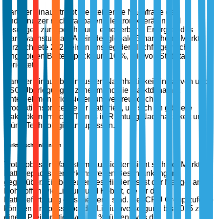
Darüber hinaus treibt die steigende Nachfrage der
Endbenutzer nach tragbaren Elektronikgeräten und
Lösungen zur Speicherung erneuerbarer Energien das
Marktwachstum an. Allein der globale Smartphone-Markt
verzeichnete 2023 einen Anstieg der Nachfrage nach
langlebigen Batteriepacks um 10 %, wie von Statista
berichtet.
Darüber hinaus beeinflussen Nachhaltigkeitsinitiativen und
ESG-Überlegungen zunehmend die Marktdynamik.
Unternehmen priorisieren umweltfreundliche
Produktionsprozesse für Batterien, um sich an größere
makroökonomische Trends in Richtung Nachhaltigkeit und
grüne Technologie anzupassen.
Marktbeschränkungen
Trotz robuster Wachstumsaussichten sieht sich der Markt für
Batteriepacks bemerkenswerten Beschränkungen
gegenüber. Ein bedeutendes Hindernis ist der Mangel an
Rohstoffen wie Lithium und Kobalt, die für die
Batteriefertigung entscheidend sind. Der CRU Group zufolge
könnten Engpässe bei der Lithiumversorgung bis 2025 zu
einem Preisanstieg von 20 % führen, was die