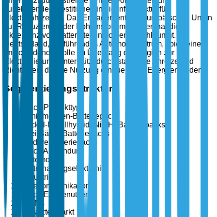
unterstützt durch strenge Umweltvorschriften und
zunehmende Investitionen in die Infrastruktur für
Elektrofahrzeuge. Das Engagement der Europäischen Union
zur Reduzierung der Kohlenstoffemissionen hat die
Akzeptanz von Batterietechnologien beschleunigt.
Deutschland, als führendes Automobilzentrum, spielt eine
entscheidende Rolle im Übergang der Region zur
Elektrifizierung, unterstützt durch staatliche Anreize und
Richtlinien, die die Nutzung erneuerbarer Energien fördern.
Segmentierungsstruktur
Nach Produkttyp
Lithium-Ionen-Batteriepacks
Nickel-Metallhydrid (NiMH) Batteriepacks
Blei-Säure-Batteriepacks
Andere Batteriepacks
Nach Anwendung
Automobil
Unterhaltungselektronik
Industrie
Telekommunikation
Nach Endbenutzer
OEMs
Ersatzteilmarkt