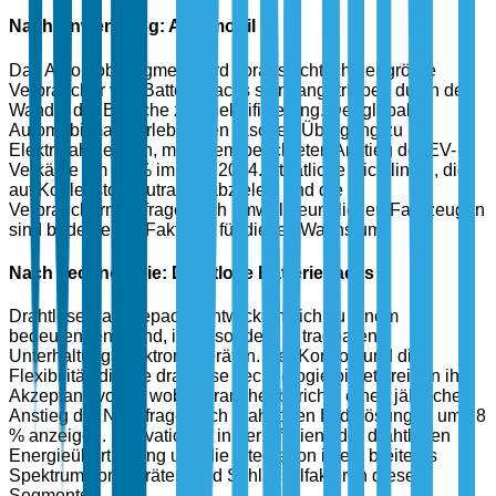
Nach Anwendung: Automobil
Das Automobilsegment wird voraussichtlich der größte
Verbraucher von Batteriepacks sein, angetrieben durch den
Wandel der Branche zur Elektrifizierung. Der globale
Automobilmarkt erlebt einen raschen Übergang zu
Elektrofahrzeugen, mit einem berichteten Anstieg der EV-
Verkäufe um 40 % im Jahr 2024. Staatliche Richtlinien, die
auf Kohlenstoffneutralität abzielen, und die
Verbrauchernachfrage nach umweltfreundlichen Fahrzeugen
sind bedeutende Faktoren für dieses Wachstum.
Nach Technologie: Drahtlose Batteriepacks
Drahtlose Batteriepacks entwickeln sich zu einem
bedeutenden Trend, insbesondere in tragbaren
Unterhaltungselektronikgeräten. Der Komfort und die
Flexibilität, die die drahtlose Technologie bietet, treiben ihre
Akzeptanz voran, wobei Branchenberichte einen jährlichen
Anstieg der Nachfrage nach drahtlosen Ladelösungen um 28
% anzeigen. Innovationen in der Effizienz der drahtlosen
Energieübertragung und die Integration in ein breiteres
Spektrum von Geräten sind Schlüsselfaktoren dieses
Segments.