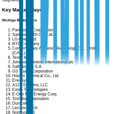
Key Market Players
Wichtige Marktakteure
Panasonic Corporation
Samsung SDI Co., Ltd.
LG Chem Ltd.
BYD Company Ltd.
Contemporary Amperex Technology Co., Limited
(CATL)
Tesla, Inc.
Johnson Controls International plc
Saft Groupe S.A.
GS Yuasa Corporation
Hitachi Chemical Co., Ltd.
EnerSys
A123 Systems, LLC
Exide Technologies
E-One Moli Energy Corp.
Toshiba Corporation
Duracell Inc.
Leclanché SA
Northvolt AB