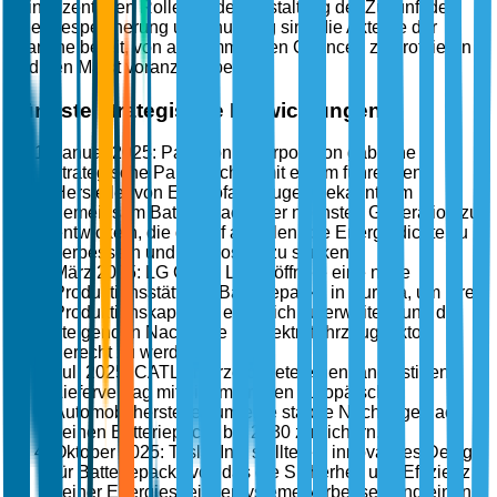
seiner zentralen Rolle bei der Gestaltung der Zukunft der
Energiespeicherung und -nutzung sind die Akteure der
Branche bereit, von aufkommenden Chancen zu profitieren
und den Markt voranzutreiben.
Jüngste strategische Entwicklungen
Januar 2025: Panasonic Corporation gab eine
strategische Partnerschaft mit einem führenden
Hersteller von Elektrofahrzeugen bekannt, um
gemeinsam Batteriepacks der nächsten Generation zu
entwickeln, die darauf abzielen, die Energiedichte zu
verbessern und die Kosten zu senken.
März 2025: LG Chem Ltd. eröffnete eine neue
Produktionsstätte für Batteriepacks in Europa, um ihre
Produktionskapazität erheblich zu erweitern und der
steigenden Nachfrage im Elektrofahrzeugsektor
gerecht zu werden.
Juli 2025: CATL unterzeichnete einen langfristigen
Liefervertrag mit einem großen europäischen
Automobilhersteller, um eine stabile Nachfrage nach
seinen Batteriepacks bis 2030 zu sichern.
Oktober 2025: Tesla, Inc. stellte ein innovatives Design
für Batteriepacks vor, das die Sicherheit und Effizienz
seiner Energiespeichersysteme verbessert und einen