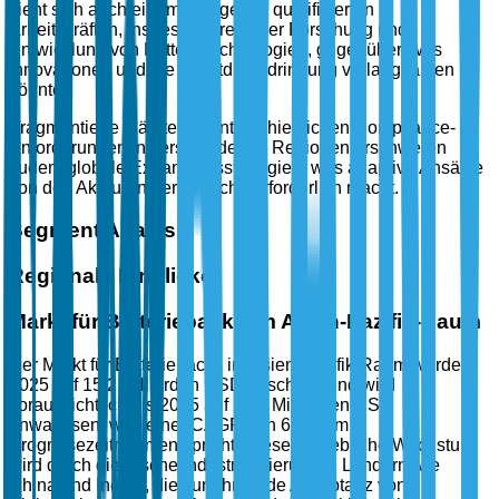
sieht sich auch einem Mangel an qualifizierten
Arbeitskräften, insbesondere in der Forschung und
Entwicklung von Batterietechnologien, gegenüber, was
Innovationen und die Marktdurchdringung verlangsamen
könnte.
Fragmentierte Märkte mit unterschiedlichen Compliance-
Anforderungen in verschiedenen Regionen erschweren
zudem globale Expansionsstrategien, was adaptive Ansätze
von den Akteuren der Branche erforderlich macht.
Segment Analysis
Regionale Einblicke
Markt für Batteriepacks im Asien-Pazifik-Raum
Der Markt für Batteriepacks im Asien-Pazifik-Raum wurde
2025 auf 15,2 Milliarden USD geschätzt und wird
voraussichtlich bis 2035 auf 28,7 Milliarden USD
anwachsen, was einer CAGR von 6,5 % im
Prognosezeitraum entspricht. Dieses erhebliche Wachstum
wird durch die rasche Industrialisierung in Ländern wie
China und Indien, die zunehmende Akzeptanz von