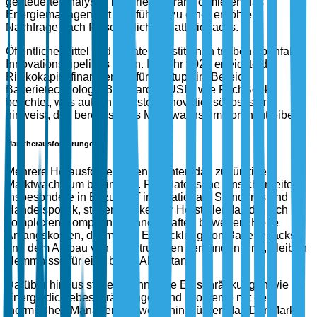
gesteuerte Analysen integrieren, transformieren das
Energiemanagement und führen zu einer erhöhten
Nachfrage nach fortschrittlichen Batteriepacks.
Öffentliche Mittel und private Investitionen treiben ebenfalls
Innovationspipelines voran. Im Jahr 2023 erreichte die
Risikokapitalfinanzierung für Startups im Bereich
Batterietechnologie 3 Milliarden USD, wie PitchBook
berichtet, was auf ein robustes Innovationsökosystem
hinweist, das bereit ist, das Marktwachstum voranzutreiben.
Marktherausforderungen
Mehrere Herausforderungen könnten das zukünftige
Marktwachstum behindern. Regulatorische Unsicherheiten,
insbesondere in Bezug auf internationale Standards und
Handelspolitik, stellen Risiken für Hersteller dar, die sich in
komplexen Compliance-Landschaften bewegen. Hohe
Anfangskosten, die mit der Entwicklung von Batteriepacks
und dem Aufbau von Infrastrukturen verbunden sind, bleiben
Hemmnisse für eine breite Akzeptanz.
Darüber hinaus stellen technische Einschränkungen wie
Energiedichtebeschränkungen und Probleme mit dem
thermischen Management weiterhin Hürden dar. Der Markt