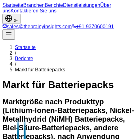
Startseite
Branchen
Berichte
Dienstleistungen
Über
uns
Kontaktieren Sie uns
DE
sales@thebrainyinsights.com
+91-9370600191
Startseite
/
Berichte
/
Markt für Batteriepacks
Markt für Batteriepacks
Marktgröße nach Produkttyp
(Lithium-Ionen-Batteriepacks, Nickel-
Metallhydrid (NiMH) Batteriepacks,
Blei-Säure-Batteriepacks, andere
Batteriepacks), nach Anwendung