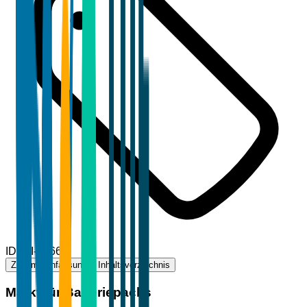
ID
TBI-85667
Zusammenfassung
Inhaltsverzeichnis
Markt für Batteriepacks