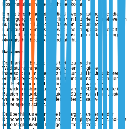
Kostenstrukturen beeinträchtigen könnte.
Ein weiteres Hindernis ist die Umweltbelastung durch die
Entsorgung und das Recycling von Batterien. Derzeit werden
nur 5 % der Lithium-Ionen-Batterien recycelt, so die
Europäische Kommission, was einen dringenden Bedarf an
nachhaltigen Abfallmanagementlösungen zur Minderung
ökologischer Bedenken verdeutlicht.
Marktchancen
Der Markt für Batteriepacks bietet zahlreiche
Wachstumschancen. Unerschlossene Regionen,
insbesondere im Asien-Pazifik-Raum und in Afrika, bieten
erhebliches Potenzial aufgrund zunehmender Urbanisierung
und Elektrifizierungsbemühungen. Die Asiatische
Entwicklungsbank hat über 1 Milliarde USD für Projekte im
Bereich erneuerbare Energien in Südostasien bereitgestellt,
was einen fruchtbaren Boden für den Einsatz von
Batteriepacks schafft.
Darüber hinaus eröffnet die Konvergenz angrenzender
Branchen wie KI und IoT mit der Energiespeichertechnologie
neue Möglichkeiten. Intelligente Stromnetze, die KI-