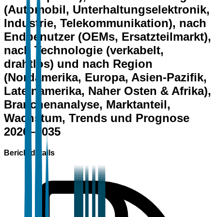
(Automobil, Unterhaltungselektronik,
Industrie, Telekommunikation), nach
Endbenutzer (OEMs, Ersatzteilmarkt),
nach Technologie (verkabelt,
drahtlos) und nach Region
(Nordamerika, Europa, Asien-Pazifik,
Lateinamerika, Naher Osten & Afrika),
Branchenanalyse, Marktanteil,
Wachstum, Trends und Prognose
2026–2035
Berichtdetails