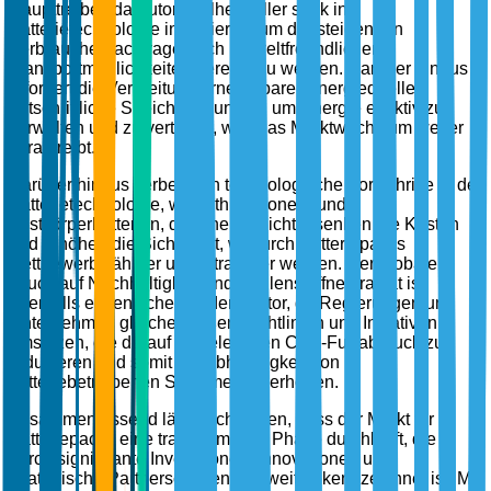
Haupttreiber, da Automobilhersteller stark in
Batterietechnologie investieren, um der steigenden
Verbrauchernachfrage nach umweltfreundlichen
Transportmöglichkeiten gerecht zu werden. Darüber hinaus
erfordert die Verbreitung erneuerbarer Energiequellen
fortschrittliche Speicherlösungen, um Energie effektiv zu
verwalten und zu verteilen, was das Marktwachstum weiter
vorantreibt.
Darüber hinaus verbessern technologische Fortschritte in der
Batterietechnologie, wie Lithium-Ionen- und
Festkörperbatterien, die Energiedichte, senken die Kosten
und erhöhen die Sicherheit, wodurch Batteriepacks
wettbewerbsfähiger und attraktiver werden. Der globale
Druck auf Nachhaltigkeit und Kohlenstoffneutralität ist
ebenfalls ein entscheidender Faktor, da Regierungen und
Unternehmen gleichermaßen Richtlinien und Initiativen
umsetzen, die darauf abzielen, den CO2-Fußabdruck zu
reduzieren und somit die Abhängigkeit von
batteriebetriebenen Systemen zu erhöhen.
Zusammenfassend lässt sich sagen, dass der Markt für
Batteriepacks eine transformative Phase durchläuft, die
durch signifikante Investitionen, Innovationen und
strategische Partnerschaften weltweit gekennzeichnet ist. Mit