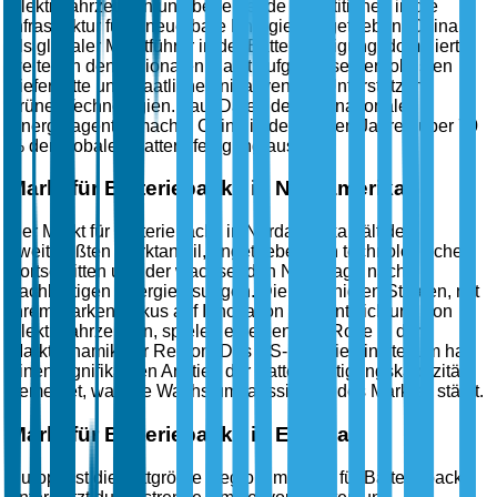
Elektrofahrzeugen und bedeutende Investitionen in die
Infrastruktur für erneuerbare Energien angetrieben. China,
als globaler Marktführer in der Batteriefertigung, dominiert
weiterhin den regionalen Markt aufgrund seiner robusten
Lieferkette und staatlicher Initiativen zur Unterstützung
grüner Technologien. Laut Daten der Internationalen
Energieagentur machte China in den letzten Jahren über 70
% der globalen Batteriefertigung aus.
Markt für Batteriepacks in Nordamerika
Der Markt für Batteriepacks in Nordamerika hält den
zweitgrößten Marktanteil, angetrieben von technologischen
Fortschritten und der wachsenden Nachfrage nach
nachhaltigen Energielösungen. Die Vereinigten Staaten, mit
ihrem starken Fokus auf Innovation und Entwicklung von
Elektrofahrzeugen, spielen eine zentrale Rolle in der
Marktdynamik der Region. Das US-Energieministerium hat
einen signifikanten Anstieg der Batteriefertigungskapazität
gemeldet, was die Wachstumsaussichten des Marktes stärkt.
Markt für Batteriepacks in Europa
Europa ist die drittgrößte Region im Markt für Batteriepacks,