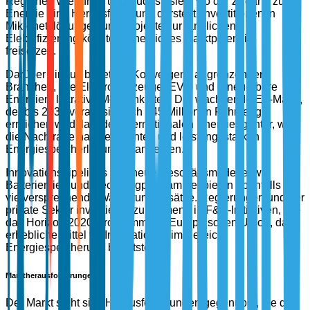
Regionen wie Afrika und Südostasien, wo der Zugang zu
Energie eine Herausforderung darstellt. Investitionen in
Mikronetzlösungen und Projekte zur ländlichen
Elektrifizierung könnten erhebliches Marktpotenzial
freisetzen.
Darüber hinaus bietet die Konvergenz angrenzender
Branchen, wie Elektrofahrzeuge (EVs) und erneuerbare
Energien, lukrative Möglichkeiten. Der wachsende EV-Markt,
der bis 2030 voraussichtlich 145 Millionen Fahrzeuge
erreichen wird, laut der Internationalen Energieagentur, wird
die Nachfrage nach effizienten und leistungsstarken
Energiespeicherlösungen antreiben.
Innovationspipelines und neue Geschäftsmodelle, wie
Batteriemiet- und Recyclingprogramme, bieten ebenfalls
vielversprechende Wachstumsansätze. Regierungen und der
private Sektor investieren zunehmend in F&E-Initiativen, wie
das Horizon 2020-Programm der Europäischen Union, das
erhebliche Mittel für Innovationen im Bereich
Energiespeicherung bereitstellt.
Marktherausforderungen
Der Markt sieht sich Herausforderungen gegenüber, die das