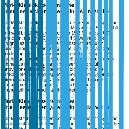
Markt für elektrochemische
Energiespeichersysteme in Asien-Pazifik
Der Markt für elektrochemische Energiespeichersysteme in
Asien-Pazifik wurde 2025 auf 6,5 Milliarden USD geschätzt
und wird bis 2035 voraussichtlich 15,2 Milliarden USD
erreichen, mit einer CAGR von 8,4 % während des
Prognosezeitraums. Dieses Wachstum wird durch
zunehmende Urbanisierung, staatliche Initiativen zur
Förderung erneuerbarer Energien und die steigende
Nachfrage nach Energiespeicherlösungen angetrieben.
China, als führendes Land in dieser Region, führt
Innovationen in der Batterietechnologie an und setzt
großangelegte Energiespeicherprojekte um. Daten der
Internationalen Energieagentur unterstreichen das
Engagement der Region zur Erreichung von
Energieeffizienz- und Nachhaltigkeitszielen.
Markt für elektrochemische
Energiespeichersysteme in Nordamerika
Der Markt für elektrochemische Energiespeichersysteme in
Nordamerika ist durch eine fortschrittliche technologische
Infrastruktur und erhebliche Investitionen in den Sektor