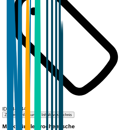
ID
TBI-45440
Zusammenfassung
Inhaltsverzeichnis
Markt für elektrochemische