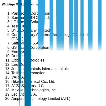
Wichtige Marktteilnehmer
Panasonic Corporation
Samsung SDI Co., Ltd.
LG Energy Solution
Tesla, Inc.
BYD Company Limited
Contemporary Amperex Technology Co., Limited
(CATL)
Saft Groupe S.A.
GS Yuasa Corporation
Enersys
Duracell Inc.
Exide Technologies
EnerDel
Johnson Controls International plc
Toshiba Corporation
VARTA AG
Hitachi Chemical Co., Ltd.
A123 Systems LLC
Maxwell Technologies, Inc.
Leclanché S.A.
Amperex Technology Limited (ATL)