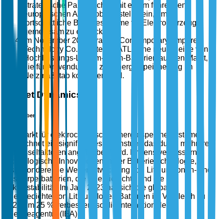
strategische Partnerschaft mit einem führenden
europäischen Automobilhersteller ein, um
fortschrittliche Batteriesysteme für Elektrofahrzeuge
gemeinsam zu entwickeln.
Im November 2025 brachte Contemporary Amperex
Technology Co., Limited (CATL) eine neue Reihe von
Hochleistungs-Lithium-Ionen-Batterien auf den Markt,
die für Anwendungen zur Energiespeicherung im
Netzmaßstab konzipiert sind.
Market Dynamics
Markttreiber
Der Markt für elektrochemische Energiespeichersysteme
verzeichnet ein signifikantes Wachstum, das durch mehrere
Schlüsselfaktoren angetrieben wird. Erstens verbessern
technologische Innovationen in der Batterietechnologie,
insbesondere die Weiterentwicklung von Lithium-Ionen- und
Festkörperbatterien, die Energiedichte und die
Zyklusstabilität. Im Jahr 2023 hat sich die globale
Energiedichte von Lithium-Ionen-Batterien im Vergleich zu
2020 um 25 % verbessert, so die Internationale
Energieagentur (IEA).