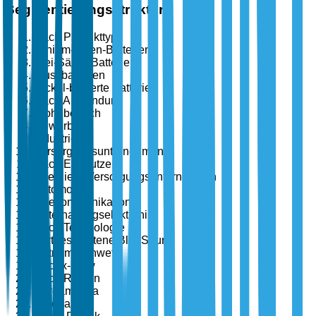
Segmentierungsstruktur
Nach Produkttyp
Lithium-Ionen-Batterien
Blei-Säure-Batterien
Flussbatterien
Nickel-basierte Batterien
Nach Anwendung
Wohnbereich
Gewerbe
Industrie
Versorgungsunternehmen
Nach Endnutzer
Energie & Versorgungsunternehmen
Automobil
Telekommunikation
Unterhaltungselektronik
Nach Technologie
Fortgeschrittene Blei-Säure
Natrium-Schwefel
Redox-Flow
Nach Region
Nordamerika
Europa