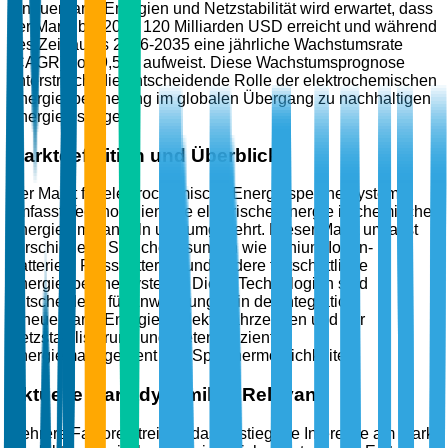
erneuerbarer Energien und Netzstabilität wird erwartet, dass
der Markt bis 2035 120 Milliarden USD erreicht und während
des Zeitraums 2026-2035 eine jährliche Wachstumsrate
(CAGR) von 9,5 % aufweist. Diese Wachstumsprognose
unterstreicht die entscheidende Rolle der elektrochemischen
Energiespeicherung im globalen Übergang zu nachhaltigen
Energielösungen.
Marktdefinition und Überblick
Der Markt für elektrochemische Energiespeichersysteme
umfasst Technologien, die elektrische Energie in chemische
Energie umwandeln und umgekehrt. Dieser Markt umfasst
verschiedene Speicherlösungen wie Lithium-Ionen-
Batterien, Flussbatterien und andere fortschrittliche
Energiespeichersysteme. Diese Technologien sind
entscheidend für Anwendungen in der Integration
erneuerbarer Energien, Elektrofahrzeugen und der
Netzstabilisierung und bieten effizientes
Energiemanagement und Speichermöglichkeiten.
Aktuelle Marktdynamik & Relevanz
Mehrere Faktoren treiben das gestiegene Interesse am Markt