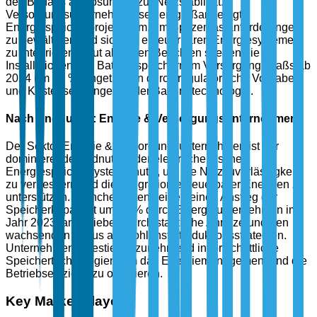
des Bedarfs an Lösungen zur Netzstabilität.
Versorgungsunternehmen setzen großangelegte
Energiespeicherprojekte um, um Spitzenlastanforderungen
zu bewältigen und sich mit erneuerbaren Energiesystemen
zu integrieren. Laut aktuellen Berichten stiegen die
Installationen von Batteriespeichern im Versorgungsmaßstab
2024 um 30 %, angetrieben durch regulatorische Vorgaben
und Kostensenkungen in der Batterietechnologie.
Nach Endnutzer: Energie & Versorgungsunternehmen
Der Sektor Energie & Versorgungsunternehmen ist der
dominierende Endnutzer, der elektrochemische
Energiespeichersysteme nutzt, um die Netzzuverlässigkeit
zu verbessern und die Integration erneuerbarer Energien zu
unterstützen. Branchendaten zeigen einen Anstieg der
Speicherkapazität um 35 % durch Energieunternehmen im
Jahr 2023, angetrieben durch staatliche Anreize und den
wachsenden Fokus auf Kohlenstoffreduktionsstrategien.
Unternehmen investieren zunehmend in fortschrittliche
Speichertechnologien, um das Energiemanagement und die
Betriebseffizienz zu optimieren.
Key Market Players