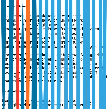
Markteinschränkungen
Trotz der positiven Aussichten gibt es mehrere
Einschränkungen, die das Wachstum des Marktes
behindern. Hohe anfängliche Investitionskosten für die
Bereitstellung elektrochemischer Energiespeichersysteme
bleiben ein erhebliches Hindernis. Die Kosten pro
Kilowattstunde für die Batteriespeicherung, obwohl sie
sinken, werden immer noch als prohibitiv für eine
weitverbreitete Einführung in Schwellenländern angesehen.
Eine weitere Einschränkung ist die begrenzte Verfügbarkeit
von Rohstoffen, insbesondere Lithium und Kobalt, die
wesentliche Bestandteile vieler fortschrittlicher Batterien
sind. Laut dem US Geological Survey wird erwartet, dass die
Nachfrage nach Lithium bis 2025 das Angebot um 20 %
übersteigt, was potenziell zu Störungen in der Lieferkette und
Preisschwankungen führen könnte.
Marktmöglichkeiten
Der Markt für elektrochemische Energiespeicherung ist reich
an Möglichkeiten, insbesondere in unerschlossenen