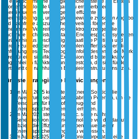
für elektrochemische Energiespeichersysteme an. Erstens
erfordert der globale Übergang zu erneuerbaren
Energiequellen zuverlässige und effiziente
Speicherlösungen, um Ungleichgewichte zwischen Angebot
und Nachfrage auszugleichen. Zweitens fördert die
zunehmende Verbreitung von Elektrofahrzeugen die
Nachfrage nach leistungsstarken Energiespeichersystemen.
Darüber hinaus beschleunigen staatliche Politiken und
Anreize zur Reduzierung von Kohlenstoffemissionen die
Einführung dieser Technologien. Infolgedessen ist der Markt
bereit für eine signifikante Expansion und bietet lukrative
Möglichkeiten für Akteure und Investoren, die sich für den
Fortschritt der nachhaltigen Energieinfrastruktur einsetzen.
Jüngste strategische Entwicklungen
Im März 2025 kündigte LG Energy Solution die
Erweiterung seiner Batteriefabrik in Polen an, um die
Versorgung für Elektrofahrzeuge und
Energiespeichersysteme zu erhöhen.
Im Mai 2025 stellte Tesla, Inc. seine nächste
Generation von Batterietechnologie vor, die darauf
abzielt, die Effizienz und Lebensdauer seiner
Energiespeicherlösungen zu verbessern.
Im August 2025 ging Panasonic Corporation eine