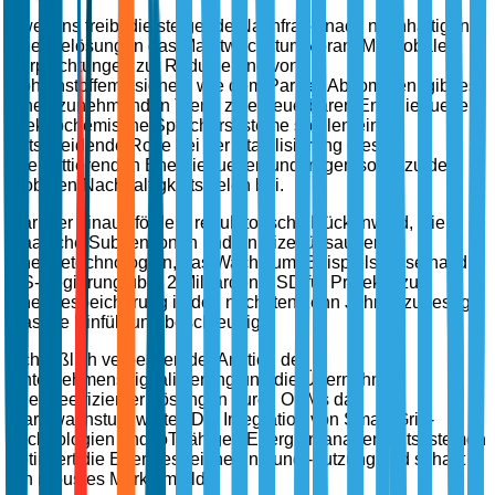
Zweitens treibt die steigende Nachfrage nach nachhaltigen
Energielösungen das Marktwachstum voran. Mit globalen
Verpflichtungen zur Reduzierung von
Kohlenstoffemissionen, wie dem Pariser Abkommen, gibt es
einen zunehmenden Trend zu erneuerbaren Energiequellen.
Elektrochemische Speichersysteme spielen eine
entscheidende Rolle bei der Stabilisierung dieser
intermittierenden Energiequellen und tragen somit zu den
globalen Nachhaltigkeitszielen bei.
Darüber hinaus fördern regulatorische Rückenwind, wie
staatliche Subventionen und Anreize für saubere
Energietechnologien, das Wachstum. Beispielsweise hat die
US-Regierung über 2 Milliarden USD für Projekte zur
Energiespeicherung in den nächsten zehn Jahren zugesagt,
was die Einführung beschleunigt.
Schließlich verbessert der Anstieg der
Unternehmensdigitalisierung und die Übernahme
energieeffizienter Lösungen durch OEMs das
Marktwachstum weiter. Die Integration von Smart-Grid-
Technologien und IoT-fähigen Energiemanagementsystemen
optimiert die Energiespeicherung und -nutzung und schafft
ein robustes Marktumfeld.