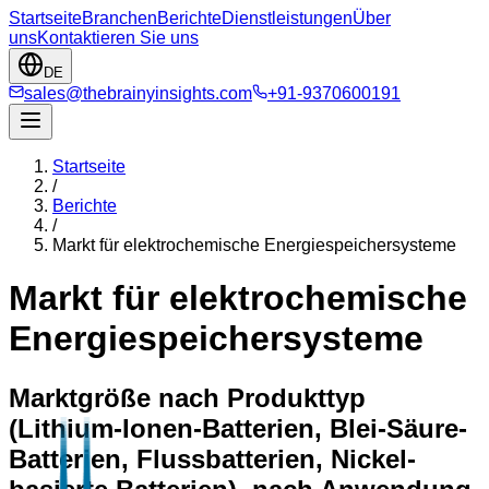
Startseite
Branchen
Berichte
Dienstleistungen
Über
uns
Kontaktieren Sie uns
DE
sales@thebrainyinsights.com
+91-9370600191
Startseite
/
Berichte
/
Markt für elektrochemische Energiespeichersysteme
Markt für elektrochemische
Energiespeichersysteme
Marktgröße nach Produkttyp
(Lithium-Ionen-Batterien, Blei-Säure-
Batterien, Flussbatterien, Nickel-