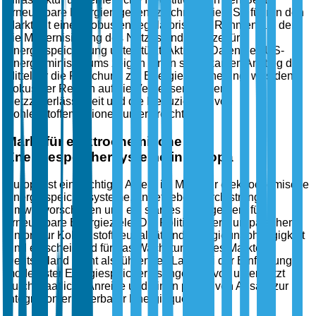
erneuerbare Energien gekennzeichnet. Die USA führen den
Markt mit einem robusten regulatorischen Rahmen an, der
die Modernisierung des Netzes und Anreize für
Energiespeicherung unterstützt. Aktuelle Daten des US-
Energieministeriums zeigen einen signifikanten Anstieg der
Mittel für die Forschung zur Energiespeicherung, was den
Fokus der Region auf die Verbesserung der
Netzzuverlässigkeit und die Reduzierung von
Kohlenstoffemissionen unterstreicht.
Markt für elektrochemische
Energiespeichersysteme in Europa
Europa ist ein wichtiger Akteur im Markt für elektrochemische
Energiespeichersysteme, angetrieben durch strenge
Umweltvorschriften und ein starkes Engagement für
erneuerbare Energieziele. Die Politiken der Europäischen
Union zur Kohlenstoffneutralität und Energieunabhängigkeit
sind entscheidend für das Wachstum dieses Marktes.
Deutschland sticht als führendes Land bei der Einführung
modernster Energiespeicherlösungen hervor, unterstützt
durch staatliche Anreize und einen proaktiven Ansatz zur
Integration erneuerbarer Energiequellen.