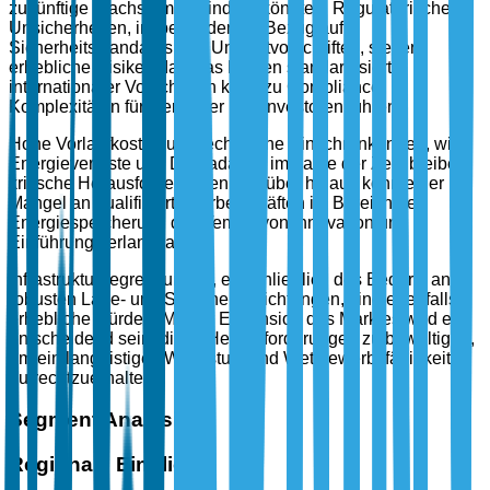
zukünftige Wachstum behindern könnten. Regulatorische
Unsicherheiten, insbesondere in Bezug auf
Sicherheitsstandards und Umweltvorschriften, stellen
erhebliche Risiken dar. Das Fehlen standardisierter
internationaler Vorschriften kann zu Compliance-
Komplexitäten für Hersteller und Investoren führen.
Hohe Vorlaufkosten und technische Einschränkungen, wie
Energieverluste und Degradation im Laufe der Zeit, bleiben
kritische Herausforderungen. Darüber hinaus könnte der
Mangel an qualifizierten Arbeitskräften im Bereich der
Energiespeicherung das Tempo von Innovation und
Einführung verlangsamen.
Infrastrukturbegrenzungen, einschließlich des Bedarfs an
robusten Lade- und Speichereinrichtungen, sind ebenfalls
erhebliche Hürden. Mit der Expansion des Marktes wird es
entscheidend sein, diese Herausforderungen zu bewältigen,
um ein langfristiges Wachstum und Wettbewerbsfähigkeit
aufrechtzuerhalten.
Segment Analysis
Regionale Einblicke