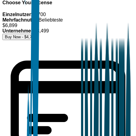
Choose Your License
Einzelnutzer
$
4,700
Mehrfachnutzer
Beliebteste
$
6,899
Unternehmen
$
8,499
Buy Now - $
4,700