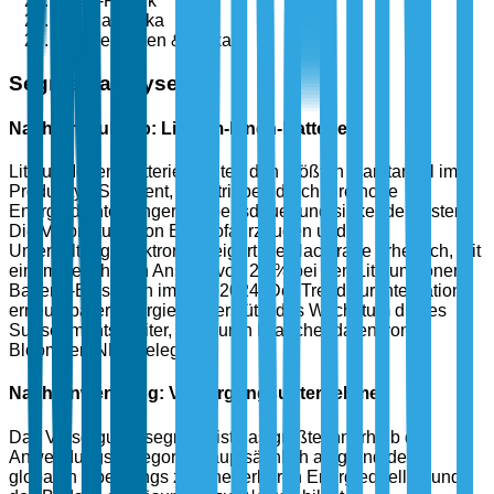
Asien-Pazifik
Lateinamerika
Mittlerer Osten & Afrika
Segmentanalyse
Nach Produkttyp: Lithium-Ionen-Batterien
Lithium-Ionen-Batterien halten den größten Marktanteil im
Produkttyp-Segment, angetrieben durch ihre hohe
Energiedichte, längere Lebensdauer und sinkende Kosten.
Die Verbreitung von Elektrofahrzeugen und
Unterhaltungselektronik steigert die Nachfrage erheblich, mit
einem berichteten Anstieg von 25 % bei den Lithium-Ionen-
Batterie-Einsätzen im Jahr 2024. Der Trend zur Integration
erneuerbarer Energien unterstützt das Wachstum dieses
Subsegments weiter, wie durch Branchendaten von
BloombergNEF belegt.
Nach Anwendung: Versorgungsunternehmen
Das Versorgungssegment ist das größte innerhalb der
Anwendungs-kategorie, hauptsächlich aufgrund des
globalen Übergangs zu erneuerbaren Energiequellen und