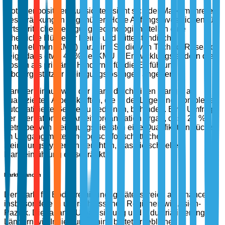
Trotz der positiven Aussichten sieht sich der Markt mehreren
Beschränkungen gegenüber. Hohe Anfangsinvestitionen für
fortschrittliche Reinigungstechnologien stellen eine
erhebliche Hürde für kleine und mittelständische
Unternehmen (KMU) dar. Eine Studie von TechSci Research
zeigt, dass etwa 40 % der KMU in Entwicklungsländern die
Kosten als primäres Hindernis für die Einführung
robotergestützter Reinigungslösungen angeben.
Darüber hinaus wird der Markt durch einen Mangel an
qualifizierten Arbeitskräften, die in der Lage sind, komplexe
automatisierte Geräte zu bedienen, behindert. Eine Umfrage
der Internationalen Arbeitsorganisation ergab, dass 28 % der
Betreiber von Reinigungsdiensten eine Qualifikationslücke
im Umgang mit technologisch fortschrittlichen
Reinigungssystemen berichten, was die schnelle
Markteinführung einschränkt.
Marktchancen
Der Markt für Bodenreinigungsgeräte ist reich an Chancen,
insbesondere in unerschlossenen Regionen wie Asien-
Pazifik. Die rasante Urbanisierung und Industrialisierung in
Ländern wie Indien und China bietet erhebliches