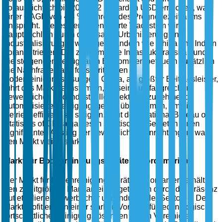
voraussichtlich bis 2035 9,2 Milliarden USD erreichen, was
einer CAGR von 4,8 % während des Prognosezeitraums
entspricht. Dieses bemerkenswerte Wachstum wird
hauptsächlich durch die rasante Urbanisierung und
Industrialisierung in wichtigen Ländern wie China und Indien
vorangetrieben. Der zunehmende Infrastrukturausbau und
die steigenden verfügbaren Einkommen befeuern zusätzlich
die Nachfrage nach fortschrittlichen
Bodenreinigungslösungen. China, als größter Beitragsleister,
führt das Marktwachstum an, da seine umfangreichen
gewerblichen und industriellen Sektoren zunehmend
automatisierte Reinigungsgeräte übernehmen, um die
Betriebseffizienz zu steigern. Laut dem National Bureau of
Statistics of China gab es in städtischen Gebieten einen
signifikanten Anstieg der gewerblichen Einrichtungen, was
den Markt weiter stärkt.
Markt für Bodenreinigungsgeräte in Nordamerika
Der Markt für Bodenreinigungsgeräte in Nordamerika hält
den zweitgrößten Marktanteil, angetrieben durch die Präsenz
gut etablierter gewerblicher und industrieller Sektoren. Der
Markt profitiert von einer starken Vorliebe für technologisch
fortschrittliche Reinigungslösungen in den Vereinigten