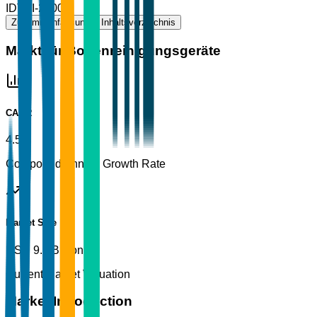
ID
TBI-22009
Zusammenfassung
Inhaltsverzeichnis
Markt für Bodenreinigungsgeräte
CAGR
4.5%
Compound Annual Growth Rate
Market Size
USD 9.5 Billion
Current Market Valuation
Market Introduction