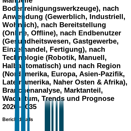
Manuelle
Bodenreinigungswerkzeuge), nach
Anwendung (Gewerblich, Industriell,
Wohnlich), nach Bereitstellung
(Online, Offline), nach Endbenutzer
(Gesundheitswesen, Gastgewerbe,
Einzelhandel, Fertigung), nach
Technologie (Robotik, Manuell,
Halbautomatisch) und nach Region
(Nordamerika, Europa, Asien-Pazifik,
Lateinamerika, Naher Osten & Afrika),
Branchenanalyse, Marktanteil,
Wachstum, Trends und Prognose
2026–2035
Berichtdetails