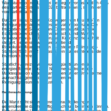
Wachstumspotenzial, wobei die Region voraussichtlich 45 %
des Marktwachstums bis 2026 beitragen wird, so ein Bericht
von MarketWatch.
Darüber hinaus bietet die Konvergenz von KI und IoT in
Reinigungsgeräten enormes Innovationspotenzial. Die
Integration von Sensoren und Datenanalytik kann die
Echtzeitüberwachung und vorausschauende Wartung
verbessern, was die Effizienz und Kundenzufriedenheit
steigert. Bemerkenswerterweise stieg die
Risikokapitalfinanzierung in KI-gesteuerte Reinigungs-
Startups 2023 um 22 %, was auf ein starkes Interesse der
Investoren hinweist.
Staatliche Anreize, wie Steuervergünstigungen für
energieeffiziente Geräte in Nordamerika, treiben die
Marktexpansion weiter voran und ermutigen Unternehmen,
auf nachhaltigere und kosteneffizientere
Reinigungslösungen umzusteigen.
Marktherausforderungen
Der Markt sieht sich mehreren Herausforderungen
gegenüber, die das zukünftige Wachstum behindern könnten.
Regulatorische Unsicherheiten hinsichtlich des sicheren