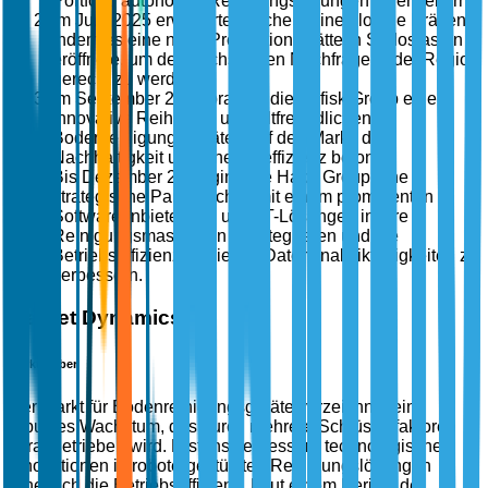
Portfolio autonomer Reinigungslösungen zu erweitern.
Im Juni 2025 erweiterte Kärcher seine globale Präsenz,
indem es eine neue Produktionsstätte in Südostasien
eröffnete, um der wachsenden Nachfrage in der Region
gerecht zu werden.
Im September 2025 brachte die Nilfisk Group eine
innovative Reihe von umweltfreundlichen
Bodenreinigungsgeräten auf den Markt, die
Nachhaltigkeit und Energieeffizienz betont.
Bis Dezember 2025 ging die Hako Group eine
strategische Partnerschaft mit einem prominenten
Softwareanbieter ein, um IoT-Lösungen in ihre
Reinigungsmaschinen zu integrieren und die
Betriebseffizienz sowie die Datenanalytikfähigkeiten zu
verbessern.
Market Dynamics
Markttreiber
Der Markt für Bodenreinigungsgeräte verzeichnet ein
robustes Wachstum, das durch mehrere Schlüsselfaktoren
vorangetrieben wird. Erstens verbessern technologische
Innovationen in robotergestützten Reinigungslösungen
erheblich die Betriebseffizienz. Laut einem Bericht der