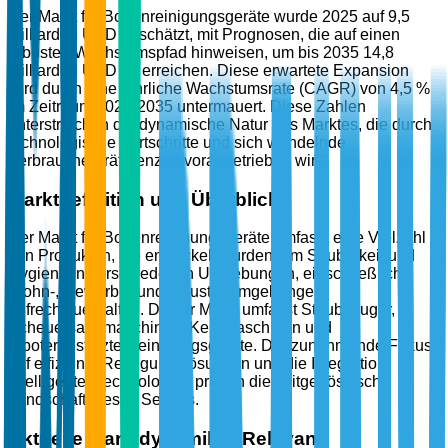
Der Markt für Bodenreinigungsgeräte wurde 2025 auf 9,5
Milliarden USD geschätzt, mit Prognosen, die auf einen
robusten Wachstumspfad hinweisen, um bis 2035 14,8
Milliarden USD zu erreichen. Diese erwartete Expansion
wird durch eine jährliche Wachstumsrate (CAGR) von 4,5 %
im Zeitraum 2026-2035 untermauert. Diese Zahlen
unterstreichen die dynamische Natur des Marktes, die durch
technologische Fortschritte und sich wandelnde
Verbraucherpräferenzen vorangetrieben wird.
Marktdefinition und Überblick
Der Markt für Bodenreinigungsgeräte umfasst eine Vielzahl
von Produkten, die entwickelt wurden, um Sauberkeit und
Hygiene in verschiedenen Umgebungen, einschließlich
Wohn-, Gewerbe- und Industrieumgebungen,
aufrechtzuerhalten. Dieser Markt umfasst Staubsauger,
Scheuersaugmaschinen, Kehrmaschinen und
robotergestützte Reinigungsgeräte. Der zunehmende Fokus
auf effiziente Reinigungslösungen und die Integration
intelligenter Technologien prägen die zeitgenössische
Landschaft dieses Sektors.
Aktuelle Marktdynamik & Relevanz