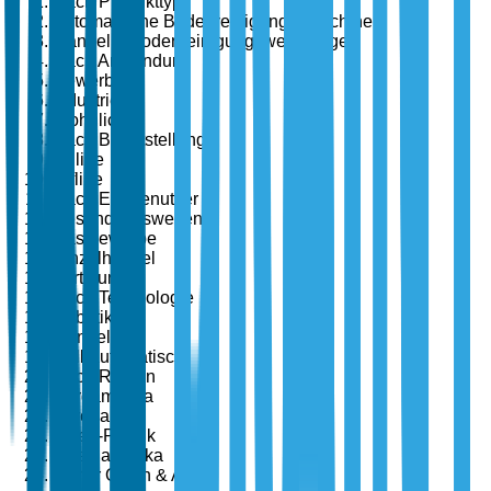
Nach Produkttyp
Automatische Bodenreinigungsmaschinen
Manuelle Bodenreinigungswerkzeuge
Nach Anwendung
Gewerblich
Industriell
Wohnlich
Nach Bereitstellung
Online
Offline
Nach Endbenutzer
Gesundheitswesen
Gastgewerbe
Einzelhandel
Fertigung
Nach Technologie
Robotik
Manuell
Halbautomatisch
Nach Region
Nordamerika
Europa
Asien-Pazifik
Lateinamerika
Naher Osten & Afrika