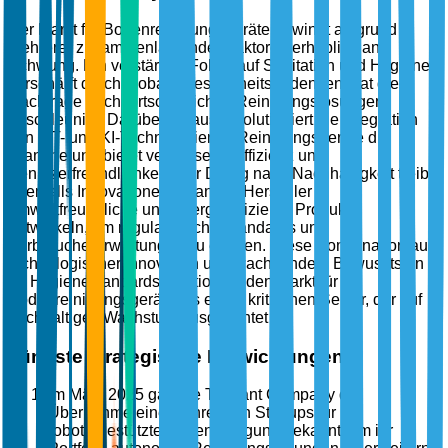
Der Markt für Bodenreinigungsgeräte gewinnt aufgrund
mehrerer zusammenlaufender Faktoren erheblich an
Schwung. Ein verstärkter Fokus auf Sanitation und Hygiene,
verschärft durch globale Gesundheitsbedenken, hat die
Nachfrage nach fortschrittlichen Reinigungslösungen
beschleunigt. Darüber hinaus revolutioniert die Integration
von IoT- und KI-Technologien in Reinigungsgeräte die
Branche und bietet verbesserte Effizienz und
Benutzerfreundlichkeit. Der Drang nach Nachhaltigkeit treibt
ebenfalls Innovationen voran, da Hersteller
umweltfreundliche und energieeffiziente Produkte
entwickeln, um regulatorische Standards und
Verbrauchererwartungen zu erfüllen. Diese Kombination aus
technologischer Innovation und wachsendem Bewusstsein
für Hygienestandards positioniert den Markt für
Bodenreinigungsgeräte als einen kritischen Sektor, der auf
nachhaltiges Wachstum ausgerichtet ist.
Jüngste strategische Entwicklungen
Im März 2025 gab die Tennant Company die
Übernahme eines führenden Startups für
robotergestützte Bodenreinigung bekannt, um ihr