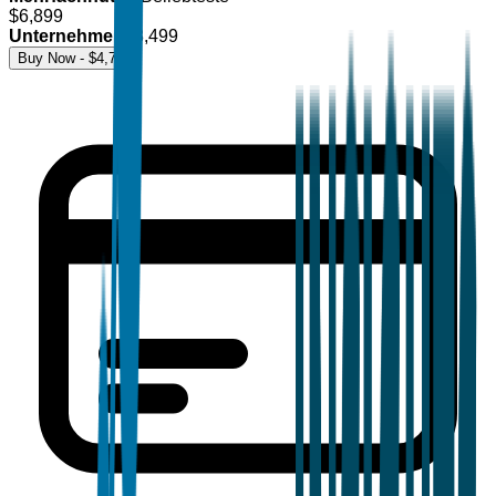
$
6,899
Unternehmen
$
8,499
Buy Now - $
4,700