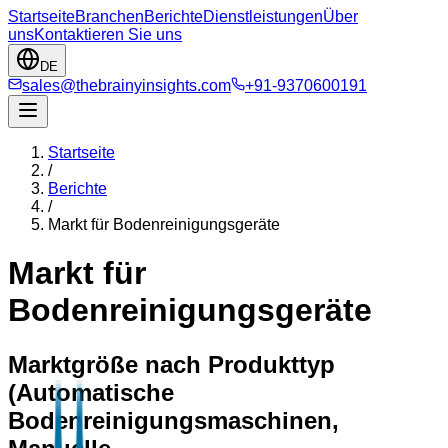
Startseite
Branchen
Berichte
Dienstleistungen
Über
uns
Kontaktieren Sie uns
DE
sales@thebrainyinsights.com
+91-9370600191
Startseite
/
Berichte
/
Markt für Bodenreinigungsgeräte
Markt für
Bodenreinigungsgeräte
Marktgröße nach Produkttyp
(Automatische
Bodenreinigungsmaschinen,