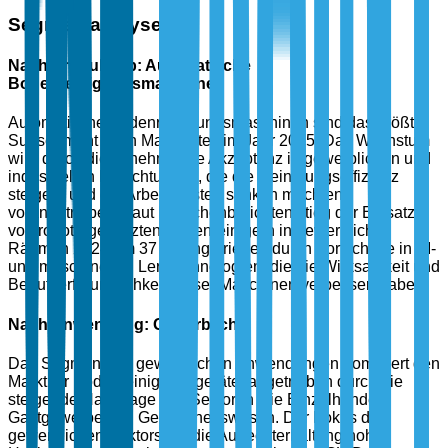
Segmentanalyse
Nach Produkttyp: Automatische
Bodenreinigungsmaschinen
Automatische Bodenreinigungsmaschinen sind das größte
Subsegment nach Marktanteil im Jahr 2025. Das Wachstum
wird durch die zunehmende Akzeptanz in gewerblichen und
industriellen Einrichtungen, die die Reinigungseffizienz
steigern und die Arbeitskosten senken möchten,
vorangetrieben. Laut Branchenberichten stieg der Einsatz
von robotergestützten Bodenreinigern in gewerblichen
Räumen 2024 um 37 %, angetrieben durch Fortschritte in KI-
und maschinellen Lerntechnologien, die die Wirksamkeit und
Benutzerfreundlichkeit dieser Maschinen verbessert haben.
Nach Anwendung: Gewerblich
Das Segment der gewerblichen Anwendungen dominiert den
Markt für Bodenreinigungsgeräte, angetrieben durch die
steigende Nachfrage aus Sektoren wie Einzelhandel,
Gastgewerbe und Gesundheitswesen. Der Fokus des
gewerblichen Sektors auf die Aufrechterhaltung hoher