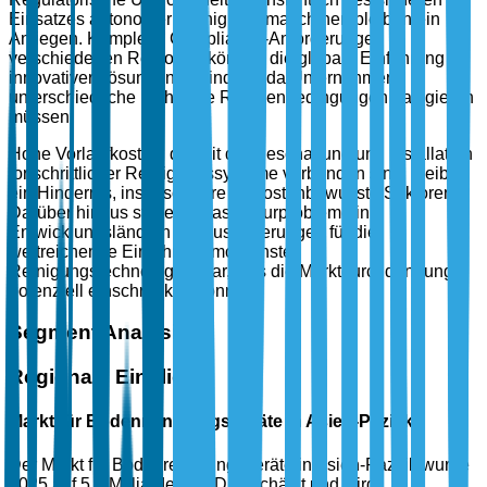
Einsatzes autonomer Reinigungsmaschinen bleiben ein
Anliegen. Komplexe Compliance-Anforderungen in
verschiedenen Regionen können die globale Einführung
innovativer Lösungen behindern, da Unternehmen
unterschiedliche rechtliche Rahmenbedingungen navigieren
müssen.
Hohe Vorlaufkosten, die mit der Beschaffung und Installation
fortschrittlicher Reinigungssysteme verbunden sind, bleiben
ein Hindernis, insbesondere für kostenbewusste Sektoren.
Darüber hinaus stellen Infrastrukturprobleme in
Entwicklungsländern Herausforderungen für die
weitreichende Einführung modernster
Reinigungstechnologien dar, was die Marktdurchdringung
potenziell einschränken könnte.
Segment Analysis
Regionale Einblicke
Markt für Bodenreinigungsgeräte in Asien-Pazifik
Der Markt für Bodenreinigungsgeräte in Asien-Pazifik wurde
2025 auf 5,8 Milliarden USD geschätzt und wird