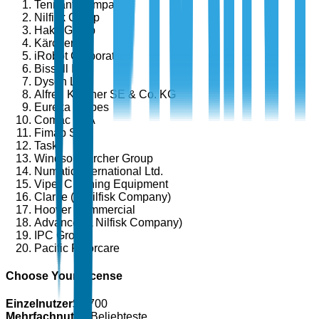
Tennant Company
Nilfisk Group
Hako Group
Kärcher
iRobot Corporation
Bissell Inc.
Dyson Ltd.
Alfred Kärcher SE & Co. KG
Eureka Forbes
Comac SpA
Fimap SpA
Taski
Windsor Kärcher Group
Numatic International Ltd.
Viper Cleaning Equipment
Clarke (A Nilfisk Company)
Hoover Commercial
Advance (A Nilfisk Company)
IPC Group
Pacific Floorcare
Choose Your License
Einzelnutzer
$
4,700
Mehrfachnutzer
Beliebteste