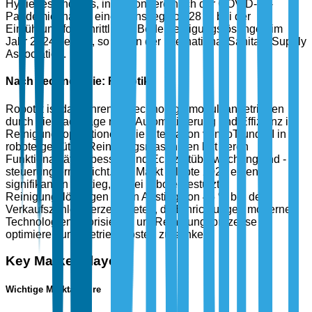
Hygienestandards, insbesondere nach der COVID-19-
Pandemie, hat zu einem Anstieg von 28 % bei der
Einführung fortschrittlicher Bodenreinigungslösungen im
Jahr 2024 geführt, so Daten der International Sanitary Supply
Association.
Nach Technologie: Robotik
Robotik ist das führende Technologiemodul, angetrieben
durch die Nachfrage nach Automatisierung und Effizienz in
Reinigungsoperationen. Die Integration von IoT und KI in
robotergestützte Reinigungsmaschinen hat deren
Funktionalität verbessert und Echtzeitüberwachung und -
steuerung ermöglicht. Der Markt erlebte 2024 einen
signifikanten Anstieg, wobei robotergestützte
Reinigungslösungen einen Anstieg von 45 % bei den
Verkaufszahlen verzeichneten, da Einrichtungen moderne
Technologien priorisieren, um Reinigungsprozesse zu
optimieren und Betriebskosten zu senken.
Key Market Players
Wichtige Marktakteure