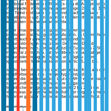
International Federation of Robotics stieg die Akzeptanz von
Servicerobotern in Reinigungsanwendungen 2023 um 32 %.
Dieser Trend wird durch die steigende Nachfrage nach
Automatisierung und Einsparungen bei den Arbeitskosten in
gewerblichen Räumen vorangetrieben.
Darüber hinaus treiben steigende Initiativen zur
ökologischen Nachhaltigkeit den Markt an, da Unternehmen
und Verbraucher zunehmend umweltfreundliche
Reinigungslösungen bevorzugen. Der Green Deal der
Europäischen Union, der darauf abzielt, Europa bis 2050
klimaneutral zu machen, hat Investitionen in nachhaltige
Reinigungstechnologien angeregt und trägt zu einem
prognostizierten Marktwachstum von jährlich 5,5 % bei.
Zusätzlich beschleunigt die wachsende Nachfrage aus dem
Gesundheitswesen, das strenge Hygienestandards
priorisiert, die Marktexpansion. Laut der WHO wird erwartet,
dass Gesundheitseinrichtungen ihre Ausgaben für
fortschrittliche Reinigungsgeräte von 2022 bis 2025 um 18 %
erhöhen, was die entscheidende Rolle der Hygiene inmitten
anhaltender globaler Gesundheitsbedenken hervorhebt.
Marktbeschränkungen