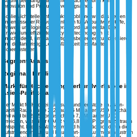
ist, und der Mangel an solchem Fachpersonal kann
Innovation und Produktion verlangsamen.
Schließlich stellen Infrastrukturprobleme, wie das Fehlen
angemessener Recyclinganlagen für Verbundwerkstoffe,
Umwelt- und logistische Herausforderungen dar. Die
Entwicklung effizienter Recyclingtechnologien ist
entscheidend, um Nachhaltigkeitsbedenken zu adressieren
und die langfristige Lebensfähigkeit des Marktes
sicherzustellen.
Segment Analysis
Regionale Einblicke
Markt für Hochleistungsverbundwerkstoffe im
Asien-Pazifik-Raum
Der Markt für Hochleistungsverbundwerkstoffe im Asien-
Pazifik-Raum wurde 2025 auf 4,5 Milliarden USD geschätzt
und wird bis 2035 voraussichtlich 7,8 Milliarden USD
erreichen, was einer CAGR von 5,8 % im Prognosezeitraum
entspricht. Dieses Wachstum wird hauptsächlich durch die
aufstrebenden Luft- und Raumfahrt- und Automobilindustrien