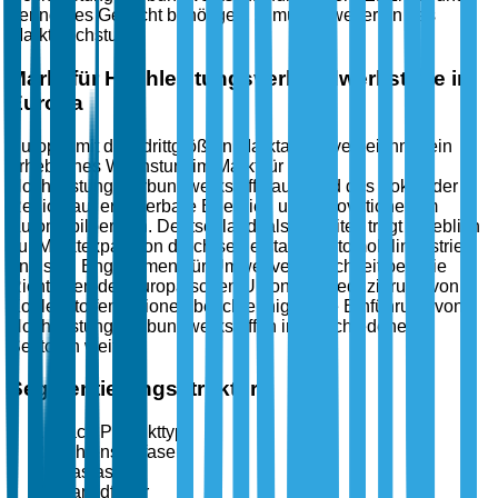
geringeres Gewicht benötigen, stimuliert weiterhin das
Marktwachstum.
Markt für Hochleistungsverbundwerkstoffe in
Europa
Europa, mit dem drittgrößten Marktanteil, verzeichnet ein
erhebliches Wachstum im Markt für
Hochleistungsverbundwerkstoffe aufgrund des Fokus der
Region auf erneuerbare Energien und Innovationen im
Automobilbereich. Deutschland, als Vorreiter, trägt erheblich
zur Marktexpansion durch seine starke Automobilindustrie
und sein Engagement für Umweltverträglichkeit bei. Die
Richtlinien der Europäischen Union zur Reduzierung von
Kohlenstoffemissionen beschleunigen die Einführung von
Hochleistungsverbundwerkstoffen in verschiedenen
Sektoren weiter.
Segmentierungsstruktur
Nach Produkttyp
Kohlenstofffaser
Glasfaser
Aramidfaser