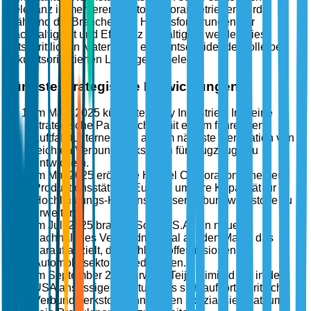
Relevanz in mehreren Sektoren vorangetrieben wird.
Während die Branchen die Herausforderungen der
Nachhaltigkeit und Effizienz bewältigen, werden diese
fortschrittlichen Materialien eine entscheidende Rolle bei
zukunftsorientierten Lösungen spielen.
Jüngste strategische Entwicklungen
Im März 2025 kündigte Toray Industries, Inc. eine
strategische Partnerschaft mit einem führenden
Luftfahrtunternehmen an, um nächste Generation von
leichten Verbundwerkstoffen für Flugzeuge zu
entwickeln.
Im Mai 2025 eröffnete Hexcel Corporation eine neue
Produktionsstätte in Europa, um ihre Kapazität für
Hochleistungs-Kohlenstofffaserverbundwerkstoffe zu
erweitern.
Im Juli 2025 brachte Solvay S.A. ein neues
nachhaltiges Verbundmaterial auf den Markt, das
darauf abzielt, die Kohlenstoffemissionen im
Automobilsektor zu reduzieren.
Im September 2025 erwarb Teijin Limited ein in den
USA ansässiges Startup, das sich auf fortschrittliche
Verbundwerkstofftechnologien spezialisiert hat, um