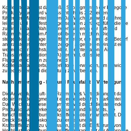
Kohlenstofffaser ist das größte Subsegment in der Kategorie
Produkttyp und wird voraussichtlich bis 2025 einen
führenden Marktanteil halten. Das Wachstum wird auf ihre
leichten und hochfesten Eigenschaften zurückgeführt, die sie
zu einer idealen Wahl für Anwendungen in der Luft- und
Raumfahrt sowie im Automobilbereich machen. Die
steigende Nachfrage im Luftfahrtsektor, die durch den Bedarf
an kraftstoffeffizienten Flugzeugen angetrieben wird, ist ein
wesentlicher Wachstumstreiber. Die International Air
Transport Association (IATA) berichtet, dass die
Fluggesellschaften zunehmend
Kohlenstofffaserverbundwerkstoffe verwenden, um Gewicht
zu reduzieren und die Leistung zu verbessern.
Nach Anwendung - Luft- und Raumfahrt & Verteidigung
Die Anwendung Luft- und Raumfahrt & Verteidigung ist das
dominierende Segment mit einem erheblichen Marktanteil.
Das Wachstum dieses Segments wird durch die steigende
Produktion von Verkehrsflugzeugen und Militärjets, die
fortschrittliche Verbundwerkstoffe benötigen, angeheizt. Der
Druck, die Betriebskosten zu senken und die
Kraftstoffeffizienz zu verbessern, treibt die Einführung von
Hochleistungsverbundwerkstoffen voran. Laut der Aerospace