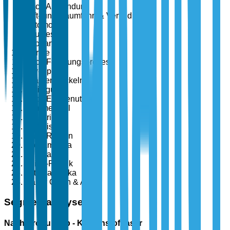
Nach Anwendung
Luft- und Raumfahrt & Verteidigung
Automobil
Bauwesen
Sportartikel
Marine
Nach Fertigungsprozess
Lay-Up
Filamentwickeln
Spritzguss
Nach Endbenutzer
Kommerziell
Industriell
Militärisch
Nach Region
Nordamerika
Europa
Asien-Pazifik
Lateinamerika
Naher Osten & Afrika
Segmentanalyse
Nach Produkttyp - Kohlenstofffaser