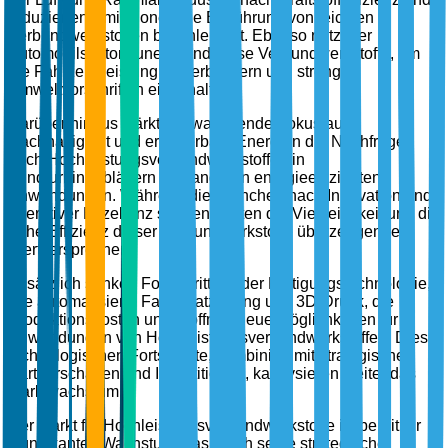
reduzierten Emissionen die Einführung von leichten
Verbundwerkstoffen beschleunigt. Ebenso nutzt der
Automobilsektor zunehmend diese Verbundwerkstoffe, um
die Fahrzeugleistung zu verbessern und strenge
Umweltvorschriften einzuhalten.
Darüber hinaus stärkt der wachsende Fokus auf
Nachhaltigkeit und erneuerbare Energien die Nachfrage
nach Hochleistungsverbundwerkstoffen in
Windturbinenblättern und anderen energieeffizienten
Anwendungen. Während die Branchen nach Innovation und
operativer Exzellenz streben, bieten die Vielseitigkeit und die
hohe Effizienz dieser Verbundwerkstoffe überzeugende
Wertversprechen.
Zusätzlich senken Fortschritte in der Fertigungstechnologie,
wie automatisierte Faserplatzierung und 3D-Druck, die
Produktionskosten und eröffnen neue Möglichkeiten für
Anwendungen von Hochleistungsverbundwerkstoffen. Diese
technologischen Fortschritte, kombiniert mit strategischen
Partnerschaften und Investitionen, katalysieren weiter das
Marktwachstum.
Der Markt für Hochleistungsverbundwerkstoffe ist bereit für
signifikantes Wachstum, das durch seine strategische