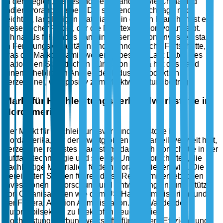
in der Region, insbesondere in Ländern wie China und
Indien, vorangetrieben. Die steigende Nachfrage nach
leichten, langlebigen Materialien in diesen Branchen ist ein
wesentlicher Faktor, der die Marktexpansion vorantreibt.
China, als führendes Land in dieser Region, investiert stark
in Fertigungskapazitäten und technologische Fortschritte,
was die Marktdynamik weiter verbessert. Laut Daten des
Nationalen Statistischen Büros von China hat das Land
einen erheblichen Anstieg der Industrieproduktion
verzeichnet, was positiv zum Marktwachstum beiträgt.
Markt für Hochleistungsverbundwerkstoffe in
Nordamerika
Der Markt für Hochleistungsverbundwerkstoffe in
Nordamerika, der den zweitgrößten Marktanteil weltweit hält,
verzeichnet robustes Wachstum, das durch Fortschritte in der
Luftfahrttechnologie und strenge Umweltvorschriften, die
nachhaltige Materialien fördern, vorangetrieben wird. Die
Vereinigten Staaten führen diese Region mit erheblichen
Investitionen in Forschung und Entwicklung an, unterstützt
von Organisationen wie dem US-Handelsministerium und
der Federal Aviation Administration. Der Wandel des
Automobilsektors zu Elektrofahrzeugen, die
Hochleistungsverbundwerkstoffe für bessere Effizienz und