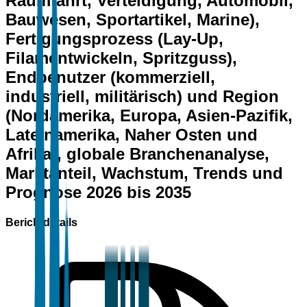
Raumfahrt, Verteidigung, Automobil,
Bauwesen, Sportartikel, Marine),
Fertigungsprozess (Lay-Up,
Filamentwickeln, Spritzguss),
Endbenutzer (kommerziell,
industriell, militärisch) und Region
(Nordamerika, Europa, Asien-Pazifik,
Lateinamerika, Naher Osten und
Afrika), globale Branchenanalyse,
Marktanteil, Wachstum, Trends und
Prognose 2026 bis 2035
Berichtdetails