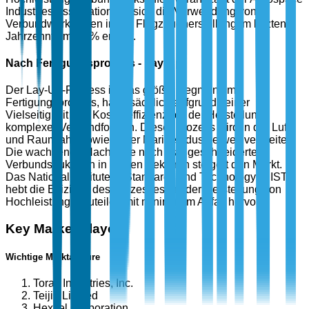
Industries Association hat sich die Verwendung von
Verbundwerkstoffen in der Flugzeugherstellung im letzten
Jahrzehnt um 35 % erhöht.
Nach Fertigungsprozess - Lay-Up
Der Lay-Up-Prozess ist das größte Segment im
Fertigungsprozess, hauptsächlich aufgrund seiner
Vielseitigkeit und Kosteneffizienz bei der Herstellung
komplexer Verbundformen. Dieser Prozess wird in der Luft-
und Raumfahrt sowie in der Marineindustrie weit verbreitet.
Die wachsende Nachfrage nach maßgeschneiderten
Verbundstrukturen in diesen Sektoren steigert den Markt.
Das National Institute of Standards and Technology (NIST)
hebt die Effizienz des Prozesses bei der Herstellung von
Hochleistungsbauteilen mit minimalem Abfall hervor.
Key Market Players
Wichtige Marktakteure
Toray Industries, Inc.
Teijin Limited
Hexcel Corporation