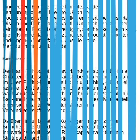
Eine weitere Barriere ist die Komplexität der
Fertigungsprozesse. Die Produktion von
Hochleistungsverbundwerkstoffen erfordert spezialisiertes
Wissen und Technologie, was für Unternehmen, die über
kein internes Fachwissen verfügen, abschreckend sein kann.
Diese Komplexität führt oft zu höheren Produktionskosten
und längeren Vorlaufzeiten, was die breite
Marktdurchdringung behindert.
Marktchancen
Der Markt für Hochleistungsverbundwerkstoffe ist reich an
Chancen, insbesondere in aufstrebenden Regionen. Länder
im Asien-Pazifik-Raum, wie Indien und China, erleben eine
rasante Industrialisierung und Urbanisierung, die eine
wachsende Nachfrage nach fortschrittlichen Materialien in
Bau- und Infrastrukturprojekten schafft. Diese Märkte stellen
einen signifikanten Wachstumsbereich für
Verbundwerkstoffhersteller dar.
Darüber hinaus bietet die Konvergenz angrenzender
Branchen, wie KI und Materialwissenschaft, neue
Innovationsmöglichkeiten. Risikokapitalinvestitionen in
Startups, die sich auf neuartige