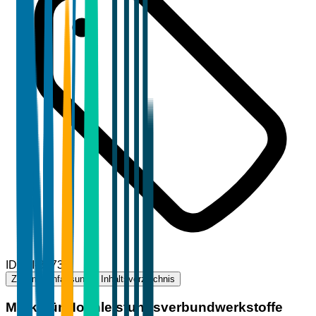
ID
TBI-83739
Zusammenfassung
Inhaltsverzeichnis
Markt für Hochleistungsverbundwerkstoffe