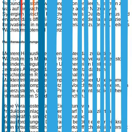
Verbundwerkstoffanwendungen konzentrieren, nehmen zu,
was auf ein wachsendes Interesse an der Nutzung von
Synergien zwischen Branchen hinweist. Darüber hinaus wird
erwartet, dass öffentliche Förderanreize, die darauf abzielen,
Innovationen in nachhaltigen Materialien zu fördern, weiteres
Wachstumspotenzial freisetzen.
Marktherausforderungen
Mehrere Herausforderungen könnten das zukünftige
Wachstum des Marktes für Hochleistungsverbundwerkstoffe
behindern. Regulatorische Unsicherheiten bleiben ein
zentrales Anliegen, da inkonsistente Standards in
verschiedenen Regionen die Einhaltung und
Markteintrittsstrategien komplizieren können. Unternehmen
müssen ein komplexes Netz von Vorschriften navigieren, um
sicherzustellen, dass ihre Produkte den unterschiedlichen
internationalen Standards entsprechen.
Hohe Vorabkosten für die Einrichtung von
Produktionsanlagen und der Bedarf an qualifizierten
Arbeitskräften sind ebenfalls bedeutende
Herausforderungen. Die Branche benötigt eine Arbeitskraft,
die in fortschrittlichen Verbundwerkstofftechnologien versiert