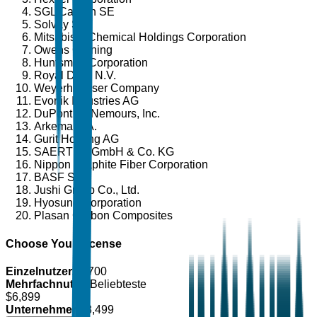
SGL Carbon SE
Solvay S.A.
Mitsubishi Chemical Holdings Corporation
Owens Corning
Huntsman Corporation
Royal DSM N.V.
Weyerhaeuser Company
Evonik Industries AG
DuPont de Nemours, Inc.
Arkema S.A.
Gurit Holding AG
SAERTEX GmbH & Co. KG
Nippon Graphite Fiber Corporation
BASF SE
Jushi Group Co., Ltd.
Hyosung Corporation
Plasan Carbon Composites
Choose Your License
Einzelnutzer
$
4,700
Mehrfachnutzer
Beliebteste
$
6,899
Unternehmen
$
8,499