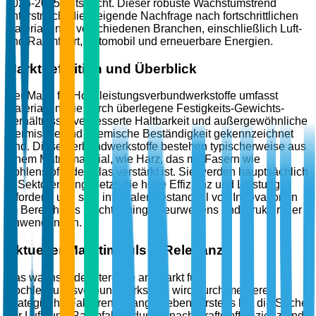
2026-2035 entspricht. Dieser robuste Wachstumstrend
unterstreicht die steigende Nachfrage nach fortschrittlichen
Materialien in verschiedenen Branchen, einschließlich Luft-
und Raumfahrt, Automobil und erneuerbare Energien.
Marktdefinition und Überblick
Der Markt für Hochleistungsverbundwerkstoffe umfasst
Materialien, die durch überlegene Festigkeits-Gewichts-
Verhältnisse, verbesserte Haltbarkeit und außergewöhnliche
thermische und chemische Beständigkeit gekennzeichnet
sind. Diese Verbundwerkstoffe bestehen typischerweise aus
einem Matrixmaterial, wie Harz, das mit Fasern wie
Kohlenstoff oder Glas verstärkt ist. Sie werden hauptsächlich
in Sektoren eingesetzt, die hohe Effizienz und Leistung
erfordern, und sind integraler Bestandteil von Innovationen
im Bereich des Leichtbauingenieurwesens und struktureller
Anwendungen.
Aktueller Marktimpuls & Relevanz
Das wachsende Interesse am Markt für
Hochleistungsverbundwerkstoffe wird durch mehrere
strategische Faktoren vorangetrieben. Erstens hat die Suche
der Luft- und Raumfahrtindustrie nach Kraftstoffeffizienz und