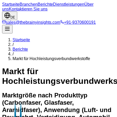
Startseite
Branchen
Berichte
Dienstleistungen
Über
uns
Kontaktieren Sie uns
DE
sales@thebrainyinsights.com
+91-9370600191
Startseite
/
Berichte
/
Markt für Hochleistungsverbundwerkstoffe
Markt für
Hochleistungsverbundwerks
Marktgröße nach Produkttyp
(Carbonfaser, Glasfaser,
Aramidfaser), Anwendung (Luft- und