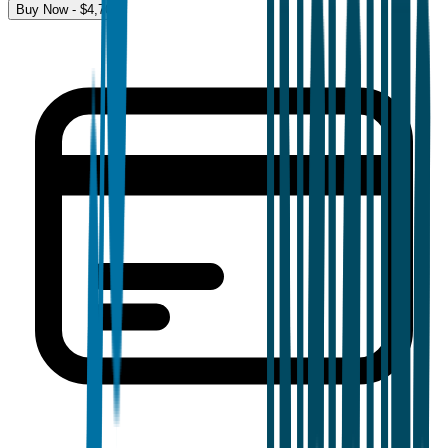
Buy Now - $
4,700