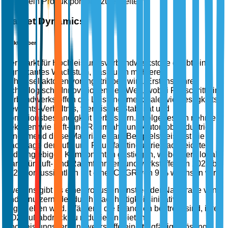
sein Produktportfolio zu erweitern.
Market Dynamics
Markttreiber
Der Markt für Hochleistungsverbundwerkstoffe erlebt ein
signifikantes Wachstum, das durch mehrere
Schlüsselfaktoren vorangetrieben wird. Erstens führen
technologische Innovationen den Weg, wobei Fortschritte in
Verbundwerkstoffen die Leistungsmerkmale wie Festigkeits-
Gewichts-Verhältnis, thermische Stabilität und
Korrosionsbeständigkeit verbessern. Infolgedessen nehmen
Sektoren wie Luft- und Raumfahrt und Automobilindustrie
zunehmend diese Materialien an. Beispielsweise ist die
Nachfrage der Luft- und Raumfahrtindustrie nach leichten
und langlebigen Komponenten gestiegen, wobei der globale
Markt für Luft- und Raumfahrtverbundwerkstoffe von 2021 bis
2026 voraussichtlich mit einer CAGR von 9 % wachsen wird.
Zweitens gibt es einen robusten Anstieg der Nachfrage von
Endbenutzern, der durch Nachhaltigkeitsinitiativen
angetrieben wird. Während die Branchen bestrebt sind, ihren
CO2-Fußabdruck zu reduzieren, bieten
Hochleistungsverbundwerkstoffe eine tragfähige Lösung