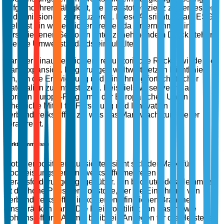
aufgrund ihrer Fähigkeit, die Kraftstoffeffizienz zu verbessern
und Emissionen zu reduzieren. Diese Ausrichtung auf ESG-
Ziele ist ein wesentlicher Treiber, da Unternehmen in
verschiedenen Sektoren unter zunehmendem Druck stehen,
strenge Umweltstandards einzuhalten.
Darüber hinaus erleichtern regulatorische Rückenwinde die
Marktexpansion. Regierungen weltweit setzen Richtlinien
um, um die Entwicklung und Einführung fortschrittlicher
Materialien zu unterstützen. Beispielsweise weist das
Horizon Europe-Programm der Europäischen Union
erhebliche Mittel für Forschung und Innovation in
Verbundwerkstoffen zu, was das Marktwachstum weiter
vorantreibt.
Markthemmnisse
Trotz der positiven Aussichten sieht sich der Markt für
Hochleistungsverbundwerkstoffe mehreren
Herausforderungen gegenüber. Ein bedeutendes Hemmnis
ist der hohe Preis der Rohstoffe, der die Einführung von
Verbundwerkstoffen in kostenempfindlichen Branchen
einschränken kann. Die Preisvolatilität von Fasern wie
Kohlenstoff und Aramid bleibt ein Anliegen für die Hersteller.