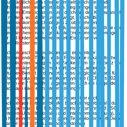
hauptsächlich durch strenge Umweltvorschriften und -
richtlinien weltweit angetrieben. Regierungen setzen
strengere Emissionsstandards durch, um den Klimawandel
zu mildern, was die Industrie zwingt, fortschrittliche
Emissionskontrolltechnologien zu übernehmen.
Beispielsweise schreibt die Industrieemissionsrichtlinie der
Europäischen Union signifikante Emissionsreduzierungen
vor und fördert die weitverbreitete Einführung von
Kontrollsystemen.
Technologische Innovationen sind ein weiterer
entscheidender Treiber, wobei Fortschritte in katalytischen
Reduktionstechnologien und Partikelfiltern die Effizienz von
Emissionskontrollsystemen verbessern. Laut einem
aktuellen Bericht wird erwartet, dass der globale Markt für
selektive katalytische Reduktionssysteme (SCR) bis 2025
jährlich um 7 % wächst, angetrieben durch die steigende
Nachfrage nach effizienteren Lösungen.
Die steigende Nachfrage der Endbenutzer nach
nachhaltigen Betriebsabläufen beschleunigt ebenfalls das
Marktwachstum. Die Industrie priorisiert zunehmend ESG-
Kriterien (Umwelt, Soziales und Unternehmensführung), was
zu höheren Investitionen in grüne Technologien führt. Dieser
Wandel zeigt sich im Automobilsektor, wo