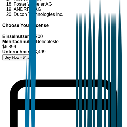
Foster Wheeler AG
ANDRITZ AG
Ducon Technologies Inc.
Choose Your License
Einzelnutzer
$
4,700
Mehrfachnutzer
Beliebteste
$
6,899
Unternehmen
$
8,499
Buy Now - $
4,700