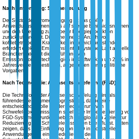
Nach Anwendung: Stromerzeugung
Der Sektor der Stromerzeugung ist das größte
Anwendungssegment, was auf strenge Emissionsnormen
und den Übergang zu sauberer Energieproduktion
zurückzuführen ist. Die zunehmende Anzahl von
kohlebetriebenen Kraftwerken in Entwicklungsländern
erfordert effektive Emissionskontrollsysteme. Laut aktuellen
Branchendaten ist die Einführung von
Emissionskontrolltechnologien in Kraftwerken um 20 % im
Jahresvergleich gestiegen, angetrieben durch politische
Vorgaben.
Nach Technologie: Abgasentschwefelung (FGD)
Die Technologie der Abgasentschwefelung wird als
führendes Teilsegment prognostiziert, da sie eine
entscheidende Rolle bei der Reduzierung von
Schwefeldioxidemissionen spielt. Die Implementierung von
FGD-Systemen wurde erheblich von globalen Zielen zur
Reduzierung von Schwefelemissionen beeinflusst. Daten
zeigen, dass die Einführung von FGD in industriellen
Anwendungen zu einer Reduzierung der