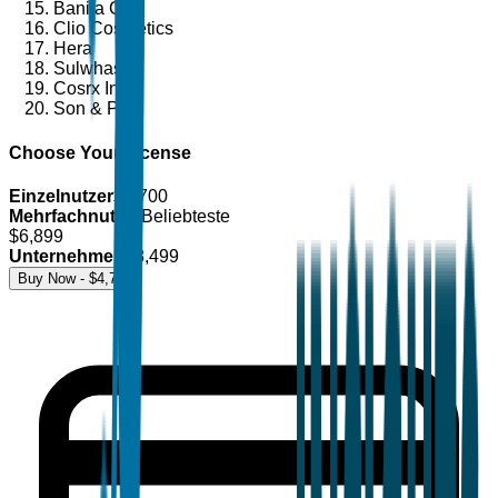
Banila Co.
Clio Cosmetics
Hera
Sulwhasoo
Cosrx Inc.
Son & Park
Choose Your License
Einzelnutzer
$
4,700
Mehrfachnutzer
Beliebteste
$
6,899
Unternehmen
$
8,499
Buy Now - $
4,700