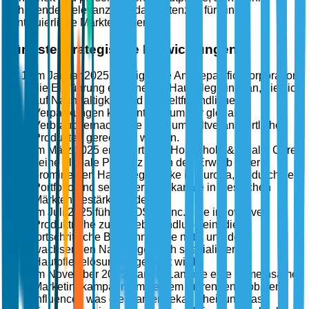
anhaltende Relevanz und das Potenzial für eine
kontinuierliche Markterweiterung.
Jüngste strategische Entwicklungen
Im Januar 2025 kündigte die Amorepacific Corporation
die Einführung einer neuen Hautpflegelinie an, die sich
auf Nachhaltigkeit und umweltfreundliche
Verpackungen konzentriert, um der globalen
Verbrauchernachfrage nach umweltverantwortlichen
Produkten gerecht zu werden.
Im März 2025 erweiterte LG Household & Health Care
seine globale Präsenz durch den Erwerb einer
prominenten Hautpflegemarke in Europa, wodurch sein
Portfolio und seine Vertriebskanäle in westlichen
Märkten gestärkt wurden.
Im Juli 2025 führte COSRX Inc. eine innovative
Produktreihe zur Aknebehandlung ein, die
fortschrittliche Biotechnologie nutzt und der
wachsenden Nachfrage nach spezialisierten
Hautpflegelösungen gerecht wird.
Im November 2025 startete Laneige eine gemeinsame
Marketingkampagne mit einem führenden globalen
Influencer, was die Markenbekanntheit und das