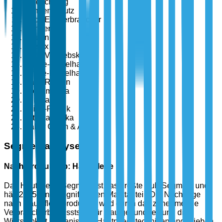
Befeuchtung
Sonnenschutz
Nach Endverbraucher
Männer
Frauen
Unisex
Nach Vertriebskanal
Online-Einzelhandel
Offline-Einzelhandel
Nach Region
Nordamerika
Europa
Asien-Pazifik
Lateinamerika
Naher Osten & Afrika
Segmentanalyse
Nach Produkttyp: Hautpflege
Das Hautpflege-Segment ist das größte Sub-Segment und
hält 2025 einen signifikanten Marktanteil. Die Nachfrage
nach Hautpflegeprodukten wird durch das zunehmende
Verbraucherbewusstsein für Hautgesundheit und die
Wirksamkeit koreanischer Hautpflegetechniken angetrieben.