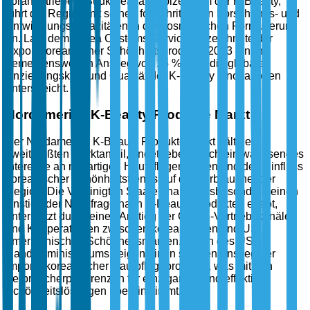
vorangetrieben. Südkorea, als Epizentrum der K-Beauty,
führt die Region mit seinen fortschrittlichen Forschungs- und
Entwicklungskapazitäten in der kosmetischen Formulierung
an. Laut dem Korea Customs Service verzeichnete der
Export koreanischer Schönheitsprodukte 2023 einen
bemerkenswerten Anstieg von 15 %, was die globale
Anziehungskraft und Qualität der K-Beauty Innovationen
unterstreicht.
Nordamerika K-Beauty Produkte Markt
Der Nordamerika K-Beauty Produkte Markt hält den
zweitgrößten Marktanteil, angetrieben durch ein wachsendes
Interesse an neuartigen Hautpflegeroutinen und den Einfluss
koreanischer Schönheitstrends auf die Verbraucher der
Region. Die Vereinigten Staaten haben insbesondere einen
Anstieg der Nachfrage nach K-Beauty Produkten erlebt,
unterstützt durch einen Anstieg der Online-Vertriebskanäle
und Kooperationen zwischen koreanischen und US-
amerikanischen Schönheitsmarken. Daten des US-
Handelsministeriums zeigen einen stetigen Anstieg der
Importe koreanischer Hautpflegeprodukte, was mit den
Verbraucherpräferenzen für einzigartige und effektive
Schönheitslösungen übereinstimmt.