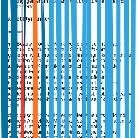
Engagement in Nordamerika und Europa erheblich
steigerte.
Market Dynamics
Markttreiber
Der K-Beauty Produkte Markt verzeichnet ein robustes
Wachstum, das durch mehrere Schlüsselfaktoren
angetrieben wird. Erstens gibt es einen signifikanten Anstieg
der globalen Verbrauchernachfrage nach koreanischer
Hautpflege und Kosmetik, hauptsächlich aufgrund der
innovativen Formulierungen und einzigartigen
Produktkonzepte, die natürliche Inhaltsstoffe und
fortschrittliche Hautlösungen betonen. Laut aktuellen
Branchendaten wird erwartet, dass der globale
Hautpflegemarkt jährlich um 5,9 % wächst, wobei K-Beauty
Produkte einen erheblichen Anteil an dieser Expansion
erobern.
Technologische Innovationen spielen eine entscheidende
Rolle beim Antrieb des Marktwachstums. Die Integration von
künstlicher Intelligenz und Augmented Reality in
Produktentwicklung und Marketingstrategien hat das
Verbraucherengagement und die personalisierten