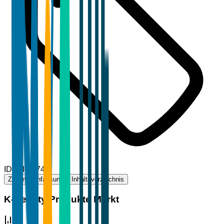
ID
TBI-81747
Zusammenfassung
Inhaltsverzeichnis
K-Beauty Produkte Markt