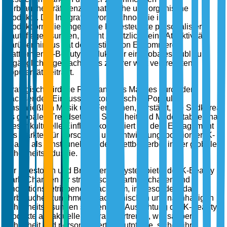
Verbraucherpräferenz für natürliche und organische
Produkte. Die Integration von Technologie in
Produktformulierungen, wie KI-gesteuerte personalisierte
Hautpflegelösungen, erhöht zusätzlich seine Attraktivität.
Darüber hinaus hat der Anstieg von E-Commerce-
Plattformen K-Beauty Produkte für ein globales Publikum
zugänglicher gemacht, was zu ihrer weit verbreiteten
Popularität beiträgt.
Strategisch wird die Relevanz des Marktes durch den
wachsenden Einfluss der koreanischen Popkultur,
einschließlich Musik und Fernsehen, verstärkt, die Südkorea
als globalen Trendsetter in Schönheit und Mode etabliert hat.
Dieser kulturelle Einfluss, kombiniert mit dem Engagement
des Marktes für Forschung und Entwicklung, positioniert K-
Beauty als ernstzunehmenden Wettbewerber in der globalen
Schönheitsindustrie.
Für Investoren und Branchenanalysten bietet der K-Beauty
Markt Chancen für strategische Partnerschaften und
innovationsgetriebenes Wachstum, insbesondere da
Verbraucher zunehmend nach ethischen und nachhaltigen
Schönheitslösungen suchen. Die Ausrichtung der K-Beauty
Produkte auf aktuelle Verbrauchertrends, wie saubere
Schönheit und personalisierte Hautpflege, sichert ihre