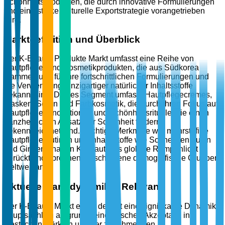
Schönheitsprodukten, die durch innovative Formulierungen
und eine starke kulturelle Exportstrategie vorangetrieben
wird.
Marktdefinition und Überblick
Der K-Beauty Produkte Markt umfasst eine Reihe von
Hautpflege- und Kosmetikprodukten, die aus Südkorea
stammen und für ihre fortschrittlichen Formulierungen und
die Verwendung einzigartiger natürlicher Inhaltsstoffe
bekannt sind. Dieses Segment umfasst Hautpflegecremes,
Masken, Seren und Farbkosmetik, die durch ihren Fokus auf
Hautpflege-Innovationen und Schönheitsrituale, die einen
ganzheitlichen Ansatz zur Schönheit fördern,
gekennzeichnet sind. Wichtige Merkmale wie mehrstufige
Hautpflegeroutinen und Inhaltsstoffe wie Schneckenmucin
und Ginseng haben K-Beauty ins globale Rampenlicht
gerückt und sprechen verschiedene demografische Gruppen
weltweit an.
Aktuelle Marktdynamik & Relevanz
Der K-Beauty Markt erlebt derzeit eine signifikante Dynamik,
hauptsächlich aufgrund seiner raschen Akzeptanz in
westlichen Märkten und der zunehmenden