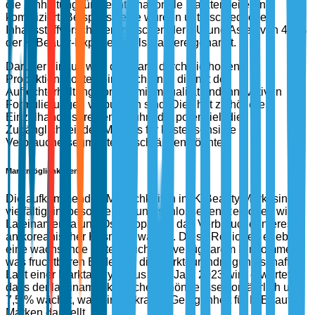
die Einhaltung für die internationale Markterweiterung
kompliziert. Beispielsweise wurden unterschiedliche
Inhaltsstoffvorschriften zwischen der EU und Asien von 48 %
der K-Beauty-Exporteure als Barriere genannt.
Darüber hinaus wird der Markt durch die hohen
Produktionskosten eingeschränkt, die mit der
Aufrechterhaltung von Premiumqualität und innovativen
Formulierungen verbunden sind. Dies hat zu höheren
Einzelhandelspreisen geführt, die potenziell die
Zugänglichkeit des Marktes für kostensensible
Verbrauchersegmente einschränken könnten.
Marktmöglichkeiten
Die aufkommenden Möglichkeiten im K-Beauty Markt sind
vielfältig, insbesondere in unerschlossenen Regionen wie
Lateinamerika und Osteuropa, wo das Verbraucherinteresse
an koreanischer Kosmetik wächst. Diese Regionen erleben
eine wachsende Mittelschicht mit verfügbarem Einkommen,
was fruchtbaren Boden für die Marktdurchdringung schafft.
Laut einer Marktanalyse aus dem Jahr 2023 wird erwartet,
dass der lateinamerikanische Schönheitssektor jährlich um
7,5 % wächst, was eine lukrative Gelegenheit für K-Beauty
Marken darstellt.