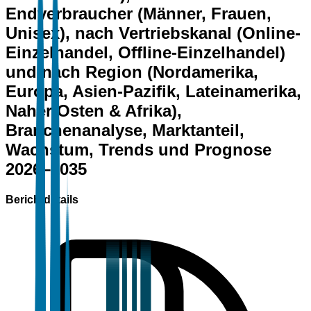
Endverbraucher (Männer, Frauen,
Unisex), nach Vertriebskanal (Online-
Einzelhandel, Offline-Einzelhandel)
und nach Region (Nordamerika,
Europa, Asien-Pazifik, Lateinamerika,
Naher Osten & Afrika),
Branchenanalyse, Marktanteil,
Wachstum, Trends und Prognose
2026–2035
Berichtdetails