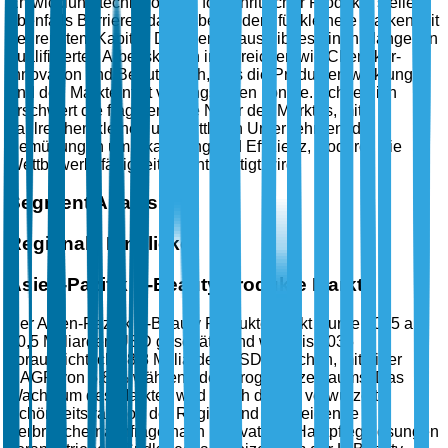
Entwicklung technologisch fortschrittlicher Produkte stellen
ebenfalls Barrieren dar, insbesondere für kleinere Marken mit
begrenztem Kapital. Darüber hinaus gibt es einen Mangel an
qualifizierten Arbeitskräften in Bereichen wie Chemiker-
Innovation und Beauty-Tech, was die Produktentwicklung
und den Markteintritt verlangsamen könnte. Schließlich
erschwert die fragmentierte Natur des Marktes, mit
zahlreichen kleinen und mittleren Unternehmen, die
Bemühungen um Skalierung und Effizienz, wodurch die
Wettbewerbsfähigkeit beeinträchtigt wird.
Segment Analysis
Regionale Einblicke
Asien-Pazifik K-Beauty Produkte Markt
Der Asien-Pazifik K-Beauty Produkte Markt wurde 2025 auf
10,5 Milliarden USD geschätzt und wird bis 2035
voraussichtlich 18,8 Milliarden USD erreichen, mit einer
CAGR von 5,8 % während des Prognosezeitraums. Das
Wachstum des Marktes wird durch die tief verwurzelte
Schönheitstradition der Region und die steigende
Verbrauchernachfrage nach innovativen Hautpflegelösungen