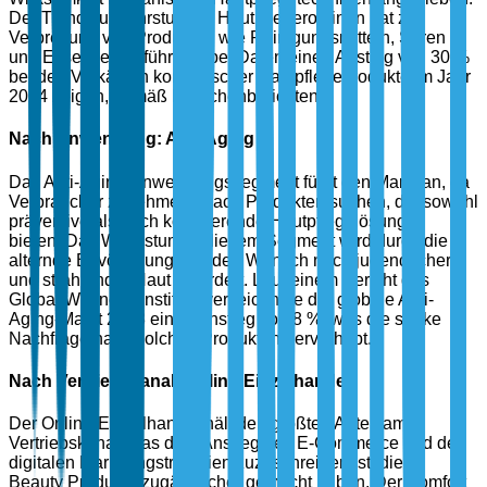
Der Trend zu mehrstufigen Hautpflegeroutinen hat zur
Verbreitung von Produkten wie Reinigungsmitteln, Seren
und Essenzen geführt, wobei Daten einen Anstieg von 30 %
bei den Verkäufen koreanischer Hautpflegeprodukte im Jahr
2024 zeigen, gemäß Branchenberichten.
Nach Anwendung: Anti-Aging
Das Anti-Aging-Anwendungssegment führt den Markt an, da
Verbraucher zunehmend nach Produkten suchen, die sowohl
präventive als auch korrigierende Hautpflegelösungen
bieten. Das Wachstum in diesem Segment wird durch die
alternde Bevölkerung und den Wunsch nach jugendlicher
und strahlender Haut gefördert. Laut einem Bericht des
Global Wellness Institute verzeichnete der globale Anti-
Aging-Markt 2023 einen Anstieg von 8 %, was die starke
Nachfrage nach solchen Produkten hervorhebt.
Nach Vertriebskanal: Online-Einzelhandel
Der Online-Einzelhandel hält den größten Anteil am
Vertriebskanal, was dem Anstieg des E-Commerce und der
digitalen Marketingstrategien zuzuschreiben ist, die K-
Beauty Produkte zugänglicher gemacht haben. Der Komfort