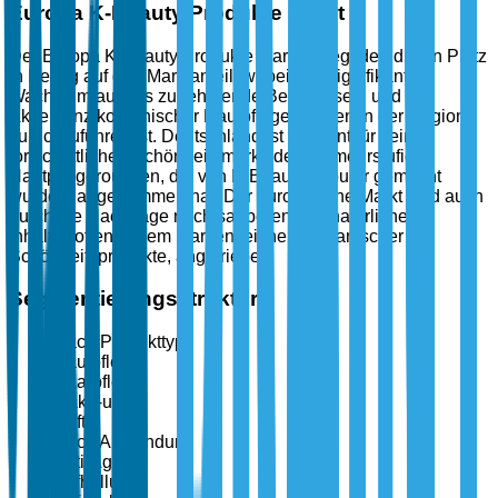
Europa K-Beauty Produkte Markt
Der Europa K-Beauty Produkte Markt belegt den dritten Platz
in Bezug auf den Marktanteil, wobei das signifikante
Wachstum auf das zunehmende Bewusstsein und die
Akzeptanz koreanischer Hautpflegeroutinen in der Region
zurückzuführen ist. Deutschland ist bekannt für seinen
fortschrittlichen Schönheitsmarkt, der die mehrstufigen
Hautpflegeroutinen, die von K-Beauty populär gemacht
wurden, angenommen hat. Der europäische Markt wird auch
durch die Nachfrage nach sauberen und natürlichen
Inhaltsstoffen, einem Markenzeichen koreanischer
Schönheitsprodukte, angetrieben.
Segmentierungsstruktur
Nach Produkttyp
Hautpflege
Haarpflege
Make-up
Düfte
Nach Anwendung
Anti-Aging
Aufhellung