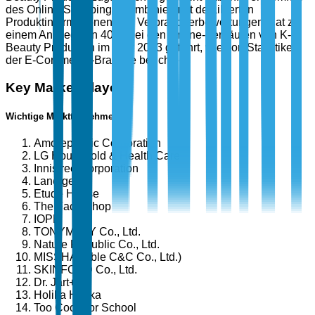
des Online-Shoppings, kombiniert mit detaillierten
Produktinformationen und Verbraucherbewertungen, hat zu
einem Anstieg von 40 % bei den Online-Verkäufen von K-
Beauty Produkten im Jahr 2023 geführt, wie von Statistiken
der E-Commerce-Branche berichtet.
Key Market Players
Wichtige Marktteilnehmer
Amorepacific Corporation
LG Household & Health Care
Innisfree Corporation
Laneige
Etude House
The Face Shop
IOPE
TONYMOLY Co., Ltd.
Nature Republic Co., Ltd.
MISSHA (Able C&C Co., Ltd.)
SKINFOOD Co., Ltd.
Dr. Jart+
Holika Holika
Too Cool For School