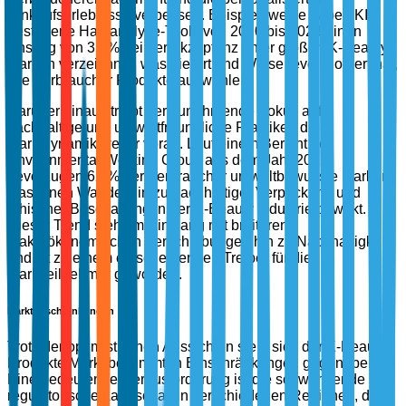
Einkaufserlebnisse verbessert. Beispielsweise haben KI-
gesteuerte Hautanalyse-Tools von 2020 bis 2023 einen
Anstieg von 35 % bei der Akzeptanz unter großen K-Beauty
Marken verzeichnet, was die Art und Weise revolutioniert hat,
wie Verbraucher Produkte auswählen.
Darüber hinaus treibt der zunehmende Fokus auf
nachhaltige und umweltfreundliche Praktiken die
Marktdynamik weiter voran. Laut einem Bericht der
Environmental Working Group aus dem Jahr 2022
bevorzugen 62 % der Verbraucher umweltbewusste Marken,
was einen Wandel hin zu nachhaltiger Verpackung und
ethischer Beschaffung in der K-Beauty Industrie bewirkt.
Dieser Trend steht im Einklang mit breiteren
makroökonomischen Verschiebungen hin zu Nachhaltigkeit
und ist zu einem entscheidenden Treiber für die
Marktteilnehmer geworden.
Marktbeschränkungen
Trotz der optimistischen Aussichten sieht sich der K-Beauty
Produkte Markt bestimmten Einschränkungen gegenüber.
Eine bedeutende Herausforderung ist die schwankende
regulatorische Landschaft in verschiedenen Regionen, die