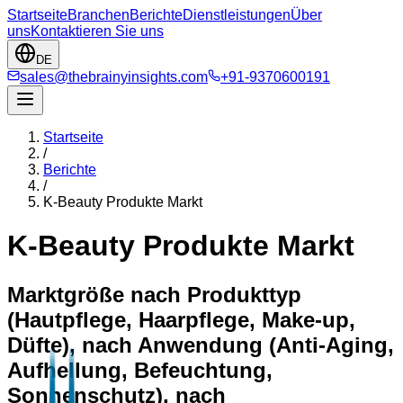
Startseite
Branchen
Berichte
Dienstleistungen
Über
uns
Kontaktieren Sie uns
DE
sales@thebrainyinsights.com
+91-9370600191
Startseite
/
Berichte
/
K-Beauty Produkte Markt
K-Beauty Produkte Markt
Marktgröße nach Produkttyp
(Hautpflege, Haarpflege, Make-up,
Düfte), nach Anwendung (Anti-Aging,
Aufhellung, Befeuchtung,
Sonnenschutz), nach