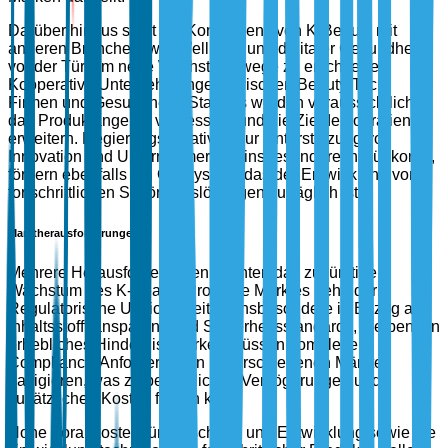
Darüber hinaus steht die Konvergenz von K-Beauty mit
anderen Branchen, wie Wellness und digitaler Gesundheit,
vor der Tür, um neue Wachstumswege zu erschließen.
Kooperative Unternehmungen zwischen Beauty-Tech-
Firmen und Gesundheits-Startups werden voraussichtlich
das Produktangebot verbessern und die Zieldemografien
erweitern. Regierungsinitiativen zur Unterstützung von
Innovation und Unternehmertum, insbesondere in Südkorea,
fördern ebenfalls ein Ökosystem, das der Entwicklung von
fortschrittlichen Schönheitslösungen zuträglich ist.
Marktherausforderungen
Mehrere Herausforderungen könnten das zukünftige
Wachstum des K-Beauty Produkte Marktes behindern.
Regulatorische Unsicherheiten, insbesondere in Bezug auf
Inhaltsstofftransparenz und Sicherheitsstandards, bleiben ein
erhebliches Hindernis. Marken müssen komplexe
Compliance-Anforderungen in verschiedenen Märkten
navigieren, was zu betrieblichen Verzögerungen und
zusätzlichen Kosten führen kann.
Hohe Vorabkosten für Forschung und Entwicklung sowie die