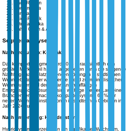
Nach Region
Nordamerika
Europa
Asien-Pazifik
Lateinamerika
Naher Osten & Afrika
Segmentanalyse
Nach Produkttyp: Kompakt
Das kompakte Segment wird 2025 voraussichtlich den
größten Marktanteil haben, angetrieben durch die steigende
Nachfrage nach platzsparenden Lösungen in städtischen
Wohngebieten. Der wachsende Trend zu minimalistischen
Wohnräumen und der Bedarf an unauffälligen
Energiespeicherlösungen sind wichtige Treiber. Laut einem
Branchenbericht machten kompakte Systeme 60 % der
neuen Wohnungsinstallationen in städtischen Gebieten im
Jahr 2024 aus.
Nach Anwendung: Hybridsysteme
Hybridsysteme verzeichnen ein signifikantes Wachstum,