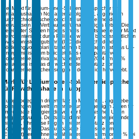
Der Markt für Lithium-Ionen-Solarenergiespeicher für
Privathaushalte in Nordamerika folgt dicht, angetrieben
durch technologische Fortschritte und zunehmendes
Bewusstsein der Verbraucher für nachhaltiges Leben. Die
Vereinigten Staaten heben sich als ein entscheidender Markt
hervor, unterstützt durch Politiken wie den bundesstaatlichen
Investitionssteuergutschrift (ITC), die entscheidend zur
Förderung von Solarinstallationen beigetragen hat. Das US-
Energieministerium berichtet, dass die Kapazität von
Solarenergie in Privathaushalten im Jahr 2024 um 15 %
gewachsen ist, was die wachsende Akzeptanz von
Solarenergiespeicherlösungen in der Region hervorhebt.
Markt für Lithium-Ionen-Solarenergiespeicher
für Privathaushalte in Europa
Europa belegt den dritten Platz im Marktanteil, angetrieben
von strengen Umweltvorschriften und ehrgeizigen Zielen für
erneuerbare Energien, die von der Europäischen Union
festgelegt wurden. Deutschland, mit seiner Energiewende-
Initiative, führt diese Region bei der Akzeptanz von
Solarenergie an. Das Europäische Statistische Amt
(Eurostat) verzeichnet ein jährliches Wachstum von 20 % bei