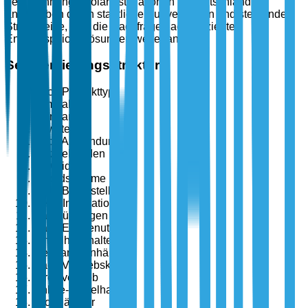
den Wohnungs-Solarinstallationen in Deutschland,
angetrieben durch staatliche Subventionen und steigende
Strompreise, was die Nachfrage nach effizienten
Energiespeicherlösungen weiter antreibt.
Segmentierungsstruktur
Nach Produkttyp
Kompakt
Standard
Erweiterbar
Nach Anwendung
Netzgebunden
Off-Grid
Hybridsysteme
Nach Bereitstellung
Neue Installationen
Nachrüstungen
Nach Endbenutzer
Einzelhaushalte
Mehrfamilienhäuser
Nach Vertriebskanal
Direktvertrieb
Online-Einzelhandel
Großhändler