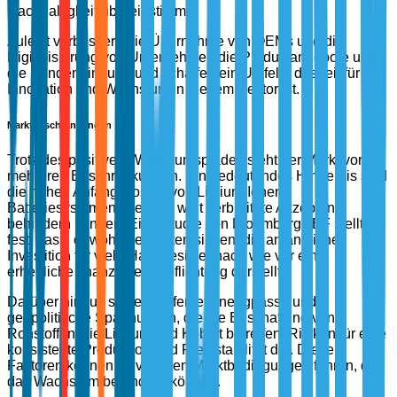
Nachhaltigkeit übereinstimmt.
Zuletzt verbessern die Übernahme von OEMs und die
Digitalisierung von Unternehmen die Produktangebote und
die Kundenbindung und schaffen ein Umfeld, das reif für
Innovation und Wachstum in diesem Sektor ist.
Marktbeschränkungen
Trotz des positiven Wachstumspfades steht der Markt vor
mehreren Beschränkungen. Ein bedeutendes Hindernis sind
die hohen Anfangskosten von Lithium-Ionen-
Batteriesystemen, die eine weit verbreitete Akzeptanz
behindern können. Eine Studie von BloombergNEF stellte
fest, dass, obwohl die Kosten sinken, die anfängliche
Investition für viele Hausbesitzer nach wie vor eine
erhebliche finanzielle Verpflichtung darstellt.
Darüber hinaus stellen Lieferkettenengpässe und
geopolitische Spannungen, die die Beschaffung von
Rohstoffen wie Lithium und Kobalt betreffen, Risiken für eine
konsistente Produktion und Preisstabilität dar. Diese
Faktoren können zu volatilen Marktbedingungen führen, die
das Wachstum behindern können.