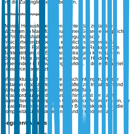
und die Zugänglichkeit verbessern.
Marktherausforderungen
Mehrere Herausforderungen könnten das zukünftige
Wachstum im Markt für Lithium-Ionen-Solarenergiespeicher
für Privathaushalte behindern. Regulatorische
Unsicherheiten bleiben ein erhebliches Hindernis, da
inkonsistente Politiken in verschiedenen Regionen den
Markteintritt und die Expansionsstrategien komplizieren
können. Hohe Anfangskosten bleiben ein Hindernis,
insbesondere in Entwicklungsmärkten, in denen finanzielle
Ressourcen begrenzt sind.
Infrastruktur- und technische Einschränkungen, wie der
Bedarf an qualifizierten Arbeitskräften zur Installation und
Wartung dieser Systeme, stellen ebenfalls
Herausforderungen dar. Darüber hinaus ist der Markt
fragmentiert, mit komplexen Compliance-Anforderungen, die
je nach Region variieren, was die Betriebskosten und die
Komplexität für Hersteller und Händler erhöhen kann.
Segment Analysis