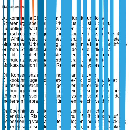
Marktchancen
Aufkommende Chancen im Markt für Lithium-Ionen-
Solarenergiespeicher für Privathaushalte sind bereit,
zukünftiges Wachstum freizusetzen. Die Expansion in
unerschlossene Regionen, insbesondere in Asien-Pazifik
und Afrika, bietet erhebliches Potenzial, da diese Gebiete
eine rasante Urbanisierung und steigende Energienachfrage
erleben. Staatliche Anreize in Ländern wie Indien, das
erhebliche Mittel für Projekte im Bereich erneuerbare
Energien zugesagt hat, werden voraussichtlich die
Marktexpansion in diesen Regionen katalysieren.
Die Konvergenz angrenzender Branchen, wie
Elektrofahrzeuge und Smart-Home-Technologien, bietet
zusätzliche Wachstumswege. Unternehmen, die diese
Technologien mit Solarenergiespeicherlösungen integrieren,
können umfassende Energieökosysteme schaffen, die den
modernen Verbraucherbedürfnissen gerecht werden.
Darüber hinaus ist die Innovationspipeline reich an
Potenzial, da Risikokapital in Startups fließt, die sich auf die
Verbesserung von Batterietechnologien und die Entwicklung
neuer Geschäftsmodelle konzentrieren, die Kosten senken