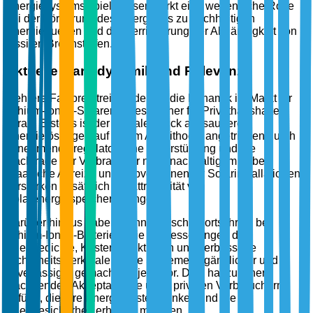
Energiesystems spielt dieser Markt eine wesentliche Rolle
bei der Förderung des Übergangs zu nachhaltigen
Energiequellen und der Verringerung der Abhängigkeit von
fossilen Brennstoffen.
Aktuelle Marktdynamik und Relevanz
Mehrere Faktoren treiben derzeit die Dynamik im Markt für
Lithium-Ionen-Solarenergiespeicher für Privathaushalte
voran. Erstens ist der globale Druck auf saubere
Energielösungen auf einem Allzeithoch, angetrieben durch
zunehmende regulatorische Unterstützung und die
Nachfrage der Verbraucher nach nachhaltigem Leben.
Staatliche Anreize und Subventionen für Solarinstallationen
verstärken zusätzlich die Attraktivität von
Solarenergiespeicherlösungen.
Darüber hinaus haben technologische Fortschritte bei
Lithium-Ionen-Batterien, wie Verbesserungen der
Energiedichte, Kostenreduktionen und verbesserte
Sicherheitsmerkmale, diese Systeme zugänglicher und
zuverlässiger gemacht als je zuvor. Dies hat zu einer
wachsenden Akzeptanzrate unter privaten Verbrauchern
geführt, die ihre Energiekosten senken und die
Energiesicherheit erhöhen möchten.