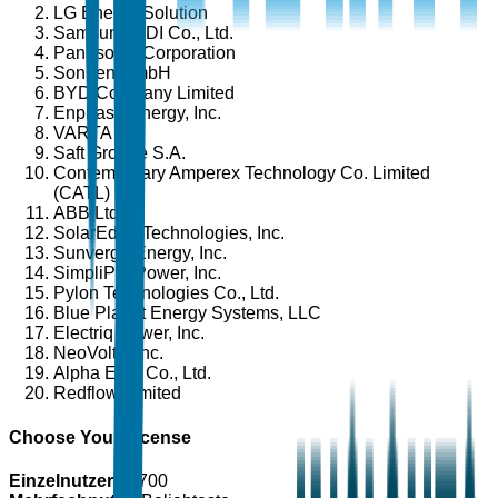
LG Energy Solution
Samsung SDI Co., Ltd.
Panasonic Corporation
Sonnen GmbH
BYD Company Limited
Enphase Energy, Inc.
VARTA AG
Saft Groupe S.A.
Contemporary Amperex Technology Co. Limited
(CATL)
ABB Ltd.
SolarEdge Technologies, Inc.
Sunverge Energy, Inc.
SimpliPhi Power, Inc.
Pylon Technologies Co., Ltd.
Blue Planet Energy Systems, LLC
Electriq Power, Inc.
NeoVolta, Inc.
Alpha ESS Co., Ltd.
Redflow Limited
Choose Your License
Einzelnutzer
$
4,700