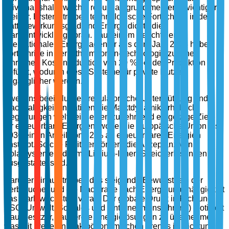
Privathaushalte wächst robust aufgrund mehrerer wichtiger
Treiber. Erstens treiben technologische Fortschritte in der
Batteriewirkungsgrad und Energiedichte die
Marktentwicklung voran. Laut einem Bericht der
Internationalen Energieagentur aus dem Jahr 2023 haben
Fortschritte in der Lithium-Ionen-Technologie zu einer
jährlichen Kostenreduktion von 20 % bei der Produktion
geführt, wodurch diese Systeme für private Nutzer
zugänglicher werden.
Zweitens beeinflussen regulatorische Unterstützung und
Nachhaltigkeitsinitiativen die Marktdynamik erheblich.
Regierungen weltweit setzen zunehmend ehrgeizige Ziele
für erneuerbare Energien, wobei die Europäische Union bis
2030 einen Anteil von 32 % an erneuerbaren Energien
anstrebt. Solche Politiken fördern die Akzeptanz von
Solarsystemen, die mit Lithium-Ionen-Speicherlösungen
ausgestattet sind.
Darüber hinaus treiben das steigende Bewusstsein der
Verbraucher und die Nachfrage nach Energieunabhängigkeit
das Marktwachstum voran. Der globale Druck in Richtung
ESG (Umwelt, Soziales und Unternehmensführung) motiviert
Hausbesitzer, sauberere Energielösungen zu übernehmen,
was mit breiteren makroökonomischen Trends in Richtung