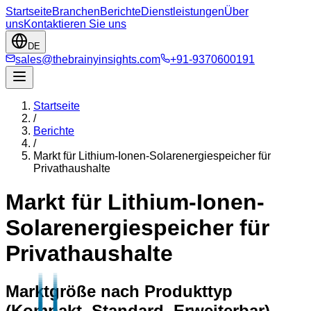
Startseite
Branchen
Berichte
Dienstleistungen
Über
uns
Kontaktieren Sie uns
DE
sales@thebrainyinsights.com
+91-9370600191
Startseite
/
Berichte
/
Markt für Lithium-Ionen-Solarenergiespeicher für
Privathaushalte
Markt für Lithium-Ionen-
Solarenergiespeicher für
Privathaushalte
Marktgröße nach Produkttyp
(Kompakt, Standard, Erweiterbar),