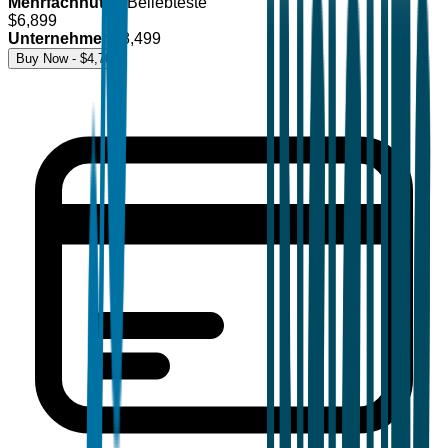
Mehrfachnutzer
Beliebteste
$
6,899
Unternehmen
$
8,499
Buy Now - $
4,700