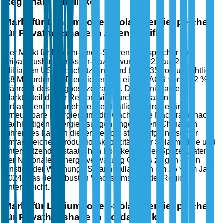
Regionale Einblicke
Markt für Lithium-Ionen-Solarenergiespeicher
für Privathaushalte in Asien-Pazifik
Der Markt für Lithium-Ionen-Solarenergiespeicher für
Privathaushalte in Asien-Pazifik wurde 2025 auf 2,5
Milliarden USD geschätzt und wird bis 2035 voraussichtlich
7,8 Milliarden USD erreichen, mit einer CAGR von 11,2 %
während des Prognosezeitraums. Der signifikante
Marktanteil dieser Region wird durch die rasante
Urbanisierung, zunehmende staatliche Anreize für
erneuerbare Energien und die wachsende Nachfrage nach
nachhaltigen Energielösungen angetrieben. China, ein
führendes Land in dieser Region, steht aufgrund seiner
umfangreichen Produktionskapazitäten für Solarmodule und
unterstützenden staatlichen Politiken an der Spitze. Daten
der Nationalen Energieverwaltung Chinas zeigen einen
Anstieg der Wohnungs-Solarinstallationen um 25 % im Jahr
2024, was den robusten Wachstumspfad der Region
unterstreicht.
Markt für Lithium-Ionen-Solarenergiespeicher
für Privathaushalte in Nordamerika