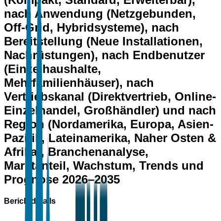
nach Anwendung (Netzgebunden,
Off-Grid, Hybridsysteme), nach
Bereitstellung (Neue Installationen,
Nachrüstungen), nach Endbenutzer
(Einzelhaushalte,
Mehrfamilienhäuser), nach
Vertriebskanal (Direktvertrieb, Online-
Einzelhandel, Großhändler) und nach
Region (Nordamerika, Europa, Asien-
Pazifik, Lateinamerika, Naher Osten &
Afrika), Branchenanalyse,
Marktanteil, Wachstum, Trends und
Prognose 2026–2035
Berichtdetails