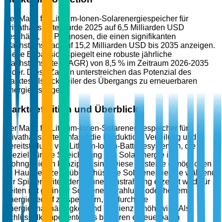
Der Markt für Lithium-Ionen-Solarenergiespeicher für
Privathaushalte wurde 2025 auf 6,5 Milliarden USD
geschätzt, mit Prognosen, die einen signifikanten
Wachstumspfad auf 15,2 Milliarden USD bis 2035 anzeigen.
Diese Expansion spiegelt eine robuste jährliche
Wachstumsrate (CAGR) von 8,5 % im Zeitraum 2026-2035
wider. Diese Zahlen unterstreichen das Potenzial des
Marktes als Eckpfeiler des Übergangs zu erneuerbaren
Energielösungen.
Marktdefinition und Überblick
Der Markt für Lithium-Ionen-Solarenergiespeicher für
Privathaushalte umfasst die Produktion, Verteilung und
Bereitstellung von Lithium-Ionen-Batteriesystemen, die
speziell für die Speicherung von Solarenergie in
Wohngebieten konzipiert sind. Diese Systeme ermöglichen
es Hausbesitzern, überschüssige Solarenergie, die während
der Spitzenzeiten der Sonneneinstrahlung erzeugt wird, für
Zeiten mit geringer Sonneneinstrahlung oder hohem
Energiebedarf zu speichern, wodurch die
Energieunabhängigkeit und Effizienz erhöht wird. Als
Schlüsselkomponente des breiteren erneuerbaren