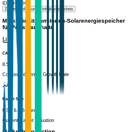
ID
TBI-83049
Zusammenfassung
Inhaltsverzeichnis
Markt für Lithium-Ionen-Solarenergiespeicher
für Privathaushalte
CAGR
8.5%
Compound Annual Growth Rate
Market Size
USD 6.5 Billion
Current Market Valuation
Market Introduction