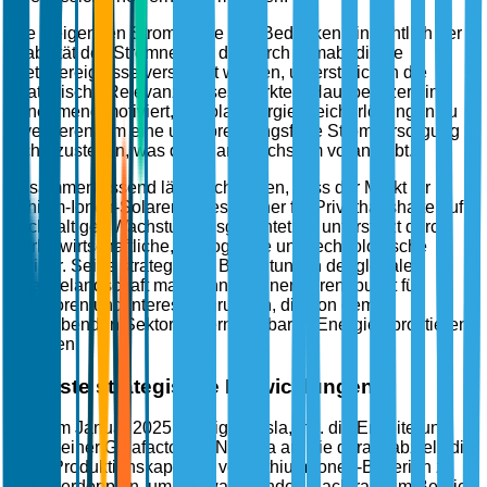
Die steigenden Strompreise und Bedenken hinsichtlich der
Stabilität des Stromnetzes, die durch klimabedingte
Wetterereignisse verschärft werden, unterstreichen die
strategische Relevanz dieses Marktes. Hausbesitzer sind
zunehmend motiviert, in Solarenergiespeicherlösungen zu
investieren, um eine unterbrechungsfreie Stromversorgung
sicherzustellen, was das Marktwachstum vorantreibt.
Zusammenfassend lässt sich sagen, dass der Markt für
Lithium-Ionen-Solarenergiespeicher für Privathaushalte auf
nachhaltiges Wachstum ausgerichtet ist, unterstützt durch
starke wirtschaftliche, ökologische und technologische
Treiber. Seine strategische Bedeutung in der globalen
Energielandschaft macht ihn zu einem Brennpunkt für
Investoren und Interessengruppen, die von dem
aufstrebenden Sektor der erneuerbaren Energien profitieren
möchten.
Jüngste strategische Entwicklungen
Im Januar 2025 kündigte Tesla, Inc. die Erweiterung
seiner Gigafactory in Nevada an, die darauf abzielt, die
Produktionskapazität von Lithium-Ionen-Batterien zu
verdoppeln, um der wachsenden Nachfrage im Bereich