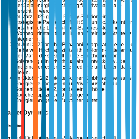
der Solarenergiespeicherung für Privathaushalte
gerecht zu werden.
Im März 2025 gab LG Energy Solution eine
strategische Partnerschaft mit Sunrun Inc. bekannt, um
fortschrittliche Lithium-Ionen-Batteriesysteme in
Wohnsolarinstallationen in den Vereinigten Staaten zu
integrieren.
Im Juni 2025 brachte Panasonic Corporation eine neue
Reihe von Hochkapazitäts-Lithium-Ionen-Batterien auf
den Markt, die speziell für die Speicherung von
Solarenergie in Privathaushalten entwickelt wurden
und eine verbesserte Energiedichte und Lebensdauer
bieten.
Im Oktober 2025 stellte Sonnen GmbH sein neuestes
Energiespeichersystem für Privathaushalte, die
SonnenBatterie 12, vor, das eine erhöhte
Speicherkapazität und intelligente
Energiemanagementfunktionen bietet.
Market Dynamics
Markttreiber
Der Markt für Lithium-Ionen-Solarenergiespeicher für