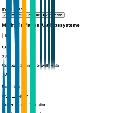
ID
TBI-58686
Zusammenfassung
Inhaltsverzeichnis
Markt für Marine Antriebssysteme
CAGR
3.8%
Compound Annual Growth Rate
Market Size
USD 11 Billion
Current Market Valuation