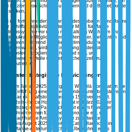
Akteuren an, die innovative Lösungen nutzen möchten, um
die Effizienz von Schiffen zu steigern und die Betriebskosten
zu senken.
Mit der fortwährenden Expansion des globalen Handels und
der Schifffahrtsaktivitäten steht der Markt für Marine
Antriebssysteme vor einem nachhaltigen Wachstum und
bietet lukrative Möglichkeiten für Hersteller, Lieferanten und
Investoren. Während sich die maritime Industrie
weiterentwickelt, wird die Einführung modernster
Antriebstechnologien entscheidend sein, um
Wettbewerbsvorteile und betriebliche Exzellenz
voranzutreiben.
Jüngste strategische Entwicklungen
Im Januar 2025 kündigte die Wärtsilä Corporation die
Einführung eines neuen hybriden Antriebssystems an,
das die Kraftstoffeffizienz um 15 % verbessert.
Rolls-Royce Holdings plc trat im März 2025 eine
strategische Partnerschaft mit einem führenden
Unternehmen für grüne Technologie ein, um
nachhaltige Antriebssysteme zu entwickeln.
Bis August 2025 erweiterte Caterpillar Inc. seine
Marine-Abteilung durch die Übernahme eines