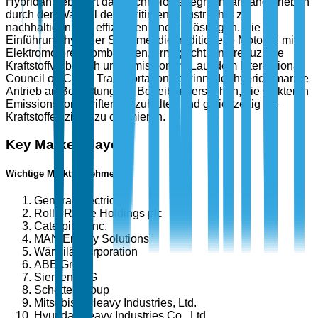
Hybridantrieb führt das Technologiesegment an, angetrieben
durch den Wandel der maritimen Industrie hin zu
nachhaltigen und effizienten Energielösungen. Die
Einführung hybrider Systeme, die traditionelle Motoren mit
Elektromotoren kombinieren, ermöglicht eine reduzierte
Kraftstoffverbrauch und Emissionen. Laut dem International
Council on Clean Transportation gewinnt der hybride marine
Antrieb an Bedeutung, da Betreiber versuchen, die strikteren
Emissionsvorschriften einzuhalten und gleichzeitig die
Kraftstoffeffizienz zu optimieren.
Key Market Players
Wichtige Marktteilnehmer
General Electric
Rolls-Royce Holdings plc
Caterpillar Inc.
MAN Energy Solutions
Wärtsilä Corporation
ABB Group
Siemens AG
Schottel Group
Mitsubishi Heavy Industries, Ltd.
Hyundai Heavy Industries Co., Ltd.