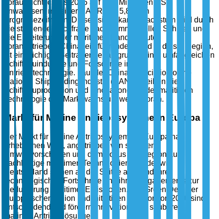
voraussichtlich bis 2035 auf 11,2 Milliarden USD
anwachsen, mit einer CAGR von 5,8 % im
Prognosezeitraum. Dieses signifikante Wachstum wird durch
die steigende Nachfrage nach kommerziellen Schiffen und
die Erweiterung der maritimen Handelsrouten
vorangetrieben. China, ein führendes Land in dieser Region,
ist ein wichtiger Beitragender aufgrund seiner umfangreichen
Schiffbauindustrie und Fortschritte in der
Antriebstechnologie. Laut der China Association of the
National Shipbuilding Industry (CANSI) treiben die
Schiffbauproduktion und Innovationen in der maritimen
Technologie das Marktwachstum weiter voran.
Markt für Marine Antriebssysteme in Europa
Der Markt für Marine Antriebssysteme in Europa hat
erheblichen Wert, angetrieben von strengen
Umweltvorschriften und dem Fokus der Region auf
nachhaltige maritimen Technologien. Länder wie
Deutschland stehen an der Spitze aufgrund ihrer
technologischen Fortschritte und ihres Engagements zur
Reduzierung maritimer Emissionen. Der Green Deal der
Europäischen Union und Initiativen wie Horizon 2020 sind
entscheidend und fördern Innovationen in saubereren
marinen Antriebslösungen.