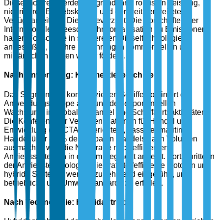
Dieselmotoren werden aufgrund ihrer robusten Leistung,
niedrigeren Betriebskosten und der weit verbreiteten
Verfügbarkeit von Diesel bevorzugt. Die Vorschriften der
Internationalen Seeschifffahrtsorganisation zu Emissionen
haben Fortschritte in saubereren Dieseltechnologien
angestoßen, die ihre Einführung in kommerziellen und
militärischen Flotten weiter fördern.
Nach Anwendung: Kommerzielle Schiffe
Das Segment der kommerziellen Schiffe dominiert die
Anwendungsgruppe aufgrund des exponentiellen
Wachstums im globalen Handel und Schifffahrtsaktivitäten.
Die Konferenz der Vereinten Nationen für Handel und
Entwicklung (UNCTAD) berichtete, dass der maritime
Handel über 80 % des globalen Handels nach Volumen
ausmachte, was die Nachfrage nach effizienten
Antriebssystemen in diesem Segment antreibt. Fortschritte in
der Antriebstechnologie, wie kraftstoffeffiziente Motoren und
hybride Systeme, werden zunehmend eingeführt, um
betriebliche und Umweltstandards zu erfüllen.
Nach Technologie: Hybridantrieb