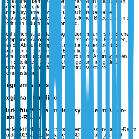
gibt es einen bemerkenswerten Mangel an qualifizierten
Arbeitskräften, die in der Lage sind, komplexe
Antriebssysteme zu warten und zu betreiben, eine
Herausforderung, die durch eine alternde Belegschaft in der
maritimen Industrie verschärft wird.
Schließlich ist der Markt fragmentiert, mit unterschiedlichen
Compliance-Anforderungen in verschiedenen Regionen,
was die Abläufe kompliziert und die Skalierbarkeit von
Lösungen einschränkt. Die Bewältigung dieser
Herausforderungen erfordert koordinierte Anstrengungen
aller Beteiligten, um ein nachhaltiges und integratives
Wachstum im Markt für Marine Antriebssysteme
sicherzustellen.
Segment Analysis
Regionale Einblicke
Markt für Marine Antriebssysteme im Asien-
Pazifik-Raum
Der Markt für Marine Antriebssysteme im Asien-Pazifik-Raum
wurde 2025 auf 6,5 Milliarden USD geschätzt und wird