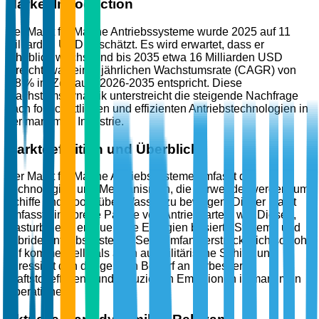
Market Introduction
Der Markt für Marine Antriebssysteme wurde 2025 auf 11
Milliarden USD geschätzt. Es wird erwartet, dass er
erheblich wächst und bis 2035 etwa 16 Milliarden USD
erreicht, was einer jährlichen Wachstumsrate (CAGR) von
3,8 % im Zeitraum 2026-2035 entspricht. Diese
Wachstumsdynamik unterstreicht die steigende Nachfrage
nach fortschrittlichen und effizienten Antriebstechnologien in
der maritimen Industrie.
Marktdefinition und Überblick
Der Markt für Marine Antriebssysteme umfasst die
Technologien und Mechanismen, die verwendet werden, um
Schiffe und Boote über Wasser zu bewegen. Dieser Markt
umfasst eine breite Palette von Antriebsarten, wie Diesel-,
Gasturbinen-, erneuerbare Energien basierte Systeme und
hybride Antriebssysteme. Sein Umfang erstreckt sich sowohl
auf kommerzielle als auch auf militärische Schiffe und
adressiert den dringenden Bedarf an verbesserter
Kraftstoffeffizienz und reduzierten Emissionen in maritimen
Operationen.