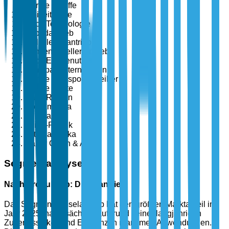
Marine Schiffe
Freizeitboote
Nach Technologie
Hybridantrieb
Voll-Elektroantrieb
Konventioneller Antrieb
Nach Endbenutzer
Schiffbauunternehmen
Marine Transportbetreiber
Marine Kräfte
Nach Region
Nordamerika
Europa
Asien-Pazifik
Lateinamerika
Naher Osten & Afrika
Segmentanalyse
Nach Produkttyp: Dieselantrieb
Das Segment Dieselantrieb hat den größten Marktanteil im
Jahr 2025, hauptsächlich aufgrund seiner langjährigen
Zuverlässigkeit und Effizienz in maritimen Anwendungen.