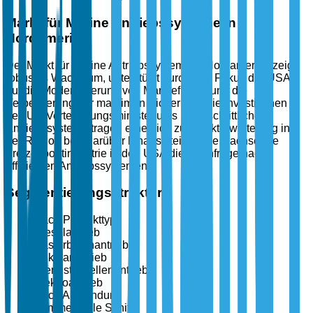
Markt für Marine Antriebssysteme in
Nordamerika
Der Markt für Marine Antriebssysteme in Nordamerika zeigt
robustes Wachstum, unterstützt durch den Fokus der USA
auf die Modernisierung von Marineflotten und die
Verbesserung der maritimen Sicherheit. Die Investitionen
des US-Verteidigungsministeriums in fortschrittliche
Antriebssysteme tragen erheblich zur Markterweiterung in
der Region bei. Darüber hinaus steigert die wachsende
Freizeitbootindustrie in den USA die Nachfrage nach
effizienten Antriebssystemen.
Segmentierungsstruktur
Nach Produkttyp
Dieselantrieb
Gasturbinenantrieb
Nuklearantrieb
Brennstoffzellenantrieb
Elektroantrieb
Nach Anwendung
Kommerzielle Schiffe