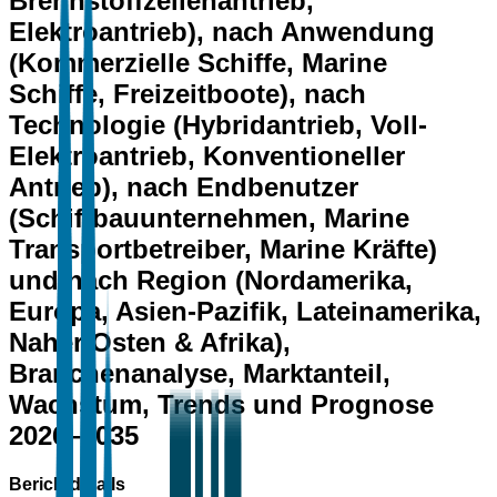
Brennstoffzellenantrieb,
Elektroantrieb), nach Anwendung
(Kommerzielle Schiffe, Marine
Schiffe, Freizeitboote), nach
Technologie (Hybridantrieb, Voll-
Elektroantrieb, Konventioneller
Antrieb), nach Endbenutzer
(Schiffbauunternehmen, Marine
Transportbetreiber, Marine Kräfte)
und nach Region (Nordamerika,
Europa, Asien-Pazifik, Lateinamerika,
Naher Osten & Afrika),
Branchenanalyse, Marktanteil,
Wachstum, Trends und Prognose
2026–2035
Berichtdetails