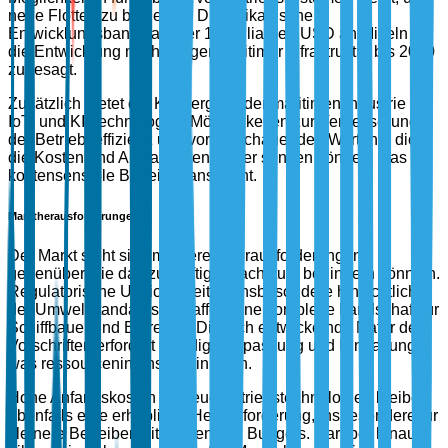
neue Flotten zu bedienen. Die Afrikanische
Entwicklungsbank hat über 10 Milliarden USD an Mitteln für
die Entwicklung nachhaltiger maritimer Infrastruktur bis 2030
zugesagt.
Zusätzlich bietet die Konvergenz der maritimen Industrie mit
IoT- und KI-Technologien Möglichkeiten zur Verbesserung
der Betriebseffizienz und vorausschauenden Wartung, die
die Kosten und Ausfallzeiten weiter senken können, was
kostensensible Betreiber anspricht.
Marktherausforderungen
Der Markt sieht sich mehreren Herausforderungen
gegenüber, die das zukünftige Wachstum behindern könnten.
Regulatorische Unsicherheiten, insbesondere hinsichtlich
der Umweltstandards, schaffen eine komplexe Landschaft für
Schiffbauer und Betreiber. Die sich entwickelnde Natur der
Vorschriften erfordert ständige Anpassung und Einhaltung,
was ressourcenintensiv sein kann.
Hohe Anfangskosten für neue Antriebstechnologien bleiben
ebenfalls eine erhebliche Herausforderung, insbesondere für
kleinere Betreiber mit begrenzten Budgets. Darüber hinaus