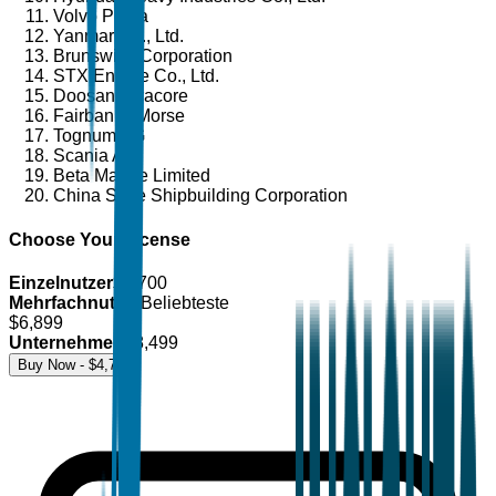
Volvo Penta
Yanmar Co., Ltd.
Brunswick Corporation
STX Engine Co., Ltd.
Doosan Infracore
Fairbanks Morse
Tognum AG
Scania AB
Beta Marine Limited
China State Shipbuilding Corporation
Choose Your License
Einzelnutzer
$
4,700
Mehrfachnutzer
Beliebteste
$
6,899
Unternehmen
$
8,499
Buy Now - $
4,700