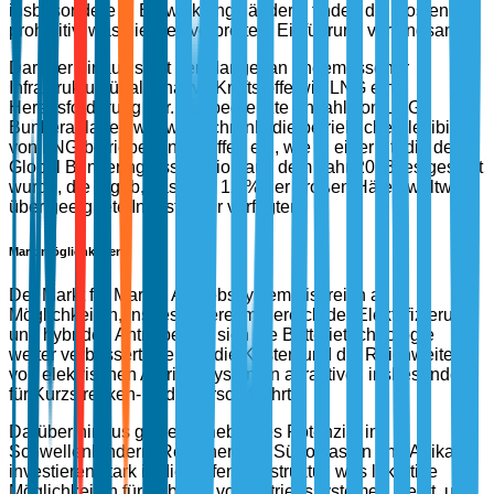
insbesondere in Entwicklungsländern, finden die Kosten
prohibitiv, was die weit verbreitete Einführung verlangsamt.
Darüber hinaus stellt der Mangel an angemessener
Infrastruktur für alternative Kraftstoffe wie LNG eine
Herausforderung dar. Die begrenzte Anzahl von LNG-
Bunkeranlagen weltweit schränkt die betriebliche Flexibilität
von LNG-betriebenen Schiffen ein, wie in einer Studie der
Global Bunkering Association aus dem Jahr 2023 festgestellt
wurde, die ergab, dass nur 12 % der großen Häfen weltweit
über geeignete Infrastruktur verfügten.
Marktmöglichkeiten
Der Markt für Marine Antriebssysteme ist reich an
Möglichkeiten, insbesondere im Bereich der Elektrifizierung
und hybriden Antriebe. Da sich die Batterietechnologie
weiter verbessert, werden die Kosten und die Reichweite
von elektrischen Antriebssystemen attraktiver, insbesondere
für Kurzstrecken- und Fährschifffahrt.
Darüber hinaus gibt es erhebliches Potenzial in
Schwellenländern. Regionen wie Südostasien und Afrika
investieren stark in die Hafeninfrastruktur, was lukrative
Möglichkeiten für Anbieter von Antriebssystemen bietet, um