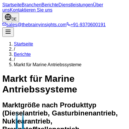
Startseite
Branchen
Berichte
Dienstleistungen
Über
uns
Kontaktieren Sie uns
DE
sales@thebrainyinsights.com
+91-9370600191
Startseite
/
Berichte
/
Markt für Marine Antriebssysteme
Markt für Marine
Antriebssysteme
Marktgröße nach Produkttyp
(Dieselantrieb, Gasturbinenantrieb,
Nuklearantrieb,