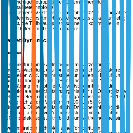
wichtigen europäischen Unternehmens für
marinetechnologie.
Siemens AG stellte im November 2025 ein innovatives
elektrisches Antriebssystem vor, das darauf ausgelegt
ist, die Treibhausgasemissionen in kommerziellen
Schiffen um 30 % zu reduzieren.
Market Dynamics
Markttreiber
Der Markt für Marine Antriebssysteme verzeichnet ein
robustes Wachstum, das von mehreren Schlüsselfaktoren
angetrieben wird. Erstens ist die zunehmende Einführung
grüner Technologien ein wesentlicher Treiber. Mit der
Verschärfung der globalen Umweltvorschriften hat die
Internationale Seeschifffahrtsorganisation (IMO) ehrgeizige
Ziele festgelegt, um die Treibhausgasemissionen bis 2050
im Vergleich zu den Werten von 2008 um 50 % zu
reduzieren. Dieser regulatorische Druck beschleunigt die
Einführung alternativer Antriebssysteme mit Kraftstoffen wie
LNG und elektrische Antriebe, die umweltfreundlicher sind.
Zweitens treiben technologische Fortschritte in