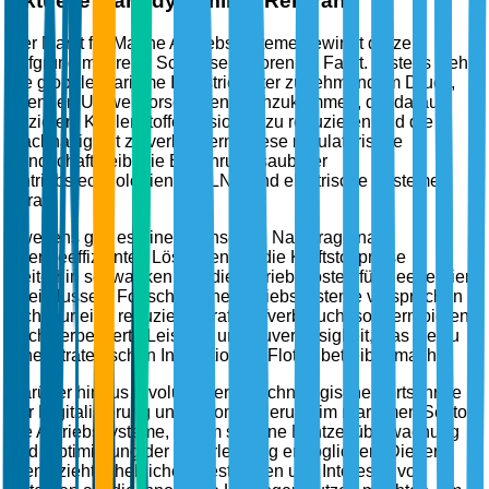
Aktuelle Marktdynamik & Relevanz
Der Markt für Marine Antriebssysteme gewinnt derzeit
aufgrund mehrerer Schlüsselfaktoren an Fahrt. Erstens steht
die globale maritime Industrie unter zunehmendem Druck,
strengen Umweltvorschriften nachzukommen, die darauf
abzielen, Kohlenstoffemissionen zu reduzieren und die
Nachhaltigkeit zu verbessern. Diese regulatorische
Landschaft treibt die Einführung sauberer
Antriebstechnologien wie LNG und elektrische Systeme
voran.
Zweitens gibt es eine wachsende Nachfrage nach
energieeffizienten Lösungen, da die Kraftstoffpreise
weiterhin schwanken und die Betriebskosten für Reedereien
beeinflussen. Fortschrittliche Antriebssysteme versprechen
nicht nur eine reduzierte Kraftstoffverbrauch, sondern bieten
auch verbesserte Leistung und Zuverlässigkeit, was sie zu
einer strategischen Investition für Flottenbetreiber macht.
Darüber hinaus revolutionieren technologische Fortschritte in
der Digitalisierung und Automatisierung im maritimen Sektor
die Antriebssysteme, indem sie eine Echtzeitüberwachung
und -optimierung der Motorleistung ermöglichen. Dieser
Trend zieht erhebliche Investitionen und Interesse von