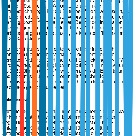
Antriebssystemen das Marktwachstum voran. Die Integration
digitaler Lösungen und Automatisierung in die
Antriebstechnologie hat die Betriebseffizienz verbessert, was
zu einem reduzierten Kraftstoffverbrauch und niedrigeren
Wartungskosten führt. Laut einem Bericht der Internationalen
Energieagentur (IEA) aus dem Jahr 2022 haben digitale
Verbesserungen das Potenzial, die Kraftstoffeffizienz um bis
zu 20 % zu steigern.
Darüber hinaus stärkt die steigende Nachfrage nach
maritimem Handel den Markt. Laut der Konferenz der
Vereinten Nationen für Handel und Entwicklung (UNCTAD)
wird erwartet, dass die globalen maritimen Handelsvolumina
bis 2025 jährlich um 3,4 % wachsen, was die Erweiterung
und Modernisierung von Flotten mit fortschrittlichen
Antriebssystemen erforderlich macht, um der steigenden
Nachfrage gerecht zu werden.
Markthemmnisse
Trotz der positiven Wachstumsdynamik sieht sich der Markt
für Marine Antriebssysteme bestimmten Hemmnissen
gegenüber. Ein bedeutendes Hindernis ist die hohe
anfängliche Kapitalinvestition, die für fortschrittliche
Antriebstechnologien erforderlich ist. Viele Reedereien,