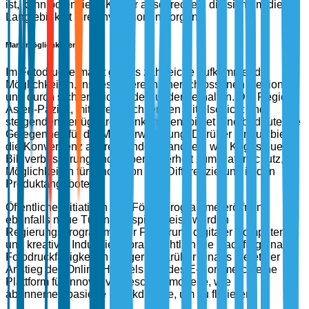
ist, kann potenzielle Käufer abschrecken, die sich um die
Langlebigkeit ihrer Investitionen sorgen.
Marktmöglichkeiten
Im Fotodruckermarkt gibt es zahlreiche aufkommende
Möglichkeiten, insbesondere in unerschlossenen Regionen
und durch sich entwickelnde Kundenverhalten. Die Region
Asien-Pazifik, mit ihrer wachsenden Mittelschicht und
steigenden verfügbaren Einkommen, bietet eine bedeutende
Gelegenheit für die Markterweiterung. Darüber hinaus bietet
die Konvergenz angrenzender Branchen, wie KI-gesteuerte
Bildverbesserung und Cybersicherheit zum Datenschutz,
Möglichkeiten für Innovation und Differenzierung in den
Produktangeboten.
Öffentliche Initiativen und Förderprogramme eröffnen
ebenfalls neue Türen. Beispielsweise werden
Regierungsprogramme zur Förderung digitaler Kompetenz
und kreativer Industrien voraussichtlich die Nachfrage nach
Fotodruckfähigkeiten steigern. Darüber hinaus bietet der
Anstieg des Online-Handels und des E-Commerce eine
Plattform für innovative Geschäftsmodelle, wie
abonnementbasierte Druckdienste, um zu florieren.