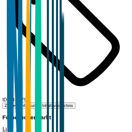
ID
TBI-87798
Zusammenfassung
Inhaltsverzeichnis
Fotodruckermarkt