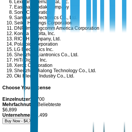
Lexmark International, Inc.
Eastman Kodak Company
Sony Corporation
Samsung Electronics Co., Ltd.
Seiko Holdings Corporation
DNP Imagingcomm America Corporation
Konica Minolta, Inc.
RICOH Company, Ltd.
Polaroid Corporation
LG Electronics Inc.
Shenzhen Liantronics Co., Ltd.
HiTi Digital, Inc.
Xerox Corporation
Shenzhen Jialong Technology Co., Ltd.
Oki Electric Industry Co., Ltd.
Choose Your License
Einzelnutzer
$
4,700
Mehrfachnutzer
Beliebteste
$
6,899
Unternehmen
$
8,499
Buy Now - $
4,700