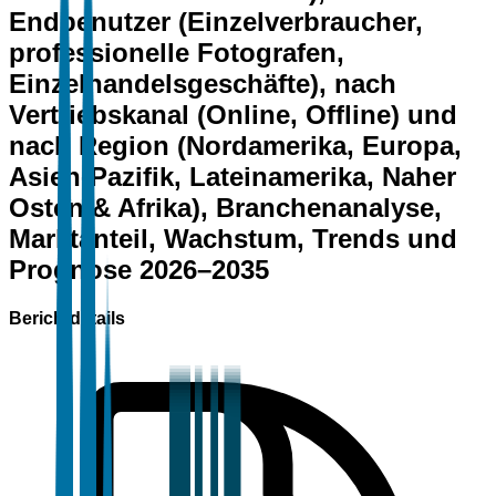
Endbenutzer (Einzelverbraucher,
professionelle Fotografen,
Einzelhandelsgeschäfte), nach
Vertriebskanal (Online, Offline) und
nach Region (Nordamerika, Europa,
Asien-Pazifik, Lateinamerika, Naher
Osten & Afrika), Branchenanalyse,
Marktanteil, Wachstum, Trends und
Prognose 2026–2035
Berichtdetails