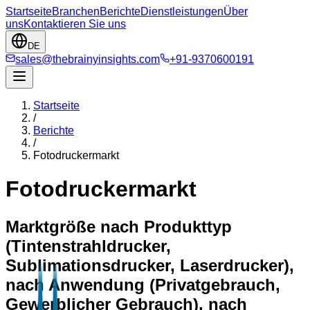
Startseite
Branchen
Berichte
Dienstleistungen
Über
uns
Kontaktieren Sie uns
DE
sales@thebrainyinsights.com
+91-9370600191
Startseite
/
Berichte
/
Fotodruckermarkt
Fotodruckermarkt
Marktgröße nach Produkttyp
(Tintenstrahldrucker,
Sublimationsdrucker, Laserdrucker),
nach Anwendung (Privatgebrauch,
Gewerblicher Gebrauch), nach