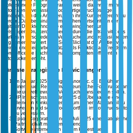
professionelle Fotografiebranche weiter, da immer mehr
Fotografen zuverlässige, hochwertige Drucklösungen
benötigen, um den Anforderungen ihrer Kunden gerecht zu
werden. Darüber hinaus ermöglichen Fortschritte in der
digitalen Drucktechnologie erschwinglichere und
vielseitigere Druckeroptionen, wodurch die Attraktivität des
Marktes in verschiedenen Verbraucher- und professionellen
Segmenten erweitert wird. Schließlich hat der Anstieg von
kleinen und Heimarbeitsplätzen als Reaktion auf Trends im
Homeoffice die Nachfrage nach kompakten, effizienten
Fotodruckern erhöht.
Jüngste strategische Entwicklungen
Im Januar 2025 kündigte Canon Inc. die Einführung
einer neuen Reihe umweltfreundlicher Fotodrucker an,
die umweltbewusste Verbraucher ansprechen sollen.
HP Inc. schloss im März 2025 die Übernahme eines
kleineren Konkurrenten ab, um seinen Marktanteil zu
erweitern und sein Produktportfolio im Fotodrucksektor
zu verbessern.
Epson Corporation ging im Juli 2025 eine strategische
Partnerschaft mit einem führenden
Softwareunternehmen ein, um KI-gesteuerte