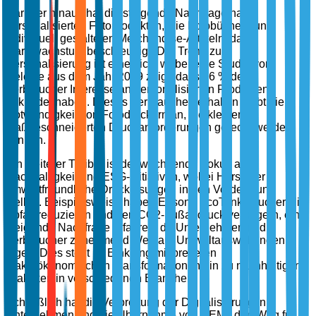
Darüber hinaus hat die steigende Nachfrage nach
personalisierten Fotoprodukten, wie Fotobüchern und
individuell gestalteten Merchandise-Artikeln, das
Marktwachstum beschleunigt. Der Trend zur
Personalisierung ist erheblich, wobei eine Studie von
Deloitte aus dem Jahr 2019 zeigt, dass 36 % der
Verbraucher Interesse an personalisierten Produkten
bekundet haben. Dieses Verbraucherverhalten treibt die
Notwendigkeit von Fotodruckern an, die kleinen,
maßgeschneiderten Druckanforderungen gerecht werden
können.
Ein weiterer Treiber ist der wachsende Fokus auf
Nachhaltigkeit und ESG-Initiativen, wobei Hersteller
umweltfreundliche Drucklösungen in den Vordergrund
stellen. Beispielsweise haben Epsons EcoTank-Drucker, die
Abfall reduzieren und den CO2-Fußabdruck verringern, eine
steigende Nachfrage erfahren, da Unternehmen und
Verbraucher zunehmend Wert auf Umweltauswirkungen
legen. Dies steht im Einklang mit breiteren
makroökonomischen Transformationen hin zu nachhaltigen
Praktiken in verschiedenen Branchen.
Schließlich hat die Verbreitung der Digitalisierung in
Unternehmen und die Übernahme von OEMs den Weg für