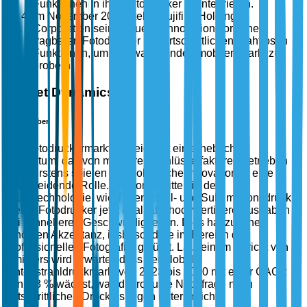
Funktionen in ihre Fotodrucker zu integrieren.
Im November 2025 stellte Fujifilm Holdings
Corporation seine neueste Innovation vor, einen
tragbaren Fotodrucker mit fortschrittlichen drahtlosen
Funktionen, um den wachsenden mobilen Markt zu
erobern.
Market Dynamics
Markttreiber
Der Fotodruckermarkt verzeichnet ein erhebliches
Wachstum, das von mehreren Schlüsselfaktoren getrieben
wird. Erstens spielen technologische Innovationen eine
entscheidende Rolle. Mit Fortschritten in der
Drucktechnologie, wie Tintenstrahl- und Sublimationsdruck,
bieten Fotodrucker jetzt qualitativ hochwertigere Ausgaben
bei schnelleren Geschwindigkeiten. Dies hat zu einer
erhöhten Akzeptanz, insbesondere im Bereich der
professionellen Fotografie, geführt. Laut einem Bericht von
Smithers wird erwartet, dass der globale
Tintenstrahldruckmarkt von 2023 bis 2030 mit einer CAGR
von 5,3 % wächst, was die robuste Nachfrage nach
fortschrittlichen Drucklösungen unterstreicht.