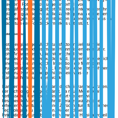
integrierte Fotodrucklösungen innerhalb von
Geschäftssystemen geebnet. Während Unternehmen ihre
Abläufe digitalisieren, hat die Nachfrage nach effizienten,
hochwertigen Fotodokumentationen zugenommen, was das
Wachstum des Fotodruckermarktes unterstützt.
Markthemmnisse
Trotz der günstigen Wachstumsfaktoren sieht sich der
Fotodruckermarkt bestimmten Hemmnissen gegenüber.
Hohe Anfangskosten, die mit fortschrittlichen
Drucktechnologien verbunden sind, bleiben ein erhebliches
Hindernis. Die anfängliche Investition, die für moderne
Druckgeräte erforderlich ist, kann für kleine Unternehmen
und Einzelverbraucher prohibitiv sein, was die
Marktdurchdringung einschränkt.
Darüber hinaus wird der Markt durch die rasche Veralterung
der Technologie eingeschränkt. Da neue Modelle mit
verbesserten Funktionen eingeführt werden, wird
bestehende Ausrüstung schnell veraltet, was zu einer
erhöhten Abwertung und einer Zurückhaltung führt, in neue
Technologien zu investieren. Dieser schnelle
Innovationszyklus, obwohl er in gewisser Hinsicht vorteilhaft