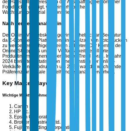
der Haushalte Interesse an der Anschaffung persönlicher
Fotodrucker gezeigt, was ein erhebliches
Wachstumspotenzial demonstriert.
Nach Vertriebskanal: Online
Der Online-Vertriebskanal gewinnt erheblich an Bedeutung,
da E-Commerce-Plattformen eine Vielzahl von Fotodruckern
zu wettbewerbsfähigen Preisen anbieten. Der Komfort des
Online-Shoppings und die Verfügbarkeit detaillierter
Produktinformationen treiben diesen Trend voran. Im Jahr
2024 berichtete Statista von einem Anstieg der Online-
Verkäufe von Fotodruckern um 25 %, was die wachsende
Präferenz für digitale Einzelhandelskanäle hervorhebt.
Key Market Players
Wichtige Marktteilnehmer
Canon Inc.
HP Inc.
Epson Corporation
Brother Industries, Ltd.
Fujifilm Holdings Corporation