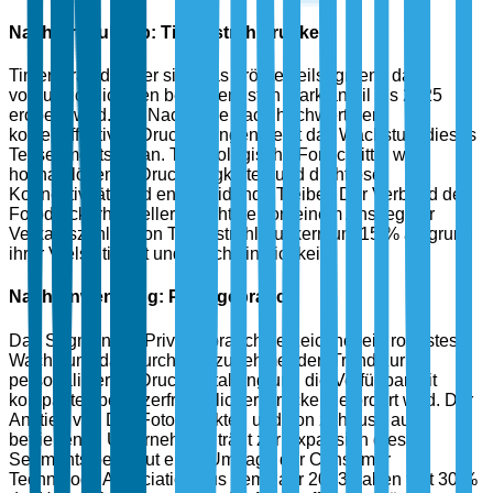
Nach Produkttyp: Tintenstrahldrucker
Tintenstrahldrucker sind das größte Teilsegment, das
voraussichtlich den bedeutendsten Marktanteil bis 2025
erobern wird. Die Nachfrage nach hochwertigen,
kosteneffektiven Drucklösungen treibt das Wachstum dieses
Teilsegments voran. Technologische Fortschritte, wie
hochauflösende Druckfähigkeiten und drahtlose
Konnektivität, sind entscheidende Treiber. Der Verband der
Fotodruckerhersteller berichtete von einem Anstieg der
Verkaufszahlen von Tintenstrahldruckern um 15 % aufgrund
ihrer Vielseitigkeit und Erschwinglichkeit.
Nach Anwendung: Privatgebrauch
Das Segment für Privatgebrauch verzeichnet ein robustes
Wachstum, das durch den zunehmenden Trend zur
personalisierten Druckgestaltung und die Verfügbarkeit
kompakter, benutzerfreundlicher Drucker gefördert wird. Der
Anstieg von DIY-Fotoprojekten und von zuhause aus
betriebenen Unternehmen trägt zur Expansion dieses
Segments bei. Laut einer Umfrage der Consumer
Technology Association aus dem Jahr 2023 haben fast 30 %