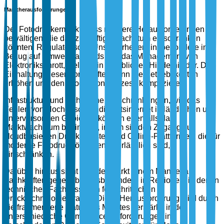
Marktherausforderungen
Der Fotodruckermarkt muss mehrere Herausforderungen
bewältigen, die das zukünftige Wachstum einschränken
könnten. Regulatorische Unsicherheiten, insbesondere in
Bezug auf Umweltstandards und das Management von
Elektronikschrott, stellen ein erhebliches Hindernis dar. Die
Einhaltung dieser Vorschriften kann die Betriebskosten
erhöhen und den Produktionsprozess komplizieren.
Infrastruktur- und technische Einschränkungen, wie das
Fehlen von Hochgeschwindigkeitsinternet in ländlichen und
unterversorgten Gebieten, können ebenfalls das
Marktwachstum behindern, indem sie den Zugang zu
cloudbasierten Druckdiensten und Online-Plattformen, die für
moderne Fotodrucklösungen unerlässlich sind,
einschränken.
Darüber hinaus sieht sich der Markt einem Mangel an
Fachkräften gegenüber, insbesondere in Regionen, in denen
technisches Fachwissen in fortschrittlichen
Drucktechnologien rar ist. Diese Herausforderung wird durch
die fragmentierte Natur des Marktes verstärkt, in der
unterschiedliche Compliance-Anforderungen in