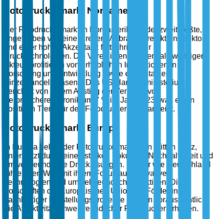
Fotodruckermarkt Nordamerika
Der Fotodruckermarkt in Nordamerika ist der zweitgrößte,
angetrieben von einem reifen Verbraucherelektroniksektor
und einer hohen Akzeptanz fortschrittlicher
Drucktechnologien. Die Vereinigten Staaten, als wichtiger
Akteur, profitieren von erheblichen Investitionen in
Forschung und Entwicklung sowie einer starken
Einzelhandelspräsenz. Das US-Handelsministerium
berichtet von einem Anstieg der Verkäufe von
Verbraucherelektronik um 7 % im Jahr 2023, was einen
positiven Trend für den Fotodruckermarkt anzeigt.
Fotodruckermarkt Europa
In Europa belegt der Fotodruckermarkt den dritten Platz,
unterstützt durch einen starken Fokus auf Nachhaltigkeit und
umweltfreundliche Drucklösungen. Länder wie Deutschland
führen den Weg mit ihrem Fokus auf innovative
Technologien und umweltfreundliche Praktiken. Die
Vorschriften der Europäischen Union zur Förderung
nachhaltiger Herstellungsprozesse werden voraussichtlich
die Attraktivität umweltfreundlicher Fotodrucker erhöhen.