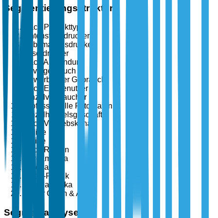
Segmentierungsstruktur
Nach Produkttyp
Tintenstrahldrucker
Sublimationsdrucker
Laserdrucker
Nach Anwendung
Privatgebrauch
Gewerblicher Gebrauch
Nach Endbenutzer
Einzelverbraucher
Professionelle Fotografen
Einzelhandelsgeschäfte
Nach Vertriebskanal
Online
Offline
Nach Region
Nordamerika
Europa
Asien-Pazifik
Lateinamerika
Naher Osten & Afrika
Segmentanalyse