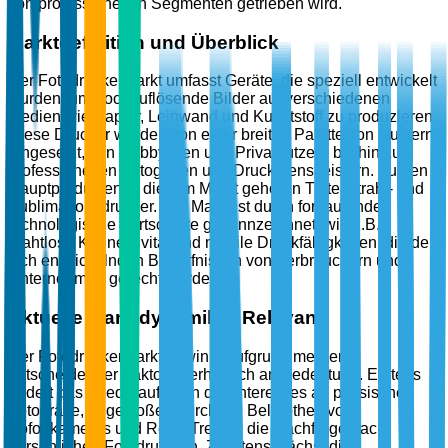
von professionellen Segmenten getrieben wird.
Marktdefinition und Überblick
Der Fotodruckermarkt umfasst Geräte, die speziell entwickelt
wurden, um hochauflösende Bilder auf verschiedenen
Medien wie Papier, Leinwand und Kunststoff zu produzieren.
Diese Drucker werden von einer breiten Palette von Nutzern
eingesetzt, von Hobbyisten und Privatnutzern bis hin zu
professionellen Fotografen und Druckdienstleistern. Zu den
Hauptprodukten in diesem Markt gehören Tintenstrahl- und
Sublimationsdrucker. Der Markt ist durch fortlaufende
technologische Fortschritte gekennzeichnet, wie z.B.
drahtlose Konnektivität und mobile Druckfähigkeiten, die den
sich entwickelnden Bedürfnissen von Verbrauchern und
Unternehmen gerecht werden.
Aktuelle Marktdynamik & Relevanz
Der Fotodruckermarkt gewinnt aufgrund mehrerer
entscheidender Faktoren erheblich an Bedeutung. Erstens
fördert das Wiederaufleben des Interesses an physischer
Fotografie, angestoßen durch die Beliebtheit von
Sofortkameras und Retro-Trends, die Nachfrage nach
persönlichen Fotodruckern. Zweitens wächst die