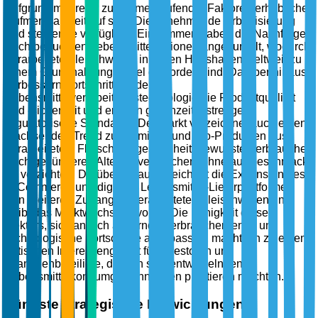
aufgrund mehrerer zusammenlaufender Faktoren erhebliche
Aufmerksamkeit auf sich. Die zunehmende Urbanisierung
und steigende verfügbare Einkommen haben die Nachfrage
nach bequemen Lebensmitteloptionen angekurbelt, wodurch
verarbeitete Fleischwaren in vielen Haushalten weltweit zu
einem Grundnahrungsmittel geworden sind. Darüber hinaus
verbessern Fortschritte in der
Lebensmittelverarbeitungstechnologie die Produktqualität
und -sicherheit und erfüllen gleichzeitig strenge
regulatorische Standards. Der Markt verzeichnet auch einen
wachsenden Trend zu Premium- und Bio-Produkten aus
verarbeitetem Fleisch, da gesundheitsbewusste Verbraucher
nach gesünderen Alternativen suchen, ohne auf Geschmack
zu verzichten. Darüber hinaus erleichtert die Expansion des
E-Commerce und digitaler Lebensmittel-Lieferplattformen
den breiteren Zugang zu verarbeiteten Fleischwaren und
treibt das Marktwachstum voran. Die Fähigkeit dieses
Sektors, sich an sich ändernde Verbrauchertrends und
technologische Fortschritte anzupassen, macht ihn zu einem
kritischen Interessengebiet für Investoren und
Branchenbeteiligte, die von sich entwickelnden
Lebensmittelkonsumgewohnheiten profitieren möchten.
Jüngste strategische Entwicklungen