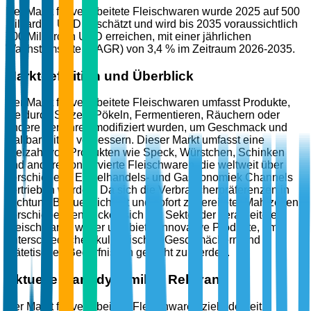
Der Markt für verarbeitete Fleischwaren wurde 2025 auf 500
Milliarden USD geschätzt und wird bis 2035 voraussichtlich
700 Milliarden USD erreichen, mit einer jährlichen
Wachstumsrate (CAGR) von 3,4 % im Zeitraum 2026-2035.
Marktdefinition und Überblick
Der Markt für verarbeitete Fleischwaren umfasst Produkte,
die durch Salzen, Pökeln, Fermentieren, Räuchern oder
andere Verfahren modifiziert wurden, um Geschmack und
Haltbarkeit zu verbessern. Dieser Markt umfasst eine
Vielzahl von Produkten wie Speck, Würstchen, Schinken
und andere konservierte Fleischwaren, die weltweit über
verschiedene Einzelhandels- und Gastronomiek Channels
vertrieben werden. Da sich die Verbraucherpräferenzen in
Richtung Bequemlichkeit und sofort zubereiteter Mahlzeiten
verschieben, entwickelt sich der Sektor der verarbeiteten
Fleischwaren weiter und bietet innovative Produkte, um
unterschiedlichen kulinarischen Geschmäckern und
diätetischen Bedürfnissen gerecht zu werden.
Aktuelle Marktdynamik & Relevanz
Der Markt für verarbeitete Fleischwaren zieht derzeit