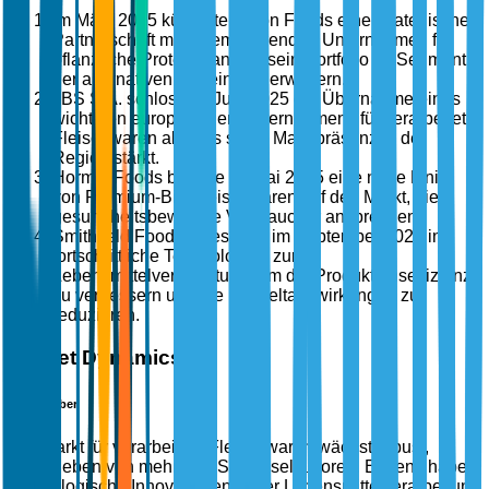
Im März 2025 kündigte Tyson Foods eine strategische
Partnerschaft mit einem führenden Unternehmen für
pflanzliche Proteine an, um sein Portfolio im Segment
der alternativen Proteine zu erweitern.
JBS S.A. schloss im Juni 2025 die Übernahme eines
wichtigen europäischen Unternehmens für verarbeitete
Fleischwaren ab, was seine Marktpräsenz in der
Region stärkt.
Hormel Foods brachte im Mai 2025 eine neue Linie
von Premium-Bio-Fleischwaren auf den Markt, die
gesundheitsbewusste Verbraucher ansprechen.
Smithfield Foods investierte im September 2025 in
fortschrittliche Technologien zur
Lebensmittelverarbeitung, um die Produktionseffizienz
zu verbessern und die Umweltauswirkungen zu
reduzieren.
Market Dynamics
Markttreiber
Der Markt für verarbeitete Fleischwaren wächst robust,
angetrieben von mehreren Schlüsselfaktoren. Erstens haben
technologische Innovationen in der Lebensmittelverarbeitung