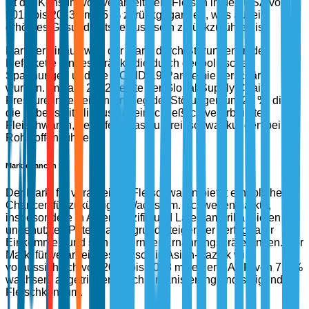
ist der Konsum von verarbeitetem Fleisch in den USA von
2019 bis 2023 um 15 % zurückgegangen, was auf ein
erhöhtes Gesundheitsbewusstsein zurückzuführen ist.
Darüber hinaus wird der Markt durch Störungen in der
Lieferkette eingeschränkt, die durch geopolitische
Spannungen und die COVID-19-Pandemie verschärft
wurden. Im Jahr 2022 zeigte der Global Supply Chain
Pressure Index einen Anstieg der Störungen um 25 %, die
die Lebensmittelindustrie, einschließlich verarbeiteter
Fleischwaren, betreffen, was zu Preisschwankungen bei
Rohstoffen führte.
Marktchancen
Der Markt für verarbeitete Fleischwaren bietet erhebliche
Chancen für zukünftiges Wachstum. Schwellenmärkte,
insbesondere in Asien-Pazifik und Lateinamerika, bieten
ungenutztes Potenzial aufgrund steigender verfügbarer
Einkommen und sich ändernder Ernährungspräferenzen. Der
Markt für verarbeitetes Fleisch in Asien-Pazifik wird
voraussichtlich von 2023 bis 2028 mit einer CAGR von 7,5 %
wachsen, angetrieben durch Urbanisierung und steigenden
Fleischkonsum.