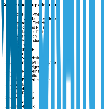
Segmentierungsstruktur
Nach Produkttyp
Frisch verarbeitetes Fleisch
Gepökeltes Fleisch
Geräuchertes Fleisch
Vorgekochtes Fleisch
Trockenfleisch
Nach Anwendung
Einzelhandel
Gastronomie
Industrie
Nach Vertriebskanal
Supermärkte/Hipermärkte
Lebensmittelgeschäfte
Online-Einzelhandel
Fachgeschäfte
Nach Endverbraucher
Haushalt
Gewerbe
Nach Region
Nordamerika
Europa
Asien-Pazifik