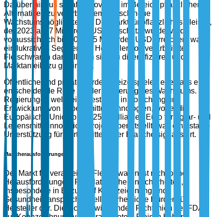
Darüber hinaus schafft Innovation im Bereich pflanzlicher
Alternativen zu verarbeitetem Fleisch neue
Wachstumsmöglichkeiten. Der Markt für pflanzliches Fleisch,
der 2023 auf 7 Milliarden USD geschätzt wurde, wird
voraussichtlich bis 2028 15 Milliarden USD erreichen, was
ein lukratives Segment für Hersteller von verarbeiteten
Fleischwaren darstellt, um sich zu diversifizieren und
Marktanteile zu gewinnen.
Öffentliche und private Förderanreize spielen ebenfalls eine
entscheidende Rolle bei der Förderung des Wachstums.
Regierungen weltweit investieren in Forschung und
Entwicklung von Lebensmitteltechnologien, wobei die
Europäische Union bis 2025 2 Milliarden Euro für Agrar- und
Lebensmittelinnovationsprojekte bereitstellt, was eine starke
Unterstützung für Fortschritte in der Branche signalisiert.
Marktherausforderungen
Der Markt für verarbeitete Fleischwaren ist nicht ohne
Herausforderungen. Regulatorische Unsicherheiten,
insbesondere in Bezug auf Kennzeichnung und
Gesundheitsansprüche, stellen erhebliche Hürden für
Hersteller dar. Die sich entwickelnden Richtlinien der FDA
zur Kennzeichnung von verarbeitetem Fleisch haben