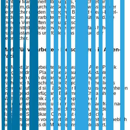
wichtiger Markt innerhalb Europas, verzeichnet ein
Wachstum, das durch das Gesundheitsbewusstsein der
Verbraucher und den Anstieg von Bio- und Clean-Label-
Produkten aus verarbeitetem Fleisch gestützt wird. Die
strengen Vorschriften der Europäischen
Lebensmittelbehörde gewährleisten ebenfalls hohe
Qualitätsstandards und fördern das Vertrauen der
Verbraucher.
Markt für verarbeitete Fleischwaren in Asien-
Pazifik
Der Markt für verarbeitete Fleischwaren in Asien-Pazifik
belegt den dritten Platz in Bezug auf den Marktanteil,
angetrieben durch die rasche Urbanisierung und eine
wachsende Mittelschicht. Die Region zeigt erhebliches
Potenzial aufgrund sich ändernder Ernährungsgewohnheiten
und steigender verfügbarer Einkommen. China führt die
Wachstumsdynamik an, mit der Expansion der
Einzelhandelssektoren und der steigenden Nachfrage nach
westlichen verarbeiteten Fleischprodukten. Laut dem
Nationalen Statistikamt Chinas hat der städtische
Haushaltskonsum von verarbeiteten Lebensmitteln erheblich
zugenommen, was die Marktexpansion unterstützt.