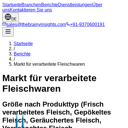
Startseite
Branchen
Berichte
Dienstleistungen
Über
uns
Kontaktieren Sie uns
DE
sales@thebrainyinsights.com
+91-9370600191
Startseite
/
Berichte
/
Markt für verarbeitete Fleischwaren
Markt für verarbeitete
Fleischwaren
Größe nach Produkttyp (Frisch
verarbeitetes Fleisch, Gepökeltes
Fleisch, Geräuchertes Fleisch,