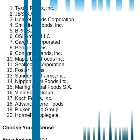
Tyson Foods, Inc.
JBS S.A.
Hormel Foods Corporation
Smithfield Foods, Inc.
BRF S.A.
OSI Group, LLC
Cargill, Incorporated
Perdue Farms
Conagra Brands, Inc.
Maple Leaf Foods Inc.
Seaboard Corporation
Foster Farms
Sanderson Farms, Inc.
Nippon Ham Foods Ltd.
Marfrig Global Foods S.A.
Vion Food Group
Koch Foods, Inc.
AdvancePierre Foods
Plukon Food Group
Hormel's Applegate
Choose Your License
Einzelnutzer
$
4,700