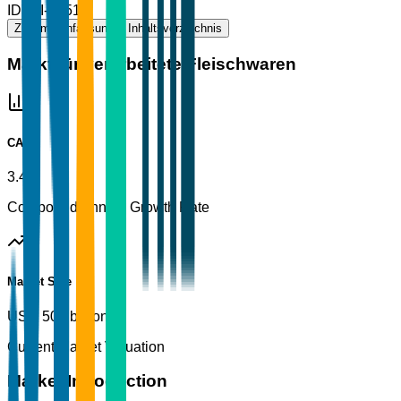
ID
TBI-17514
Zusammenfassung
Inhaltsverzeichnis
Markt für verarbeitete Fleischwaren
CAGR
3.4%
Compound Annual Growth Rate
Market Size
USD 500 billion
Current Market Valuation
Market Introduction