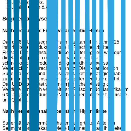
Lateinamerika
Naher Osten & Afrika
Segmentanalyse
Nach Produkttyp: Frisch verarbeitetes Fleisch
Das größte Untersegment nach Marktanteil im Jahr 2025
innerhalb der Produktkategorie ist Frisch verarbeitetes
Fleisch. Das Wachstum in diesem Untersegment wird durch
die Nachfrage nach minimal verarbeiteten, frisch
schmeckenden Produkten, die gesundheitsbewusste
Verbraucher ansprechen, angeheizt. Die Expansion von
Supermarktkette und aggressive Marketingstrategien haben
zu einem bemerkenswerten Anstieg der Verkäufe geführt.
Das USDA berichtet von einem jährlichen Anstieg der
Verkäufe von frisch verarbeitetem Fleisch in Nordamerika um
6 %, angetrieben durch die Verbraucherpräferenz für Frische
und Qualität.
Nach Vertriebskanal: Supermärkte/Hipermärkte
Supermärkte/Hipermärkte halten den größten Anteil im
Segment Vertriebskanal. Diese Dominanz ist auf ihr breites