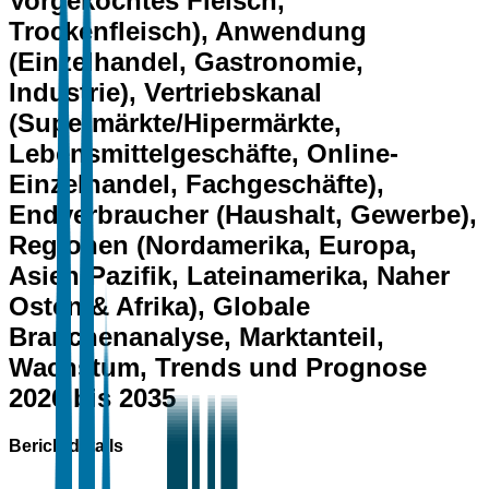
Vorgekochtes Fleisch,
Trockenfleisch), Anwendung
(Einzelhandel, Gastronomie,
Industrie), Vertriebskanal
(Supermärkte/Hipermärkte,
Lebensmittelgeschäfte, Online-
Einzelhandel, Fachgeschäfte),
Endverbraucher (Haushalt, Gewerbe),
Regionen (Nordamerika, Europa,
Asien-Pazifik, Lateinamerika, Naher
Osten & Afrika), Globale
Branchenanalyse, Marktanteil,
Wachstum, Trends und Prognose
2026 bis 2035
Berichtdetails