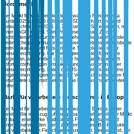
Nordamerika
Der Markt für verarbeitete Fleischwaren in Nordamerika
wurde 2025 auf 72,5 Milliarden USD geschätzt und wird
voraussichtlich bis 2035 98,7 Milliarden USD erreichen, mit
einer CAGR von 3,1 % im Prognosezeitraum. Zu den
wichtigsten Wachstumstreibern gehören die zunehmende
Verbraucherpräferenz für Convenience-Lebensmittel, robuste
Vertriebskanäle und fortschrittliche Technologien in der
Fleischverarbeitung. Die Vereinigten Staaten führen die
Region an, angetrieben durch die hohe Nachfrage nach
sofort verzehrfertigen Produkten und Innovationen in der
Fleischverarbeitung. Daten des US-Handelsministeriums
zeigen einen stetigen Anstieg der Verbraucherausgaben für
verarbeitete Lebensmittel, was das Marktwachstum weiter
antreibt.
Markt für verarbeitete Fleischwaren in Europa
Der Markt für verarbeitete Fleischwaren in Europa ist der
zweitgrößte in Bezug auf den globalen Marktanteil. Der Markt
ist durch eine starke Tradition des Fleischkonsums und
einen zunehmenden Trend zu Premium- und Bio-Produkten
aus verarbeitetem Fleisch gekennzeichnet. Deutschland, ein