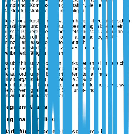
Compliance-Komplexitäten geschaffen, die die
Markteintrittsstrategien beeinträchtigen.
Hohe Vorlaufkosten im Zusammenhang mit technologischen
Investitionen und Infrastrukturverbesserungen bleiben eine
kritische Barriere. Kleine und mittelständische Unternehmen
(KMU) haben oft Schwierigkeiten, aufgrund begrenzter
finanzieller Ressourcen in fortschrittliche
Verarbeitungstechnologien zu investieren und
wettbewerbsfähig zu bleiben.
Darüber hinaus verschärfen Fachkräftemangel im Bereich
der Lebensmittelverarbeitung die betrieblichen
Herausforderungen. Ein Bericht der Internationalen
Arbeitsorganisation (ILO) hob eine 30%ige
Qualifikationslücke in der Lebensmittelindustrie hervor, was
die Notwendigkeit gezielter Schulungs- und
Entwicklungsinitiativen betont.
Segment Analysis
Regionale Einblicke
Markt für verarbeitete Fleischwaren in