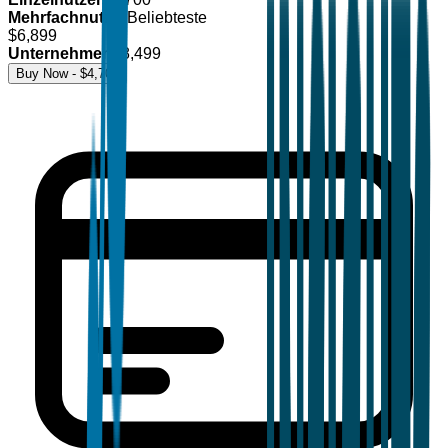
Mehrfachnutzer
Beliebteste
$
6,899
Unternehmen
$
8,499
Buy Now - $
4,700