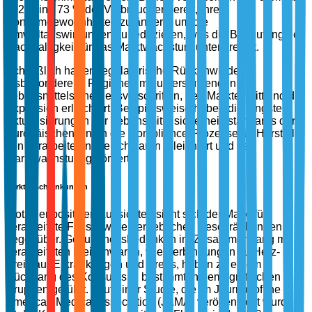
2022 sind 73 % der Verbraucher bereit, ihre
Konsumgewohnheiten zu ändern, um die
Umweltauswirkungen zu reduzieren, was die Bedeutung der
Nachhaltigkeit für das Marktwachstum unterstreicht.
Schließlich haben regulatorische Rückenwinde,
insbesondere in Regionen mit unterstützenden
Lebensmittelsicherheitsvorschriften, den Markteintritt und die
Expansion erleichtert. Beispielsweise haben die jüngsten
Aktualisierungen der Lebensmittelsicherheitsstandards der
Europäischen Union die Compliance-Prozesse für Hersteller
von verarbeiteten Fleischwaren erleichtert und das
Marktwachstum gefördert.
Marktbeschränkungen
Trotz der positiven Aussichten sieht sich der Markt für
verarbeitete Fleischwaren erheblichen Beschränkungen
gegenüber. Gesundheitsbedenken im Zusammenhang mit
verarbeiteten Fleischwaren, wie Verbindungen zu Herz-
Kreislauf-Erkrankungen und Krebs, haben zu einem
Rückgang des Konsums in bestimmten demografischen
Gruppen geführt. Laut einer Studie, die im Journal of the
American Medical Association (JAMA) veröffentlicht wurde,