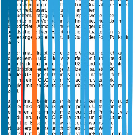
und -konservierung die Haltbarkeit und Qualität der Produkte
erheblich verbessert, was zu einer erhöhten
Verbrauchernachfrage beiträgt. Beispielsweise haben
Fortschritte in der Verpackungstechnologie, wie Vakuum-
und modifizierte Atmosphärenverpackungen, die
Produktsicherheit verbessert und die Haltbarkeit um bis zu
50 % verlängert, so eine aktuelle Studie des Food Packaging
Institute.
Darüber hinaus treibt die steigende Verbrauchernachfrage
nach bequemen und sofort verzehrfertigen Mahlzeiten die
Marktentwicklung voran. Im Jahr 2023 wurde der globale
Markt für sofort verzehrfertige Mahlzeiten auf etwa 90
Milliarden USD geschätzt und soll in den nächsten fünf
Jahren mit einer CAGR von 6 % wachsen, was starke
Synergien mit dem Sektor der verarbeiteten Fleischwaren
anzeigt.
Darüber hinaus beeinflussen Nachhaltigkeitsinitiativen und
ESG-Bedenken die Marktdynamik positiv. Unternehmen
übernehmen zunehmend umweltfreundliche Praktiken, wie
die Reduzierung des CO2-Fußabdrucks und die Nutzung
nachhaltiger Beschaffung, was mit einer wachsenden
Verbraucherpräferenz für ethisch produzierte Waren
übereinstimmt. Laut einem Bericht von Nielsen aus dem Jahr