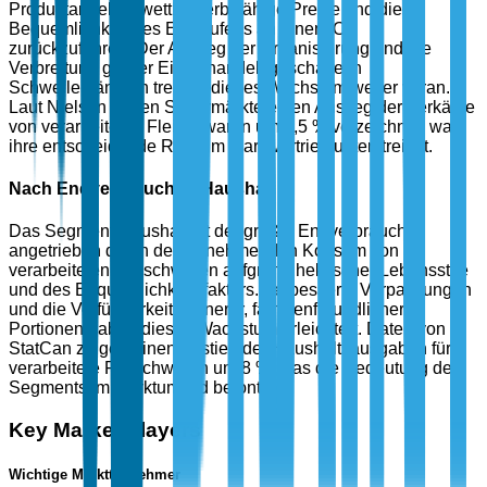
Produktangebot, wettbewerbsfähige Preise und die
Bequemlichkeit des Einkaufens an einem Ort
zurückzuführen. Der Anstieg der Urbanisierung und die
Verbreitung großer Einzelhandelsgeschäfte in
Schwellenländern treiben dieses Wachstum weiter voran.
Laut Nielsen haben Supermärkte einen Anstieg der Verkäufe
von verarbeiteten Fleischwaren um 5,5 % verzeichnet, was
ihre entscheidende Rolle im Marktvertrieb unterstreicht.
Nach Endverbraucher: Haushalt
Das Segment Haushalt ist der größte Endverbraucher,
angetrieben durch den zunehmenden Konsum von
verarbeiteten Fleischwaren aufgrund hektischer Lebensstile
und des Bequemlichkeitsfaktors. Verbesserte Verpackungen
und die Verfügbarkeit kleinerer, familienfreundlicher
Portionen haben dieses Wachstum erleichtert. Daten von
StatCan zeigen einen Anstieg der Haushaltsausgaben für
verarbeitete Fleischwaren um 8 %, was die Bedeutung des
Segments im Marktumfeld betont.
Key Market Players
Wichtige Marktteilnehmer