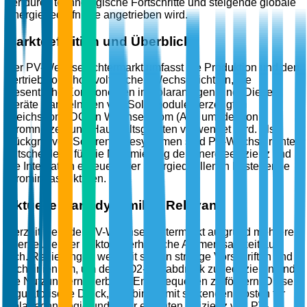
der durch technologische Fortschritte und steigende globale
Energiebedürfnisse angetrieben wird.
Marktdefinition und Überblick
Der PV-Wechselrichtermarkt umfasst die Produktion und den
Vertrieb von photovoltaischen Wechselrichtern, die
wesentliche Komponenten in Solaranlagen sind. Diese
Geräte wandeln den von Solarmodulen erzeugten
Gleichstrom (DC) in Wechselstrom (AC) um, der von
Stromnetzen und Haushaltsgeräten verwendet wird. Als
Rückgrat von Solarenergiesystemen sind PV-Wechselrichter
entscheidend für die Maximierung der Energieeffizienz und
die Integration erneuerbarer Energiequellen in bestehende
Strominfrastrukturen.
Aktuelle Marktdynamik & Relevanz
Derzeit zieht der PV-Wechselrichtermarkt aufgrund mehrerer
überzeugender Faktoren erhebliche Aufmerksamkeit auf
sich. Regierungen weltweit setzen strenge Vorschriften und
Richtlinien um, um den CO2-Fußabdruck zu reduzieren und
die Nutzung erneuerbarer Energiequellen zu fördern. Dieser
regulatorische Druck, kombiniert mit sinkenden Kosten für
Solartechnologie und einer erhöhten Effizienz von PV-