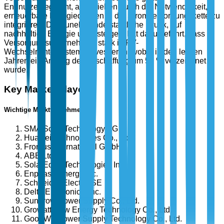
Endnutzersegment, angetrieben durch die Notwendigkeit,
erneuerbare Energiequellen in die Stromversorgungskette zu
integrieren. Der zunehmende staatliche Druck, auf
nachhaltige Energie umzusteigen, hat dazu geführt, dass
Versorgungsunternehmen stark in PV-
Wechselrichtersysteme investieren, wobei in den letzten
Jahren ein Anstieg der Beschaffung um 50 % verzeichnet
wurde.
Key Market Players
Wichtige Marktteilnehmer
SMA Solar Technology AG
Huawei Technologies Co., Ltd.
Fronius International GmbH
ABB Ltd.
SolarEdge Technologies Inc.
Enphase Energy Inc.
Schneider Electric SE
Delta Electronics, Inc.
Sungrow Power Supply Co., Ltd.
Growatt New Energy Technology Co., Ltd.
GoodWe Power Supply Technology Co., Ltd.