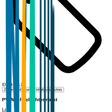
ID
TBI-86179
Zusammenfassung
Inhaltsverzeichnis
PV-Wechselrichtermarkt