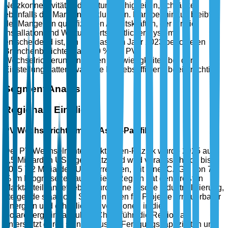
Netzkonnektivität und Wartungsfähigkeiten, schränken
ebenfalls die Marktentwicklung ein. Darüber hinaus bleibt
der Mangel an qualifizierten Arbeitskräften, der für die
Installation und Wartung fortschrittlicher Systeme
entscheidend ist, ein Engpass. Im Jahr 2023 berichteten
Branchenberichte, dass 60 % der PV-
Wechselrichterunternehmen Schwierigkeiten bei der
Einstellung hatten, was ihre Betriebseffizienz beeinträchtigt.
Segment Analysis
Regionale Einblicke
PV-Wechselrichtermarkt Asien-Pazifik
Der PV-Wechselrichtermarkt Asien-Pazifik wurde 2025 auf
3,5 Milliarden USD geschätzt und wird voraussichtlich bis
2035 7,2 Milliarden USD erreichen, mit einer CAGR von 7,8
% im Prognosezeitraum. Diese Region hat den größten
Marktanteil, angetrieben durch eine rasche Industrialisierung,
steigende staatliche Subventionen für Projekte erneuerbarer
Energien und erhebliche Investitionen in die
Solarenergieinfrastruktur. China führt die Region an,
unterstützt durch seine robusten Fertigungskapazitäten und