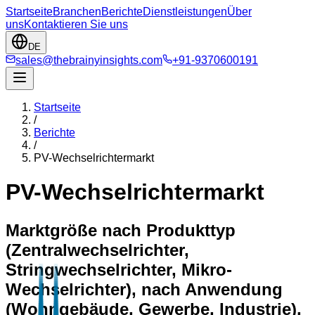
Startseite
Branchen
Berichte
Dienstleistungen
Über
uns
Kontaktieren Sie uns
DE
sales@thebrainyinsights.com
+91-9370600191
Startseite
/
Berichte
/
PV-Wechselrichtermarkt
PV-Wechselrichtermarkt
Marktgröße nach Produkttyp
(Zentralwechselrichter,
Stringwechselrichter, Mikro-
Wechselrichter), nach Anwendung
(Wohngebäude, Gewerbe, Industrie),