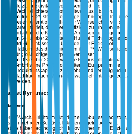
Versorgungsunternehmen bekannt, um Lösungen zur
Netzkonnektivität zu verbessern und ihre PV-
Wechselrichterangebote weltweit auszubauen.
Im Juni 2025 stellte SolarEdge Technologies Inc. eine
neue Generation intelligenter Wechselrichter vor, die
darauf abzielt, die Energieeffizienz zu erhöhen und
fortschrittliche KI-gesteuerte Analysen zu integrieren.
Im September 2025 startete Huawei Technologies Co.,
Ltd. ein umfassendes Upgrade ihrer FusionSolar-
Plattform, das die Fähigkeiten ihrer PV-Wechselrichter
für großflächige Solarparks verbessert.
Im Dezember 2025 erweiterte Fronius International
GmbH seine Produktionsstätten in Europa, um die
Produktionskapazität zu erhöhen und der steigenden
Nachfrage nach Wohn-Solarwechselrichtern gerecht zu
werden.
Market Dynamics
Marktfaktoren
Der PV-Wechselrichtermarkt erlebt ein robustes Wachstum,
das von mehreren Schlüsselfaktoren angetrieben wird.
Erstens haben technologische Innovationen in der Effizienz
und im Design von Wechselrichtern die Kosten erheblich