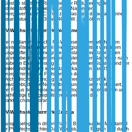
günstige staatliche Richtlinien zur Reduzierung der
Kohlenstoffemissionen. Laut der Nationalen
Energieverwaltung Chinas zielt das Land darauf ab, seine
Solarleistung bis 2030 auf 400 GW zu erhöhen.
PV-Wechselrichtermarkt Nordamerika
Der nordamerikanische PV-Wechselrichtermarkt hat den
zweitgrößten Marktanteil. Die Region profitiert von einem
ausgereiften Solarenergiesektor, starken regulatorischen
Rahmenbedingungen und einer steigenden Nachfrage nach
sauberen Energielösungen. Die Vereinigten Staaten sind der
bedeutendste Markt in Nordamerika, wobei das US-
Energieministerium Fortschritte in der
Wechselrichtertechnologie als einen Schlüsselfaktor
hervorhebt, der die Netzstabilität und Effizienz verbessert.
Der Fokus der Region auf technologische Innovationen und
nachhaltige Energiepolitik treibt weiterhin das
Marktwachstum voran.
PV-Wechselrichtermarkt Europa
Europa belegt den dritten Platz in Bezug auf den Marktanteil
für PV-Wechselrichter. Das Wachstum der Region wird durch