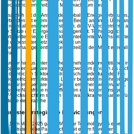
Wechselrichtern, treibt das Marktwachstum voran.
Zusätzlich hat der Anstieg des globalen Energieverbrauchs,
verbunden mit einem dringenden Bedarf an einem Übergang
zu nachhaltigen Energiesystemen, die PV-Wechselrichter an
die Spitze der Energieinnovation gerückt. Technologische
Fortschritte, wie die Entwicklung intelligenter Wechselrichter
mit verbesserter Netzkonnektivität und
Energiemanagementfähigkeiten, treiben den Markt ebenfalls
voran.
Darüber hinaus unterstreichen zunehmende Investitionen in
Projekte erneuerbarer Energien sowohl im privaten als auch
im öffentlichen Sektor die strategische Bedeutung des PV-
Wechselrichtermarktes. Da Länder bestrebt sind, ehrgeizige
Ziele für erneuerbare Energien zu erreichen, wird erwartet,
dass die Nachfrage nach effizienten und kostengünstigen
PV-Wechselrichtern steigen wird, was lukrative Chancen für
Akteure der Branche bietet.
Jüngste strategische Entwicklungen
Im März 2025 gab SMA Solar Technology AG eine
strategische Partnerschaft mit einem führenden