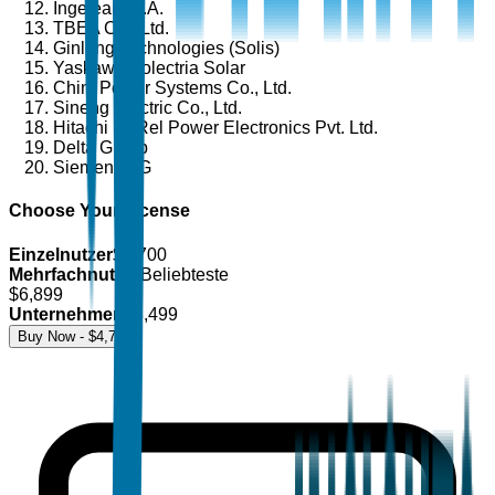
Ingeteam S.A.
TBEA Co., Ltd.
Ginlong Technologies (Solis)
Yaskawa Solectria Solar
Chint Power Systems Co., Ltd.
Sineng Electric Co., Ltd.
Hitachi Hi-Rel Power Electronics Pvt. Ltd.
Delta Group
Siemens AG
Choose Your License
Einzelnutzer
$
4,700
Mehrfachnutzer
Beliebteste
$
6,899
Unternehmen
$
8,499
Buy Now - $
4,700