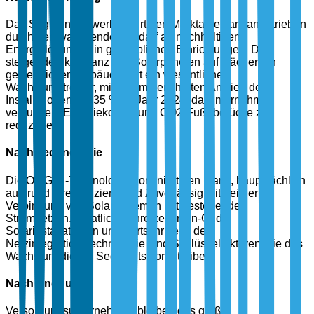
Das Segment Gewerbe führt den Marktanteil an, angetrieben
durch den wachsenden Bedarf an nachhaltigen
Energielösungen in gewerblichen Einrichtungen. Die
steigende Akzeptanz von Solarpanelen auf Dächern in
gewerblichen Gebäuden ist ein wesentlicher
Wachstumstreiber, mit einem berichteten Anstieg der
Installationen um 35 % im Jahr 2024, da Unternehmen
versuchen, Energiekosten und CO2-Fußabdrücke zu
reduzieren.
Nach Technologie
Die On-Grid-Technologie dominiert den Markt, hauptsächlich
aufgrund ihrer Effizienz und Zuverlässigkeit bei der
Verbindung von Solarsystemen mit bestehenden
Stromnetzen. Staatliche Anreize für On-Grid-
Solarinstallationen und Fortschritte in der
Netzintegrationstechnologie sind Schlüsselfaktoren, die das
Wachstum dieses Segments vorantreiben.
Nach Endnutzer
Versorgungsunternehmen bleiben das größte