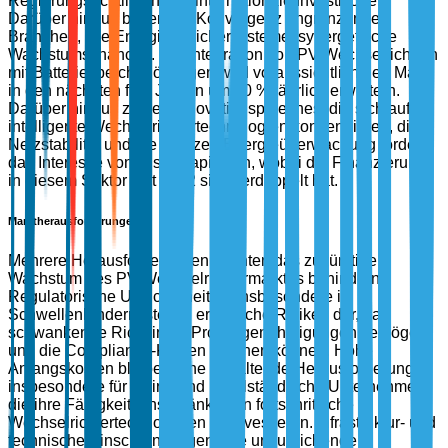
Regierungsrichtlinien und internationale Investitionen.
Darüber hinaus bieten die Konvergenz angrenzender
Branchen, wie Energiespeichersysteme, synergetische
Wachstumschancen. Die Integration von PV-Wechselrichtern
mit Batteriespeicherlösungen wird voraussichtlich den Markt
in den nächsten fünf Jahren um 20 % jährlich erweitern.
Darüber hinaus ziehen Innovationspipelines, die sich auf
intelligente Wechselrichtertechnologien konzentrieren, die
Netzstabilität und die Echtzeit-Energieüberwachung fördern,
das Interesse von Risikokapital an, wobei die Finanzierung
in diesem Sektor seit 2022 sich verdoppelt hat.
Marktherausforderungen
Mehrere Herausforderungen könnten das zukünftige
Wachstum des PV-Wechselrichtermarktes behindern.
Regulatorische Unsicherheiten, insbesondere in
Schwellenländern, stellen erhebliche Risiken dar, da
schwankende Richtlinien Projektgenehmigungen verzögern
und die Compliance-Kosten erhöhen können. Hohe
Anfangskosten bleiben eine anhaltende Herausforderung,
insbesondere für kleine und mittelständische Unternehmen,
die ihre Fähigkeit einschränken, in fortschrittliche
Wechselrichtertechnologien zu investieren. Infrastruktur- und
technische Einschränkungen, wie unzureichende