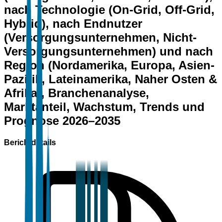
nach Technologie (On-Grid, Off-Grid,
Hybrid), nach Endnutzer
(Versorgungsunternehmen, Nicht-
Versorgungsunternehmen) und nach
Region (Nordamerika, Europa, Asien-
Pazifik, Lateinamerika, Naher Osten &
Afrika), Branchenanalyse,
Marktanteil, Wachstum, Trends und
Prognose 2026–2035
Berichtdetails