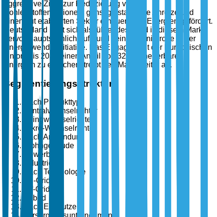
aggressive Ziele zur Reduzierung von
Kohlenstoffemissionen, günstige staatliche Anreize und
einen gut etablierten Sektor erneuerbarer Energien gefördert.
Deutschland hebt sich als führendes Land in diesem Markt
hervor, hauptsächlich aufgrund seiner Pionierrolle in der
Energiewende-Initiative. Das Engagement der Europäischen
Union, bis 2030 einen Anteil von 32 % erneuerbarer
Energien zu erreichen, treibt den Markt weiter an.
Segmentierungsstruktur
Nach Produkttyp
Zentralwechselrichter
Stringwechselrichter
Mikro-Wechselrichter
Nach Anwendung
Wohngebäude
Gewerbe
Industrie
Nach Technologie
On-Grid
Off-Grid
Hybrid
Nach Endnutzer
Versorgungsunternehmen