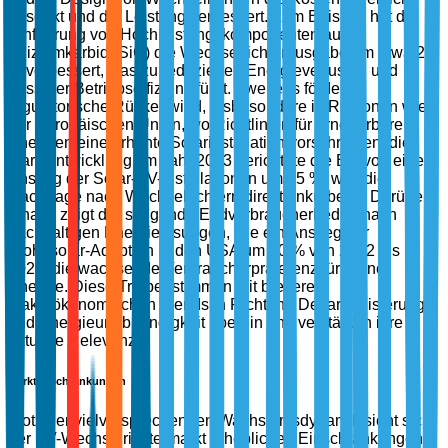
gesenkt und die Leistung verbessert. Zum Beispiel hat die
Einführung von Hochleistungskomponenten aus
Siliziumkarbid (SiC) die Wechselrichterausgabe um etwa 25
% verbessert, was zu reduzierten Energieverlusten und
besserer Betriebseffizienz führt. Zweitens fördern
regulatorische Rückenwind, insbesondere in Regionen wie
der Europäischen Union, wo Richtlinien für erneuerbare
Energien eine erhöhte Solarinstallation vorschreiben, die
Marktentwicklung. Im Jahr 2023 berichtete die EU von einem
Anstieg der Solar-PV-Installationen um 15 %, was die
Nachfrage nach Wechselrichtern direkt ankurbelte. Darüber
hinaus zeigt der steigende Endverbraucherbedarf nach
nachhaltigen Energielösungen, wie ein Anstieg der
Wohnsolar-Adoption in den USA um 40 % von 2022 bis
2023, die wachsende Verbraucherpräferenz für grüne
Energie. Diese Treiber stimmen mit breiteren
makroökonomischen Trends in Richtung Dekarbonisierung
und Energieunabhängigkeit überein und verstärken ihre
aktuelle Relevanz.
Marktbeschränkungen
Trotz der vielversprechenden Wachstumsdynamik sieht sich
der PV-Wechselrichtermarkt erheblichen Einschränkungen