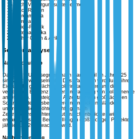
Nicht-Versorgungsunternehmen
Nach Region
Nordamerika
Europa
Asien-Pazifik
Lateinamerika
Naher Osten & Afrika
Segmentanalyse
Nach Produkttyp
Das größte Untersegment nach Marktanteil im Jahr 2025
sind Zentralwechselrichter. Das Wachstum wird durch ihre
Eignung für großflächige Solarinstallationen und die
verbesserte Effizienz bei der Umwandlung von Solarenergie
angetrieben. Die steigende Akzeptanz von großflächigen
Solarprojekten, insbesondere in Entwicklungsländern,
unterstützt die erhöhte Nachfrage nach
Zentralwechselrichtern. Laut Branchenberichten wird
erwartet, dass die Bereitstellung in großflächigen Projekten
jährlich um 20 % wachsen wird.
Nach Anwendung