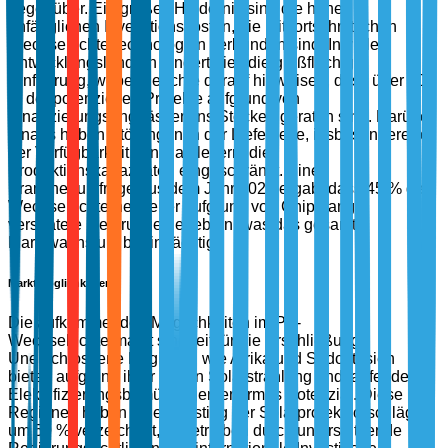
gegenüber. Ein großes Hindernis sind die hohen
anfänglichen Investitionskosten, die mit fortschrittlichen
Wechselrichtertechnologien verbunden sind. In vielen
Entwicklungsländern hindert dies die großflächige
Einführung, wobei Berichte darauf hinweisen, dass über 30
% der potenziellen Projekte aufgrund von
Finanzierungsengpässen ins Stocken geraten sind. Darüber
hinaus haben Störungen in der Lieferkette, insbesondere bei
der Verfügbarkeit von Halbleitern, die
Produktionskapazitäten eingeschränkt. Eine
Branchenumfrage aus dem Jahr 2023 ergab, dass 45 % der
Wechselrichterhersteller aufgrund von Chipmangel
verspätete Lieferungen erlebten, was das gesamte
Marktwachstum beeinträchtigt.
Marktmöglichkeiten
Die aufkommenden Möglichkeiten im PV-
Wechselrichtermarkt sind reif für die Erschließung.
Unerschlossene Regionen wie Afrika und Südostasien
bieten aufgrund ihrer hohen Solarstrahlung und laufenden
Elektrifizierungsbemühungen enormes Potenzial. Diese
Regionen haben einen Anstieg der Solarprojektvorschläge
um 50 % verzeichnet, angetrieben durch unterstützende