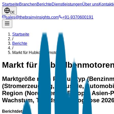
Startseite
Branchen
Berichte
Dienstleistungen
Über uns
Kontakti
DE
sales@thebrainyinsights.com
+91-9370600191
Startseite
/
Berichte
/
Markt für Hubkolbenmotoren
Markt für Hubkolbenmotore
Marktgröße nach Produkttyp (Benzinm
(Stromerzeugung, Industrie, Automobi
Region (Nordamerika, Europa, Asien-Pa
Wachstum, Trends und Prognose 202
Berichtdetails