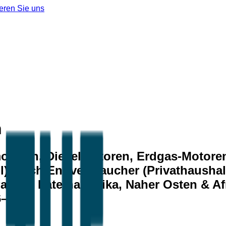
eren Sie uns
n
otoren, Dieselmotoren, Erdgas-Motor
l), nach Endverbraucher (Privathaushal
zifik, Lateinamerika, Naher Osten & Afr
6–2035