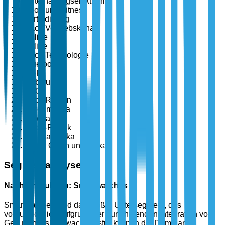
Unterhaltungselektronik
Sport und Fitness
Verteidigung
Nach Vertriebskanal
Online
Offline
Nach Technologie
Bluetooth
Wi-Fi
Mobilfunk
NFC
Nach Region
Nordamerika
Europa
Asien-Pazifik
Lateinamerika
Naher Osten und Afrika
Segmentanalyse
Nach Produkttyp: Smartwatches
Smartwatches sind das größte Untersegment, das
voraussichtlich aufgrund der zunehmenden Integration von
Gesundheitsüberwachungsfunktionen die Dominanz