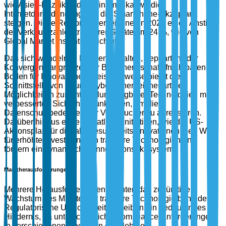
wie Asien-Pazifik und Lateinamerika, wo die
Internetdurchdringung und die Smartphone-Akzeptanz
steigen. Diese Regionen verzeichneten 2023 einen Anstieg
der Verkaufszahlen tragbarer Geräte um 24 %, wie von
Global Market Insights berichtet.
Das sich wandelnde Kundenverhalten, gepaart mit der
Konvergenz angrenzender Branchen, schafft fruchtbaren
Boden für Innovationen. Beispielsweise bietet die
Schnittstelle von KI und Cybersicherheit neuartige
Möglichkeiten zur Entwicklung tragbarer Technologien mit
verbesserten Sicherheitsfunktionen, um die
Datenschutzbedenken der Verbraucher zu adressieren.
Darüber hinaus ebnen staatliche Initiativen, wie der US-
Aktionsplan für digitale Gesundheitsinnovationen, den Weg
für erhöhte Investitionen in tragbare Technologien und
fördern ein dynamisches Innovationsökosystem.
Marktherausforderungen
Mehrere Herausforderungen könnten das zukünftige
Wachstum des Marktes für tragbare Technologie behindern.
Regulatorische Unsicherheiten bleiben ein bedeutendes
Hindernis, da unterschiedliche Compliance-Anforderungen
in verschiedenen Regionen die globalen