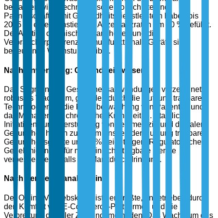
bewahren wird. Technologische Fortschritte und
Partnerschaften mit Gesundheitsdienstleistern haben bis
2025 zu einem Anstieg der Akzeptanzraten um 30 % geführt.
Der Anstieg chronischer Krankheiten und die
Verbraucherpräferenz für multifunktionale Geräte sind
bedeutende Wachstumstreiber.
Nach Anwendung: Gesundheitswesen
Das Segment der Gesundheitsanwendungen verzeichnet
robustes Wachstum, gefördert durch die Nutzung tragbarer
Technologien für die Fernüberwachung von Patienten und
das Management chronischer Krankheiten. Staatliche
Initiativen zur Unterstützung von Telemedizin und digitaler
Gesundheit haben zu einem Anstieg der Nutzung tragbarer
Gesundheitsgeräte um 35 % beigetragen. Regulatorische
Genehmigungen für medizinische tragbare Geräte
verbessern ebenfalls die Marktdurchdringung.
Nach Vertriebskanal: Online
Der Online-Vertriebskanal ist der größte, angetrieben durch
den Komfort von E-Commerce-Plattformen und die
Verbreitung digitaler Zahlungsmethoden. Das Wachstum des