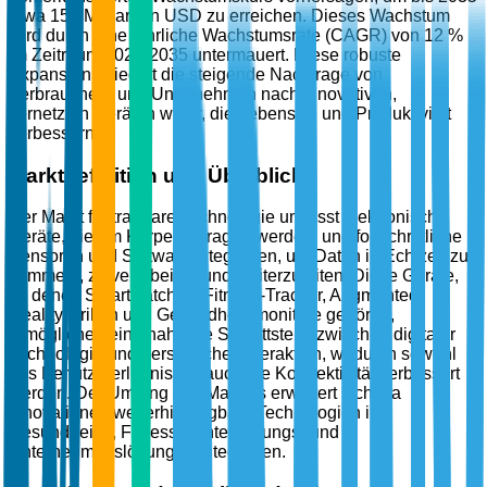
etwa 150 Milliarden USD zu erreichen. Dieses Wachstum
wird durch eine jährliche Wachstumsrate (CAGR) von 12 %
im Zeitraum 2026-2035 untermauert. Diese robuste
Expansion spiegelt die steigende Nachfrage von
Verbrauchern und Unternehmen nach innovativen,
vernetzten Geräten wider, die Lebensstil und Produktivität
verbessern.
Marktdefinition und Überblick
Der Markt für tragbare Technologie umfasst elektronische
Geräte, die am Körper getragen werden, und fortschrittliche
Sensoren und Software integrieren, um Daten in Echtzeit zu
sammeln, zu verarbeiten und weiterzuleiten. Diese Geräte,
zu denen Smartwatches, Fitness-Tracker, Augmented-
Reality-Brillen und Gesundheitsmonitore gehören,
ermöglichen eine nahtlose Schnittstelle zwischen digitaler
Technologie und persönlicher Interaktion, wodurch sowohl
das Benutzererlebnis als auch die Konnektivität verbessert
werden. Der Umfang des Marktes erweitert sich, da
Innovationen weiterhin tragbare Technologien in
Gesundheits-, Fitness-, Unterhaltungs- und
Unternehmenslösungen integrieren.