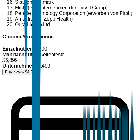
Skagen Denmark
Misfit (ein Unternehmen der Fossil Group)
Pebble Technology Corporation (erworben von Fitbit)
Amazfit (von Zepp Health)
Oura Health Ltd.
Choose Your License
Einzelnutzer
$
4,700
Mehrfachnutzer
Beliebteste
$
6,899
Unternehmen
$
8,499
Buy Now - $
4,700