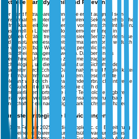
Aktuelle Marktdynamik und Relevanz
Der Markt für tragbare Technologie erhält aufgrund seines
transformativen Potenzials in mehreren Sektoren erhebliche
Aufmerksamkeit. Die Konvergenz von künstlicher Intelligenz,
maschinellem Lernen und IoT (Internet der Dinge) in
tragbaren Geräten treibt personalisierte Benutzererlebnisse
und umsetzbare Gesundheitsinformationen voran, wodurch
sie unverzichtbare Werkzeuge im persönlichen
Gesundheitsmanagement werden. Darüber hinaus
übernehmen Unternehmen zunehmend tragbare
Technologien, um die Produktivität und Sicherheit der
Mitarbeiter durch Echtzeit-Datenanalysen und Möglichkeiten
zur Fernzusammenarbeit zu steigern. Diese erhöhte
Relevanz wird durch das wachsende Verbraucherinteresse
an Gesundheit und Wellness sowie durch die
kontinuierlichen Fortschritte in der Technologie tragbarer
Geräte weiter verstärkt, die gemeinsam eine fruchtbare
Landschaft für ein nachhaltiges Marktwachstum schaffen.
Jüngste strategische Entwicklungen
Im Februar 2025 kündigte Apple Inc. die Erweiterung
seiner tragbaren Gesundheitsüberwachungsdienste
an, indem fortschrittliche KI-Funktionen in die Apple