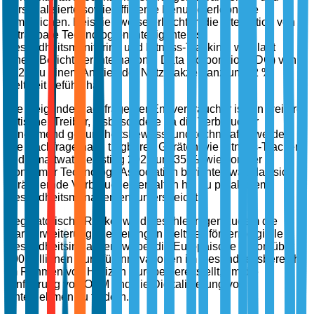
personalisierte sowie effiziente Benutzererlebnisse
ermöglichen. Beispielsweise erleichtert die Integration von KI
in tragbare Technologien intelligenteres
Gesundheitsmonitoring und Fitness-Tracking, was laut
einem Bericht der International Data Corporation (IDC) von
2023 zu einem Anstieg der Nutzerakzeptanz um 52 %
weltweit geführt hat.
Die steigende Nachfrage der Endverbraucher ist ein weiterer
kritischer Treiber, insbesondere da die Verbraucher
zunehmend gesundheitsbewusst und technikaffin werden.
Die Nachfrage nach tragbaren Geräten wie Fitness-Trackern
und Smartwatches stieg 2022 um 35 %, wie von der
Consumer Technology Association berichtet, was das sich
verändernde Verbraucherverhalten hin zu proaktivem
Gesundheitsmanagement unterstreicht.
Regulatorische Rückenwind beschleunigen zudem die
Markterweiterung. Regierungen weltweit fördern digitale
Gesundheitsinitiativen, wobei die Europäische Union über
100 Millionen Euro für Innovationen im Gesundheitsbereich
im Rahmen von Horizon Europe bereitstellt, um die
Einführung von OEM und die Digitalisierung von
Unternehmen zu fördern.