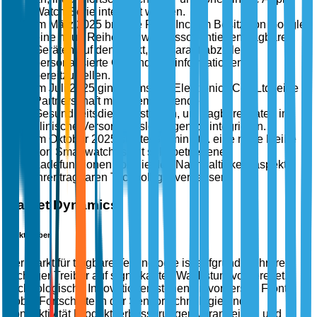
Watch-Serie integriert wurden.
Im März 2025 brachte Fitbit, Inc., im Besitz von Google,
eine neue Reihe von wellnessorientierten tragbaren
Geräten auf den Markt, die darauf abzielen,
personalisierte Gesundheitsinformationen
bereitzustellen.
Im Juli 2025 ging Samsung Electronics Co., Ltd. eine
Partnerschaft mit einem führenden
Gesundheitsdienstleister ein, um tragbare Daten in
klinische Versorgungslösungen zu integrieren.
Im Oktober 2025 stellte Garmin Ltd. eine neue Reihe
von Smartwatches mit solarbetriebenen
Ladefunktionen vor, die den Nachhaltigkeitsaspekt
ihrer tragbaren Technologie verbessern.
Market Dynamics
Markttreiber
Der Markt für tragbare Technologie ist aufgrund mehrerer
wichtiger Treiber auf signifikantes Wachstum vorbereitet.
Technologische Innovationen stehen an vorderster Front,
wobei Fortschritte in der Sensortechnologie und
Konnektivität Produktverbesserungen vorantreiben und