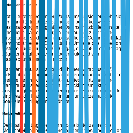
Marktbeschränkungen
Trotz vielversprechender Wachstumsaussichten sieht sich
der Markt für tragbare Technologie bemerkenswerten
Beschränkungen gegenüber. Datenschutzbedenken stellen
erhebliche Barrieren dar, da Verbraucher zunehmend
misstrauisch sind, wie ihre persönlichen Gesundheitsdaten
verwendet werden. Eine aktuelle Umfrage des Ponemon
Institute aus dem Jahr 2023 ergab, dass 68 % der Befragten
zögerten, tragbare Technologien aufgrund von
Datenschutzängsten zu nutzen.
Darüber hinaus schränken die hohen Vorabkosten für
fortschrittliche tragbare Geräte deren Zugänglichkeit für eine
breitere Verbraucherschicht ein. Diese wirtschaftliche
Barriere ist insbesondere in Entwicklungsmärkten
ausgeprägt, in denen die verfügbaren Einkommen niedriger
sind, was die Marktdurchdringung und Akzeptanzraten
potenziell verlangsamen könnte.
Marktmöglichkeiten
Der Markt für tragbare Technologie bietet zahlreiche
Möglichkeiten, insbesondere in unerschlossenen Regionen