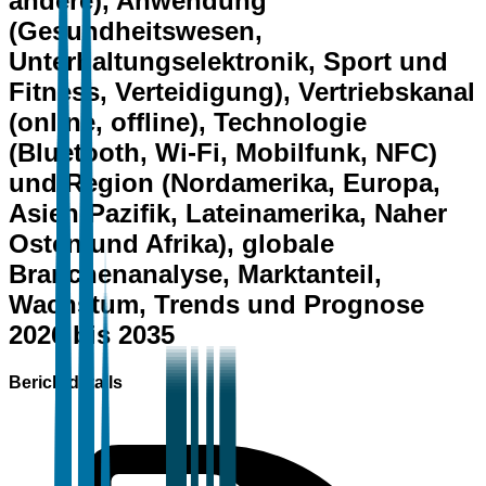
andere), Anwendung
(Gesundheitswesen,
Unterhaltungselektronik, Sport und
Fitness, Verteidigung), Vertriebskanal
(online, offline), Technologie
(Bluetooth, Wi-Fi, Mobilfunk, NFC)
und Region (Nordamerika, Europa,
Asien-Pazifik, Lateinamerika, Naher
Osten und Afrika), globale
Branchenanalyse, Marktanteil,
Wachstum, Trends und Prognose
2026 bis 2035
Berichtdetails