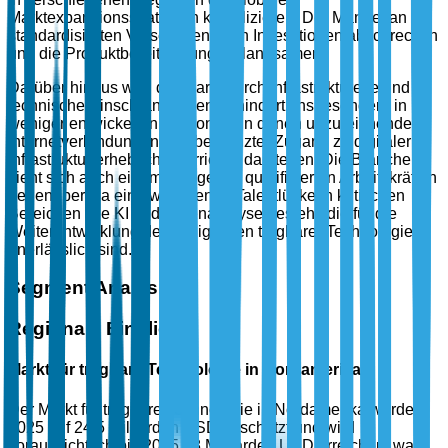
Marktexpansionsstrategien komplizieren. Der Mangel an
standardisierten Vorschriften kann Investitionen abschrecken
und die Produktbereitstellung verlangsamen.
Darüber hinaus wird der Markt durch infrastrukturelle und
technische Einschränkungen behindert, insbesondere in
weniger entwickelten Regionen, in denen unzureichende
Internetverbindungen und begrenzter Zugang zu digitaler
Infrastruktur erhebliche Barrieren darstellen. Die Branche
sieht sich auch einem Mangel an qualifizierten Arbeitskräften
gegenüber, da eine wachsende Talentlücke in kritischen
Bereichen wie KI und Datenanalyse besteht, die für die
Weiterentwicklung der Fähigkeiten tragbarer Technologien
unerlässlich sind.
Segment Analysis
Regionale Einblicke
Markt für tragbare Technologie in Nordamerika
Der Markt für tragbare Technologie in Nordamerika wurde
2025 auf 24,5 Milliarden USD geschätzt und wird
voraussichtlich bis 2035 68 Milliarden USD erreichen, was