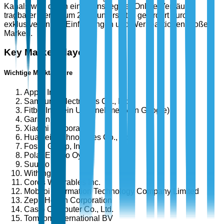
Kanals wird durch einen Anstieg der Online-Verkäufe
tragbarer Geräte um 28 % unterstützt, gefördert durch
exklusive Online-Einführungen und Werbeaktionen großer
Marken.
Key Market Players
Wichtige Marktakteure
Apple Inc.
Samsung Electronics Co., Ltd.
Fitbit, Inc. (ein Unternehmen von Google)
Garmin Ltd.
Xiaomi Corporation
Huawei Technologies Co., Ltd.
Fossil Group, Inc.
Polar Electro Oy
Suunto Oy
Withings
Coros Wearables Inc.
Mobvoi Information Technology Company Limited
Zepp Health Corporation
Casio Computer Co., Ltd.
TomTom International BV