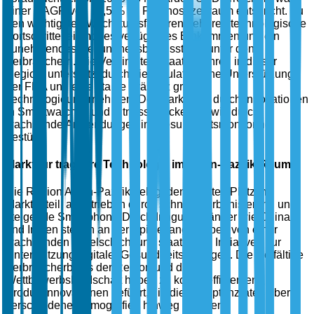
einer CAGR von 10,5 % im Prognosezeitraum entspricht. Zu
den wichtigsten Wachstumsfaktoren gehören technologische
Fortschritte, ein hohes verfügbares Einkommen und ein
zunehmendes Gesundheitsbewusstsein unter den
Verbrauchern. Die Vereinigten Staaten führen in dieser
Region, unterstützt durch die regulatorische Unterstützung
der FDA und eine starke Präsenz großer
Technologieunternehmen. Der Markt wird durch Innovationen
in Smartwatches und Fitness-Trackern sowie durch
wachsende Anwendungen im Gesundheitsmonitoring
gestützt.
Markt für tragbare Technologie im Asien-Pazifik-Raum
Die Region Asien-Pazifik belegt den zweiten Platz im
Marktanteil, angetrieben durch schnelle Urbanisierung und
steigende Smartphone-Durchdringung. Länder wie China
und Indien stehen an der Spitze, angetrieben von einer
wachsenden Mittelschicht und staatlichen Initiativen zur
Unterstützung digitaler Gesundheitslösungen. Die vielfältige
Verbraucherbasis der Region und die
Wettbewerbslandschaft haben zu kosteneffizienten
Produktinnovationen geführt, die die Akzeptanzraten über
verschiedene Demografien hinweg erhöhen.