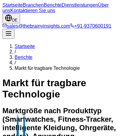
Startseite
Branchen
Berichte
Dienstleistungen
Über
uns
Kontaktieren Sie uns
DE
sales@thebrainyinsights.com
+91-9370600191
Startseite
/
Berichte
/
Markt für tragbare Technologie
Markt für tragbare
Technologie
Marktgröße nach Produkttyp
(Smartwatches, Fitness-Tracker,
intelligente Kleidung, Ohrgeräte,