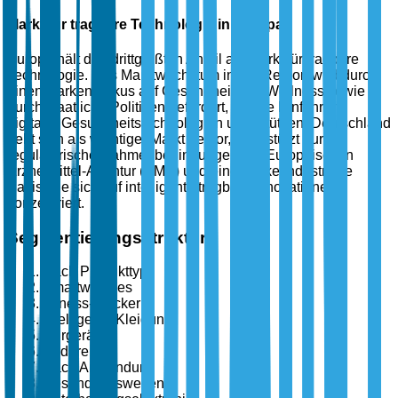
Markt für tragbare Technologie in Europa
Europa hält den drittgrößten Anteil am Markt für tragbare
Technologie. Das Marktwachstum in der Region wird durch
einen starken Fokus auf Gesundheit und Wellness sowie
durch staatliche Politiken gefördert, die die Einführung
digitaler Gesundheitstechnologien unterstützen. Deutschland
hebt sich als wichtiger Markt hervor, unterstützt durch
regulatorische Rahmenbedingungen der Europäischen
Arzneimittel-Agentur (EMA) und eine starke industrielle
Basis, die sich auf intelligente tragbare Innovationen
konzentriert.
Segmentierungsstruktur
Nach Produkttyp
Smartwatches
Fitness-Tracker
Intelligente Kleidung
Ohrgeräte
Andere
Nach Anwendung
Gesundheitswesen