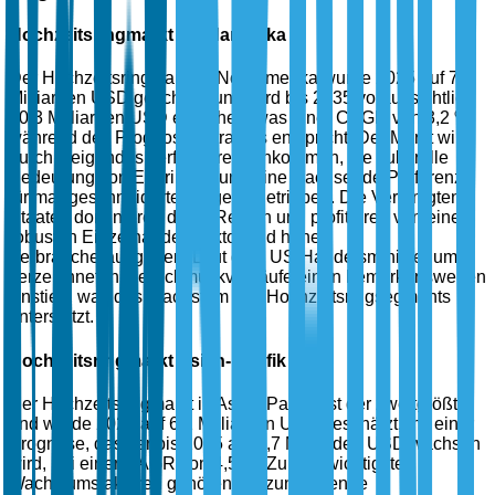
Hochzeitsringmarkt Nordamerika
Der Hochzeitsringmarkt in Nordamerika wurde 2025 auf 7,5
Milliarden USD geschätzt und wird bis 2035 voraussichtlich
10,3 Milliarden USD erreichen, was einer CAGR von 3,2 %
während des Prognosezeitraums entspricht. Der Markt wird
durch steigendes verfügbares Einkommen, die kulturelle
Bedeutung von Eheringen und eine wachsende Präferenz
für maßgeschneiderte Ringe angetrieben. Die Vereinigten
Staaten dominieren diese Region und profitieren von einem
robusten Einzelhandelssektor und hohen
Verbraucherausgaben. Laut dem US-Handelsministerium
verzeichneten die Schmuckverkäufe einen bemerkenswerten
Anstieg, was das Wachstum des Hochzeitsringsegments
unterstützt.
Hochzeitsringmarkt Asien-Pazifik
Der Hochzeitsringmarkt in Asien-Pazifik ist der zweitgrößte
und wurde 2025 auf 6,2 Milliarden USD geschätzt, mit einer
Prognose, dass er bis 2035 auf 9,7 Milliarden USD wachsen
wird, bei einer CAGR von 4,5 %. Zu den wichtigsten
Wachstumsfaktoren gehören die zunehmende