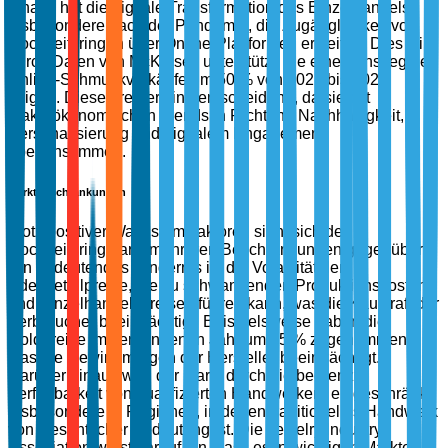
hinaus hat die digitale Transformation des Einzelhandels,
insbesondere nach der Pandemie, die Zugänglichkeit von
Hochzeitsringen über Online-Plattformen erweitert. Dies wird
durch Daten von McKinsey unterstützt, die einen Anstieg der
Online-Schmuckverkäufe um 50 % von 2021 bis 2023
zeigen. Diese Treiber sind entscheidend, da sie mit
makroökonomischen Trends in Richtung Nachhaltigkeit,
Personalisierung und digitalem Engagement
übereinstimmen.
Marktbeschränkungen
Trotz positiver Wachstumsfaktoren sieht sich der
Hochzeitsringmarkt mehreren Beschränkungen gegenüber.
Ein bedeutendes Hindernis ist die Volatilität der
Edelmetallpreise, die zu schwankenden Produktionskosten
und Einzelhandelspreisen führen kann, was die Kaufkraft der
Verbraucher beeinträchtigt. Beispielsweise haben die
Goldpreise im vergangenen Jahr um 25 % zugenommen,
was die Gewinnmargen der Hersteller beeinträchtigt.
Darüber hinaus wird der Markt durch die begrenzte
Verfügbarkeit von qualifizierten Handwerkern eingeschränkt,
insbesondere in Regionen, in denen traditionelles Handwerk
von wesentlicher Bedeutung ist. Die Jewelry Industry
Association weist darauf hin, dass es in wichtigen Märkten