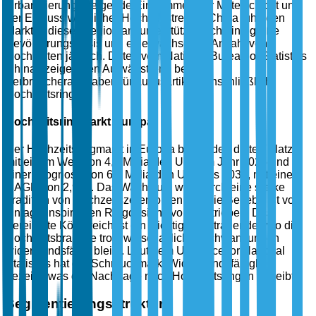
Urbanisierung, steigende Einkommen der Mittelschicht und
der Einfluss westlicher Hochzeitstrends. China führt den
Markt in dieser Region an, unterstützt durch eine große
Bevölkerungsbasis und eine wachsende Anzahl von
Hochzeiten jährlich. Daten vom National Bureau of Statistics
Chinas zeigen den Aufwärtstrend bei den
Verbraucherausgaben für Luxusartikel, einschließlich
Hochzeitsringen.
Hochzeitsringmarkt Europa
Der Hochzeitsringmarkt in Europa belegt den dritten Platz,
mit einem Wert von 4,8 Milliarden USD im Jahr 2025 und
einer Prognose von 6,8 Milliarden USD bis 2035, mit einer
CAGR von 2,9 %. Das Wachstum wird durch eine starke
Tradition von Hochzeitszeremonien und die Beliebtheit von
vintage-inspirierten Ringdesigns vorangetrieben. Das
Vereinigte Königreich ist ein wichtiger Beitragender, wo die
Hochzeitsbranche trotz wirtschaftlicher Schwankungen
widerstandsfähig bleibt. Laut dem UK Office for National
Statistics hat der Schmuckmarkt Widerstandsfähigkeit
gezeigt, was die Nachfrage nach Hochzeitsringen antreibt.
Segmentierungsstruktur