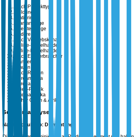
Nach Produkttyp
Goldringe
Platinringe
Diamantringe
Edelsteinringe
Andere
Nach Vertriebskanal
Online-Einzelhandel
Offline-Einzelhandel
Nach Endverbraucher
Männer
Frauen
Nach Region
Nordamerika
Europa
Asien-Pazifik
Lateinamerika
Naher Osten & Afrika
Segmentanalyse
Nach Produkttyp: Diamantringe
Diamantringe dominieren das Produkttypsegment und halten