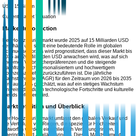
USD 15 Billion
Current Market Valuation
Market Introduction
Der Hochzeitsringmarkt wurde 2025 auf 15 Milliarden USD
geschätzt und spielt eine bedeutende Rolle im globalen
Schmucksektor. Es wird prognostiziert, dass dieser Markt bis
2035 auf 20 Milliarden USD anwachsen wird, was auf sich
ändernde Verbraucherpräferenzen und die steigende
Nachfrage nach personalisiertem und hochwertigem
Hochzeitszubehör zurückzuführen ist. Die jährliche
Wachstumsrate (CAGR) für den Zeitraum von 2026 bis 2035
wird auf 2,8 % geschätzt, was auf ein stetiges Wachstum
hinweist, das durch technologische Fortschritte und kulturelle
Trends gefördert wird.
Marktdefinition und Überblick
Der Hochzeitsringmarkt umfasst den globalen Verkauf und
die Verteilung von Ringen, die speziell für Hochzeiten
entworfen wurden, einschließlich Verlobungsringen,
Eheringen und Jubiläumsringen. Dieses Marktsegment