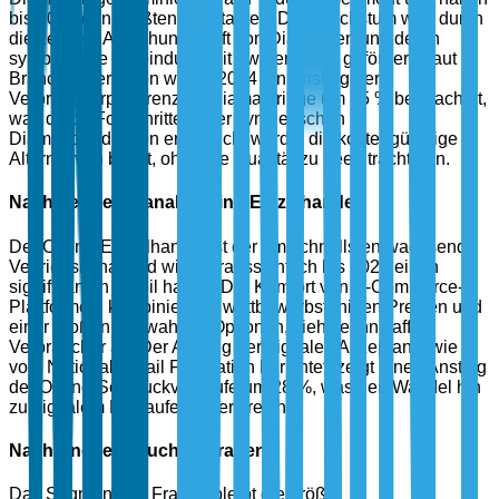
bis 2025 den größten Marktanteil. Das Wachstum wird durch
die zeitlose Anziehungskraft von Diamanten und deren
symbolische Verbindung mit ewiger Liebe gefördert. Laut
Branchenberichten wurde 2024 ein Anstieg der
Verbraucherpräferenz für Diamantringe um 35 % beobachtet,
was durch Fortschritte in der synthetischen
Diamantproduktion ermöglicht wurde, die kostengünstige
Alternativen bietet, ohne die Qualität zu beeinträchtigen.
Nach Vertriebskanal: Online-Einzelhandel
Der Online-Einzelhandel ist der am schnellsten wachsende
Vertriebskanal und wird voraussichtlich bis 2025 einen
signifikanten Anteil halten. Der Komfort von E-Commerce-
Plattformen, kombiniert mit wettbewerbsfähigen Preisen und
einer großen Auswahl an Optionen, zieht technikaffine
Verbraucher an. Der Anstieg der digitalen Akzeptanz, wie
vom National Retail Federation berichtet, zeigt einen Anstieg
der Online-Schmuckverkäufe um 28 %, was den Wandel hin
zu digitalem Einkaufen unterstreicht.
Nach Endverbraucher: Frauen
Das Segment der Frauen bleibt die größte