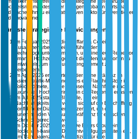
Dynamiken unterstreichen die strategische Relevanz des
Hochzeitsringmarktes in der heutigen globalen Wirtschaft
und machen ihn zu einem attraktiven Sektor für Investitionen
und Innovationen.
Jüngste strategische Entwicklungen
Im Februar 2025 kündigte Tiffany & Co. eine
Zusammenarbeit mit einem führenden
Technologieunternehmen an, um eine neue Reihe von
smarten Hochzeitsringen mit digitalen Funktionen zu
entwickeln, um das Kundenengagement zu
verbessern.
Im April 2025 erweiterte Cartier seine Präsenz im
Asien-Pazifik-Markt, indem es ein Flagship-Store in
Tokio eröffnete, um die wachsende Nachfrage nach
luxuriösen Hochzeitsringen in der Region zu erfassen.
Im Juli 2025 startete Blue Nile, Inc. eine
Nachhaltigkeitsinitiative, die sich auf die Beschaffung
konfliktfreier Diamanten konzentriert, um der
zunehmenden Verbraucherpräferenz für ethischen
Schmuck gerecht zu werden.
Im Oktober 2025 führte die De Beers Group ein
blockchain-basiertes Diamantverfolgungssystem ein,
um Transparenz und Authentizität für ihre