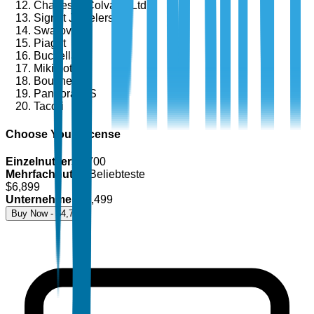
Charles & Colvard, Ltd.
Signet Jewelers
Swarovski
Piaget
Buccellati
Mikimoto
Boucheron
Pandora A/S
Tacori
Choose Your License
Einzelnutzer
$
4,700
Mehrfachnutzer
Beliebteste
$
6,899
Unternehmen
$
8,499
Buy Now - $
4,700