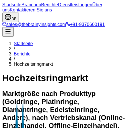
Startseite
Branchen
Berichte
Dienstleistungen
Über
uns
Kontaktieren Sie uns
DE
sales@thebrainyinsights.com
+91-9370600191
Startseite
/
Berichte
/
Hochzeitsringmarkt
Hochzeitsringmarkt
Marktgröße nach Produkttyp
(Goldringe, Platinringe,
Diamantringe, Edelsteinringe,
Andere), nach Vertriebskanal (Online-
Einzelhandel, Offline-Einzelhandel),