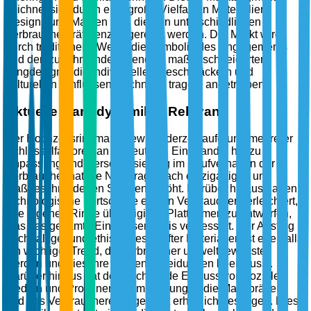
zeichnet sich durch eine große Vielfalt an Materialien,
Designs und Marken aus, die den unterschiedlichen
Verbraucherpräferenzen gerecht werden. Der Markt wird
durch traditionelle Werte, die Symbolik des Engagements
und den zunehmenden Trend zu maßgeschneiderten
Ringdesigns, die individuellen Geschmäckern und
kulturellen Einflüssen Rechnung tragen, angetrieben.
Aktuelle Marktdynamik & Relevanz
Der Hochzeitsringmarkt gewinnt derzeit aufgrund mehrerer
Schlüsselfaktoren an Bedeutung. Ein Wandel hin zu
Anpassung und Personalisierung im Kaufverhalten der
Verbraucher hat die Nachfrage nach einzigartigen und
maßgeschneiderten Stücken erhöht. Darüber hinaus haben
technologische Fortschritte es den Verbrauchern erleichtert,
ihre eigenen Ringe über digitale Plattformen zu entwerfen,
was das gesamte Einkaufserlebnis verbessert. Der Anstieg
nachhaltiger und ethisch beschaffter Materialien ist ebenfalls
ein wichtiger Trend, da Verbraucher umweltbewusster
werden und dies ihre Kaufentscheidungen beeinflusst.
Darüber hinaus hat der wachsende Einfluss von sozialen
Medien und Prominentenempfehlungen die Marktpräsenz
und das Verbraucherengagement erheblich gesteigert. Diese