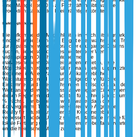
einen Mangel von 20 % an Fachkräften gibt, was die
Produktionskapazitäten beeinträchtigen könnte.
Marktmöglichkeiten
Die aufkommenden Möglichkeiten im Hochzeitsringmarkt
sind reif für die Erkundung. Es gibt einen wachsenden Trend
zur Anpassung, wobei Verbraucher einzigartige Designs
suchen, die persönliche Geschichten oder Werte
widerspiegeln. Dies hat Unternehmen, die
maßgeschneiderte Dienstleistungen anbieten, neue
Möglichkeiten eröffnet. Darüber hinaus bieten ungenutzte
Regionen in Asien-Pazifik und Afrika erhebliches
Wachstumspotenzial aufgrund steigender verfügbaren
Einkommen und einer wachsenden Mittelschicht. Laut der
Weltbank wird erwartet, dass das verfügbare Einkommen in
diesen Regionen in den nächsten fünf Jahren jährlich um 6
% wächst. Darüber hinaus wird erwartet, dass die
Konvergenz mit Technologiesektoren, wie Augmented
Reality für virtuelle Anproben, das Kundenerlebnis
verbessert und den Umsatz steigert. Staatliche Anreize für
lokale Fertigung und Handwerk werden ebenfalls erwartet,
um die heimischen Märkte zu stärken.