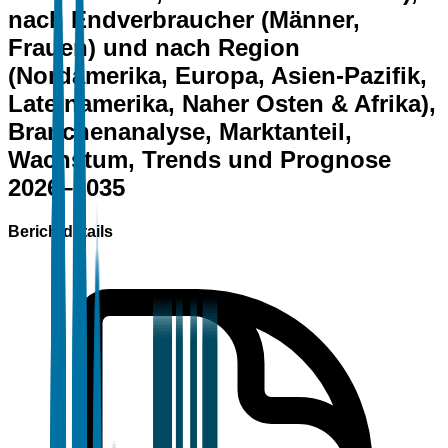
nach Endverbraucher (Männer,
Frauen) und nach Region
(Nordamerika, Europa, Asien-Pazifik,
Lateinamerika, Naher Osten & Afrika),
Branchenanalyse, Marktanteil,
Wachstum, Trends und Prognose
2026–2035
Berichtdetails