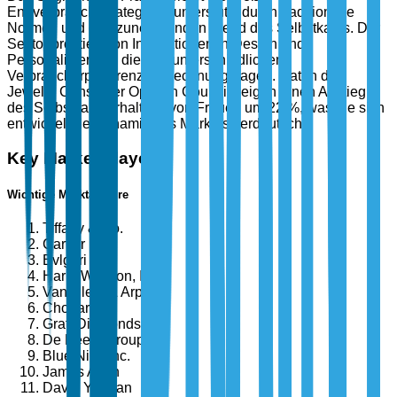
Endverbraucherkategorie, unterstützt durch traditionelle
Normen und den zunehmenden Trend des Selbstkaufs. Der
Sektor profitiert von Innovationen in Design und
Personalisierung, die den unterschiedlichen
Verbraucherpräferenzen Rechnung tragen. Daten des
Jewelry Consumer Opinion Council zeigen einen Anstieg
des Selbstkaufverhaltens von Frauen um 22 %, was die sich
entwickelnde Dynamik des Marktes verdeutlicht.
Key Market Players
Wichtige Marktakteure
Tiffany & Co.
Cartier
Bvlgari
Harry Winston, Inc.
Van Cleef & Arpels
Chopard
Graff Diamonds
De Beers Group
Blue Nile, Inc.
James Allen
David Yurman