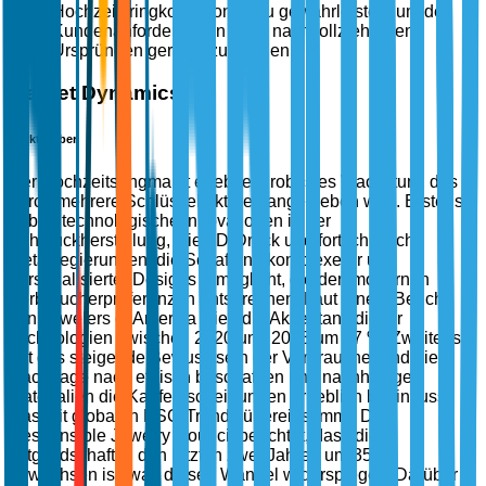
Hochzeitsringkollektionen zu gewährleisten, um den
Kundenanforderungen nach nachvollziehbaren
Ursprüngen gerecht zu werden.
Market Dynamics
Markttreiber
Der Hochzeitsringmarkt erlebt ein robustes Wachstum, das
durch mehrere Schlüsselfaktoren angetrieben wird. Erstens
haben technologische Innovationen in der
Schmuckherstellung, wie 3D-Druck und fortschrittliche
Metalllegierungen, die Schaffung komplexerer und
personalisierter Designs ermöglicht, die den modernen
Verbraucherpräferenzen entsprechen. Laut einem Bericht
von Jewelers of America stieg die Akzeptanz dieser
Technologien zwischen 2020 und 2023 um 47 %. Zweitens
hat das steigende Bewusstsein der Verbraucher und die
Nachfrage nach ethisch beschafften und nachhaltigen
Materialien die Kaufentscheidungen erheblich beeinflusst,
was mit globalen ESG-Trends übereinstimmt. Der
Responsible Jewelry Council berichtet, dass die
Mitgliedschaft in den letzten zwei Jahren um 35 %
gewachsen ist, was diesen Wandel widerspiegelt. Darüber