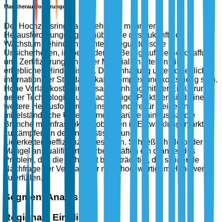
Marktherausforderungen
Der Hochzeitsringmarkt sieht sich mehreren
Herausforderungen gegenüber, die das zukünftige
Wachstum behindern könnten. Regulatorische
Unsicherheiten, insbesondere in Bezug auf die Beschaffung
und Zertifizierung ethischer Materialien, stellen ein
erhebliches Hindernis dar. Die Einhaltung unterschiedlicher
internationaler Standards kann komplex und kostspielig sein.
Hohe Vorlaufkosten im Zusammenhang mit der Einführung
neuer Technologien und nachhaltiger Praktiken sind eine
weitere Herausforderung, insbesondere für kleine und
mittelständische Unternehmen. Darüber hinaus hat die
Branche mit Infrastrukturproblemen in Entwicklungsmärkten
zu kämpfen, in denen logistische und
Lieferkettenineffizienzen bestehen. Schließlich bleibt der
Mangel an qualifizierten Arbeitskräften ein drängendes
Problem, das die Fähigkeit beeinträchtigt, die steigende
Nachfrage der Verbraucher nach hochwertigem Handwerk
zu erfüllen.
Segment Analysis
Regionale Einblicke