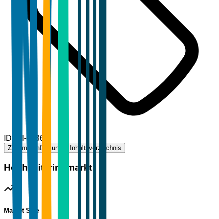
ID
TBI-65364
Zusammenfassung
Inhaltsverzeichnis
Hochzeitsringmarkt
Market Size