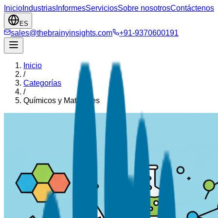
Inicio
Industrias
Informes
Servicios
Sobre nosotros
Contáctenos
ES
sales@thebrainyinsights.com
+91-9370600191
Inicio
/
Categorías
/
Químicos y Materiales