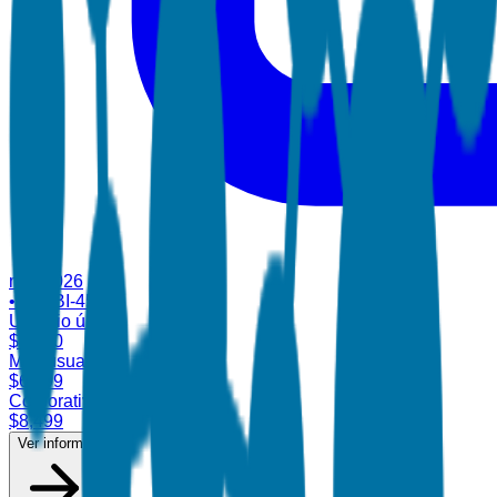
mar 2026
•
ID:
TBI-45954
Usuario único
$
4,700
Multiusuario
$
6,899
Corporativo
$
8,499
Ver informe