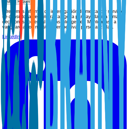
Submit Request
Ofrecemos informes de investigación de mercado y servicios
de consultoría de primera categoría para ayudarle a tomar
decisiones comerciales más inteligentes. Manténgase a la
vanguardia con nuestras perspectivas personalizadas.
LinkedIn