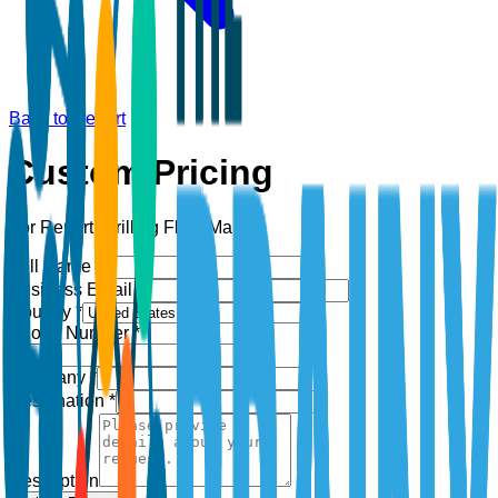
Back to Report
Custom Pricing
For Report:
Drilling Fluid Market
Full Name *
Business Email *
Country *
Phone Number *
+1
Company *
Designation *
Description