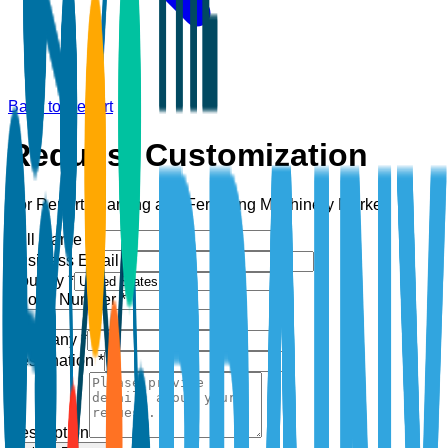
Back to Report
Request Customization
For Report:
Planting and Fertilizing Machinery Market
Full Name *
Business Email *
Country *
Phone Number *
+1
Company *
Designation *
Description