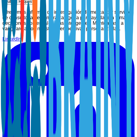
Submit Request
Ofrecemos informes de investigación de mercado y servicios
de consultoría de primera categoría para ayudarle a tomar
decisiones comerciales más inteligentes. Manténgase a la
vanguardia con nuestras perspectivas personalizadas.
LinkedIn