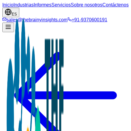
Inicio
Industrias
Informes
Servicios
Sobre nosotros
Contáctenos
ES
sales@thebrainyinsights.com
+91-9370600191