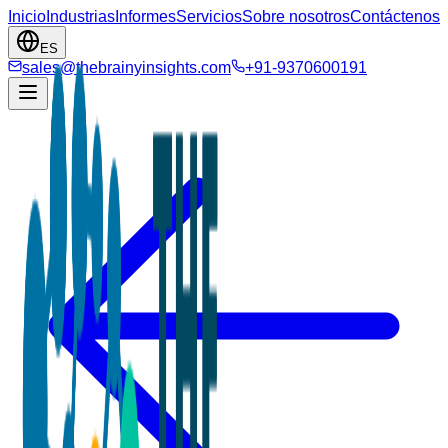
Inicio
Industrias
Informes
Servicios
Sobre nosotros
Contáctenos
ES
sales@thebrainyinsights.com
+91-9370600191