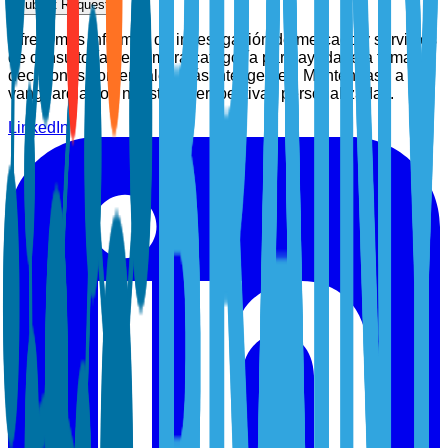
Submit Request
Ofrecemos informes de investigación de mercado y servicios
de consultoría de primera categoría para ayudarle a tomar
decisiones comerciales más inteligentes. Manténgase a la
vanguardia con nuestras perspectivas personalizadas.
LinkedIn