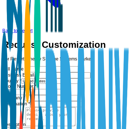
Back to Report
Request Customization
For Report:
Energy Storage Systems Market
Full Name *
Business Email *
Country *
Phone Number *
+1
Company *
Designation *
Description