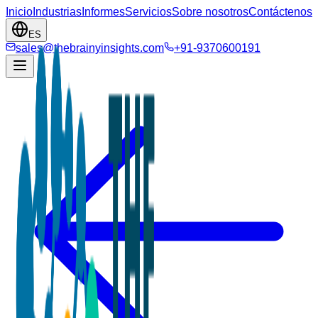
Inicio
Industrias
Informes
Servicios
Sobre nosotros
Contáctenos
ES
sales@thebrainyinsights.com
+91-9370600191