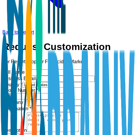
Back to Report
Request Customization
For Report:
Copper Fungicides Market
Full Name *
Business Email *
Country *
Phone Number *
+1
Company *
Designation *
Description