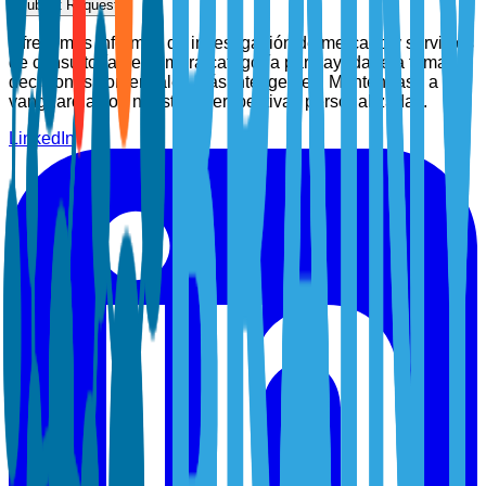
Submit Request
Ofrecemos informes de investigación de mercado y servicios
de consultoría de primera categoría para ayudarle a tomar
decisiones comerciales más inteligentes. Manténgase a la
vanguardia con nuestras perspectivas personalizadas.
LinkedIn